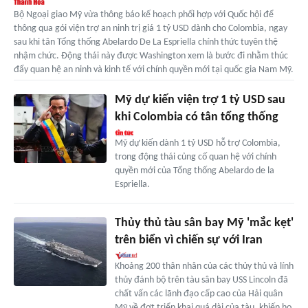
Bộ Ngoại giao Mỹ vừa thông báo kế hoạch phối hợp với Quốc hội để
thông qua gói viện trợ an ninh trị giá 1 tỷ USD dành cho Colombia, ngay
sau khi tân Tổng thống Abelardo De La Espriella chính thức tuyên thệ
nhậm chức. Động thái này được Washington xem là bước đi nhằm thúc
đẩy quan hệ an ninh và kinh tế với chính quyền mới tại quốc gia Nam Mỹ.
Mỹ dự kiến viện trợ 1 tỷ USD sau
khi Colombia có tân tổng thống
Mỹ dự kiến dành 1 tỷ USD hỗ trợ Colombia,
trong động thái củng cố quan hệ với chính
quyền mới của Tổng thống Abelardo de la
Espriella.
Thủy thủ tàu sân bay Mỹ 'mắc kẹt'
trên biển vì chiến sự với Iran
Khoảng 200 thân nhân của các thủy thủ và lính
thủy đánh bộ trên tàu sân bay USS Lincoln đã
chất vấn các lãnh đạo cấp cao của Hải quân
Mỹ về đợt triển khai quá dài của tàu, khiến họ