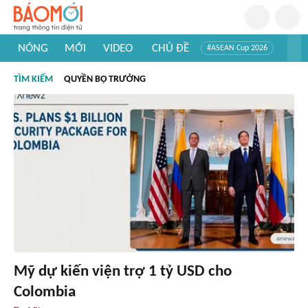
NÓNG
MỚI
VIDEO
CHỦ ĐỀ
#ASEAN Cup 2026
#Tuyển sinh đại học 2026
#Trí tuệ nhân tạo
#Mỹ - Iran
TÌM KIẾM
QUYỀN BỘ TRƯỞNG
#Khám phá Việt Nam
#Khám phá thế giới
Mỹ dự kiến viện trợ 1 tỷ USD cho
Colombia