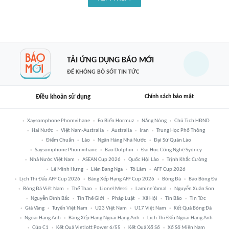
TẢI ỨNG DỤNG BÁO MỚI
ĐỂ KHÔNG BỎ SÓT TIN TỨC
Điều khoản sử dụng
Chính sách bảo mật
Xaysomphone Phomvihane
Eo Biển Hormuz
Nắng Nóng
Chủ Tịch HĐND
Hai Nước
Việt Nam-Australia
Australia
Iran
Trung Học Phổ Thông
Điểm Chuẩn
Lào
Ngân Hàng Nhà Nước
Đại Sứ Quán Lào
Saysomphone Phomvihane
Bão Dolphin
Đại Học Công Nghệ Sydney
Nhà Nước Việt Nam
ASEAN Cup 2026
Quốc Hội Lào
Trịnh Khắc Cường
Lê Minh Hưng
Liên Bang Nga
Tô Lâm
AFF Cup 2026
Lịch Thi Đấu AFF Cup 2026
Bảng Xếp Hạng AFF Cup 2026
Bóng Đá
Báo Bóng Đá
Bóng Đá Việt Nam
Thể Thao
Lionel Messi
Lamine Yamal
Nguyễn Xuân Son
Nguyễn Đình Bắc
Tin Thế Giới
Pháp Luật
Xã Hội
Tin Bão
Tin Tức
Giá Vàng
Tuyển Việt Nam
U23 Việt Nam
U17 Việt Nam
Kết Quả Bóng Đá
Ngoại Hạng Anh
Bảng Xếp Hạng Ngoại Hạng Anh
Lịch Thi Đấu Ngoại Hạng Anh
Cúp C1
Kết Quả Vietlott Power 6/55
Kết Quả Xổ Số
Xổ Số Miền Nam