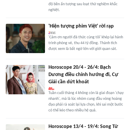
độ bền ấn tượng sau loạt thử nghiệm khắc
nghiệt.
'Hiện tượng phim Việt' rời rạp
'Cảm ơn người đã thức cùng tôi' khép lại hành
trình phòng vé, thu 44 tỷ đồng. Thành tích
được xem là bất ngờ lớn với giới quan sát.
Horoscope 20/4 - 26/4: Bạch
Dương điều chỉnh hướng đi, Cự
Giải cần dứt khoát
Tuần cuối tháng 4 không còn là giai đoạn 'chạy
nhanh', mà là lúc nhóm cung đầu vòng hoàng
đạo phải rà soát lại lựa chọn, khi sai một bước
có thể kéo theo nhiều hệ quả.
Horoscope 13/4 - 19/4: Song Tử