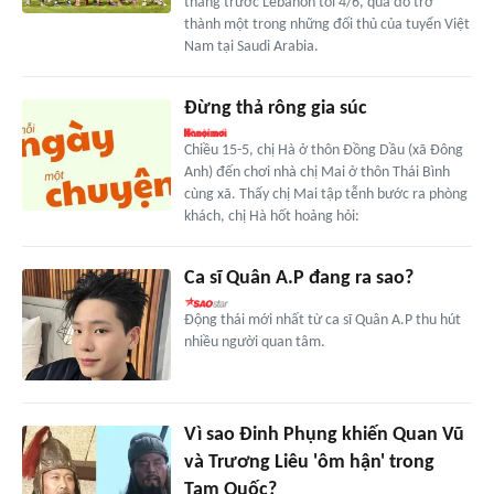
thắng trước Lebanon tối 4/6, qua đó trở
thành một trong những đối thủ của tuyển Việt
Nam tại Saudi Arabia.
Đừng thả rông gia súc
Chiều 15-5, chị Hà ở thôn Đồng Dầu (xã Đông
Anh) đến chơi nhà chị Mai ở thôn Thái Bình
cùng xã. Thấy chị Mai tập tễnh bước ra phòng
khách, chị Hà hốt hoảng hỏi:
Ca sĩ Quân A.P đang ra sao?
Động thái mới nhất từ ca sĩ Quân A.P thu hút
nhiều người quan tâm.
Vì sao Đinh Phụng khiến Quan Vũ
và Trương Liêu 'ôm hận' trong
Tam Quốc?