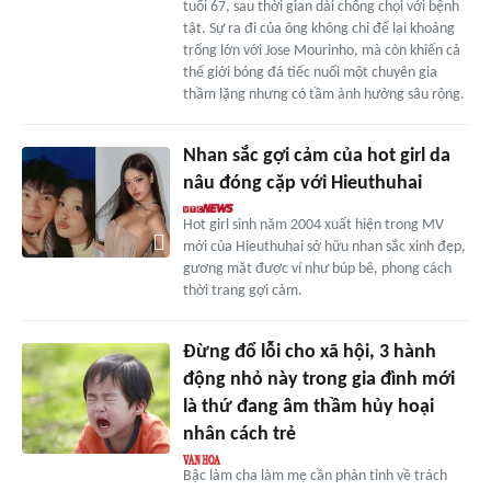
tuổi 67, sau thời gian dài chống chọi với bệnh
tật. Sự ra đi của ông không chỉ để lại khoảng
trống lớn với Jose Mourinho, mà còn khiến cả
thế giới bóng đá tiếc nuối một chuyên gia
thầm lặng nhưng có tầm ảnh hưởng sâu rộng.
Nhan sắc gợi cảm của hot girl da
nâu đóng cặp với Hieuthuhai
Hot girl sinh năm 2004 xuất hiện trong MV
mới của Hieuthuhai sở hữu nhan sắc xinh đẹp,
gương mặt được ví như búp bê, phong cách
thời trang gợi cảm.
Đừng đổ lỗi cho xã hội, 3 hành
động nhỏ này trong gia đình mới
là thứ đang âm thầm hủy hoại
nhân cách trẻ
Bậc làm cha làm mẹ cần phản tỉnh về trách