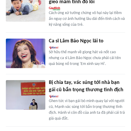
gieo mầm tính đổ lỗi
Cách ứng xử tưởng chừng vô hại này lại tiềm
ẩn nguy cơ ảnh hưởng lâu dài đến tính cách và
kỹ năng sống của trẻ.
Ca sĩ Lâm Bảo Ngọc lãi to
Sở hữu thế mạnh về giọng hát và nốt cao
nhưng ca sĩ Lâm Bảo Ngọc chưa phải cái tên
quá bùng nổ trong 'Em xinh say Hi'.
Bị chia tay, vác súng tới nhà bạn
gái cũ bắn trọng thương tình địch
Ghen tức vì bạn gái bỏ mình quay lại với người
cũ, Mạnh vác súng tới bắn trọng thương tình
địch. Hành vi côn đồ của anh ta đã phải cái trả
giá quá đắt.