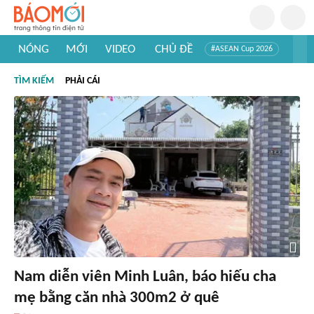
NÓNG
MỚI
VIDEO
CHỦ ĐỀ
#ASEAN Cup 2026
#Trí tuệ nhân tạo
#Mỹ - Iran
#Khám phá Việt Nam
TÌM KIẾM
PHẢI CÁI
#Khám phá thế giới
Nam diễn viên Minh Luân, báo hiếu cha
mẹ bằng căn nhà 300m2 ở quê