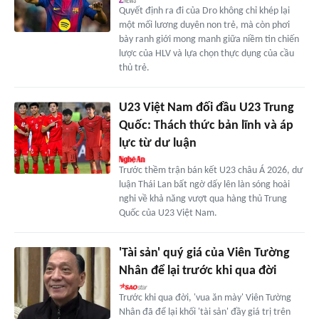
Quyết định ra đi của Dro không chỉ khép lại
một mối lương duyên non trẻ, mà còn phơi
bày ranh giới mong manh giữa niềm tin chiến
lược của HLV và lựa chọn thực dụng của cầu
thủ trẻ.
U23 Việt Nam đối đầu U23 Trung
Quốc: Thách thức bản lĩnh và áp
lực từ dư luận
Trước thềm trận bán kết U23 châu Á 2026, dư
luận Thái Lan bất ngờ dấy lên làn sóng hoài
nghi về khả năng vượt qua hàng thủ Trung
Quốc của U23 Việt Nam.
'Tài sản' quý giá của Viên Tường
Nhân để lại trước khi qua đời
Trước khi qua đời, 'vua ăn mày' Viên Tường
Nhân đã để lại khối 'tài sản' đầy giá trị trên