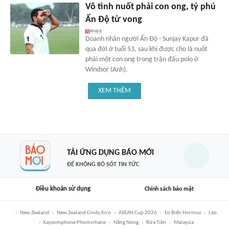
Vô tình nuốt phải con ong, tỷ phú
Ấn Độ tử vong
Doanh nhân người Ấn Độ - Sunjay Kapur đã
qua đời ở tuổi 53, sau khi được cho là nuốt
phải một con ong trong trận đấu polo ở
Windsor (Anh).
XEM THÊM
TẢI ỨNG DỤNG BÁO MỚI
ĐỂ KHÔNG BỎ SÓT TIN TỨC
Điều khoản sử dụng
Chính sách bảo mật
New Zealand
New Zealand Cindy Kiro
ASEAN Cup 2026
Eo Biển Hormuz
Lào
Xaysomphone Phomvihane
Nắng Nóng
Rửa Tiền
Malaysia