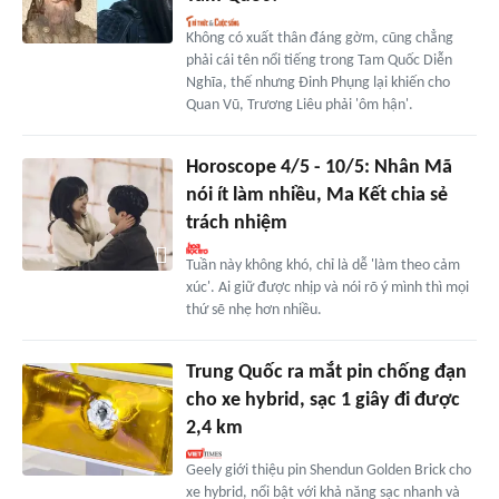
Không có xuất thân đáng gờm, cũng chẳng
phải cái tên nổi tiếng trong Tam Quốc Diễn
Nghĩa, thế nhưng Đinh Phụng lại khiến cho
Quan Vũ, Trương Liêu phải 'ôm hận'.
Horoscope 4/5 - 10/5: Nhân Mã
nói ít làm nhiều, Ma Kết chia sẻ
trách nhiệm
Tuần này không khó, chỉ là dễ 'làm theo cảm
xúc'. Ai giữ được nhịp và nói rõ ý mình thì mọi
thứ sẽ nhẹ hơn nhiều.
Trung Quốc ra mắt pin chống đạn
cho xe hybrid, sạc 1 giây đi được
2,4 km
Geely giới thiệu pin Shendun Golden Brick cho
xe hybrid, nổi bật với khả năng sạc nhanh và