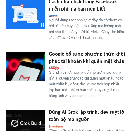
Cách nhận tick trắng Facebook
miễn phí mà bạn nên biết
Người dùng Facebook giờ đây đã có thêm cơ
hội sở hữu huy hiệu tick trắng mà không mất
phí nhờ tính năng mới từ Meta. Cùng tìm hiểu
cách đăng ký và kích hoạt nhanh.
Google bổ sung phương thức khôi
phục tài khoản khi quên mật khẩu
Giải pháp mới hướng đến hỗ trợ người dùng
lấy lại quyền truy cập khi quên mật khẩu hoặc
mất thiết bị, đồng thời được tích hợp nhiều
lớp bảo mật nhằm hạn chế nguy cơ giả mạo
bằng ảnh và video deepfake.
Dùng AI Grok lập trình, dev suýt lộ
toàn bộ mã nguồn
Công cụ Grok Build của xAI bị phát hiện tải lên