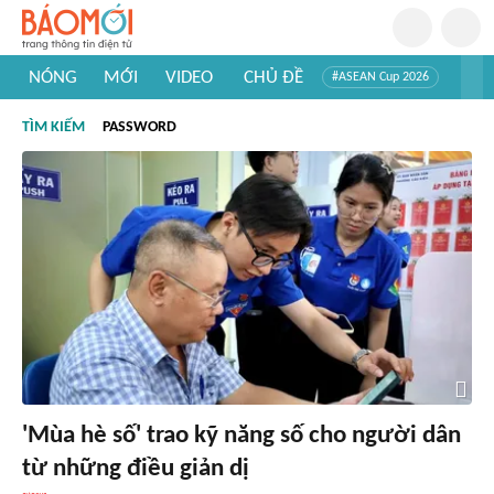
NÓNG
MỚI
VIDEO
CHỦ ĐỀ
#ASEAN Cup 2026
#Trí tuệ nhân tạo
#Mỹ - Iran
#Khám phá Việt Nam
TÌM KIẾM
PASSWORD
#Khám phá thế giới
'Mùa hè số' trao kỹ năng số cho người dân
từ những điều giản dị