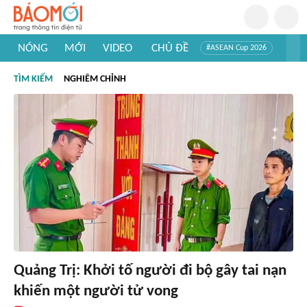
NÓNG
MỚI
VIDEO
CHỦ ĐỀ
#ASEAN Cup 2026
#Trí tuệ nhân tạo
#Mỹ - Iran
#Khám phá Việt Nam
TÌM KIẾM
NGHIÊM CHỈNH
#Khám phá thế giới
Quảng Trị: Khởi tố người đi bộ gây tai nạn
khiến một người tử vong