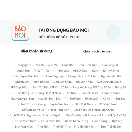
TẢI ỨNG DỤNG BÁO MỚI
ĐỂ KHÔNG BỎ SÓT TIN TỨC
Điều khoản sử dụng
Chính sách bảo mật
Singapore
ASEAN Cup 2026
Đình Bắc
Trần Đình Tiệp
Kim Sang-Sik
Xuân Son
Triệu Thị Tâm
Indonesia
ASEAN Cup
Năm
Sân Mỹ Đình
Đội Tuyển Việt Nam
Doanh Nghiệp
Campuchia
Tô Lâm
Nguyễn Văn Hợi
Khánh Sky
Vịnh Bắc Bộ
Liên Bang Nga
Hồ Văn Khoa
A ASEAN Cup 2026
AFF Cup 2026
Lịch Thi Đấu AFF Cup 2026
Bảng Xếp Hạng AFF Cup 2026
Bóng Đá
Báo Bóng Đá
Bóng Đá Việt Nam
Thể Thao
Lionel Messi
Lamine Yamal
Nguyễn Xuân Son
Nguyễn Đình Bắc
Tin Thế Giới
Pháp Luật
Xã Hội
Tin Bão
Tin Tức
Giá Vàng
Tuyển Việt Nam
U23 Việt Nam
U17 Việt Nam
Kết Quả Bóng Đá
Ngoại Hạng Anh
Bảng Xếp Hạng Ngoại Hạng Anh
Lịch Thi Đấu Ngoại Hạng Anh
Cúp C1
Kết Quả Vietlott Power 6/55
Kết Quả Xổ Số
Xổ Số Miền Nam
Xổ Số Miền Bắc
Xổ Số Miền Trung
Giao Thông
Thời Sự
Lịch Vạn Niên
Thời Tiết
Thời Tiết Thành Phố Hồ Chí Minh
Thời Tiết Hà Nội