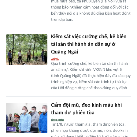
mùa mưa bão, xã Phú Xuyên (Hà Nội) vừa ra
thông báo nghiêm cấm hoạt động đối với các
bến thủy nội địa không đủ điều kiện hoạt động
trên địa bàn.
Kiểm sát việc cưỡng chế, kê biên
tài sản thi hành án dân sự ở
Quãng Ngãi
Quá trình cưỡng chế, kê biên tài sản thi hành
án dân sự, Kiểm sát viên VKSND khu vực 8
(tỉnh Quãng Ngãi) đã thực hiện đầy đủ các quy
trình nghiệp vụ, kiểm sát các trình tự thủ tục
của Hội đồng cưỡng chế theo đúng quy định.
Cấm đội mũ, đeo kính màu khi
tham dự phiên tòa
Từ 1/8, người tham gia, tham dự phiên tòa,
phiên họp không được đội mũ, nón, đeo kính
màu, sử dụng thiết bị điện tử trừ trường hợp