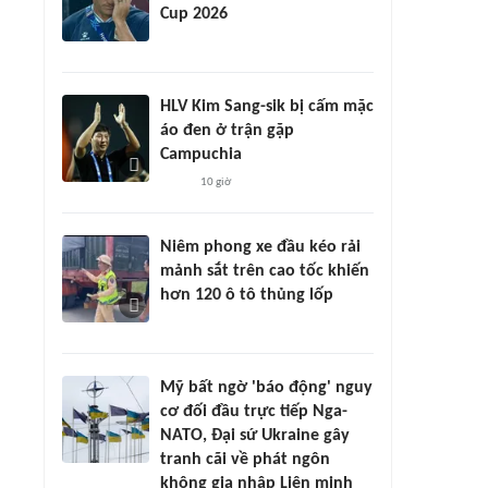
Cup 2026
HLV Kim Sang-sik bị cấm mặc
áo đen ở trận gặp
Campuchia
10 giờ
Niêm phong xe đầu kéo rải
mảnh sắt trên cao tốc khiến
hơn 120 ô tô thủng lốp
Mỹ bất ngờ 'báo động' nguy
cơ đối đầu trực tiếp Nga-
NATO, Đại sứ Ukraine gây
tranh cãi về phát ngôn
không gia nhập Liên minh