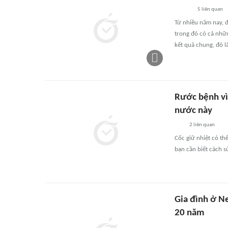
5
liên quan
Từ nhiều năm nay, đ
trong đó có cả nhữ
kết quả chung, đó l
Rước bệnh vì 
nước này
2
liên quan
Cốc giữ nhiệt có th
bạn cần biết cách 
Gia đình ở N
20 năm