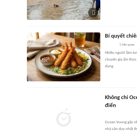
Bí quyết chiê
1
liên quan
Nhiều người lầm tưở
chuyên gia ẩm thực
dụng.
Không chỉ Oc
điển
Ocean Vuong gây nhi
nhà văn duy nhất t