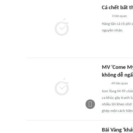
Cá chết bất 
3
liên quan
Hàng tấn cá rô phi 
nguyên nhân.
MV 'Come My 
không dễ ng
49
liên quan
Sơn Tùng M-TP chín
ca khúc gây tranh l
nhiều lời khen nhờ
ghép một cách hiện 
Bãi Vàng 'khá