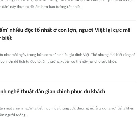
ắt, lòng đỏ bùi béo, đậm đà hương thảo mộc thì lại cần chút bí quyết. Món ăn vặt
 dân' này thực ra dễ làm hơn bạn tưởng rất nhiều.
ấm' nhiều độc tố nhất ở con lợn, người Việt lại cực mê
 biết
gần như mỗi ngày trong bữa cơm của nhiều gia đình Việt. Thế nhưng ít ai biết rằng có
on lợn dễ tích tụ độc tố, ăn thường xuyên có thể gây hại cho sức khỏe.
ình nghệ thuật dân gian chinh phục du khách
 tận mắt chiêm ngưỡng tiết mục múa thúng cực điệu nghệ; lắng đọng với tiếng khèn
ồn người Mông...