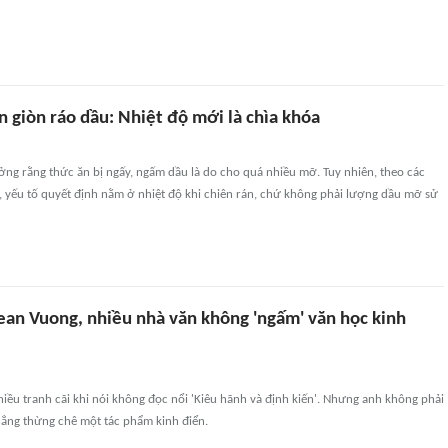
n giòn ráo dầu: Nhiệt độ mới là chìa khóa
ng rằng thức ăn bị ngấy, ngấm dầu là do cho quá nhiều mỡ. Tuy nhiên, theo các
, yếu tố quyết định nằm ở nhiệt độ khi chiên rán, chứ không phải lượng dầu mỡ sử
ean Vuong, nhiều nhà văn không 'ngấm' văn học kinh
ều tranh cãi khi nói không đọc nổi 'Kiêu hãnh và định kiến'. Nhưng anh không phải
hẳng thừng chê một tác phẩm kinh điển.