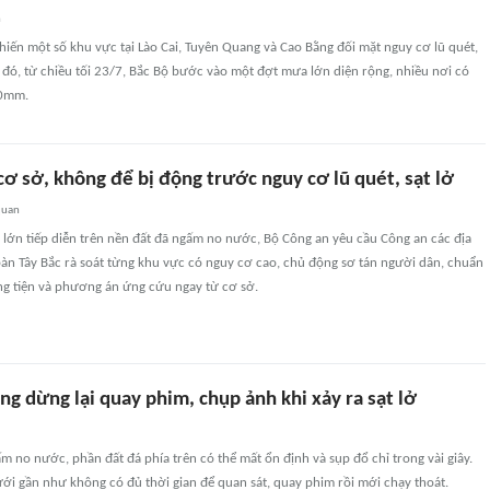
n
hiến một số khu vực tại Lào Cai, Tuyên Quang và Cao Bằng đối mặt nguy cơ lũ quét,
hi đó, từ chiều tối 23/7, Bắc Bộ bước vào một đợt mưa lớn diện rộng, nhiều nơi có
00mm.
ơ sở, không để bị động trước nguy cơ lũ quét, sạt lở
quan
lớn tiếp diễn trên nền đất đã ngấm no nước, Bộ Công an yêu cầu Công an các địa
àn Tây Bắc rà soát từng khu vực có nguy cơ cao, chủ động sơ tán người dân, chuẩn
ng tiện và phương án ứng cứu ngay từ cơ sở.
g dừng lại quay phim, chụp ảnh khi xảy ra sạt lở
m no nước, phần đất đá phía trên có thể mất ổn định và sụp đổ chỉ trong vài giây.
ới gần như không có đủ thời gian để quan sát, quay phim rồi mới chạy thoát.