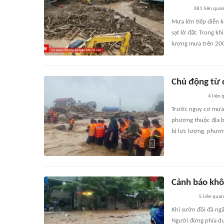
381
liên qua
Mưa lớn tiếp diễn k
sạt lở đất. Trong k
lượng mưa trên 2
Chủ động từ c
4
liên 
Trước nguy cơ mưa 
phương thuộc địa b
bị lực lượng, phươ
Cảnh báo khôn
5
liên quan
Khi sườn đồi đã ngấ
Người đứng phía dư