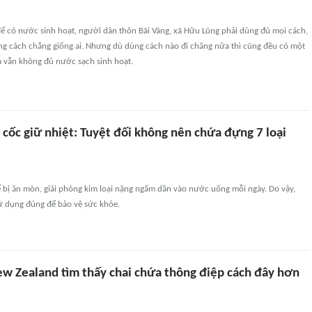
ể có nước sinh hoạt, người dân thôn Bãi Vàng, xã Hữu Lũng phải dùng đủ mọi cách,
ng cách chẳng giống ai. Nhưng dù dùng cách nào đi chăng nữa thì cũng đều có một
à vẫn không đủ nước sạch sinh hoạt.
cốc giữ nhiệt: Tuyệt đối không nên chứa đựng 7 loại
ể bị ăn mòn, giải phóng kim loại nặng ngấm dần vào nước uống mỗi ngày. Do vậy,
sử dụng đúng để bảo vệ sức khỏe.
ew Zealand tìm thấy chai chứa thông điệp cách đây hơn