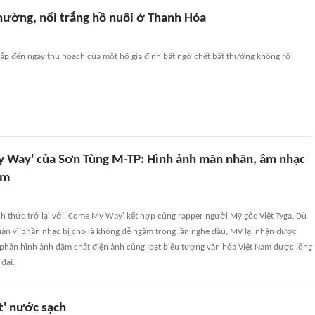
thường, nổi trắng hồ nuôi ở Thanh Hóa
sắp đến ngày thu hoạch của một hộ gia đình bất ngờ chết bất thường không rõ
Way' của Sơn Tùng M-TP: Hình ảnh mãn nhãn, âm nhạc
ấm
h thức trở lại với 'Come My Way' kết hợp cùng rapper người Mỹ gốc Việt Tyga. Dù
uận vì phần nhạc bị cho là không dễ ngấm trong lần nghe đầu, MV lại nhận được
 phần hình ảnh đậm chất điện ảnh cùng loạt biểu tượng văn hóa Việt Nam được lồng
đại.
t' nước sạch