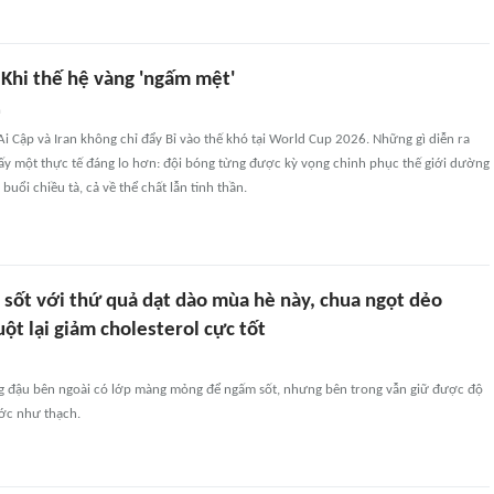
 Khi thế hệ vàng 'ngấm mệt'
n
Ai Cập và Iran không chỉ đẩy Bỉ vào thế khó tại World Cup 2026. Những gì diễn ra
hấy một thực tế đáng lo hơn: đội bóng từng được kỳ vọng chinh phục thế giới dường
uổi chiều tà, cả về thể chất lẫn tinh thần.
sốt với thứ quả dạt dào mùa hè này, chua ngọt dẻo
ột lại giảm cholesterol cực tốt
g đậu bên ngoài có lớp màng mỏng để ngấm sốt, nhưng bên trong vẫn giữ được độ
c như thạch.