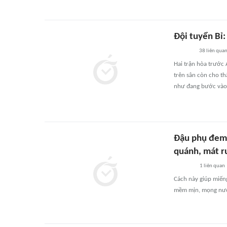
Đội tuyển Bỉ:
38
liên qua
Hai trận hòa trước 
trên sân còn cho t
như đang bước vào b
Đậu phụ đem 
quánh, mát ru
1
liên quan
Cách này giúp miến
mềm mịn, mọng nướ