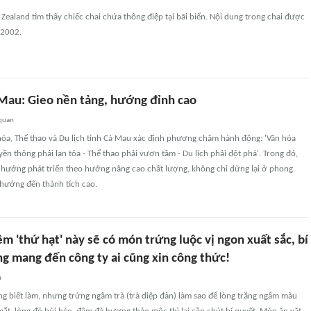
Zealand tìm thấy chiếc chai chứa thông điệp tại bãi biển. Nội dung trong chai được
 2002.
Mau: Gieo nền tảng, hướng đỉnh cao
 quan
óa, Thể thao và Du lịch tỉnh Cà Mau xác định phương châm hành động: 'Văn hóa
yền thông phải lan tỏa - Thể thao phải vươn tầm - Du lịch phải đột phá'. Trong đó,
 hướng phát triển theo hướng nâng cao chất lượng, không chỉ dừng lại ở phong
hướng đến thành tích cao.
êm 'thứ hạt' này sẽ có món trứng luộc vị ngon xuất sắc, bí
g mang đến công ty ai cũng xin công thức!
n
ũng biết làm, nhưng trứng ngâm trà (trà diệp đản) làm sao để lòng trắng ngấm màu