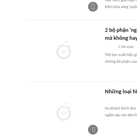
nâu cánh gián đẹp m
kiêm bữa sáng 'quốc
2 bộ phận 'ng
mà không hay
1
liên quan
Thịt lợn xuất hiện 
những bộ phận của c
Những loại h
Du khách thích thú
ngấm sâu vào tâm h