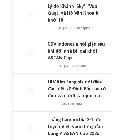
Lý do Khánh 'Sky', 'Vua
Quạt' và Hồ Văn Khoa bị
khởi tố
10 giờ
104
liên quan
CĐV Indonesia nổi giận sau
khi đội nhà bị loại khỏi
ASEAN Cup
11 giờ
2
liên quan
HLV Kim Sang-sik nói điều
đặc biệt về Đình Bắc sau cú
đúp vào lưới Campuchia
3538
liên quan
Thắng Campuchia 3-1, đội
tuyển Việt Nam đứng đầu
bảng A ASEAN Cup 2026