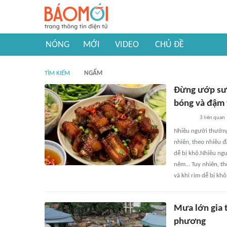
NÓNG
MỚI
VIDEO
CHỦ ĐỀ
TÌM KIẾM
NGẤM
Đừng ướp sườ
bóng và đậm 
3
liên quan
Nhiều người thường
nhiên, theo nhiều đ
dễ bị khô.Nhiều ng
nêm... Tuy nhiên, t
và khi rim dễ bị khô
Mưa lớn gia t
phương