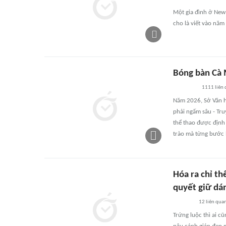
Một gia đình ở New 
cho là viết vào năm
Bóng bàn Cà 
1111
liên
Năm 2026, Sở Văn h
phải ngấm sâu - Tru
thể thao được định
trào mà từng bước 
Hóa ra chỉ th
quyết giữ dán
12
liên qua
Trứng luộc thì ai c