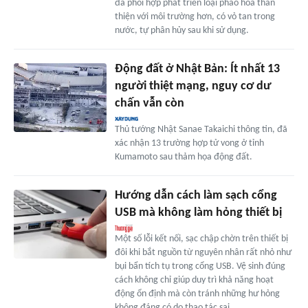
đã phối hợp phát triển loại pháo hoa thân
thiện với môi trường hơn, có vỏ tan trong
nước, tự phân hủy sau khi sử dụng.
Động đất ở Nhật Bản: Ít nhất 13
người thiệt mạng, nguy cơ dư
chấn vẫn còn
Thủ tướng Nhật Sanae Takaichi thông tin, đã
xác nhận 13 trường hợp tử vong ở tỉnh
Kumamoto sau thảm họa động đất.
Hướng dẫn cách làm sạch cổng
USB mà không làm hỏng thiết bị
Một số lỗi kết nối, sạc chập chờn trên thiết bị
đôi khi bắt nguồn từ nguyên nhân rất nhỏ như
bụi bẩn tích tụ trong cổng USB. Vệ sinh đúng
cách không chỉ giúp duy trì khả năng hoạt
động ổn định mà còn tránh những hư hỏng
không đáng có do thao tác sai...