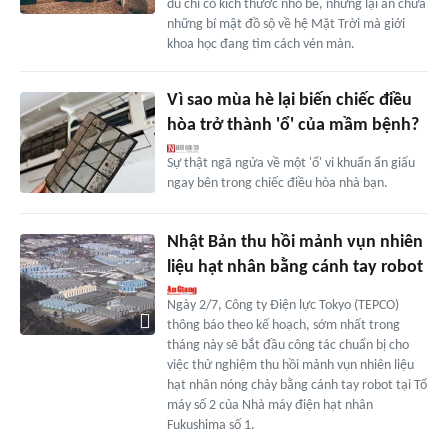
dù chỉ có kích thước nhỏ bé, nhưng lại ẩn chứa
những bí mật đồ sộ về hệ Mặt Trời mà giới
khoa học đang tìm cách vén màn.
Vì sao mùa hè lại biến chiếc điều
hòa trở thành 'ổ' của mầm bệnh?
Sự thật ngã ngửa về một 'ổ' vi khuẩn ẩn giấu
ngay bên trong chiếc điều hòa nhà bạn.
Nhật Bản thu hồi mảnh vụn nhiên
liệu hạt nhân bằng cánh tay robot
Ngày 2/7, Công ty Điện lực Tokyo (TEPCO)
thông báo theo kế hoạch, sớm nhất trong
tháng này sẽ bắt đầu công tác chuẩn bị cho
việc thử nghiệm thu hồi mảnh vụn nhiên liệu
hạt nhân nóng chảy bằng cánh tay robot tại Tổ
máy số 2 của Nhà máy điện hạt nhân
Fukushima số 1.