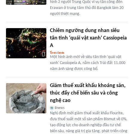
hình 2 người Trung Quốc vì vụ tấn công đền
Erawan ở trung tâm thủ đô Bangkok làm 20
người thiệt mạng.
Chiêm ngưỡng dung nhan siêu
tân tinh 'quái vật xanh' Cassiopeia
A
Một hình ảnh mới về siêu tân tinh 'quái vật
xanh' Cassiopeia A, nằm cách Trái đất 11.000
năm ánh sáng được công bố.
Giảm thuế xuất khẩu khoáng sản,
thúc đẩy chế biến sâu và công
nghệ cao
Bnews
Nghị định mới giảm thuế xuất khẩu Flourite,
đưa thuế suất một số sản phẩm Bismut về 0%,
tạo động lực cho doanh nghiệp đầu tư chế
biến sâu, nâng giá trị gia tăng, phát triển công