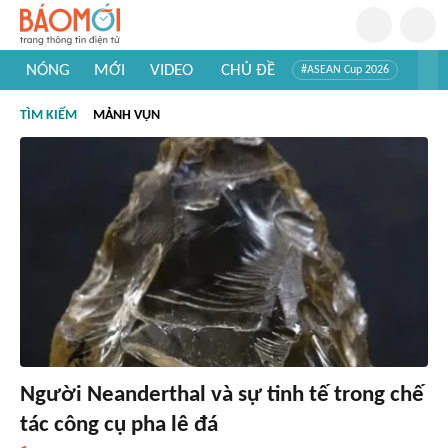
NÓNG
MỚI
VIDEO
CHỦ ĐỀ
#ASEAN Cup 2026
#Trí tuệ nhân tạo
#Mỹ - Iran
#Khám phá Việt Nam
TÌM KIẾM
MẢNH VỤN
#Khám phá thế giới
Người Neanderthal và sự tinh tế trong chế
tác công cụ pha lê đá