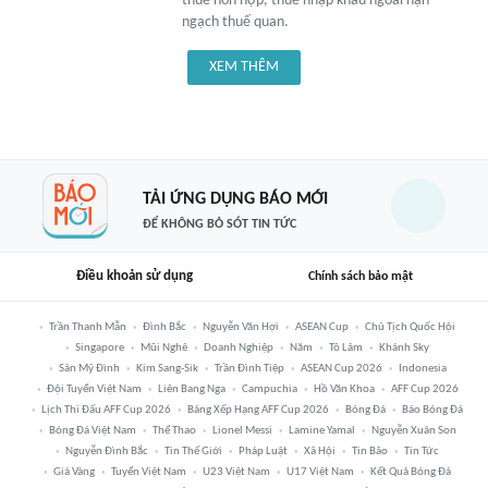
thuế hỗn hợp, thuế nhập khẩu ngoài hạn
ngạch thuế quan.
XEM THÊM
TẢI ỨNG DỤNG BÁO MỚI
ĐỂ KHÔNG BỎ SÓT TIN TỨC
Điều khoản sử dụng
Chính sách bảo mật
Trần Thanh Mẫn
Đình Bắc
Nguyễn Văn Hợi
ASEAN Cup
Chủ Tịch Quốc Hội
Singapore
Mũi Nghê
Doanh Nghiệp
Năm
Tô Lâm
Khánh Sky
Sân Mỹ Đình
Kim Sang-Sik
Trần Đình Tiệp
ASEAN Cup 2026
Indonesia
Đội Tuyển Việt Nam
Liên Bang Nga
Campuchia
Hồ Văn Khoa
AFF Cup 2026
Lịch Thi Đấu AFF Cup 2026
Bảng Xếp Hạng AFF Cup 2026
Bóng Đá
Báo Bóng Đá
Bóng Đá Việt Nam
Thể Thao
Lionel Messi
Lamine Yamal
Nguyễn Xuân Son
Nguyễn Đình Bắc
Tin Thế Giới
Pháp Luật
Xã Hội
Tin Bão
Tin Tức
Giá Vàng
Tuyển Việt Nam
U23 Việt Nam
U17 Việt Nam
Kết Quả Bóng Đá