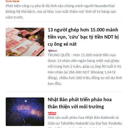
Phát hiện công cụ pha lê đá tinh xảo chứng minh người Neanderthal
không hề thô kệch, mà sở hữu 'con mắt thẩm mỹ' tinh tế từ hàng vạn
năm trước.
13 người ghép hơn 15.000 mảnh
tiền vụn, 'cứu' bạc tỷ tiền NDT bị
cụ ông xé nát
TRUNG QUỐC - Hơn 15.000 mảnh tiền vụn
được 13 nhân viên ngân hàng miệt mài ghép
nối trong hơn 2 tuần, giúp cụ ông 80 tuổi ở Vũ
Hán nhận lại 266.600 NDT (khoảng 1,04 tỷ
đồng), nhiều hơn 260 triệu đồng so với dự tính
ban đầu.
Nhật Bản phát triển pháo hoa
thân thiện với môi trường
Nhà sản xuất pháo hoa Nhật Bản Kakinoki và
Giáo sư Takahiko Nakaoki của Đại học Ryukoku