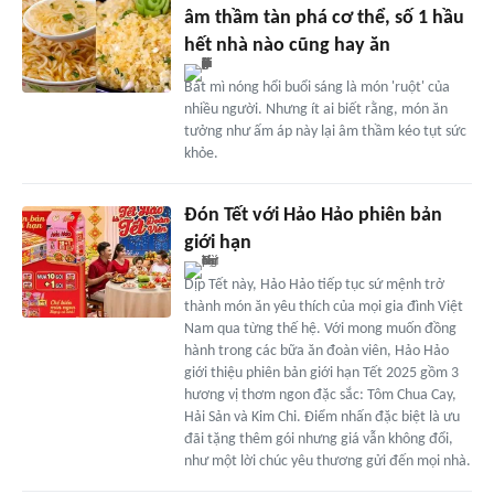
âm thầm tàn phá cơ thể, số 1 hầu
hết nhà nào cũng hay ăn
Bát mì nóng hổi buổi sáng là món 'ruột' của
nhiều người. Nhưng ít ai biết rằng, món ăn
tưởng như ấm áp này lại âm thầm kéo tụt sức
khỏe.
Đón Tết với Hảo Hảo phiên bản
giới hạn
Dịp Tết này, Hảo Hảo tiếp tục sứ mệnh trở
thành món ăn yêu thích của mọi gia đình Việt
Nam qua từng thế hệ. Với mong muốn đồng
hành trong các bữa ăn đoàn viên, Hảo Hảo
giới thiệu phiên bản giới hạn Tết 2025 gồm 3
hương vị thơm ngon đặc sắc: Tôm Chua Cay,
Hải Sản và Kim Chi. Điểm nhấn đặc biệt là ưu
đãi tặng thêm gói nhưng giá vẫn không đổi,
như một lời chúc yêu thương gửi đến mọi nhà.