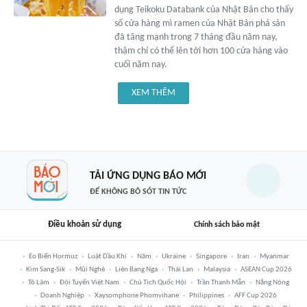
dụng Teikoku Databank của Nhật Bản cho thấy
số cửa hàng mì ramen của Nhật Bản phá sản
đã tăng mạnh trong 7 tháng đầu năm nay,
thậm chí có thể lên tới hơn 100 cửa hàng vào
cuối năm nay.
XEM THÊM
TẢI ỨNG DỤNG BÁO MỚI
ĐỂ KHÔNG BỎ SÓT TIN TỨC
Điều khoản sử dụng
Chính sách bảo mật
Eo Biển Hormuz
Luật Dầu Khí
Năm
Ukraine
Singapore
Iran
Myanmar
Kim Sang-Sik
Mũi Nghê
Liên Bang Nga
Thái Lan
Malaysia
ASEAN Cup 2026
Tô Lâm
Đội Tuyển Việt Nam
Chủ Tịch Quốc Hội
Trần Thanh Mẫn
Nắng Nóng
Doanh Nghiệp
Xaysomphone Phomvihane
Philippines
AFF Cup 2026