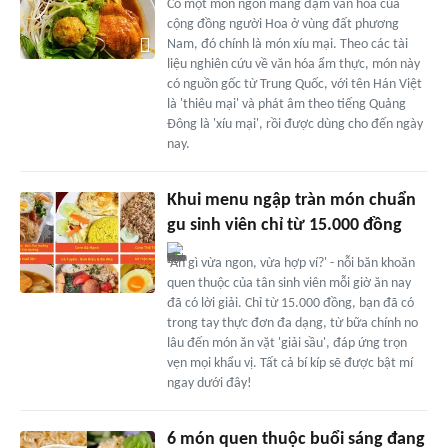
Có một món ngon mang đậm văn hóa của
cộng đồng người Hoa ở vùng đất phương
Nam, đó chính là món xíu mại. Theo các tài
liệu nghiên cứu về văn hóa ẩm thực, món này
có nguồn gốc từ Trung Quốc, với tên Hán Việt
là 'thiêu mại' và phát âm theo tiếng Quảng
Ðông là 'xíu mại', rồi được dùng cho đến ngày
nay.
Khui menu ngập tràn món chuẩn
gu sinh viên chỉ từ 15.000 đồng
'Ăn gì vừa ngon, vừa hợp ví?' - nỗi băn khoăn
quen thuộc của tân sinh viên mỗi giờ ăn nay
đã có lời giải. Chỉ từ 15.000 đồng, bạn đã có
trong tay thực đơn đa dạng, từ bữa chính no
lâu đến món ăn vặt 'giải sầu', đáp ứng trọn
vẹn mọi khẩu vị. Tất cả bí kíp sẽ được bật mí
ngay dưới đây!
6 món quen thuộc buổi sáng đang