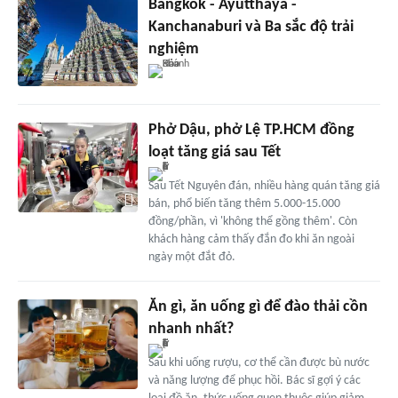
Bangkok - Ayutthaya -
Kanchanaburi và Ba sắc độ trải
nghiệm
Phở Dậu, phở Lệ TP.HCM đồng
loạt tăng giá sau Tết
Sau Tết Nguyên đán, nhiều hàng quán tăng giá
bán, phổ biến tăng thêm 5.000-15.000
đồng/phần, vì 'không thể gồng thêm'. Còn
khách hàng cảm thấy đắn đo khi ăn ngoài
ngày một đắt đỏ.
Ăn gì, ăn uống gì để đào thải cồn
nhanh nhất?
Sau khi uống rượu, cơ thể cần được bù nước
và năng lượng để phục hồi. Bác sĩ gợi ý các