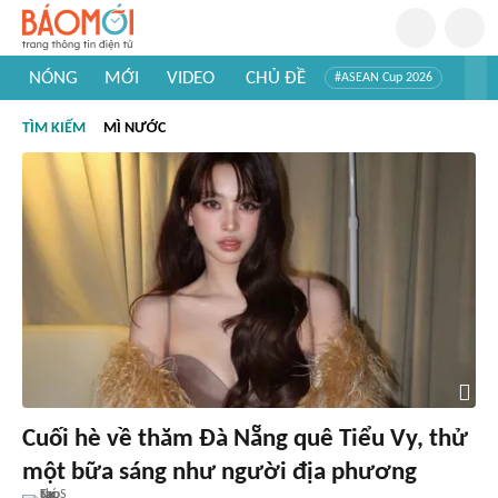
NÓNG
MỚI
VIDEO
CHỦ ĐỀ
#ASEAN Cup 2026
#Trí tuệ nhân tạo
#Mỹ - Iran
#Khám phá Việt Nam
TÌM KIẾM
MÌ NƯỚC
#Khám phá thế giới
Cuối hè về thăm Đà Nẵng quê Tiểu Vy, thử
một bữa sáng như người địa phương