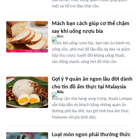
loại đồ ăn, thức uống quen thuộc giúp giảm
mệt và hỗ trợ đào thải cồn.
Mách bạn cách giúp cơ thể chậm
say khi uống rượu bia
Trước khi uống rượu bia, bạn nên ăn bánh mì,
uống sữa, phô mai để lấp đầy dạ dày và giảm
hấp thu rượu; tuyệt đối không uống thuốc,
vận động mạnh, xông hơi để thải cồn.
Gợi ý 9 quán ăn ngon lâu đời dành
cho tín đồ ẩm thực tại Malaysia
Không cần nhà hàng sang trọng, Kuala Lumpur
vẫn hấp dẫn du khách bằng những quán ăn
đường phố lâu đời, lưu giữ tinh hoa ẩm thực
Malaysia với giá bình dân.
Loạt món ngon phải thưởng thức