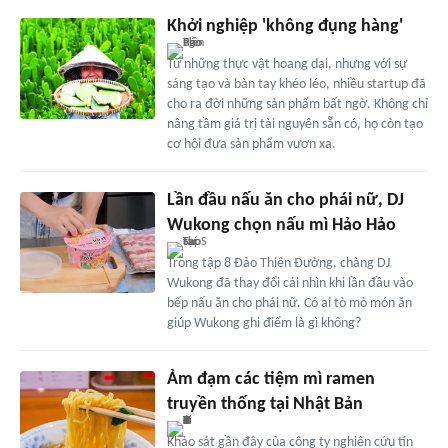
Khởi nghiệp 'không đụng hàng'
Từ những thực vật hoang dại, nhưng với sự
sáng tạo và bàn tay khéo léo, nhiều startup đã
cho ra đời những sản phẩm bất ngờ. Không chỉ
nâng tầm giá trị tài nguyên sẵn có, họ còn tạo
cơ hội đưa sản phẩm vươn xa.
Lần đầu nấu ăn cho phái nữ, DJ
Wukong chọn nấu mì Hảo Hảo
Trong tập 8 Đảo Thiên Đường, chàng DJ
Wukong đã thay đổi cái nhìn khi lần đầu vào
bếp nấu ăn cho phái nữ. Có ai tò mò món ăn
giúp Wukong ghi điểm là gì không?
Ảm đạm các tiệm mì ramen
truyền thống tại Nhật Bản
Khảo sát gần đây của công ty nghiên cứu tín