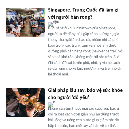
Singapore, Trung Quốc đã làm gì
với người bán rong?
Buổi sáng ở khu Chinatown của Singapore,
người ta dễ dàng bắt gặp cảnh những cụ già
thong thả ngồi ăn cháo cá, nhâm nhi cà phê
kopi trong các trung tâm văn hóa ẩm thực
đường phố/bán hàng rong (hawker center) với
sàn nhà khô ráo, không một túi rác trên lối đi.
Chỉ cách đó vài tuyến phố, những vỉa hè sạch
sẽ đủ rộng cho xe lăn, người già và trẻ nhỏ đi
lại thoải mái.
Giải pháp lâu say, bảo vệ sức khỏe
cho người 'đô yếu'
Không cần tìm thuốc giải sau cuộc vui, bác sĩ
chỉ ra loạt cách đơn giản như ăn đúng trước
khi uống và uống xen nước giúp giảm tốc độ
hấp thu cồn, hạn chế say và bảo vệ cơ thể.