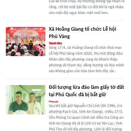
của kẻ trốn chạy, họ thường không kịp nhận ra
rằng, rời bỏ một bãi lầy cũ đôi khi là ngã nhào
vào một địa ngục khác mệt mỏi hơn.
Xã Hoằng Giang tổ chức Lễ hội
Phủ Vàng
Sáng 17/4, xã Hoằng Giang tổ chức khai mạc
Lễ hội Phủ Vàng năm 2026, thu hút đông đảo
Nhân dân địa phương cùng du khách thập
phương về tham dự, dâng hương và hòa mình
vào không gian văn hóa tâm linh đặc sắc.
Đối tượng lừa đảo làm giấy tờ đất
tại Phú Quốc đã bị bắt giữ
Sau khi bắt giữ Nguyễn Chí Linh (SN 1986, trú
phường Rạch Giá, tỉnh An Giang), chiều 27/3,
Văn Phòng Cơ quan Cảnh sát điều tra Công an
tỉnh An Giang đã di lý Linh từ xã Yên Lạc, tỉnh
Phú Thọ về tới địa phương. Linh là đối tượng