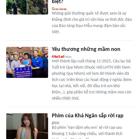
biệt?
Những giải thưởng quốc tế được xem là sự
khẳng định cho giá trị văn hóa và tính độc đáo
của Bảo tàng Đạo Mẫu mang đậm bản sắc
Việt.
Yêu thương những mầm non
Mới thành lập cuối tháng 11-2025, Câu lạc bộ
Tuổi trẻ Quy Nhơn (thuộc Hội LHTN Việt Nam
phường Quy Nhơn) với hơn 60 thành viên đã
tích cực triển khai các hoạt động ý nghĩa (kèm
học tại nhà, kết nối, đỡ đầu trẻ em khó
khăn…), góp phần hỗ trợ những mầm non còn
nhiều thiệt thòi.
Phim của Khả Ngân sắp rời rạp
Bộ phim 'Vạn dặm yêu em' sẽ rời rạp sau
khoảng 1 tuần công chiếu, với thành tích