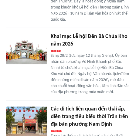
đền Thượng. Đây là hoạt động ý nghĩa nằm
trong khuôn khổ Lễ hội đền Thượng xuân Bính
Ngọ 2026 - 10 năm Di sản văn hóa phi vật thể
quốc gia.
Khai mạc Lễ hội Đền Bà Chúa Kho
năm 2026
Sáng 28/2 (tức ngày 12 tháng Giêng), Ủy ban
nhân dân phường Vũ Ninh (thành phố Bắc
Ninh) tổ chức khai mạc Lễ hội Đền Bà Chúa
Kho với chủ đề 'Ngày hội Văn hóa-du lịch-điểm
đến những miền di sản năm 2026', mở đầu
cho chuỗi hoạt động văn hóa, tâm linh đặc sắc
của địa phương trong mùa xuân mới.
Các di tích liên quan đến thái ấp,
điền trang tiêu biểu thời Trần trên
địa bàn phường Nam Định
Trong hệ thống di tích lịch sử, văn hóa thời