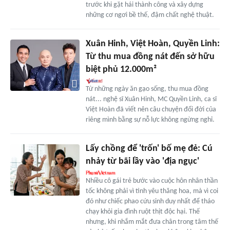
trước khi gặt hái thành công và xây dựng
những cơ ngơi bề thế, đậm chất nghệ thuật.
Xuân Hinh, Việt Hoàn, Quyền Linh:
Từ thu mua đồng nát đến sở hữu
biệt phủ 12.000m²
Từ những ngày ăn gạo sống, thu mua đồng
nát... nghệ sĩ Xuân Hinh, MC Quyền Linh, ca sĩ
Việt Hoàn đã viết nên câu chuyện đổi đời của
riêng mình bằng sự nỗ lực không ngừng nghỉ.
Lấy chồng để 'trốn' bố mẹ đẻ: Cú
nhảy từ bãi lầy vào 'địa ngục'
Nhiều cô gái trẻ bước vào cuộc hôn nhân thần
tốc không phải vì tình yêu thăng hoa, mà vì coi
đó như chiếc phao cứu sinh duy nhất để tháo
chạy khỏi gia đình ruột thịt độc hại. Thế
nhưng, khi nhắm mắt đưa chân trong tâm thế