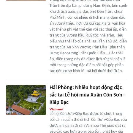
Trần trên địa bàn phường Nam Định, bên cạnh
Khu di tích quốc gia đặc biệt Đền Trần, chùa
Phổ Minh, còn có nhiều di tích mang đậm dấu
ấn vương triều, nơi lưu giữ các giá trị văn hóa
vật thể và phi vật thể gắn với các thái ấp, điền
trang của vương hầu, quý tộc nhà Trần. Tiêu
biểu như thái ấp của Thái sư Trần Thủ Độ, điền
trang của An Sinh Vương Trần Liễu - phụ thân
Hưng Đạo vương Trần Quốc Tuấn... Các thái
ấp, điền trang này đã được lịch sử ghi nhận là
một trong những đặc điểm nổi bật góp phần
tạo nên cơ sở kinh tế - xã hội dưới thời Trần.
Hải Phòng: Nhiều hoạt động đặc
sắc tại Lễ hội mùa Xuân Côn Sơn-
Kiếp Bạc
Lễ hội Côn Sơn-Kiếp Bạc được tổ chức trong
bối cảnh quần thể di tích Côn Sơn-Kiếp Bạc vừa
được ghi danh Di sản Văn hóa Thế giới, đặt ra
yêu cầu cao hơn trong bảo tồn, phát huy giá