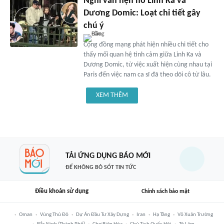
Nghi vấn hẹn hò Linh Ka và
Dương Domic: Loạt chi tiết gây
chú ý
Cộng đồng mạng phát hiện nhiều chi tiết cho
thấy mối quan hệ tình cảm giữa Linh Ka và
Dương Domic, từ việc xuất hiện cùng nhau tại
Paris đến việc nam ca sĩ đã theo dõi cô từ lâu.
XEM THÊM
TẢI ỨNG DỤNG BÁO MỚI
ĐỂ KHÔNG BỎ SÓT TIN TỨC
Điều khoản sử dụng
Chính sách bảo mật
Oman
Vùng Thủ Đô
Dự Án Đầu Tư Xây Dựng
Iran
Hạ Tầng
Võ Xuân Trường