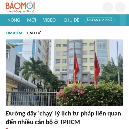
NÓNG
MỚI
VIDEO
CHỦ ĐỀ
#ASEAN Cup 2026
#Trí tuệ nhân tạo
#Mỹ - Iran
#Khám phá Việt Nam
TÌM KIẾM
LINH TỪ
#Khám phá thế giới
Đường dây 'chạy' lý lịch tư pháp liên quan
đến nhiều cán bộ ở TPHCM