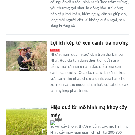
cội nguồn dân tộc - sinh ra từ 'bọc trăm trứng',
yêu thương gọi nhau là đồng bào. Khi đồng
bào gặp khó khăn, hiểm nguy, cần sự giúp đỡ,
lòng mỗi người Việt lại không quản ngại, sẵn
sàng hướng về.
Lợi ích kép từ xen canh lúa nương
Những năm qua, người dân trên địa bàn xã
Nhất Hòa đã tận dụng diện tích đất rừng
trồng mới ở những năm đầu để trồng xen
canh lúa nương. Qua đó, mang lại lợi ích kép,
vừa tăng thu nhập cho gia đình, vừa hạn chế
xói mòn và tạo nguồn phân hữu cơ tốt cho cây
lâm nghiệp phát triển.
Hiệu quả từ mô hình mạ khay cấy
máy
So với cấy thông thường bằng tay, mô hình mạ
khay cấy máy giúp giảm chi phí từ 200-300