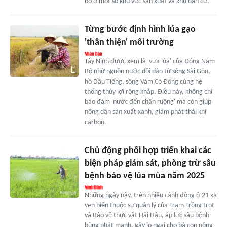
bộ ở một số khu vực sản xuất và khu dân cư.
Từng bước định hình lúa gạo
'thân thiện' môi trường
Tây Ninh được xem là 'vựa lúa' của Đông Nam
Bộ nhờ nguồn nước dồi dào từ sông Sài Gòn,
hồ Dầu Tiếng, sông Vàm Cỏ Ðông cùng hệ
thống thủy lợi rộng khắp. Điều này, không chỉ
bảo đảm 'nước đến chân ruộng' mà còn giúp
nông dân sản xuất xanh, giảm phát thải khí
carbon.
Chủ động phối hợp triển khai các
biện pháp giám sát, phòng trừ sâu
bệnh bảo vệ lúa mùa năm 2025
Những ngày này, trên nhiều cánh đồng ở 21 xã
ven biển thuộc sự quản lý của Trạm Trồng trọt
và Bảo vệ thực vật Hải Hậu, áp lực sâu bệnh
bùng phát mạnh, gây lo ngại cho bà con nông