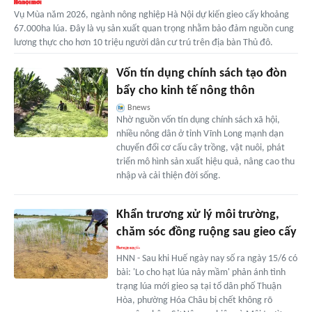
Vụ Mùa năm 2026, ngành nông nghiệp Hà Nội dự kiến gieo cấy khoảng
67.000ha lúa. Đây là vụ sản xuất quan trọng nhằm bảo đảm nguồn cung
lương thực cho hơn 10 triệu người dân cư trú trên địa bàn Thủ đô.
Vốn tín dụng chính sách tạo đòn
bẩy cho kinh tế nông thôn
Bnews
Nhờ nguồn vốn tín dụng chính sách xã hội,
nhiều nông dân ở tỉnh Vĩnh Long mạnh dạn
chuyển đổi cơ cấu cây trồng, vật nuôi, phát
triển mô hình sản xuất hiệu quả, nâng cao thu
nhập và cải thiện đời sống.
Khẩn trương xử lý môi trường,
chăm sóc đồng ruộng sau gieo cấy
HNN - Sau khi Huế ngày nay số ra ngày 15/6 có
bài: 'Lo cho hạt lúa nảy mầm' phản ánh tình
trạng lúa mới gieo sạ tại tổ dân phố Thuận
Hòa, phường Hóa Châu bị chết không rõ