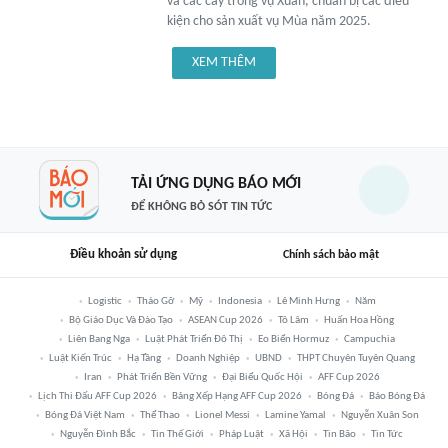
và các cây trồng vụ Xuân, chuẩn bị các điều
kiện cho sản xuất vụ Mùa năm 2025.
XEM THÊM
TẢI ỨNG DỤNG BÁO MỚI
ĐỂ KHÔNG BỎ SÓT TIN TỨC
Điều khoản sử dụng
Chính sách bảo mật
Logistic
Tháo Gỡ
Mỹ
Indonesia
Lê Minh Hưng
Năm
Bộ Giáo Dục Và Đào Tạo
ASEAN Cup 2026
Tô Lâm
Huấn Hoa Hồng
Liên Bang Nga
Luật Phát Triển Đô Thị
Eo Biển Hormuz
Campuchia
Luật Kiến Trúc
Hạ Tầng
Doanh Nghiệp
UBND
THPT Chuyên Tuyên Quang
Iran
Phát Triển Bền Vững
Đại Biểu Quốc Hội
AFF Cup 2026
Lịch Thi Đấu AFF Cup 2026
Bảng Xếp Hạng AFF Cup 2026
Bóng Đá
Báo Bóng Đá
Bóng Đá Việt Nam
Thể Thao
Lionel Messi
Lamine Yamal
Nguyễn Xuân Son
Nguyễn Đình Bắc
Tin Thế Giới
Pháp Luật
Xã Hội
Tin Bão
Tin Tức