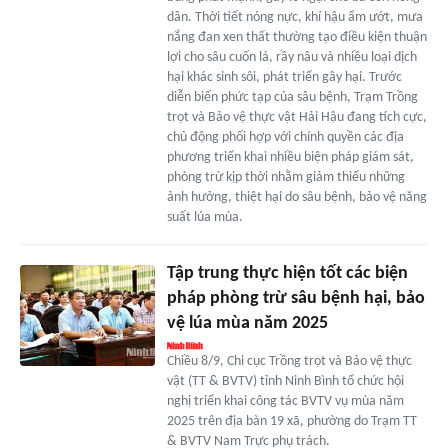
dân. Thời tiết nóng nực, khí hậu ẩm ướt, mưa
nắng đan xen thất thường tạo điều kiện thuận
lợi cho sâu cuốn lá, rầy nâu và nhiều loại dịch
hại khác sinh sôi, phát triển gây hại. Trước
diễn biến phức tạp của sâu bệnh, Trạm Trồng
trọt và Bảo vệ thực vật Hải Hậu đang tích cực,
chủ động phối hợp với chính quyền các địa
phương triển khai nhiều biện pháp giám sát,
phòng trừ kịp thời nhằm giảm thiểu những
ảnh hưởng, thiệt hại do sâu bệnh, bảo vệ năng
suất lúa mùa.
Tập trung thực hiện tốt các biện
pháp phòng trừ sâu bệnh hại, bảo
vệ lúa mùa năm 2025
Chiều 8/9, Chi cục Trồng trọt và Bảo vệ thực
vật (TT & BVTV) tỉnh Ninh Bình tổ chức hội
nghị triển khai công tác BVTV vụ mùa năm
2025 trên địa bàn 19 xã, phường do Trạm TT
& BVTV Nam Trực phụ trách.