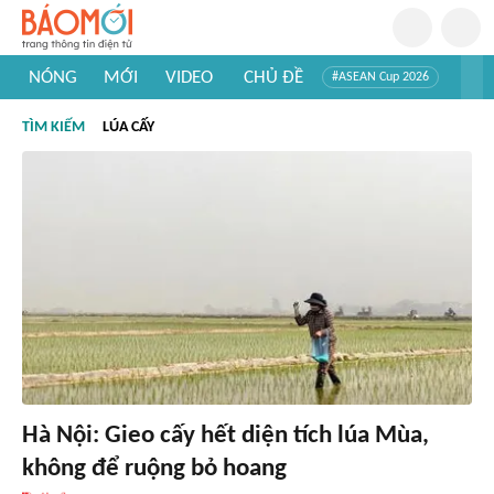
NÓNG
MỚI
VIDEO
CHỦ ĐỀ
#ASEAN Cup 2026
#Trí tuệ nhân tạo
#Mỹ - Iran
#Khám phá Việt Nam
TÌM KIẾM
LÚA CẤY
#Khám phá thế giới
Hà Nội: Gieo cấy hết diện tích lúa Mùa,
không để ruộng bỏ hoang