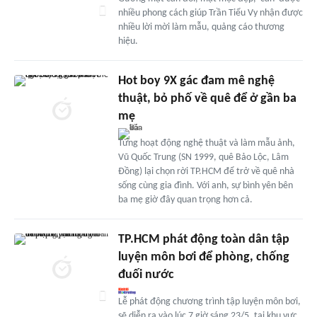
nhiều phong cách giúp Trần Tiểu Vy nhận được
nhiều lời mời làm mẫu, quảng cáo thương
hiệu.
Hot boy 9X gác đam mê nghệ
thuật, bỏ phố về quê để ở gần ba
mẹ
Từng hoạt động nghệ thuật và làm mẫu ảnh,
Vũ Quốc Trung (SN 1999, quê Bảo Lộc, Lâm
Đồng) lại chọn rời TP.HCM để trở về quê nhà
sống cùng gia đình. Với anh, sự bình yên bên
ba mẹ giờ đây quan trọng hơn cả.
TP.HCM phát động toàn dân tập
luyện môn bơi để phòng, chống
đuối nước
Lễ phát động chương trình tập luyện môn bơi,
sẽ diễn ra vào lúc 7 giờ sáng 23/5, tại khu vực