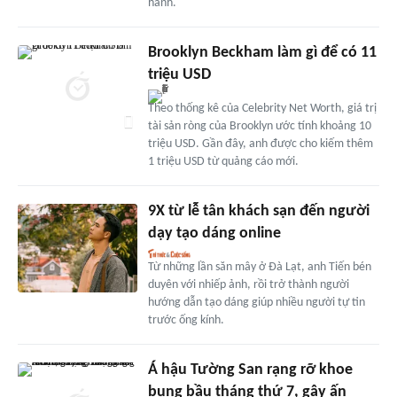
hành.
Brooklyn Beckham làm gì để có 11
triệu USD
Theo thống kê của Celebrity Net Worth, giá trị
tài sản ròng của Brooklyn ước tính khoảng 10
triệu USD. Gần đây, anh được cho kiếm thêm
1 triệu USD từ quảng cáo mới.
9X từ lễ tân khách sạn đến người
dạy tạo dáng online
Từ những lần săn mây ở Đà Lạt, anh Tiến bén
duyên với nhiếp ảnh, rồi trở thành người
hướng dẫn tạo dáng giúp nhiều người tự tin
trước ống kính.
Á hậu Tường San rạng rỡ khoe
bụng bầu tháng thứ 7, gây ấn