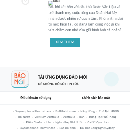
Sau khi kết hôn với cầu thủ Đoàn Văn Hậu và
trở thành mẹ, cuộc sống của Doãn Hải My
nhận được nhiều sự quan tâm. Không ít người
tò mò: hiện tại, cô đang làm công việc gì khi
vừa chăm con nhỏ vừa giữ hình ảnh cá nhân?
XEM THÊM
TẢI ỨNG DỤNG BÁO MỚI
ĐỂ KHÔNG BỎ SÓT TIN TỨC
Điều khoản sử dụng
Chính sách bảo mật
Xaysomphone Phomvihane
Eo Biển Hormuz
Nắng Nóng
Chủ Tịch HĐND
Hai Nước
Việt Nam-Australia
Australia
Iran
Trung Học Phổ Thông
Điểm Chuẩn
Lào
Ngân Hàng Nhà Nước
Đại Sứ Quán Lào
Saysomphone Phomvihane
Bão Dolphin
Đại Học Công Nghệ Sydney