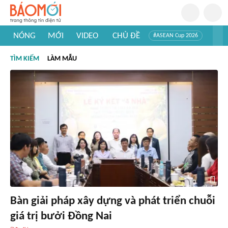
NÓNG
MỚI
VIDEO
CHỦ ĐỀ
#ASEAN Cup 2026
#Tuyển sinh đại học 2026
#Trí tuệ nhân tạo
#Mỹ - Iran
TÌM KIẾM
LÀM MẪU
#Khám phá Việt Nam
#Khám phá thế giới
Bàn giải pháp xây dựng và phát triển chuỗi
giá trị bưởi Đồng Nai