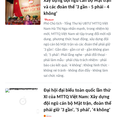
Xây dựng đội ngũ cán bộ Mặt trận
và các đoàn thể '3 gần - 5 phải - 4
không'
Phó Chủ tịch - Tổng Thư ký UBTƯ MTTQ Việt
Nam Hà Thị Nga nhấn mạnh, trong nhiệm kỳ
mới, MTTQ Việt Nam sẽ tập trung đổi mới nội
dung, phương thức hoạt động, xây dựng đội
ngũ cán bộ Mặt trận và các đoàn thể phải giữ
'3 gần': Gần dân - gần cơ sở - gần không gian
số; '5 phải': Phải lắng nghe - phải đối thoại -
phải làm mẫu - phải chịu trách nhiệm - phải
báo cáo kết quả; '4 không': Không hình thức -
không né tránh - không đùn đẩy - không làm
sai chức năng.
Đại hội đại biểu toàn quốc lần thứ
XI của MTTQ Việt Nam: Xây dựng
đội ngũ cán bộ Mặt trận, đoàn thể
phải giữ '3 gần', '5 phải', '4 không'