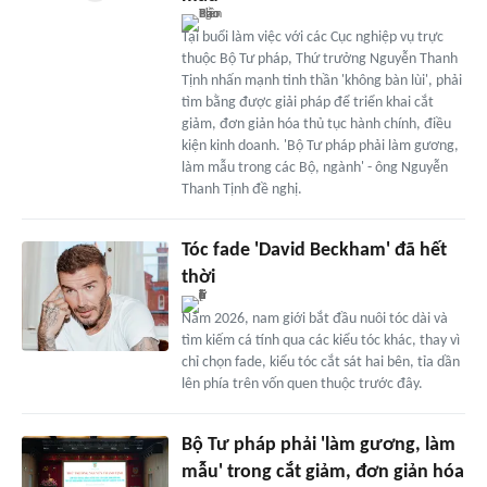
Tại buổi làm việc với các Cục nghiệp vụ trực
thuộc Bộ Tư pháp, Thứ trưởng Nguyễn Thanh
Tịnh nhấn mạnh tinh thần 'không bàn lùi', phải
tìm bằng được giải pháp để triển khai cắt
giảm, đơn giản hóa thủ tục hành chính, điều
kiện kinh doanh. 'Bộ Tư pháp phải làm gương,
làm mẫu trong các Bộ, ngành' - ông Nguyễn
Thanh Tịnh đề nghị.
Tóc fade 'David Beckham' đã hết
thời
Năm 2026, nam giới bắt đầu nuôi tóc dài và
tìm kiếm cá tính qua các kiểu tóc khác, thay vì
chỉ chọn fade, kiểu tóc cắt sát hai bên, tỉa dần
lên phía trên vốn quen thuộc trước đây.
Bộ Tư pháp phải 'làm gương, làm
mẫu' trong cắt giảm, đơn giản hóa