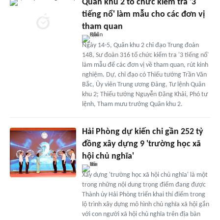
Quân khu 2 tổ chức kiểm tra '3
tiếng nổ' làm mẫu cho các đơn vị
tham quan
Ngày 14-5, Quân khu 2 chỉ đạo Trung đoàn
148, Sư đoàn 316 tổ chức kiểm tra '3 tiếng nổ'
làm mẫu để các đơn vị về tham quan, rút kinh
nghiệm. Dự, chỉ đạo có Thiếu tướng Trần Văn
Bắc, Ủy viên Trung ương Đảng, Tư lệnh Quân
khu 2; Thiếu tướng Nguyễn Đăng Khải, Phó tư
lệnh, Tham mưu trưởng Quân khu 2.
Hải Phòng dự kiến chi gần 252 tỷ
đồng xây dựng 9 'trường học xã
hội chủ nghĩa'
Xây dựng 'trường học xã hội chủ nghĩa' là một
trong những nội dung trọng điểm đang được
Thành ủy Hải Phòng triển khai thí điểm trong
lộ trình xây dựng mô hình chủ nghĩa xã hội gắn
với con người xã hội chủ nghĩa trên địa bàn