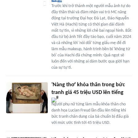
Trước khi trở thành một người mẫu ảnh tự do
đầy thần thái và đảm nhận vai trò MC năng
động tại trường Đại học Đà Lạt, Đào Nguyễn
Việt Hà (Hachi) từng có thời gian dài đánh
mất tự tin, vì những lời chê bai ngoại hình. Bắt
đầu từ bộ ảnh Tết đầy táo bạo, cuối năm 2024
và cả những lời 'nói dối' từng giấu mẹ để đi
làm mẫu makeup, hành trình bền bỉ 'không từ
bỏ' của Hachi đã chứng minh: Quả ngọt sẽ
luôn đến với những ai dám bước qua giới hạn
của sự tự ti.
'Nàng thơ' khỏa thân trong bức
tranh giá 45 triệu USD lên tiếng
Người phụ nữ từng làm mẫu khỏa thân cho
danh họa Lucian Freud lần đầu lên tiếng khi
bức tranh chân dung của bà chuẩn bị đấu giá
với mức ước tính tới 45 triệu USD.