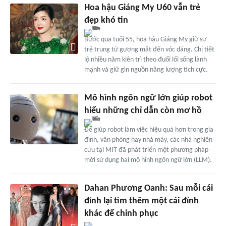
Hoa hậu Giáng My U60 vẫn trẻ
đẹp khó tin
Bước qua tuổi 55, hoa hậu Giáng My giữ sự
trẻ trung từ gương mặt đến vóc dáng. Chị tiết
lộ nhiều năm kiên trì theo đuổi lối sống lành
mạnh và giữ gìn nguồn năng lượng tích cực.
Mô hình ngôn ngữ lớn giúp robot
hiểu những chỉ dẫn còn mơ hồ
Để giúp robot làm việc hiệu quả hơn trong gia
đình, văn phòng hay nhà máy, các nhà nghiên
cứu tại MIT đã phát triển một phương pháp
mới sử dụng hai mô hình ngôn ngữ lớn (LLM).
Dahan Phương Oanh: Sau mỗi cái
đỉnh lại tìm thêm một cái đỉnh
khác để chinh phục