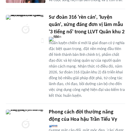
về cuộc sống hiện tại bên chồng và 2 con trai.
Sư đoàn 316 'rèn cán', 'luyện
quân', xứng đáng đơn vị làm mẫu
'3 tiếng nổ' trong LLVT Quân khu 2
Huấn luyện chiến sĩ mới là giai đoạn có ý nghĩa
đặc biệt quan trọng, đặt nền móng đầu tiên
để hình thành bản lĩnh chính trị, phẩm chất
đạo đức và kỹ năng quân sự của người quân
nhân cách mạng. Nhận thức rõ điều đó, năm
2026, Sư đoàn 316 (Quân khu 2) đã triển khai
đồng bộ nhiều giải pháp đột phá, từ công tác
lãnh đạo, chỉ đạo, bồi dưỡng cán bộ cho đến
việc ứng dụng công nghệ hiện đại vào kiểm tra
kết thúc huấn luyện.
Phong cách đời thường năng
động của Hoa hậu Trần Tiểu Vy
Gương mặt cân đối, mặt mộc đẹp, 'cân' được