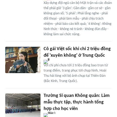
Xây dựng đội ngũ cán bộ Mặt trận và các đoàn
thể phải giữ '3 gần': Gần dân - gần cơ sở - gần
không gian số; '5 phải': Phải lắng nghe - phải
đối thoại - phải làm mẫu - phải chịu trách
nhiệm - phải báo cáo kết quả; '4 không': Không
hình thức - không né tránh - không đùn đẩy -
không làm sai chức năng.
Cô gái Việt sốc khi chi 2 triệu đồng
để 'xuyên không' ở Trung Quốc
Với chi phí chưa tới 2 triệu đồng bao trọn từ
trang điểm, trang phục tới chụp hình, Hoài
Thu hài lòng với bộ ảnh chụp tại Thiên Đàn
(Bắc Kinh, Trung Quốc).
Trường Sĩ quan Không quân: Làm
mẫu thực tập, thực hành tổng
hợp cho học viên