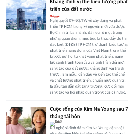
Khẳng định vị thế biểu tượng phát
triển của đất nước
Nghị quyết 09-NQ/TW về xây dựng và phát
triển TP HCM trong kỷ nguyên mới vừa được
Bộ Chính trị ban hành; đã nêu rõ một trong
những quan điểm, mục tiêu là thúc đẩy đô thị
đặc biệt (ĐTĐB) TP HCM trở thành biểu tượng
phát triển năng động của Việt Nam trong thế
kỷ XXI; nơi hội tụ khát vọng phát triển, năng
lực cạnh tranh toàn cầu và tinh thần đổi mới
sáng tạo của đất nước; khẳng định vai trò đi
trước, làm mẫu; dẫn đầu về kiến tạo thể chế
và chất lượng phát triển, chuẩn mực quản trị;
là đầu tàu dẫn dắt tăng trưởng, cực đổi mới
sáng tạo và hội nhập quan trọng của cả nước.
Cuộc sống của Kim Na Young sau 7
tháng tái hôn
Nữ nghệ sĩ đình đám Kim Na Young cập nhật