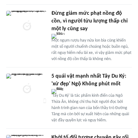
Đừng giảm mức phạt nồng độ
cồn, vì người tửu lượng thấp chỉ
một ly cũng say
Một ngụm rượu hay nửa lon bia cũng khiến
một số người chuếnh choáng hoặc buồn ngủ,
rất nguy hiểm nếu lái xe, vì vậy giảm mức phạt
với nồng độ cồn thấp là không nên.
5 quái vật mạnh nhất Tây Du Ký:
'xử đẹp' Ngộ Không phút mốt
'Tây Du Ký' là tác phẩm kinh điển của Ngô
Thừa Ân, không chỉ thu hút người đọc bởi
hành trình gian nan của bốn thầy trò Đường
Tăng mà còn bởi sự xuất hiện của những quái
vật đầy quyền lực và nguy hiểm.
Khởi tố đối tượng chuyên gây rối