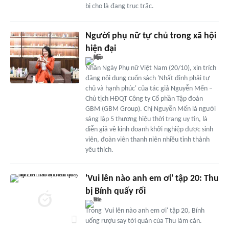
bị cho là đang trục trặc.
Người phụ nữ tự chủ trong xã hội
hiện đại
Nhân Ngày Phụ nữ Việt Nam (20/10), xin trích
đăng nội dung cuốn sách 'Nhất định phải tự
chủ và hạnh phúc' của tác giả Nguyễn Mến –
Chủ tịch HĐQT Công ty Cổ phần Tập đoàn
GBM (GBM Group). Chị Nguyễn Mến là người
sáng lập 5 thương hiệu thời trang uy tín, là
diễn giả về kinh doanh khởi nghiệp được sinh
viên, đoàn viên thanh niên nhiều tỉnh thành
yêu thích.
'Vui lên nào anh em ơi' tập 20: Thu
bị Bính quấy rối
Trong 'Vui lên nào anh em ơi' tập 20, Bính
uống rượu say tới quán của Thu làm càn.