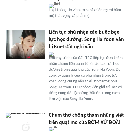
Loạt thông tin về nam ca sĩ khiến người hâm
mộ thất vọng và phẫn nộ.
Liên tục phủ nhận cáo buộc bạo
lực học đường, Song Ha Yoon vẫn
bị Knet đặt nghi vấn
Chương trình của đài JTBC tiếp tục đưa thêm
nhân chứng liên quan tới ồn ào bạo lực học
đường trong quá khứ của Song Ha Yoon. Dù
công ty quản lý của cô phủ nhận trong tức
khắc, công chúng vẫn thiếu tin tưởng phía
Song Ha Yoon. Cựu phóng viên giải trí Hàn có
tiếng cũng tiết lộ những 'bất ổn' trong cách
làm việc của Song Ha Yoon.
Chùm thơ chống tham nhũng viết
trên quạt mo của BỜM XỨ ĐOÀI