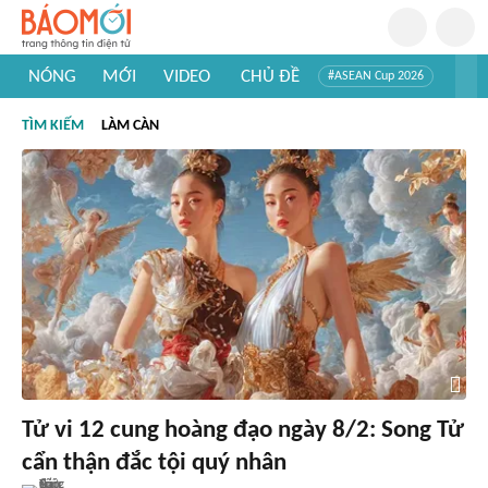
NÓNG
MỚI
VIDEO
CHỦ ĐỀ
#ASEAN Cup 2026
#Trí tuệ nhân tạo
#Mỹ - Iran
#Khám phá Việt Nam
TÌM KIẾM
LÀM CÀN
#Khám phá thế giới
Tử vi 12 cung hoàng đạo ngày 8/2: Song Tử
cẩn thận đắc tội quý nhân