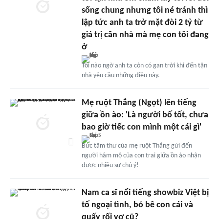
sống chung nhưng tôi né tránh thì
lập tức anh ta trở mặt đòi 2 tỷ từ
giá trị căn nhà mà mẹ con tôi đang
ở
Tôi nào ngờ anh ta còn có gan trời khi đến tận
nhà yêu cầu những điều này.
Mẹ ruột Thắng (Ngọt) lên tiếng
giữa ồn ào: 'Là người bố tốt, chưa
bao giờ tiếc con mình một cái gì'
Bức tâm thư của mẹ ruột Thắng gửi đến
người hâm mộ của con trai giữa ồn ào nhận
được nhiều sự chú ý!
Nam ca sĩ nổi tiếng showbiz Việt bị
tố ngoại tình, bỏ bê con cái và
quấy rối vợ cũ?