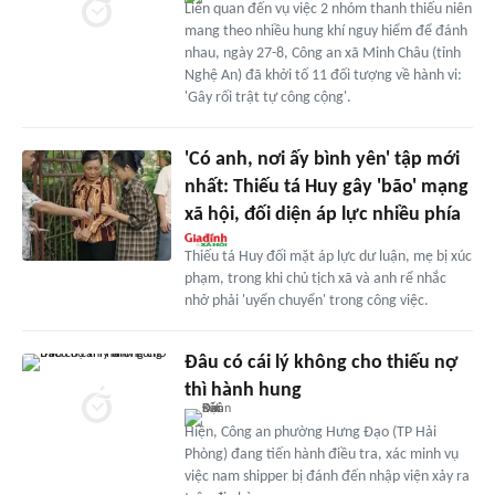
Liên quan đến vụ việc 2 nhóm thanh thiếu niên
mang theo nhiều hung khí nguy hiểm để đánh
nhau, ngày 27-8, Công an xã Minh Châu (tỉnh
Nghệ An) đã khởi tố 11 đối tượng về hành vi:
'Gây rối trật tự công cộng'.
'Có anh, nơi ấy bình yên' tập mới
nhất: Thiếu tá Huy gây 'bão' mạng
xã hội, đối diện áp lực nhiều phía
Thiếu tá Huy đối mặt áp lực dư luận, mẹ bị xúc
phạm, trong khi chủ tịch xã và anh rể nhắc
nhở phải 'uyển chuyển' trong công việc.
Đâu có cái lý không cho thiếu nợ
thì hành hung
Hiện, Công an phường Hưng Đạo (TP Hải
Phòng) đang tiến hành điều tra, xác minh vụ
việc nam shipper bị đánh đến nhập viện xảy ra