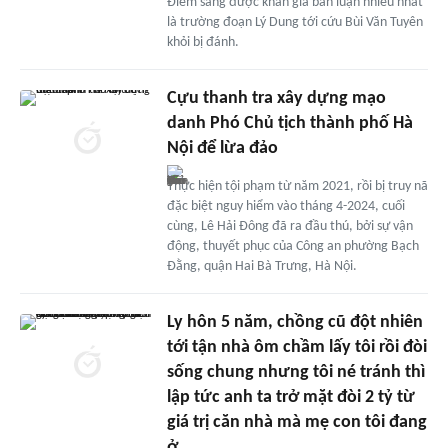
Điểm sáng được khán giả bàn luận nhiều nhất
là trường đoạn Lý Dung tới cứu Bùi Văn Tuyên
khỏi bị đánh.
Cựu thanh tra xây dựng mạo
danh Phó Chủ tịch thành phố Hà
Nội để lừa đảo
Thực hiện tội phạm từ năm 2021, rồi bị truy nã
đặc biệt nguy hiểm vào tháng 4-2024, cuối
cùng, Lê Hải Đông đã ra đầu thú, bởi sự vận
động, thuyết phục của Công an phường Bạch
Đằng, quận Hai Bà Trưng, Hà Nội.
Ly hôn 5 năm, chồng cũ đột nhiên
tới tận nhà ôm chầm lấy tôi rồi đòi
sống chung nhưng tôi né tránh thì
lập tức anh ta trở mặt đòi 2 tỷ từ
giá trị căn nhà mà mẹ con tôi đang
ở