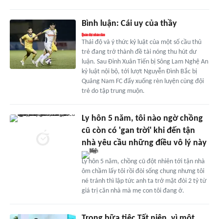
Bình luận: Cái uy của thầy
Thái độ và ý thức kỷ luật của một số cầu thủ
trẻ đang trở thành đề tài nóng thu hút dư
luận. Sau Đinh Xuân Tiến bị Sông Lam Nghệ An
kỷ luật nội bộ, tới lượt Nguyễn Đình Bắc bị
Quảng Nam FC đẩy xuống rèn luyện cùng đội
trẻ do tập trung muộn.
Ly hôn 5 năm, tôi nào ngờ chồng
cũ còn có 'gan trời' khi đến tận
nhà yêu cầu những điều vô lý này
Ly hôn 5 năm, chồng cũ đột nhiên tới tận nhà
ôm chầm lấy tôi rồi đòi sống chung nhưng tôi
né tránh thì lập tức anh ta trở mặt đòi 2 tỷ từ
giá trị căn nhà mà mẹ con tôi đang ở.
Trong bữa tiệc Tất niên, vì một