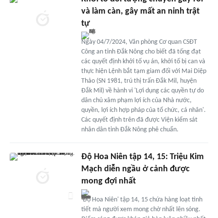
và làm càn, gây mất an ninh trật
tự
Ngày 04/7/2024, Văn phòng Cơ quan CSĐT
Công an tỉnh Đắk Nông cho biết đã tống đạt
các quyết định khởi tố vụ án, khởi tố bị can và
thực hiện Lệnh bắt tạm giam đối với Mai Diệp
Thảo (SN 1981, trú thị trấn Đắk Mil, huyện
Đắk Mil) về hành vi 'Lợi dụng các quyền tự do
dân chủ xâm phạm lợi ích của Nhà nước,
quyền, lợi ích hợp pháp của tổ chức, cá nhân'.
Các quyết định trên đã được Viện kiểm sát
nhân dân tỉnh Đắk Nông phê chuẩn.
Độ Hoa Niên tập 14, 15: Triệu Kim
Mạch diễn ngầu ở cảnh được
mong đợi nhất
'Độ Hoa Niên' tập 14, 15 chứa hàng loạt tình
tiết mà người xem mong chờ nhất lên sóng.