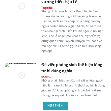
vương triều Hậu Lê
Khẳng định công lao của Đức Thái tổ Cao
Hoàng đế Lê Lợi - người khai sáng triều đại
Hậu Lê, sách sử đã chép: Vua hăng hái dấy
nghĩa binh đánh dẹp giặc Minh, 10 năm mà
thiên hạ đại định. Đến khi lên ngôi, định luật
lệnh, chế lễ nhạc, mở khoa thi, đặt cấm vệ,
dựng quan chức, lập phủ huyện, thu sách vở,
mở học hiệu. Có thể gọi là có mưu lớn sáng
nghiệp!
Để việc phóng sinh thể hiện lòng
từ bi đúng nghĩa
Không phải nhiều người, mà rất nhiều người,
hiểu lầm rằng từ bi là tình thương, hành động
giúp người khác, phóng sinh các loài vật mà
không hề suy xét, không cần sự hiểu biết.
XEM THÊM