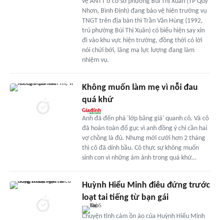
vệ ANTT ở cơ sở phường Bùi Thị Xuân (TP Quy
Nhơn, Bình Định) đang bảo vệ hiện trường vụ
TNGT trên địa bàn thì Trần Văn Hùng (1992,
trú phường Bùi Thị Xuân) có biểu hiện say xỉn
đi vào khu vực hiện trường, đồng thời có lời
nói chửi bới, lăng mạ lực lượng đang làm
nhiệm vụ.
Không muốn làm mẹ vì nỗi đau
quá khứ
Anh đã đến phá 'lớp băng giá' quanh cô. Và cô
đã hoàn toàn đổ gục vì anh đồng ý chỉ cần hai
vợ chồng là đủ. Nhưng mới cưới hơn 2 tháng
thì cô đã dính bầu. Cô thực sự không muốn
sinh con vì những ám ảnh trong quá khứ…
Huỳnh Hiểu Minh điêu đứng trước
loạt tai tiếng từ bạn gái
Chuyện tình cảm ồn ào của Huỳnh Hiểu Minh