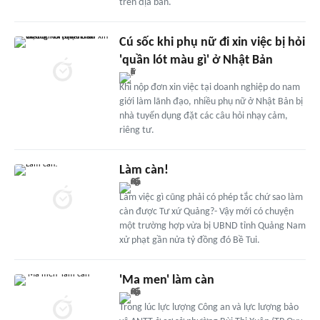
trên địa bàn.
Cú sốc khi phụ nữ đi xin việc bị hỏi
'quần lót màu gì' ở Nhật Bản
Khi nộp đơn xin việc tại doanh nghiệp do nam
giới làm lãnh đạo, nhiều phụ nữ ở Nhật Bản bị
nhà tuyển dụng đặt các câu hỏi nhạy cảm,
riêng tư.
Làm càn!
Làm việc gì cũng phải có phép tắc chứ sao làm
càn được Tư xứ Quảng?- Vậy mới có chuyện
một trường hợp vừa bị UBND tỉnh Quảng Nam
xử phạt gần nửa tỷ đồng đó Bề Tui.
'Ma men' làm càn
Trong lúc lực lượng Công an và lực lượng bảo