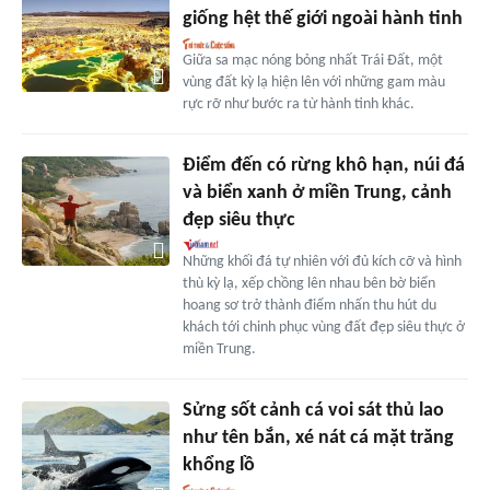
giống hệt thế giới ngoài hành tinh
Giữa sa mạc nóng bỏng nhất Trái Đất, một
vùng đất kỳ lạ hiện lên với những gam màu
rực rỡ như bước ra từ hành tinh khác.
Điểm đến có rừng khô hạn, núi đá
và biển xanh ở miền Trung, cảnh
đẹp siêu thực
Những khối đá tự nhiên với đủ kích cỡ và hình
thù kỳ lạ, xếp chồng lên nhau bên bờ biển
hoang sơ trở thành điểm nhấn thu hút du
khách tới chinh phục vùng đất đẹp siêu thực ở
miền Trung.
Sửng sốt cảnh cá voi sát thủ lao
như tên bắn, xé nát cá mặt trăng
khổng lồ