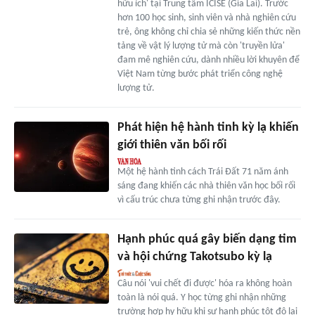
hữu ích' tại Trung tâm ICISE (Gia Lai). Trước
hơn 100 học sinh, sinh viên và nhà nghiên cứu
trẻ, ông không chỉ chia sẻ những kiến thức nền
tảng về vật lý lượng tử mà còn 'truyền lửa'
đam mê nghiên cứu, dành nhiều lời khuyên để
Việt Nam từng bước phát triển công nghệ
lượng tử.
Phát hiện hệ hành tinh kỳ lạ khiến
giới thiên văn bối rối
Một hệ hành tinh cách Trái Đất 71 năm ánh
sáng đang khiến các nhà thiên văn học bối rối
vì cấu trúc chưa từng ghi nhận trước đây.
Hạnh phúc quá gây biến dạng tim
và hội chứng Takotsubo kỳ lạ
Câu nói 'vui chết đi được' hóa ra không hoàn
toàn là nói quá. Y học từng ghi nhận những
trường hợp hy hữu khi sự hạnh phúc tột độ lại