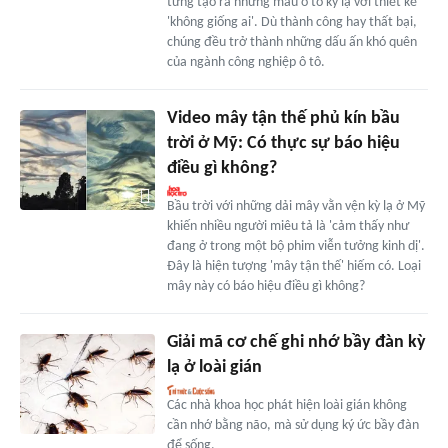
từng tạo ra những mẫu ô tô kỳ lạ với thiết kế
'không giống ai'. Dù thành công hay thất bại,
chúng đều trở thành những dấu ấn khó quên
của ngành công nghiệp ô tô.
Video mây tận thế phủ kín bầu
trời ở Mỹ: Có thực sự báo hiệu
điều gì không?
Bầu trời với những dải mây vằn vện kỳ lạ ở Mỹ
khiến nhiều người miêu tả là 'cảm thấy như
đang ở trong một bộ phim viễn tưởng kinh dị'.
Đây là hiện tượng 'mây tận thế' hiếm có. Loại
mây này có báo hiệu điều gì không?
Giải mã cơ chế ghi nhớ bầy đàn kỳ
lạ ở loài gián
Các nhà khoa học phát hiện loài gián không
cần nhớ bằng não, mà sử dụng ký ức bầy đàn
để sống.