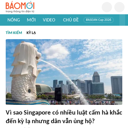
NÓNG
MỚI
VIDEO
CHỦ ĐỀ
#ASEAN Cup 2026
#Trí tuệ nhân tạo
#Mỹ - Iran
#Khám phá Việt Nam
TÌM KIẾM
KỲ LẠ
#Khám phá thế giới
Vì sao Singapore có nhiều luật cấm hà khắc
đến kỳ lạ nhưng dân vẫn ủng hộ?