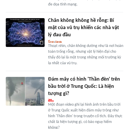
đe dọa tính mạng.
Chân không không hề rỗng: Bí
mật của vũ trụ khiến các nhà vật
lý đau đầu
Thoạt nhìn, chân không dường như là nơi hoàn
toàn trống rỗng, nhưng vật lý hiện đại cho
thấy đó lại là một trong những môi trường kỳ
lạ nhất của vũ trụ.
Đám mây có hình 'Thần đèn' trên
bầu trời ở Trung Quốc: Là hiện
tượng gì?
Một đoạn video ghi lại hình ảnh trên bầu trời
ở Trung Quốc xuất hiện đám mây trông như
hình 'Thần đèn' trong truyện cổ tích. Đây thực
chất là hiện tượng gì, có báo nguy hiểm
không?