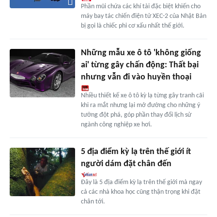
Phần mũi chứa các khí tài đặc biệt khiến cho
máy bay tác chiến điện tử XEC-2 của Nhật Bản
bị gọi là chiếc phi cơ xấu nhất thế giới.
Những mẫu xe ô tô 'không giống
ai' từng gây chấn động: Thất bại
nhưng vẫn đi vào huyền thoại
Nhiều thiết kế xe ô tô kỳ lạ từng gây tranh cãi
khi ra mắt nhưng lại mở đường cho những ý
tưởng đột phá, góp phần thay đổi lịch sử
ngành công nghiệp xe hơi.
5 địa điểm kỳ lạ trên thế giới ít
người dám đặt chân đến
Đây là 5 địa điểm kỳ lạ trên thế giới mà ngay
cả các nhà khoa học cũng thận trọng khi đặt
chân tới.