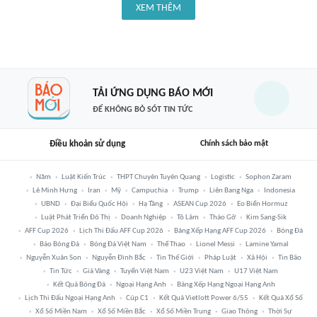
XEM THÊM
TẢI ỨNG DỤNG BÁO MỚI
ĐỂ KHÔNG BỎ SÓT TIN TỨC
Điều khoản sử dụng
Chính sách bảo mật
Năm
Luật Kiến Trúc
THPT Chuyên Tuyên Quang
Logistic
Sophon Zaram
Lê Minh Hưng
Iran
Mỹ
Campuchia
Trump
Liên Bang Nga
Indonesia
UBND
Đại Biểu Quốc Hội
Hạ Tầng
ASEAN Cup 2026
Eo Biển Hormuz
Luật Phát Triển Đô Thị
Doanh Nghiệp
Tô Lâm
Tháo Gỡ
Kim Sang-Sik
AFF Cup 2026
Lịch Thi Đấu AFF Cup 2026
Bảng Xếp Hạng AFF Cup 2026
Bóng Đá
Báo Bóng Đá
Bóng Đá Việt Nam
Thể Thao
Lionel Messi
Lamine Yamal
Nguyễn Xuân Son
Nguyễn Đình Bắc
Tin Thế Giới
Pháp Luật
Xã Hội
Tin Bão
Tin Tức
Giá Vàng
Tuyển Việt Nam
U23 Việt Nam
U17 Việt Nam
Kết Quả Bóng Đá
Ngoại Hạng Anh
Bảng Xếp Hạng Ngoại Hạng Anh
Lịch Thi Đấu Ngoại Hạng Anh
Cúp C1
Kết Quả Vietlott Power 6/55
Kết Quả Xổ Số
Xổ Số Miền Nam
Xổ Số Miền Bắc
Xổ Số Miền Trung
Giao Thông
Thời Sự