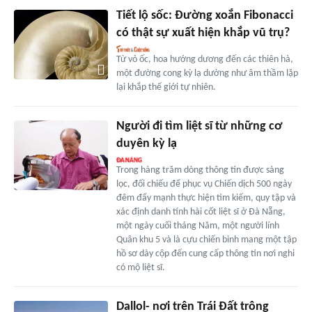
Tiết lộ sốc: Đường xoắn Fibonacci
có thật sự xuất hiện khắp vũ trụ?
Từ vỏ ốc, hoa hướng dương đến các thiên hà,
một đường cong kỳ lạ dường như âm thầm lặp
lại khắp thế giới tự nhiên.
Người đi tìm liệt sĩ từ những cơ
duyên kỳ lạ
Trong hàng trăm dòng thông tin được sàng
lọc, đối chiếu để phục vụ Chiến dịch 500 ngày
đêm đẩy mạnh thực hiện tìm kiếm, quy tập và
xác định danh tính hài cốt liệt sĩ ở Đà Nẵng,
một ngày cuối tháng Năm, một người lính
Quân khu 5 và là cựu chiến binh mang một tập
hồ sơ dày cộp đến cung cấp thông tin nơi nghi
có mộ liệt sĩ.
Dallol- nơi trên Trái Đất trông