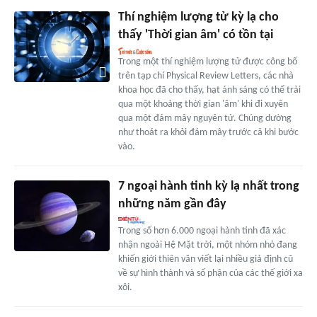
Thí nghiệm lượng tử kỳ lạ cho
thấy 'Thời gian âm' có tồn tại
Trong một thí nghiệm lượng tử được công bố
trên tạp chí Physical Review Letters, các nhà
khoa học đã cho thấy, hạt ánh sáng có thể trải
qua một khoảng thời gian 'âm' khi đi xuyên
qua một đám mây nguyên tử. Chúng dường
như thoát ra khỏi đám mây trước cả khi bước
vào.
7 ngoại hành tinh kỳ lạ nhất trong
những năm gần đây
Trong số hơn 6.000 ngoại hành tinh đã xác
nhận ngoài Hệ Mặt trời, một nhóm nhỏ đang
khiến giới thiên văn viết lại nhiều giả định cũ
về sự hình thành và số phận của các thế giới xa
xôi.