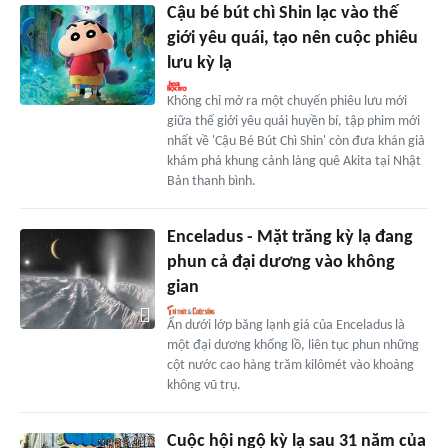
Cậu bé bút chì Shin lạc vào thế
giới yêu quái, tạo nên cuộc phiêu
lưu kỳ lạ
Không chỉ mở ra một chuyến phiêu lưu mới
giữa thế giới yêu quái huyền bí, tập phim mới
nhất về 'Cậu Bé Bút Chì Shin' còn đưa khán giả
khám phá khung cảnh làng quê Akita tại Nhật
Bản thanh bình.
Enceladus - Mặt trăng kỳ lạ đang
phun cả đại dương vào không
gian
Ẩn dưới lớp băng lạnh giá của Enceladus là
một đại dương khổng lồ, liên tục phun những
cột nước cao hàng trăm kilômét vào khoảng
không vũ trụ.
Cuộc hội ngộ kỳ lạ sau 31 năm của