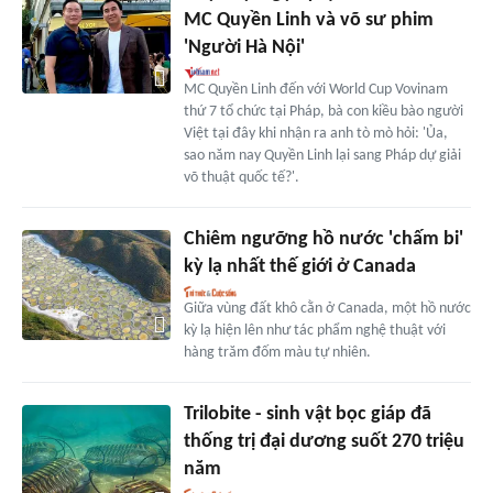
MC Quyền Linh và võ sư phim
'Người Hà Nội'
MC Quyền Linh đến với World Cup Vovinam
thứ 7 tổ chức tại Pháp, bà con kiều bào người
Việt tại đây khi nhận ra anh tò mò hỏi: 'Ủa,
sao năm nay Quyền Linh lại sang Pháp dự giải
võ thuật quốc tế?'.
Chiêm ngưỡng hồ nước 'chấm bi'
kỳ lạ nhất thế giới ở Canada
Giữa vùng đất khô cằn ở Canada, một hồ nước
kỳ lạ hiện lên như tác phẩm nghệ thuật với
hàng trăm đốm màu tự nhiên.
Trilobite - sinh vật bọc giáp đã
thống trị đại dương suốt 270 triệu
năm