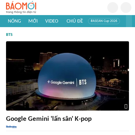
NÓNG
MỚI
VIDEO
CHỦ ĐỀ
#ASEAN Cup 2026
#Tuyển sinh đại học 2026
#Trí tuệ nhân tạo
#Mỹ - Iran
BTS
#Khám phá Việt Nam
#Khám phá thế giới
Google Gemini 'lấn sân' K-pop