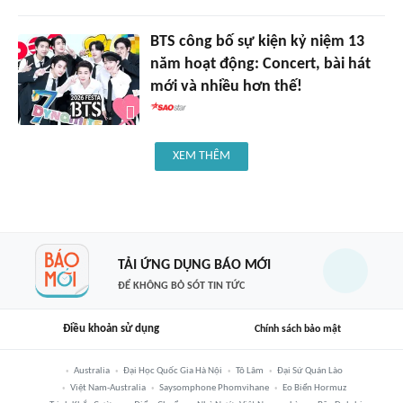
BTS công bố sự kiện kỷ niệm 13
năm hoạt động: Concert, bài hát
mới và nhiều hơn thế!
XEM THÊM
TẢI ỨNG DỤNG BÁO MỚI
ĐỂ KHÔNG BỎ SÓT TIN TỨC
Điều khoản sử dụng
Chính sách bảo mật
Australia
Đại Học Quốc Gia Hà Nội
Tô Lâm
Đại Sứ Quán Lào
Việt Nam-Australia
Saysomphone Phomvihane
Eo Biển Hormuz