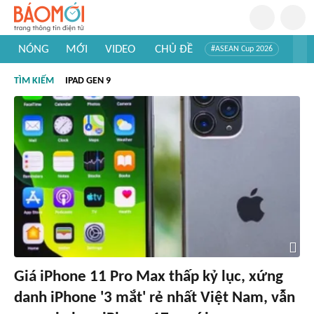
NÓNG
MỚI
VIDEO
CHỦ ĐỀ
#ASEAN Cup 2026
#Trí tuệ nhân tạo
#Mỹ - Iran
#Khám phá Việt Nam
TÌM KIẾM
IPAD GEN 9
#Khám phá thế giới
Giá iPhone 11 Pro Max thấp kỷ lục, xứng
danh iPhone '3 mắt' rẻ nhất Việt Nam, vẫn