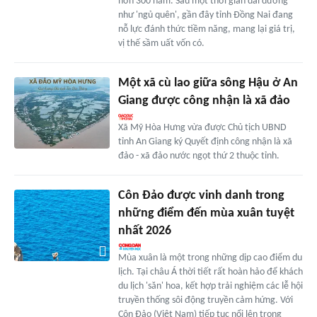
hơn 300 năm. Sau một thời gian dài dường
như 'ngủ quên', gần đây tỉnh Đồng Nai đang
nỗ lực đánh thức tiềm năng, mang lại giá trị,
vị thế sầm uất vốn có.
Một xã cù lao giữa sông Hậu ở An
Giang được công nhận là xã đảo
Xã Mỹ Hòa Hưng vừa được Chủ tịch UBND
tỉnh An Giang ký Quyết định công nhận là xã
đảo - xã đảo nước ngọt thứ 2 thuộc tỉnh.
Côn Đảo được vinh danh trong
những điểm đến mùa xuân tuyệt
nhất 2026
Mùa xuân là một trong những dịp cao điểm du
lịch. Tại châu Á thời tiết rất hoàn hảo để khách
du lịch 'săn' hoa, kết hợp trải nghiệm các lễ hội
truyền thống sôi động truyền cảm hứng. Với
Côn Đảo (Việt Nam) tiếp tục nổi lên trong