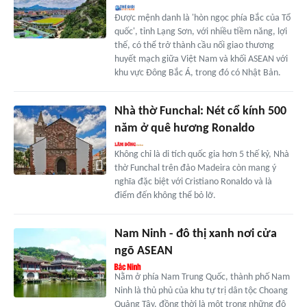
Được mệnh danh là 'hòn ngọc phía Bắc của Tổ
quốc', tỉnh Lạng Sơn, với nhiều tiềm năng, lợi
thế, có thể trở thành cầu nối giao thương
huyết mạch giữa Việt Nam và khối ASEAN với
khu vực Đông Bắc Á, trong đó có Nhật Bản.
Nhà thờ Funchal: Nét cổ kính 500
năm ở quê hương Ronaldo
Không chỉ là di tích quốc gia hơn 5 thế kỷ, Nhà
thờ Funchal trên đảo Madeira còn mang ý
nghĩa đặc biệt với Cristiano Ronaldo và là
điểm đến không thể bỏ lỡ.
Nam Ninh - đô thị xanh nơi cửa
ngõ ASEAN
Nằm ở phía Nam Trung Quốc, thành phố Nam
Ninh là thủ phủ của khu tự trị dân tộc Choang
Quảng Tây, đồng thời là một trong những đô