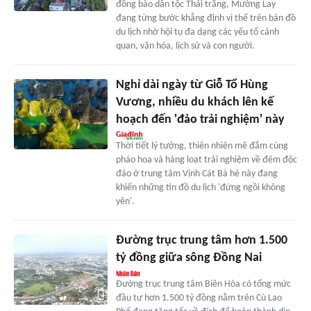
đồng bào dân tộc Thái trắng, Mường Lay
đang từng bước khẳng định vị thế trên bản đồ
du lịch nhờ hội tụ đa dạng các yếu tố cảnh
quan, văn hóa, lịch sử và con người.
Nghỉ dài ngày từ Giỗ Tổ Hùng
Vương, nhiều du khách lên kế
hoạch đến 'đảo trải nghiệm' này
Thời tiết lý tưởng, thiên nhiên mê đắm cùng
pháo hoa và hàng loạt trải nghiệm về đêm độc
đáo ở trung tâm Vịnh Cát Bà hè này đang
khiến những tín đồ du lịch 'đứng ngồi không
yên'.
Đường trục trung tâm hơn 1.500
tỷ đồng giữa sông Đồng Nai
Đường trục trung tâm Biên Hòa có tổng mức
đầu tư hơn 1.500 tỷ đồng nằm trên Cù Lao