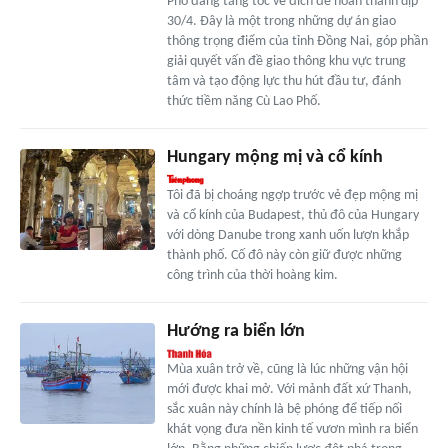
Phố đang tăng tốc về đích để hoàn thành dịp
30/4. Đây là một trong những dự án giao
thông trọng điểm của tỉnh Đồng Nai, góp phần
giải quyết vấn đề giao thông khu vực trung
tâm và tạo động lực thu hút đầu tư, đánh
thức tiềm năng Cù Lao Phố.
Hungary mộng mị và cổ kính
Tôi đã bị choáng ngợp trước vẻ đẹp mộng mị
và cổ kính của Budapest, thủ đô của Hungary
với dòng Danube trong xanh uốn lượn khắp
thành phố. Cố đô này còn giữ được những
công trình của thời hoàng kim.
Hướng ra biển lớn
Mùa xuân trở về, cũng là lúc những vận hội
mới được khai mở. Với mảnh đất xứ Thanh,
sắc xuân này chính là bệ phóng để tiếp nối
khát vọng đưa nền kinh tế vươn mình ra biển