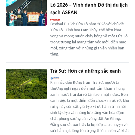
Lò 2026 – Vinh danh Đô thị du lịch
sạch ASEAN
Festival Du lịch Cửa Lò năm 2026 với chủ đề
'Cửa Lò - Tinh hoa Lam Thủy' thể hiện khát
vọng và mong muốn cháy bỏng về một Cửa Lò
trong tương lai mang tầm vóc mới, diện mạo
mới, xứng tầm với những gì thiên nhiên ban
tặng.
Trà Sư: Hơn cả những sắc xanh
Khi nhắc đến Rừng tràm Trà Sư, người ta
thường nghĩ ngay đến một tấm thảm nhung
xanh mướt trải dài vô tận trên mặt nước. Bên
cạnh việc là một điểm đến check-in rực rỡ, khu
rừng này còn cất giữ tệp ký ức hành trình hồi
sinh kỳ diệu và những lớp tầng văn hóa đậm
chất phong sương của vùng đất An Giang.
Đằng sau sắc xanh ấy là lớp lớp câu chuyện về
sự nhẫn nại, lòng tôn trọng thiên nhiên và khát