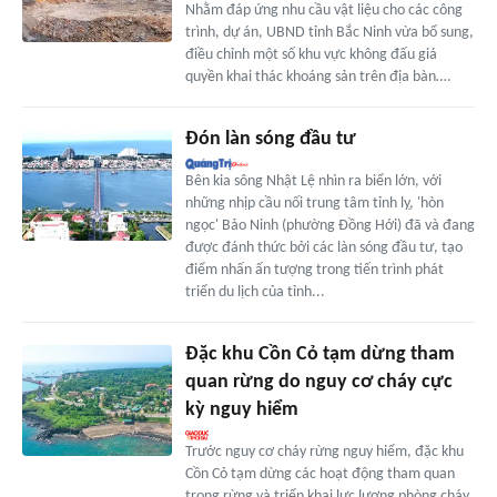
Nhằm đáp ứng nhu cầu vật liệu cho các công
trình, dự án, UBND tỉnh Bắc Ninh vừa bổ sung,
điều chỉnh một số khu vực không đấu giá
quyền khai thác khoáng sản trên địa bàn….
Đón làn sóng đầu tư
Bên kia sông Nhật Lệ nhìn ra biển lớn, với
những nhịp cầu nối trung tâm tỉnh lỵ, 'hòn
ngọc' Bảo Ninh (phường Đồng Hới) đã và đang
được đánh thức bởi các làn sóng đầu tư, tạo
điểm nhấn ấn tượng trong tiến trình phát
triển du lịch của tỉnh...
Đặc khu Cồn Cỏ tạm dừng tham
quan rừng do nguy cơ cháy cực
kỳ nguy hiểm
Trước nguy cơ cháy rừng nguy hiểm, đặc khu
Cồn Cỏ tạm dừng các hoạt động tham quan
trong rừng và triển khai lực lượng phòng cháy.