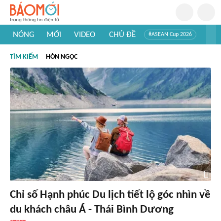
NÓNG
MỚI
VIDEO
CHỦ ĐỀ
#ASEAN Cup 2026
#Tuyển sinh đại học 2026
#Trí tuệ nhân tạo
#Mỹ - Iran
TÌM KIẾM
HÒN NGỌC
#Khám phá Việt Nam
#Khám phá thế giới
Chỉ số Hạnh phúc Du lịch tiết lộ góc nhìn về
du khách châu Á - Thái Bình Dương