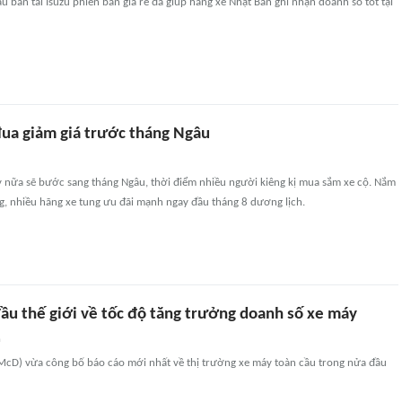
u bán tải Isuzu phiên bản giá rẻ đã giúp hãng xe Nhật Bản ghi nhận doanh số tốt tại
đua giảm giá trước tháng Ngâu
 nữa sẽ bước sang tháng Ngâu, thời điểm nhiều người kiêng kị mua sắm xe cộ. Nắm
ng, nhiều hãng xe tung ưu đãi mạnh ngay đầu tháng 8 dương lịch.
đầu thế giới về tốc độ tăng trưởng doanh số xe máy
n
McD) vừa công bố báo cáo mới nhất về thị trường xe máy toàn cầu trong nửa đầu