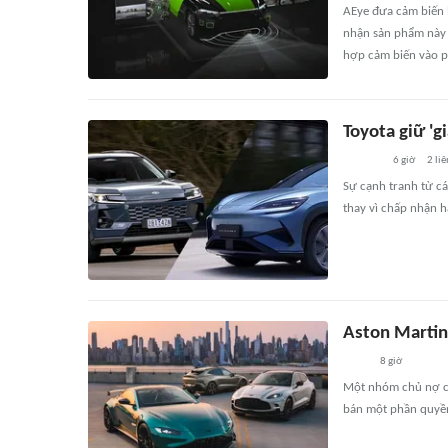
AEye đưa cảm biến l
nhận sản phẩm này t
hợp cảm biến vào p
Toyota giữ 'g
6 giờ
2
liê
Sự cạnh tranh từ cá
thay vì chấp nhận h
Aston Martin 
8 giờ
Một nhóm chủ nợ củ
bán một phần quyền