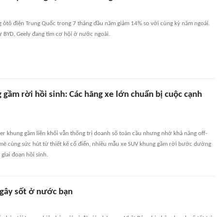
g ôtô điện Trung Quốc trong 7 tháng đầu năm giảm 14% so với cùng kỳ năm ngoái.
ư BYD, Geely đang tìm cơ hội ở nước ngoài.
gầm rời hồi sinh: Các hãng xe lớn chuẩn bị cuộc cạnh
er khung gầm liền khối vẫn thống trị doanh số toàn cầu nhưng nhờ khả năng off-
 mẽ cùng sức hút từ thiết kế cổ điển, nhiều mẫu xe SUV khung gầm rời bước dường
iai đoạn hồi sinh.
 gây sốt ở nước bạn