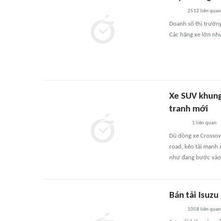
2512
liên quan
Doanh số thị trườn
Các hãng xe lớn nh
Xe SUV khung 
tranh mới
1
liên quan
Dù dòng xe Crossov
road, kéo tải mạnh
như đang bước vào g
Bán tải Isuzu
1058
liên quan