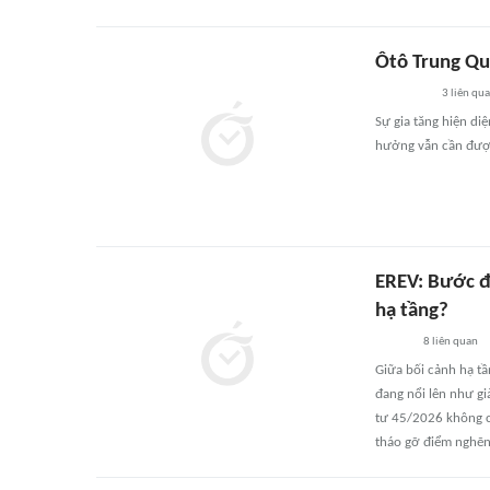
Ôtô Trung Quố
3
liên qu
Sự gia tăng hiện d
hưởng vẫn cần được
EREV: Bước đệ
hạ tầng?
8
liên quan
Giữa bối cảnh hạ tầ
đang nổi lên như g
tư 45/2026 không ch
tháo gỡ điểm nghẽn 