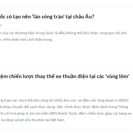
c có tạo nên 'làn sóng tràn' tại châu Âu?
an
iện của các thương hiệu Trung Quốc là điều không thể phủ nhận, song quy mô ảnh
 nhìn nhận một cách thận trọng.
m chiến lược thay thế xe thuần điện tại các 'vùng lõm'
ng trạm sạc chưa thể phủ rộng tới nhiều khu vực, xe điện mở rộng phạm vi (EREV)
iải pháp chuyển đổi xanh thực dụng. Việc chính thức được định danh trong Thông
ỉ cởi trói pháp lý mà còn biến EREV thành 'bước đệm' chiến lược giúp các hãng xe
hạ tầng và bứt phá thị phần tại Việt Nam.