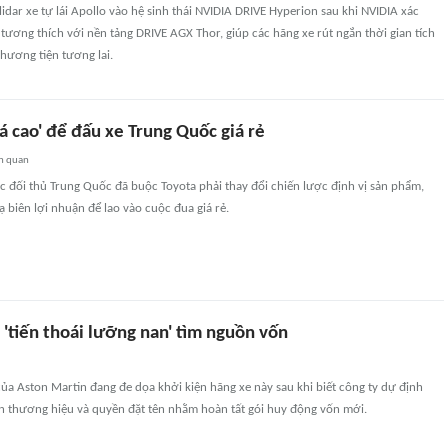
idar xe tự lái Apollo vào hệ sinh thái NVIDIA DRIVE Hyperion sau khi NVIDIA xác
ương thích với nền tảng DRIVE AGX Thor, giúp các hãng xe rút ngắn thời gian tích
hương tiện tương lai.
iá cao' để đấu xe Trung Quốc giá rẻ
n quan
c đối thủ Trung Quốc đã buộc Toyota phải thay đổi chiến lược định vị sản phẩm,
ạ biên lợi nhuận để lao vào cuộc đua giá rẻ.
'tiến thoái lưỡng nan' tìm nguồn vốn
a Aston Martin đang đe dọa khởi kiện hãng xe này sau khi biết công ty dự định
 thương hiệu và quyền đặt tên nhằm hoàn tất gói huy động vốn mới.