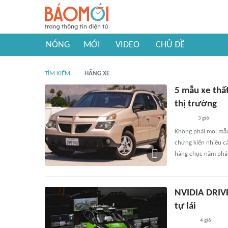
NÓNG
MỚI
VIDEO
CHỦ ĐỀ
TÌM KIẾM
HÃNG XE
5 mẫu xe thất
thị trường
3 giờ
Không phải mọi mẫu 
chứng kiến nhiều cá
hàng chục năm phát
NVIDIA DRIVE
tự lái
4 giờ