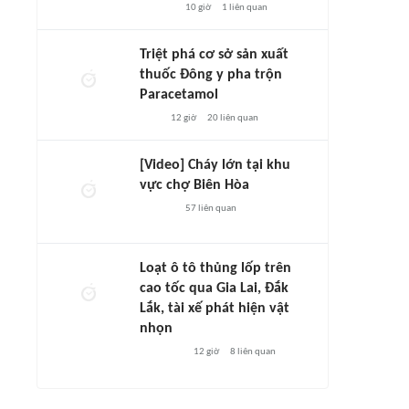
10 giờ
1
liên quan
Triệt phá cơ sở sản xuất
thuốc Đông y pha trộn
Paracetamol
12 giờ
20
liên quan
[Video] Cháy lớn tại khu
vực chợ Biên Hòa
57
liên quan
Loạt ô tô thủng lốp trên
cao tốc qua Gia Lai, Đắk
Lắk, tài xế phát hiện vật
nhọn
12 giờ
8
liên quan