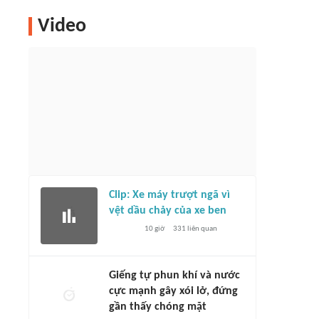
Video
Clip: Xe máy trượt ngã vì
vệt dầu chảy của xe ben
10 giờ
331
liên quan
Giếng tự phun khí và nước
cực mạnh gây xói lở, đứng
gần thấy chóng mặt