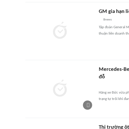
GM gia hạn l
Bnews
Tập đoàn General M
thuận liên doanh t
Mercedes-Ben
đỗ
Hãng xe Đức vừa phả
trạng tự trôi khi đ
Thị trường ô