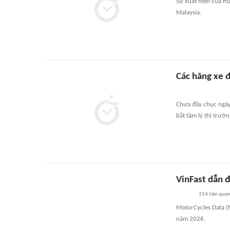
Sự xuất hiện của mẫ
Malaysia.
Các hãng xe 
Chưa đầy chục ngày
bắt tâm lý thị trườ
VinFast dẫn 
314
liên qua
MotorCycles Data (
năm 2026.