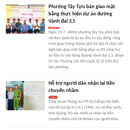
Phường Tây Tựu bàn giao mặt
bằng thực hiện dự án đường
Vành đai 3,5
Ngày 25-7, UBND phường Tây Tựu phối hợp
với Ban Quản lý dự án đầu tư xây dựng công
trình giao thông thành phố Hà Nội tổ chức hội
nghị bàn giao mặt bằng phục vụ thi công Dự
án đầu tư xây dựng đường Vành đai 3,5, đoạn
từ cầu Thượng Cát đến Quốc lộ 32 trên địa
bàn phường.
Hỗ trợ người dân nhận lại tiền
chuyển nhầm
Công an xã Thăng An (TP Đà Nẵng) cho biết,
vừa hỗ trợ bà N.T.H.T (1966, trú xã Khe Sanh,
tỉnh Quảng Trị) xác minh và nhận lại tiền
chuyển nhầm vào tài khoản của người khác.