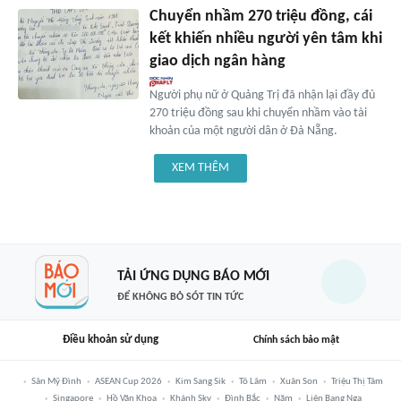
Chuyển nhầm 270 triệu đồng, cái
kết khiến nhiều người yên tâm khi
giao dịch ngân hàng
Người phụ nữ ở Quảng Trị đã nhận lại đầy đủ
270 triệu đồng sau khi chuyển nhầm vào tài
khoản của một người dân ở Đà Nẵng.
XEM THÊM
TẢI ỨNG DỤNG BÁO MỚI
ĐỂ KHÔNG BỎ SÓT TIN TỨC
Điều khoản sử dụng
Chính sách bảo mật
Sân Mỹ Đình
ASEAN Cup 2026
Kim Sang Sik
Tô Lâm
Xuân Son
Triệu Thị Tâm
Singapore
Hồ Văn Khoa
Khánh Sky
Đình Bắc
Năm
Liên Bang Nga