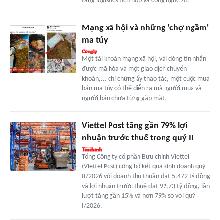
tầng logistics tích hợp và công nghệ AI.
Mạng xã hội và những 'chợ ngầm'
ma túy
Một tài khoản mạng xã hội, vài dòng tin nhắn
được mã hóa và một giao dịch chuyển
khoản,... chỉ chừng ấy thao tác, một cuộc mua
bán ma túy có thể diễn ra mà người mua và
người bán chưa từng gặp mặt.
Viettel Post tăng gần 79% lợi
nhuận trước thuế trong quý II
Tổng Công ty cổ phần Bưu chính Viettel
(Viettel Post) công bố kết quả kinh doanh quý
II/2026 với doanh thu thuần đạt 5.472 tỷ đồng
và lợi nhuận trước thuế đạt 92,73 tỷ đồng, lần
lượt tăng gần 15% và hơn 79% so với quý
I/2026.