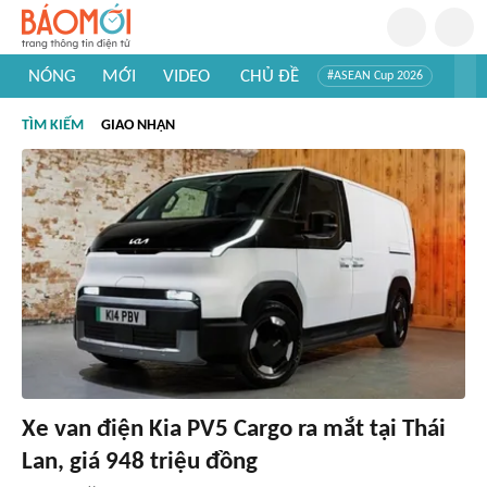
NÓNG
MỚI
VIDEO
CHỦ ĐỀ
#ASEAN Cup 2026
#Trí tuệ nhân tạo
#Mỹ - Iran
#Khám phá Việt Nam
TÌM KIẾM
GIAO NHẬN
#Khám phá thế giới
Xe van điện Kia PV5 Cargo ra mắt tại Thái
Lan, giá 948 triệu đồng