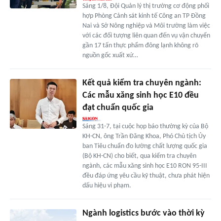
Sáng 1/8, Đội Quản lý thị trường cơ động phối
hợp Phòng Cảnh sát kinh tế Công an TP Đồng
Nai và Sở Nông nghiệp và Môi trường làm việc
với các đối tượng liên quan đến vụ vận chuyển
gần 17 tấn thực phẩm đông lạnh không rõ
nguồn gốc xuất xứ…
Kết quả kiểm tra chuyên ngành:
Các mẫu xăng sinh học E10 đều
đạt chuẩn quốc gia
Sáng 31-7, tại cuộc họp báo thường kỳ của Bộ
KH-CN, ông Trần Đăng Khoa, Phó Chủ tịch Ủy
ban Tiêu chuẩn đo lường chất lượng quốc gia
(Bộ KH-CN) cho biết, qua kiểm tra chuyên
ngành, các mẫu xăng sinh học E10 RON 95-III
đều đáp ứng yêu cầu kỹ thuật, chưa phát hiện
dấu hiệu vi phạm.
Ngành logistics bước vào thời kỳ