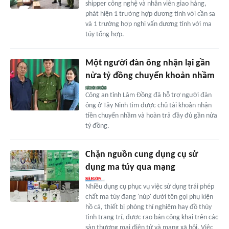
shipper công nghệ và nhân viên giao hàng,
phát hiện 1 trường hợp dương tính với cần sa
và 1 trường hợp nghi vấn dương tính với ma
túy tổng hợp.
Một người đàn ông nhận lại gần
nửa tỷ đồng chuyển khoản nhầm
Công an tỉnh Lâm Đồng đã hỗ trợ người đàn
ông ở Tây Ninh tìm được chủ tài khoản nhận
tiền chuyển nhầm và hoàn trả đầy đủ gần nửa
tỷ đồng.
Chặn nguồn cung dụng cụ sử
dụng ma túy qua mạng
Nhiều dụng cụ phục vụ việc sử dụng trái phép
chất ma túy đang 'núp' dưới tên gọi phụ kiện
hồ cá, thiết bị phòng thí nghiệm hay đồ thủy
tinh trang trí, được rao bán công khai trên các
sàn thương mại điện tử và mạng xã hội. Việc