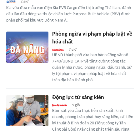
2 giờ
Kia vừa đưa mẫu van điện Kia PV5 Cargo đến thị trường Thái Lan, đánh
dấu lần đầu dòng xe thuộc chiến lược Purpose-Built Vehicle (PBV) được
phân phối tại khu vực Đông Nam Á.
Phòng ngừa vi phạm pháp luật về
hóa chất
7 giờ
UBND thành phố vừa ban hành Công văn số
7740/UBND-CATP về tăng cường công tác
quản lý nhà nước, phòng ngừa, đấu tranh, xử
lý tội phạm, vi phạm pháp luật về hóa chất
trên địa bàn thành phố.
Động lực từ sáng kiến
9 giờ
Bám sát yêu cầu thực tiễn sản xuất, kinh
doanh, phong trào phát huy sáng kiến, cải tiến
kỹ thuật ở Binh đoàn 20 (Tổng công ty Tân
Cảng Sài Gòn) ngày càng phát triển sâu rộng.