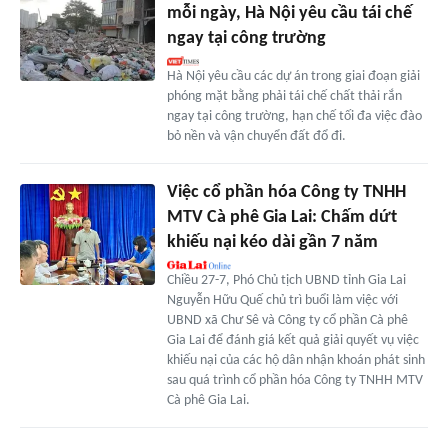
mỗi ngày, Hà Nội yêu cầu tái chế
ngay tại công trường
Hà Nội yêu cầu các dự án trong giai đoạn giải
phóng mặt bằng phải tái chế chất thải rắn
ngay tại công trường, hạn chế tối đa việc đào
bỏ nền và vận chuyển đất đổ đi.
Việc cổ phần hóa Công ty TNHH
MTV Cà phê Gia Lai: Chấm dứt
khiếu nại kéo dài gần 7 năm
Chiều 27-7, Phó Chủ tịch UBND tỉnh Gia Lai
Nguyễn Hữu Quế chủ trì buổi làm việc với
UBND xã Chư Sê và Công ty cổ phần Cà phê
Gia Lai để đánh giá kết quả giải quyết vụ việc
khiếu nại của các hộ dân nhận khoán phát sinh
sau quá trình cổ phần hóa Công ty TNHH MTV
Cà phê Gia Lai.