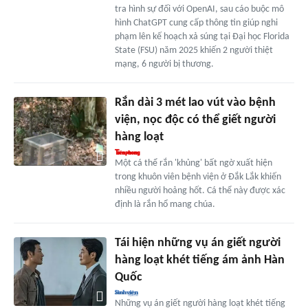
tra hình sự đối với OpenAI, sau cáo buộc mô
hình ChatGPT cung cấp thông tin giúp nghi
phạm lên kế hoạch xả súng tại Đại học Florida
State (FSU) năm 2025 khiến 2 người thiệt
mạng, 6 người bị thương.
Rắn dài 3 mét lao vút vào bệnh
viện, nọc độc có thể giết người
hàng loạt
Một cá thể rắn 'khủng' bất ngờ xuất hiện
trong khuôn viên bệnh viện ở Đắk Lắk khiến
nhiều người hoảng hốt. Cá thể này được xác
định là rắn hổ mang chúa.
Tái hiện những vụ án giết người
hàng loạt khét tiếng ám ảnh Hàn
Quốc
Những vụ án giết người hàng loạt khét tiếng