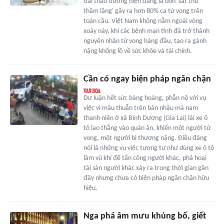
đái tháo đường hiện đang là bốn 'sát thủ
thầm lặng' gây ra hơn 80% ca tử vong trên
toàn cầu. Việt Nam không nằm ngoài vòng
xoáy này, khi các bệnh mạn tính đã trở thành
nguyên nhân tử vong hàng đầu, tạo ra gánh
nặng khổng lồ về sức khỏe và tài chính.
Cần có ngay biện pháp ngăn chặn
Dư luận hết sức bàng hoàng, phẫn nộ với vụ
việc vì mâu thuẫn trên bàn nhậu mà nam
thanh niên ở xã Bình Dương (Gia Lai) lái xe ô
tô lao thẳng vào quán ăn, khiến một người tử
vong, một người bị thương nặng. Điều đáng
nói là những vụ việc tương tự như dùng xe ô tô
làm vũ khí để tấn công người khác, phá hoại
tài sản người khác xảy ra trong thời gian gần
đây nhưng chưa có biện pháp ngăn chặn hữu
hiệu.
Nga phá âm mưu khủng bố, giết