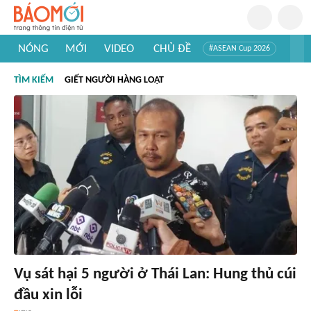
NÓNG
MỚI
VIDEO
CHỦ ĐỀ
#ASEAN Cup 2026
#Trí tuệ nhân tạo
#Mỹ - Iran
#Khám phá Việt Nam
TÌM KIẾM
GIẾT NGƯỜI HÀNG LOẠT
#Khám phá thế giới
Vụ sát hại 5 người ở Thái Lan: Hung thủ cúi
đầu xin lỗi