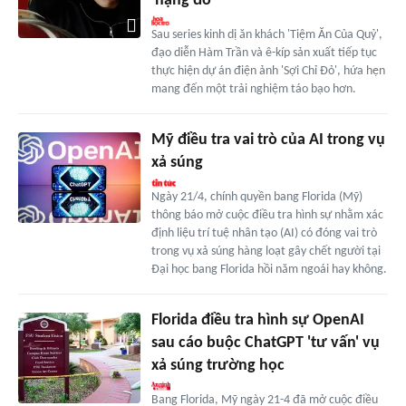
'nặng đô'
Sau series kinh dị ăn khách 'Tiệm Ăn Của Quỷ',
đạo diễn Hàm Trần và ê-kíp sản xuất tiếp tục
thực hiện dự án điện ảnh 'Sợi Chỉ Đỏ', hứa hẹn
mang đến một trải nghiệm táo bạo hơn.
Mỹ điều tra vai trò của AI trong vụ
xả súng
Ngày 21/4, chính quyền bang Florida (Mỹ)
thông báo mở cuộc điều tra hình sự nhằm xác
định liệu trí tuệ nhân tạo (AI) có đóng vai trò
trong vụ xả súng hàng loạt gây chết người tại
Đại học bang Florida hồi năm ngoái hay không.
Florida điều tra hình sự OpenAI
sau cáo buộc ChatGPT 'tư vấn' vụ
xả súng trường học
Bang Florida, Mỹ ngày 21-4 đã mở cuộc điều