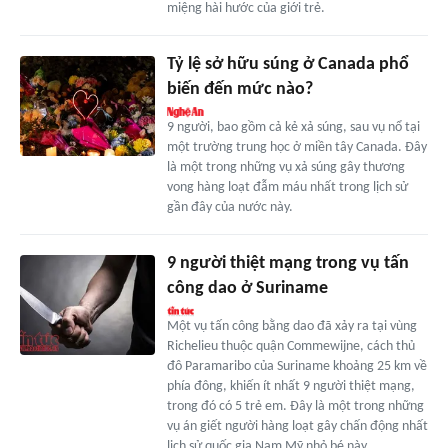
miệng hài hước của giới trẻ.
Tỷ lệ sở hữu súng ở Canada phổ
biến đến mức nào?
9 người, bao gồm cả kẻ xả súng, sau vụ nổ tại
một trường trung học ở miền tây Canada. Đây
là một trong những vụ xả súng gây thương
vong hàng loạt đẫm máu nhất trong lịch sử
gần đây của nước này.
9 người thiệt mạng trong vụ tấn
công dao ở Suriname
Một vụ tấn công bằng dao đã xảy ra tại vùng
Richelieu thuộc quận Commewijne, cách thủ
đô Paramaribo của Suriname khoảng 25 km về
phía đông, khiến ít nhất 9 người thiệt mạng,
trong đó có 5 trẻ em. Đây là một trong những
vụ án giết người hàng loạt gây chấn động nhất
lịch sử quốc gia Nam Mỹ nhỏ bé này.