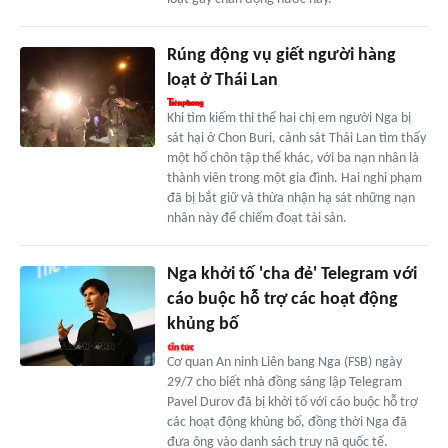
Rúng động vụ giết người hàng
loạt ở Thái Lan
Khi tìm kiếm thi thể hai chị em người Nga bị
sát hại ở Chon Buri, cảnh sát Thái Lan tìm thấy
một hố chôn tập thể khác, với ba nạn nhân là
thành viên trong một gia đình. Hai nghi phạm
đã bị bắt giữ và thừa nhận hạ sát những nạn
nhân này để chiếm đoạt tài sản.
Nga khởi tố 'cha đẻ' Telegram với
cáo buộc hỗ trợ các hoạt động
khủng bố
Cơ quan An ninh Liên bang Nga (FSB) ngày
29/7 cho biết nhà đồng sáng lập Telegram
Pavel Durov đã bị khởi tố với cáo buộc hỗ trợ
các hoạt động khủng bố, đồng thời Nga đã
đưa ông vào danh sách truy nã quốc tế.