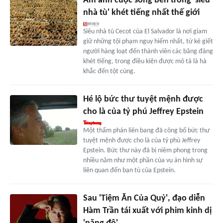
Ám ảnh cuộc sống bên trong 'siêu
nhà tù' khét tiếng nhất thế giới
Siêu nhà tù Cecot của El Salvador là nơi giam
giữ những tội phạm nguy hiểm nhất, từ kẻ giết
người hàng loạt đến thành viên các băng đảng
khét tiếng, trong điều kiện được mô tả là hà
khắc đến tột cùng.
Hé lộ bức thư tuyệt mệnh được
cho là của tỷ phú Jeffrey Epstein
Một thẩm phán liên bang đã công bố bức thư
tuyệt mệnh được cho là của tỷ phú Jeffrey
Epstein. Bức thư này đã bị niêm phong trong
nhiều năm như một phần của vụ án hình sự
liên quan đến bạn tù của Epstein.
Sau 'Tiệm Ăn Của Quỷ', đạo diễn
Hàm Trần tái xuất với phim kinh dị