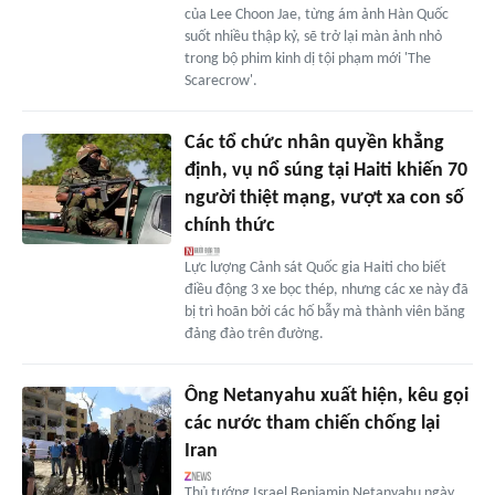
của Lee Choon Jae, từng ám ảnh Hàn Quốc
suốt nhiều thập kỷ, sẽ trở lại màn ảnh nhỏ
trong bộ phim kinh dị tội phạm mới 'The
Scarecrow'.
Các tổ chức nhân quyền khẳng
định, vụ nổ súng tại Haiti khiến 70
người thiệt mạng, vượt xa con số
chính thức
Lực lượng Cảnh sát Quốc gia Haiti cho biết
điều động 3 xe bọc thép, nhưng các xe này đã
bị trì hoãn bởi các hố bẫy mà thành viên băng
đảng đào trên đường.
Ông Netanyahu xuất hiện, kêu gọi
các nước tham chiến chống lại
Iran
Thủ tướng Israel Benjamin Netanyahu ngày