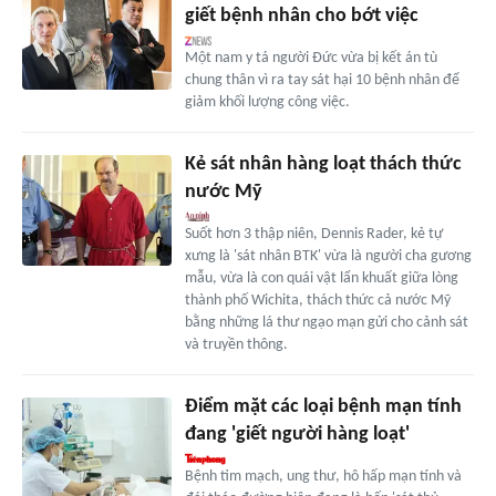
giết bệnh nhân cho bớt việc
Một nam y tá người Đức vừa bị kết án tù
chung thân vì ra tay sát hại 10 bệnh nhân để
giảm khối lượng công việc.
Kẻ sát nhân hàng loạt thách thức
nước Mỹ
Suốt hơn 3 thập niên, Dennis Rader, kẻ tự
xưng là 'sát nhân BTK' vừa là người cha gương
mẫu, vừa là con quái vật lẩn khuất giữa lòng
thành phố Wichita, thách thức cả nước Mỹ
bằng những lá thư ngạo mạn gửi cho cảnh sát
và truyền thông.
Điểm mặt các loại bệnh mạn tính
đang 'giết người hàng loạt'
Bệnh tim mạch, ung thư, hô hấp mạn tính và