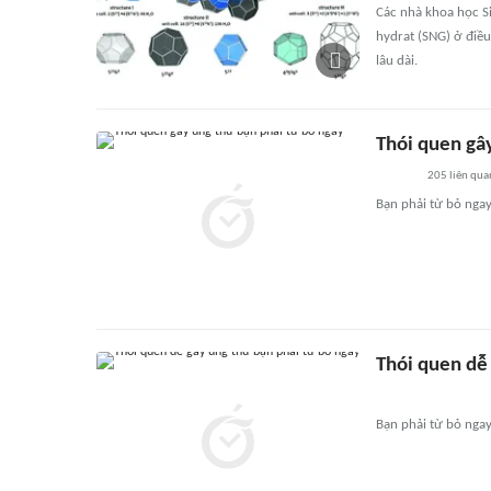
Các nhà khoa học S
hydrat (SNG) ở điều
lâu dài.
Thói quen gâ
205
liên qua
Bạn phải từ bỏ nga
Thói quen dễ
Bạn phải từ bỏ nga