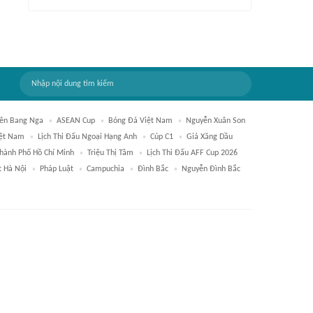
iên Bang Nga
ASEAN Cup
Bóng Đá Việt Nam
Nguyễn Xuân Son
iệt Nam
Lịch Thi Đấu Ngoại Hạng Anh
Cúp C1
Giá Xăng Dầu
Thành Phố Hồ Chí Minh
Triệu Thị Tâm
Lịch Thi Đấu AFF Cup 2026
t Hà Nội
Pháp Luật
Campuchia
Đình Bắc
Nguyễn Đình Bắc