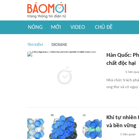
NÓNG
MỚI
VIDEO
CHỦ ĐỀ
TÌM KIẾM
DIOXANE
Hàn Quốc: Ph
chất độc hại
5
liên qu
Nhà chức trách phát
ung thư và có nguy 
Khí tự nhiên 
và bền vững
1
liên quan