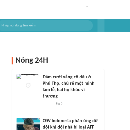
Nóng 24H
Đám cưới vắng cô dâu ở
Phú Thọ, chú rể một mình
làm lễ, hai họ khóc vì
thương
8 giờ
CĐV Indonesia phản ứng dữ
dội khi đội nhà bị loại AFF