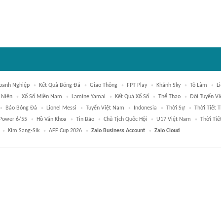
oanh Nghiệp
Kết Quả Bóng Đá
Giao Thông
FPT Play
Khánh Sky
Tô Lâm
L
 Niên
Xổ Số Miền Nam
Lamine Yamal
Kết Quả Xổ Số
Thể Thao
Đội Tuyển V
Báo Bóng Đá
Lionel Messi
Tuyển Việt Nam
Indonesia
Thời Sự
Thời Tiết 
 Power 6/55
Hồ Văn Khoa
Tin Bão
Chủ Tịch Quốc Hội
U17 Việt Nam
Thời Tiế
Kim Sang-Sik
AFF Cup 2026
Zalo Business Account
Zalo Cloud