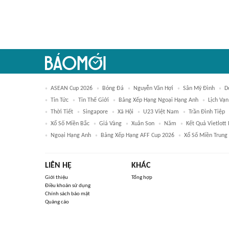
ASEAN Cup 2026
Bóng Đá
Nguyễn Văn Hợi
Sân Mỹ Đình
D
Tin Tức
Tin Thế Giới
Bảng Xếp Hạng Ngoại Hạng Anh
Lịch Vạn
Thời Tiết
Singapore
Xã Hội
U23 Việt Nam
Trần Đình Tiệp
Xổ Số Miền Bắc
Giá Vàng
Xuân Son
Năm
Kết Quả Vietlott
Ngoại Hạng Anh
Bảng Xếp Hạng AFF Cup 2026
Xổ Số Miền Trung
LIÊN HỆ
KHÁC
Giới thiệu
Tổng hợp
Điều khoản sử dụng
Chính sách bảo mật
Quảng cáo