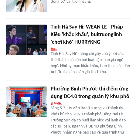
động với vai trò nhạc sĩ.
Tinh Hà Say Hi: WEAN LE - Pháp
Kiều 'khắc khẩu', buitruonglinh
'chơi khó' HURRYKNG
Tinh Hà 'Say Hi' không chỉ gây chú ý bởi các
thử thách mà còn bởi loạt cặp 'oan gia ngõ
hẹp'. Những màn khắc khẩu, hơn thua của dàn
Anh Trai khiến khán giả thích thú.
Phường Bình Phước thí điểm ứng
dụng DC4.0 trong quản lý khu phố
Sáng 5-7, Ủy viên Ban Thường vụ Thành ủy,
Phó Chủ tịch UBND thành phố Đồng Nai Lê
Trường Sơn đã có buổi làm việc với lãnh đạo
các sở, ban, ngành và UBND phường Bình
Phước nhằm nghe báo cáo về quá trình thử