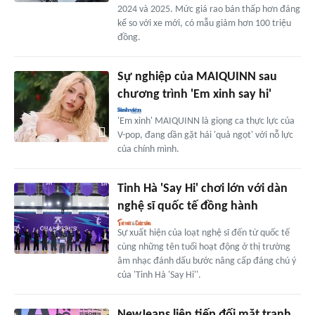
2024 và 2025. Mức giá rao bán thấp hơn đáng
kể so với xe mới, có mẫu giảm hơn 100 triệu
đồng.
Sự nghiệp của MAIQUINN sau
chương trình 'Em xinh say hi'
'Em xinh' MAIQUINN là giọng ca thực lực của
V-pop, đang dần gặt hái 'quả ngọt' với nỗ lực
của chính mình.
Tinh Hà 'Say Hi' chơi lớn với dàn
nghệ sĩ quốc tế đồng hành
Sự xuất hiện của loạt nghệ sĩ đến từ quốc tế
cùng những tên tuổi hoạt động ở thị trường
âm nhạc đánh dấu bước nâng cấp đáng chú ý
của 'Tinh Hà 'Say Hi''.
NewJeans liên tiếp đối mặt tranh