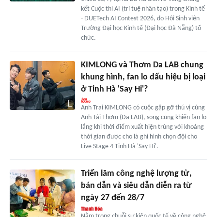
kết Cuộc thi AI (trí tuệ nhân tạo) trong Kinh tế
- DUETech AI Contest 2026, do Hội Sinh viên
Trường Đại học Kinh tế (Đại học Đà Nẵng) tổ
chức.
KIMLONG và Thơm Da LAB chung
khung hình, fan lo dấu hiệu bị loại
ở Tinh Hà 'Say Hi'?
Anh Trai KIMLONG có cuộc gặp gỡ thú vị cùng
Anh Tài Thơm (Da LAB), song cũng khiến fan lo
lắng khi thời điểm xuất hiện trùng với khoảng
thời gian được cho là ghi hình chọn đội cho
Live Stage 4 Tinh Hà 'Say Hi'.
Triển lãm công nghệ lượng tử,
bán dẫn và siêu dẫn diễn ra từ
ngày 27 đến 28/7
Nằm trong chuỗi sự kiện quốc tế về công nghệ