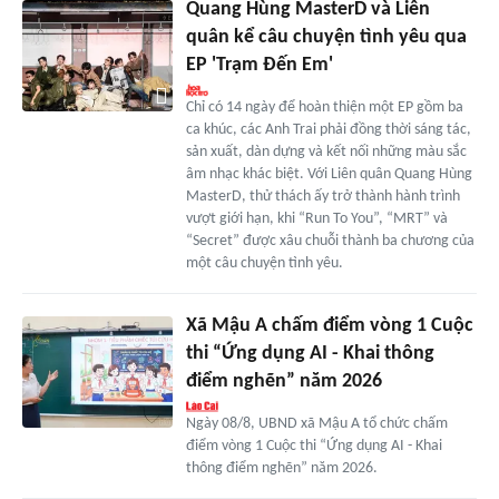
Quang Hùng MasterD và Liên
quân kể câu chuyện tình yêu qua
EP 'Trạm Đến Em'
Chỉ có 14 ngày để hoàn thiện một EP gồm ba
ca khúc, các Anh Trai phải đồng thời sáng tác,
sản xuất, dàn dựng và kết nối những màu sắc
âm nhạc khác biệt. Với Liên quân Quang Hùng
MasterD, thử thách ấy trở thành hành trình
vượt giới hạn, khi “Run To You”, “MRT” và
“Secret” được xâu chuỗi thành ba chương của
một câu chuyện tình yêu.
Xã Mậu A chấm điểm vòng 1 Cuộc
thi “Ứng dụng AI - Khai thông
điểm nghẽn” năm 2026
Ngày 08/8, UBND xã Mậu A tổ chức chấm
điểm vòng 1 Cuộc thi “Ứng dụng AI - Khai
thông điểm nghẽn” năm 2026.