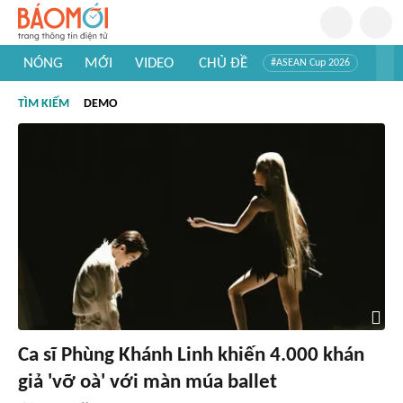
NÓNG
MỚI
VIDEO
CHỦ ĐỀ
#ASEAN Cup 2026
#Trí tuệ nhân tạo
#Mỹ - Iran
#Khám phá Việt Nam
TÌM KIẾM
DEMO
#Khám phá thế giới
Ca sĩ Phùng Khánh Linh khiến 4.000 khán
giả 'vỡ oà' với màn múa ballet