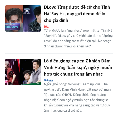
DLow: Từng được đề cử cho Tinh
Hà 'Say Hi', nay gửi demo để lo
cho gia đình
Từng được fan “manifest” góp mặt tại Tinh Hà
“Say Hi”, DLow gây chú ý khi bản demo "Spring
Love" do anh sáng tác xuất hiện tại Live Stage
3 nhận được nhiều lời khen ngợi.
Lộ diện giọng ca gen Z khiến Đàm
Vĩnh Hưng 'bấn loạn', ngỏ ý muốn
hợp tác chung trong âm nhạc
Ngồi 'ghế nóng' tại vòng 'Team up' của 'The
next artist', Đàm Vĩnh Hưng bất ngờ với màn
'lột xác' của C-ROT. Đồng thời, 'ông hoàng
nhạc Việt' còn ngỏ ý muốn hợp tác chung sau
khi ấn tượng với khả năng sáng tác và tư duy
âm nhạc của ca sĩ trẻ này.