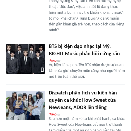
không ngừng sáng tạo trên con đường nghệ
thuật 'độc đạo', việc anh tiết lộ đang thực
hiện một album nhạc trẻ khiến không ít người
tò mò. Phải chăng Tùng Dương đang muốn
tiến gần khán giả trẻ hơn, theo cách của riêng
mình?
BTS bị kiện đạo nhạc tại Mỹ,
BIGHIT Music phản hồi cứng rắn
Vụ kiện liên quan đến BTS nhận được sự quan
tâm của giới chuyên môn cũng như người hâm
mộ trên toàn thế giới.
Dispatch phân tích vụ kiện bản
quyền ca khúc How Sweet của
NewJeans, ADOR lên tiếng
Sau hơn một năm kể từ khi phát hành, ca khúc
How Sweet của NewJeans bất ngờ trở thành
tâm điểm của một vụ kiện bản quyền tại Mỹ.