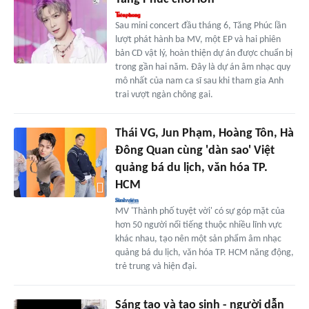
Sau mini concert đầu tháng 6, Tăng Phúc lần
lượt phát hành ba MV, một EP và hai phiên
bản CD vật lý, hoàn thiện dự án được chuẩn bị
trong gần hai năm. Đây là dự án âm nhạc quy
mô nhất của nam ca sĩ sau khi tham gia Anh
trai vượt ngàn chông gai.
Thái VG, Jun Phạm, Hoàng Tôn, Hà
Đông Quan cùng 'dàn sao' Việt
quảng bá du lịch, văn hóa TP.
HCM
MV 'Thành phố tuyệt vời' có sự góp mặt của
hơn 50 người nổi tiếng thuộc nhiều lĩnh vực
khác nhau, tạo nên một sản phẩm âm nhạc
quảng bá du lịch, văn hóa TP. HCM năng động,
trẻ trung và hiện đại.
Sáng tạo và tạo sinh - người dẫn