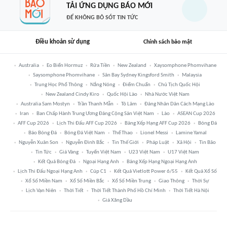
TẢI ỨNG DỤNG BÁO MỚI
ĐỂ KHÔNG BỎ SÓT TIN TỨC
Điều khoản sử dụng
Chính sách bảo mật
Australia
Eo Biển Hormuz
Rửa Tiền
New Zealand
Xaysomphone Phomvihane
Saysomphone Phomvihane
Sân Bay Sydney Kingsford Smith
Malaysia
Trung Học Phổ Thông
Nắng Nóng
Điểm Chuẩn
Chủ Tịch Quốc Hội
New Zealand Cindy Kiro
Quốc Hội Lào
Nhà Nước Việt Nam
Australia Sam Mostyn
Trần Thanh Mẫn
Tô Lâm
Đảng Nhân Dân Cách Mạng Lào
Iran
Ban Chấp Hành Trung Ương Đảng Cộng Sản Việt Nam
Lào
ASEAN Cup 2026
AFF Cup 2026
Lịch Thi Đấu AFF Cup 2026
Bảng Xếp Hạng AFF Cup 2026
Bóng Đá
Báo Bóng Đá
Bóng Đá Việt Nam
Thể Thao
Lionel Messi
Lamine Yamal
Nguyễn Xuân Son
Nguyễn Đình Bắc
Tin Thế Giới
Pháp Luật
Xã Hội
Tin Bão
Tin Tức
Giá Vàng
Tuyển Việt Nam
U23 Việt Nam
U17 Việt Nam
Kết Quả Bóng Đá
Ngoại Hạng Anh
Bảng Xếp Hạng Ngoại Hạng Anh
Lịch Thi Đấu Ngoại Hạng Anh
Cúp C1
Kết Quả Vietlott Power 6/55
Kết Quả Xổ Số
Xổ Số Miền Nam
Xổ Số Miền Bắc
Xổ Số Miền Trung
Giao Thông
Thời Sự
Lịch Vạn Niên
Thời Tiết
Thời Tiết Thành Phố Hồ Chí Minh
Thời Tiết Hà Nội
Giá Xăng Dầu