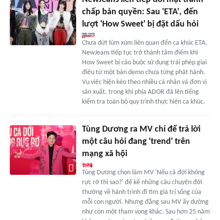
chấp bản quyền: Sau 'ETA', đến
lượt 'How Sweet' bị đặt dấu hỏi
Chưa dứt lùm xùm liên quan đến ca khúc ETA,
NewJeans tiếp tục trở thành tâm điểm khi
How Sweet bị cáo buộc sử dụng trái phép giai
điệu từ một bản demo chưa từng phát hành.
Vụ việc hiện kéo theo nhiều cá nhân và đơn vị
sản xuất, trong khi phía ADOR đã lên tiếng
kiểm tra toàn bộ quy trình thực hiện ca khúc.
Tùng Dương ra MV chỉ để trả lời
một câu hỏi đang 'trend' trên
mạng xã hội
Tùng Dương chọn làm MV 'Nếu cả đời không
rực rỡ thì sao?' để kể những câu chuyện đời
thường về hành trình đi tìm giá trị sống của
mỗi con người. Nhưng đằng sau MV ấy dường
như còn một tham vọng khác. Sau hơn 25 năm