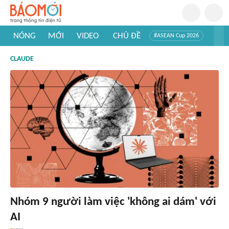
NÓNG
MỚI
VIDEO
CHỦ ĐỀ
#ASEAN Cup 2026
#Trí tuệ nhân tạo
#Mỹ - Iran
#Khám phá Việt Nam
CLAUDE
#Khám phá thế giới
Nhóm 9 người làm việc 'không ai dám' với
AI