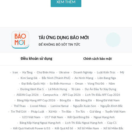
XEM THÊM
TẢI ỨNG DỤNG BÁO MỚI
ĐỂ KHÔNG BỎ SÓT TIN TỨC
Điều khoản sử dụng
Chính sách bảo mật
Iran
Hạ Tầng
Chợ Biên Hòa
Ukraine
Doanh Nghiệp
Luật Kiến Trúc
Mỹ
Kim Sang-Sik
Bắc Ninh (thành Phố)
An Ninh Mạng
Liên Bang Nga
Đại Biểu Quốc Hội
Eo Biển Hormuz
Oman
Vùng Thủ Đô
Năm
Đường Vành Đai 5
Lê Minh Hưng
Tô Lâm
Dự Án Đầu Tư Xây Dựng
ASEAN Cup 2026
Campuchia
AFF Cup 2026
Lịch Thi Đấu AFF Cup 2026
Bảng Xếp Hạng AFF Cup 2026
Bóng Đá
Báo Bóng Đá
Bóng Đá Việt Nam
Thể Thao
Lionel Messi
Lamine Yamal
Nguyễn Xuân Son
Nguyễn Đình Bắc
Tin Thế Giới
Pháp Luật
Xã Hội
Tin Bão
Tin Tức
Giá Vàng
Tuyển Việt Nam
U23 Việt Nam
U17 Việt Nam
Kết Quả Bóng Đá
Ngoại Hạng Anh
Bảng Xếp Hạng Ngoại Hạng Anh
Lịch Thi Đấu Ngoại Hạng Anh
Cúp C1
Kết Quả Vietlott Power 6/55
Kết Quả Xổ Số
Xổ Số Miền Nam
Xổ Số Miền Bắc