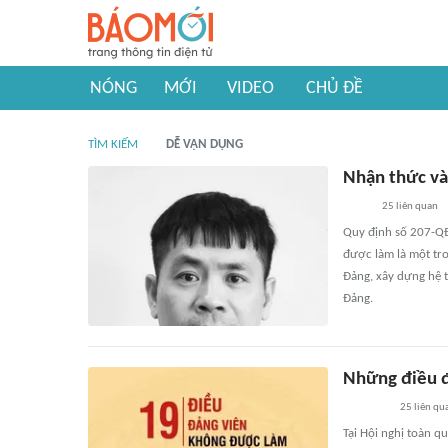
NÓNG
MỚI
VIDEO
CHỦ ĐỀ
TÌM KIẾM
DỄ VẬN DỤNG
Nhận thức và
25
liên quan
Quy định số 207-Q
được làm là một tr
Đảng, xây dựng hệ t
Đảng.
Những điều đ
25
liên qu
Tại Hội nghị toàn qu