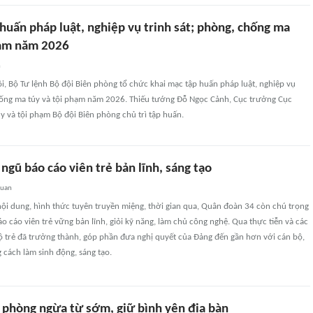
huấn pháp luật, nghiệp vụ trinh sát; phòng, chống ma
hạm năm 2026
n
ội, Bộ Tư lệnh Bộ đội Biên phòng tổ chức khai mạc tập huấn pháp luật, nghiệp vụ
chống ma túy và tội phạm năm 2026. Thiếu tướng Đỗ Ngọc Cảnh, Cục trưởng Cục
 và tội phạm Bộ đội Biên phòng chủ trì tập huấn.
ngũ báo cáo viên trẻ bản lĩnh, sáng tạo
quan
ội dung, hình thức tuyên truyền miệng, thời gian qua, Quân đoàn 34 còn chú trọng
o cáo viên trẻ vững bản lĩnh, giỏi kỹ năng, làm chủ công nghệ. Qua thực tiễn và các
bộ trẻ đã trưởng thành, góp phần đưa nghị quyết của Đảng đến gần hơn với cán bộ,
 cách làm sinh động, sáng tạo.
 phòng ngừa từ sớm, giữ bình yên địa bàn