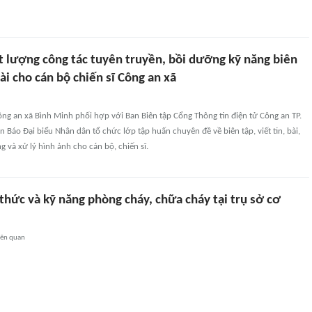
t lượng công tác tuyên truyền, bồi dưỡng kỹ năng biên
bài cho cán bộ chiến sĩ Công an xã
ng an xã Bình Minh phối hợp với Ban Biên tập Cổng Thông tin điện tử Công an TP.
n Báo Đại biểu Nhân dân tổ chức lớp tập huấn chuyên đề về biên tập, viết tin, bài,
g và xử lý hình ảnh cho cán bộ, chiến sĩ.
 thức và kỹ năng phòng cháy, chữa cháy tại trụ sở cơ
iên quan