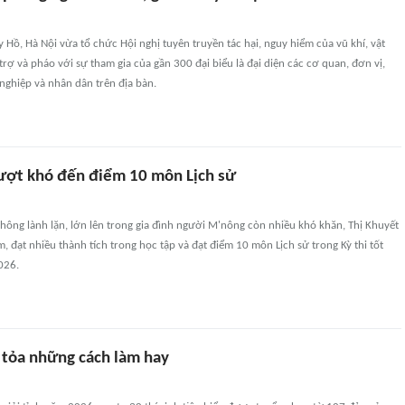
Hồ, Hà Nội vừa tổ chức Hội nghị tuyên truyền tác hại, nguy hiểm của vũ khí, vật
 trợ và pháo với sự tham gia của gần 300 đại biểu là đại diện các cơ quan, đơn vị,
nghiệp và nhân dân trên địa bàn.
vượt khó đến điểm 10 môn Lịch sử
 không lành lặn, lớn lên trong gia đình người M'nông còn nhiều khó khăn, Thị Khuyết
, đạt nhiều thành tích trong học tập và đạt điểm 10 môn Lịch sử trong Kỳ thi tốt
026.
n tỏa những cách làm hay