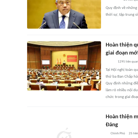
Quy định về những 
thời sự, tập trung s
Hoàn thiện q
giai đoạn mớ
1295
liên qua
Tại Hội nghị toàn qu
thứ ba Ban Chấp hà
Quy định những điề
làm rõ nhiều nội d
chức trong giai đoạ
Hoàn thiện m
Đảng
Chính Phủ
25
liê