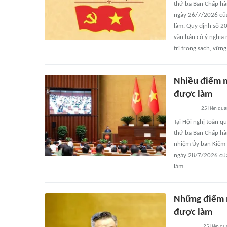
thứ ba Ban Chấp hà
ngày 26/7/2026 củ
làm. Quy định số 2
văn bản có ý nghĩa 
trị trong sạch, vữn
Nhiều điểm m
được làm
25
liên qu
Tại Hội nghị toàn qu
thứ ba Ban Chấp hà
nhiệm Ủy ban Kiểm 
ngày 28/7/2026 củ
làm.
Những điểm m
được làm
25
liên qu