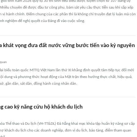
n giỏi tỉnh năm 2026 quy tụ 30 thí sinh tiêu biểu được tuyển chọn từ 107 đảng ủy
 Nhiều chuyên đề được đầu tư công phu, bám sát yêu cầu thực tiễn sau khi sắp xếp
 vị hành chính. Điểm chung của các phần thi là không chỉ truyền đạt lý luận mà còn
kinh nghiệm để nghị quyết của Đảng đi vào cuộc sống.
a khát vọng đưa đất nước vững bước tiến vào kỷ nguyên
 quan
đại biểu toàn quốc MTTQ Việt Nam lần thứ XI khẳng định quyết tâm tiếp tục đổi mới
ội dung và phương thức hoạt động của Mặt trận theo hướng thực chất, hiệu quả,
ở, gần dân, sát dân, đồng hành cùng nhân dân.
g cao kỹ năng cứu hộ khách du lịch
hóa Thể thao và Du lịch (VH-TT&DL) Đà Nẵng khai mạc khóa tập huấn kỹ năng sơ cấp
rợ khách du lịch cho các doanh nghiệp, đơn vị du lịch, bảo tàng, điểm tham quan