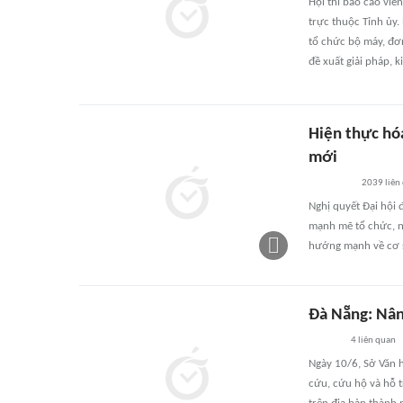
Hội thi báo cáo viê
trực thuộc Tỉnh ủy.
tổ chức bộ máy, đơn
đề xuất giải pháp, 
Hiện thực hó
mới
2039
liên
Nghị quyết Đại hội 
mạnh mẽ tổ chức, n
hướng mạnh về cơ s
Đà Nẵng: Nân
4
liên quan
Ngày 10/6, Sở Văn 
cứu, cứu hộ và hỗ t