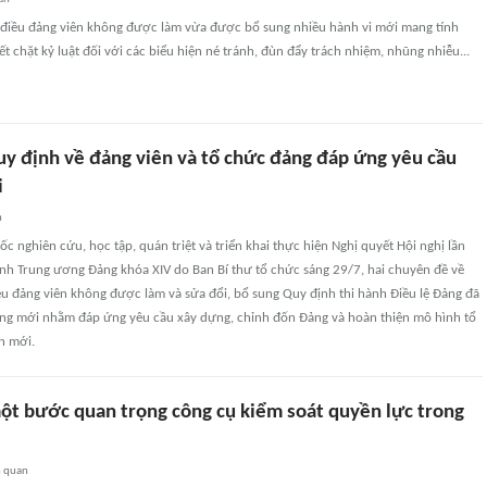
điều đảng viên không được làm vừa được bổ sung nhiều hành vi mới mang tính
iết chặt kỷ luật đối với các biểu hiện né tránh, đùn đẩy trách nhiệm, nhũng nhiễu...
uy định về đảng viên và tổ chức đảng đáp ứng yêu cầu
i
n
ốc nghiên cứu, học tập, quán triệt và triển khai thực hiện Nghị quyết Hội nghị lần
nh Trung ương Đảng khóa XIV do Ban Bí thư tổ chức sáng 29/7, hai chuyên đề về
u đảng viên không được làm và sửa đổi, bổ sung Quy định thi hành Điều lệ Đảng đã
ung mới nhằm đáp ứng yêu cầu xây dựng, chỉnh đốn Đảng và hoàn thiện mô hình tổ
n mới.
ột bước quan trọng công cụ kiểm soát quyền lực trong
n quan