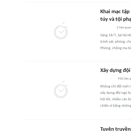
Khai mạc tập 
túy và tội p
2
liên qua
Sáng 16/7, tại Hà N
trinh sát; phòng, 
Phòng, chống ma túy
Xây dựng đội 
930
liên 
Không chỉ đổi mới n
xây dựng đội ngũ bá
hội thi, nhiều cán 
chiến sĩ bằng những
Tuyên truyền