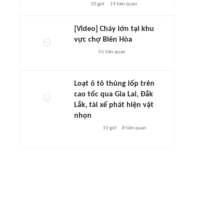
10 giờ
19
liên quan
[Video] Cháy lớn tại khu
vực chợ Biên Hòa
55
liên quan
Loạt ô tô thủng lốp trên
cao tốc qua Gia Lai, Đắk
Lắk, tài xế phát hiện vật
nhọn
10 giờ
8
liên quan