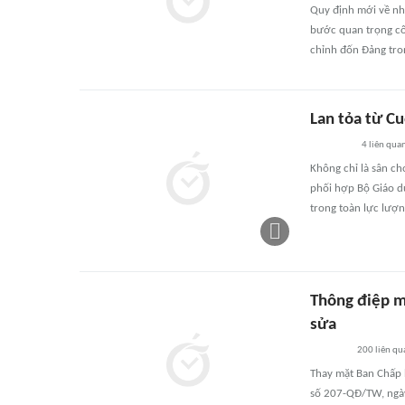
Quy định mới về nhữ
bước quan trọng côn
chỉnh đốn Đảng tro
Lan tỏa từ Cu
4
liên qua
Không chỉ là sân ch
phối hợp Bộ Giáo dụ
trong toàn lực lượ
Thông điệp m
sửa
200
liên qu
Thay mặt Ban Chấp 
số 207-QĐ/TW, ngày