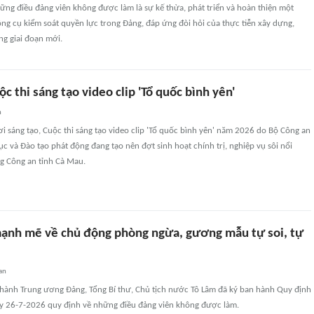
ng điều đảng viên không được làm là sự kế thừa, phát triển và hoàn thiện một
g cụ kiểm soát quyền lực trong Đảng, đáp ứng đòi hỏi của thực tiễn xây dựng,
ng giai đoạn mới.
ộc thi sáng tạo video clip 'Tổ quốc bình yên'
n
ơi sáng tạo, Cuộc thi sáng tạo video clip 'Tổ quốc bình yên' năm 2026 do Bộ Công an
c và Đào tạo phát động đang tạo nên đợt sinh hoạt chính trị, nghiệp vụ sôi nổi
ng Công an tỉnh Cà Mau.
ạnh mẽ về chủ động phòng ngừa, gương mẫu tự soi, tự
an
hành Trung ương Đảng, Tổng Bí thư, Chủ tịch nước Tô Lâm đã ký ban hành Quy định
 26-7-2026 quy định về những điều đảng viên không được làm.