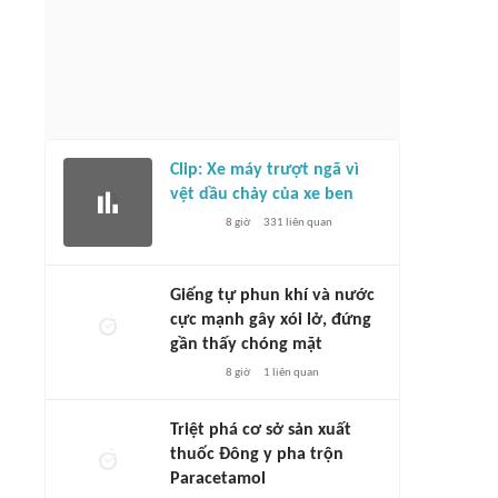
Clip: Xe máy trượt ngã vì
vệt dầu chảy của xe ben
8 giờ
331
liên quan
Giếng tự phun khí và nước
cực mạnh gây xói lở, đứng
gần thấy chóng mặt
8 giờ
1
liên quan
Triệt phá cơ sở sản xuất
thuốc Đông y pha trộn
Paracetamol