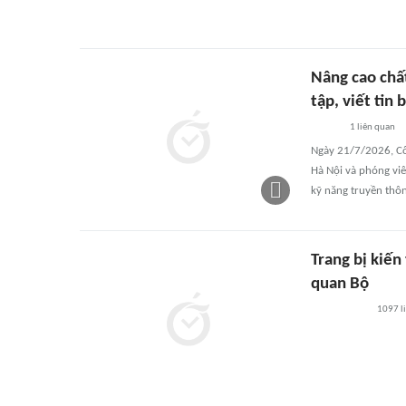
Nâng cao chấ
tập, viết tin 
1
liên quan
Ngày 21/7/2026, Cô
Hà Nội và phóng viê
kỹ năng truyền thôn
Trang bị kiến
quan Bộ
1097
l