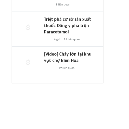
8
liên quan
Triệt phá cơ sở sản xuất
thuốc Đông y pha trộn
Paracetamol
4 giờ
15
liên quan
[Video] Cháy lớn tại khu
vực chợ Biên Hòa
49
liên quan