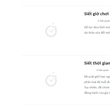
Siết giờ chơi
5
liên quan
Nỗ lực đưa thời lượ
dự thảo sửa đổi mớ
Siết thời gia
6
liên quan
Đề xuất giới hạn ng
phân loại độ tuổi đ
Tuy nhiên, để chính
đồng hành của gia đì