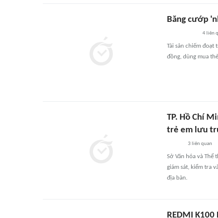
Băng cướp 'nh
4
liên 
Tài sản chiếm đoạt 
đồng, dùng mua thẻ
TP. Hồ Chí Mi
trẻ em lưu t
3
liên quan
Sở Văn hóa và Thể t
giám sát, kiểm tra 
địa bàn.
REDMI K100 P