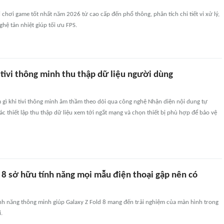
 chơi game tốt nhất năm 2026 từ cao cấp đến phổ thông, phân tích chi tiết vi xử lý,
hệ tản nhiệt giúp tối ưu FPS.
tivi thông minh thu thập dữ liệu người dùng
 gì khi tivi thông minh âm thầm theo dõi qua công nghệ Nhận diện nội dung tự
các thiết lập thu thập dữ liệu xem tới ngắt mạng và chọn thiết bị phù hợp để bảo vệ
 8 sở hữu tính năng mọi mẫu điện thoại gập nên có
ính năng thông minh giúp Galaxy Z Fold 8 mang đến trải nghiệm của màn hình trong
.