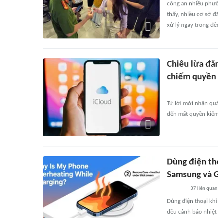
công an nhiều phườn
thấy, nhiều cơ sở đ
xử lý ngay trong đê
Chiêu lừa đă
chiếm quyền
Từ lời mời nhận quà
đến mất quyền kiểm s
Dùng điện th
Samsung và 
37
liên quan
Dùng điện thoại khi
đều cảnh báo nhiệt 