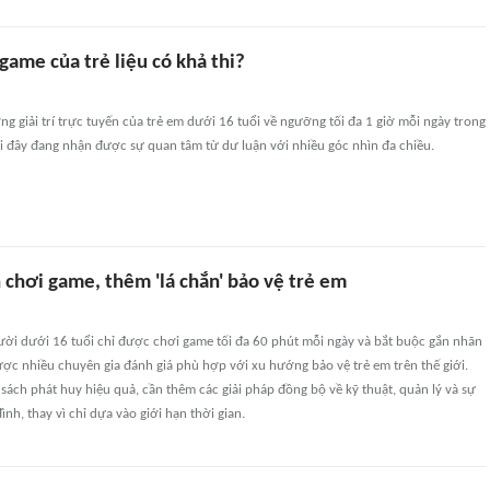
 game của trẻ liệu có khả thi?
ng giải trí trực tuyến của trẻ em dưới 16 tuổi về ngưỡng tối đa 1 giờ mỗi ngày trong
i đây đang nhận được sự quan tâm từ dư luận với nhiều góc nhìn đa chiều.
n chơi game, thêm 'lá chắn' bảo vệ trẻ em
ười dưới 16 tuổi chỉ được chơi game tối đa 60 phút mỗi ngày và bắt buộc gắn nhãn
ược nhiều chuyên gia đánh giá phù hợp với xu hướng bảo vệ trẻ em trên thế giới.
 sách phát huy hiệu quả, cần thêm các giải pháp đồng bộ về kỹ thuật, quản lý và sự
nh, thay vì chỉ dựa vào giới hạn thời gian.