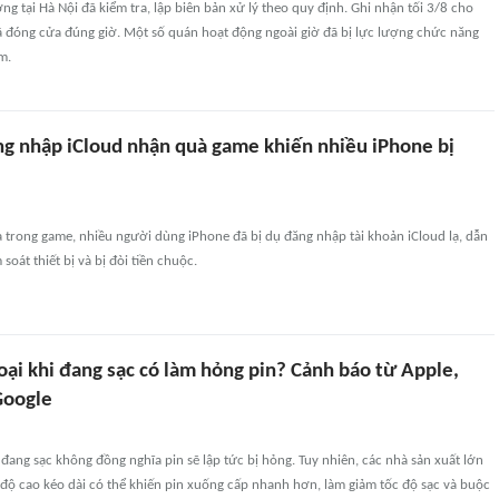
g tại Hà Nội đã kiểm tra, lập biên bản xử lý theo quy định. Ghi nhận tối 3/8 cho
ã đóng cửa đúng giờ. Một số quán hoạt động ngoài giờ đã bị lực lượng chức năng
m.
ng nhập iCloud nhận quà game khiến nhiều iPhone bị
 trong game, nhiều người dùng iPhone đã bị dụ đăng nhập tài khoản iCloud lạ, dẫn
oát thiết bị và bị đòi tiền chuộc.
oại khi đang sạc có làm hỏng pin? Cảnh báo từ Apple,
Google
 đang sạc không đồng nghĩa pin sẽ lập tức bị hỏng. Tuy nhiên, các nhà sản xuất lớn
độ cao kéo dài có thể khiến pin xuống cấp nhanh hơn, làm giảm tốc độ sạc và buộc