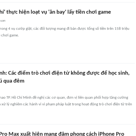
í' thực hiện loạt vụ 'ăn bay' lấy tiền chơi game
quan
trong 4 vụ cướp giật, các đối tượng mang đi bán được tổng số tiền trên 158 triệu
 chơi game.
nh: Các điểm trò chơi điện tử không được để học sinh,
rú qua đêm
hao TP. Hồ Chí Minh đề nghị các cơ quan, đơn vị liên quan phối hợp tăng cường
và xử lý nghiêm các hành vi vi phạm pháp luật trong hoạt động trò chơi điện tử trên
ro Max xuất hiện mang đậm phong cách iPhone Pro