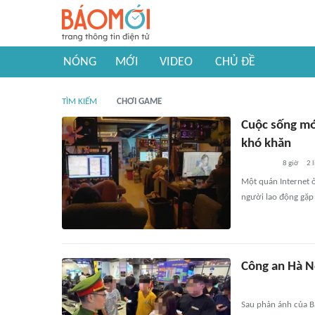
NÓNG
MỚI
VIDEO
CHỦ ĐỀ
TÌM KIẾM
CHƠI GAME
Cuộc sống mới
khó khăn
8 giờ
2
l
Một quán Internet 
người lao động gặp
Công an Hà N
Sau phản ánh của B