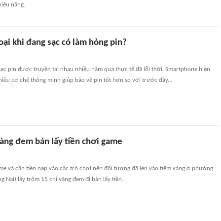
 hiệu năng.
ại khi đang sạc có làm hỏng pin?
sạc pin được truyền tai nhau nhiều năm qua thực tế đã lỗi thời. Smartphone hiện
hiều cơ chế thông minh giúp bảo vệ pin tốt hơn so với trước đây...
vàng đem bán lấy tiền chơi game
e và cần tiền nạp vào các trò chơi nên đối tượng đã lẻn vào tiệm vàng ở phường
 Nai) lấy trộm 15 chỉ vàng đem đi bán lấy tiền.