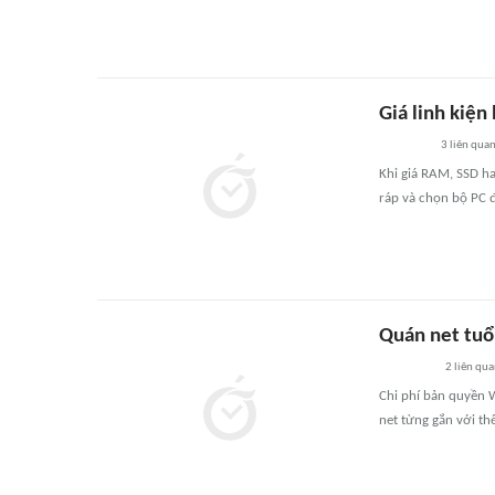
Giá linh kiệ
3
liên qua
Khi giá RAM, SSD ha
ráp và chọn bộ PC 
Quán net tuổi
2
liên qu
Chi phí bản quyền 
net từng gắn với th