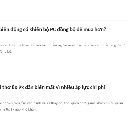
n biến động có khiến bộ PC đồng bộ dễ mua hơn?
n
y card đồ họa thay đổi liên tục, nhiều người mua máy bắt đầu cân nhắc lại giữa tự
đồng bộ.
 thơ 8x 9x dần biến mất vì nhiều áp lực chi phí
an
Windows, yêu cầu vận hành và sự thay đổi thói quen chơi game khiến nhiều quán
ế hệ 8x 9x gặp khó khăn.