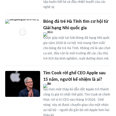
tập luyện hối hả và đầy nhiệt huyết của các
nghệ sỹ.
Bóng đá trẻ Hà Tĩnh tìm cơ hội từ
Giải hạng Nhì quốc gia
Được góp mặt tại Giải Bóng đá hạng Nhì quốc
gia năm 2026 là cơ hội 'mở mang tầm mắt'
cho bóng đá trẻ Hà Tĩnh. Không chỉ là sân chơi
cọ xát, đây còn là môi trường để các cầu thủ
trẻ tích lũy kinh nghiệm, nuôi dưỡng đam mê.
Tim Cook rời ghế CEO Apple sau
15 năm, người kế nhiệm là ai?
Sau hơn một thập kỷ dẫn dắt Apple trở thành
công ty giá trị nhất thế giới, Tim Cook sẽ chính
thức rời vị trí CEO vào tháng 9/2026. 'Ghế
nóng' này sẽ được chuyển giao cho một nhân
sự nội bộ – người đã gắn bó với Apple hơn hai
thập kỷ.