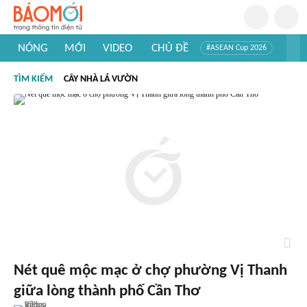
NÓNG
MỚI
VIDEO
CHỦ ĐỀ
#ASEAN Cup 2026
#Tuyển sinh đại học 2026
#Trí tuệ nhân tạo
#Mỹ - Iran
TÌM KIẾM
CÂY NHÀ LÁ VƯỜN
#Khám phá Việt Nam
#Khám phá thế giới
Nét quê mộc mạc ở chợ phường Vị Thanh
giữa lòng thành phố Cần Thơ