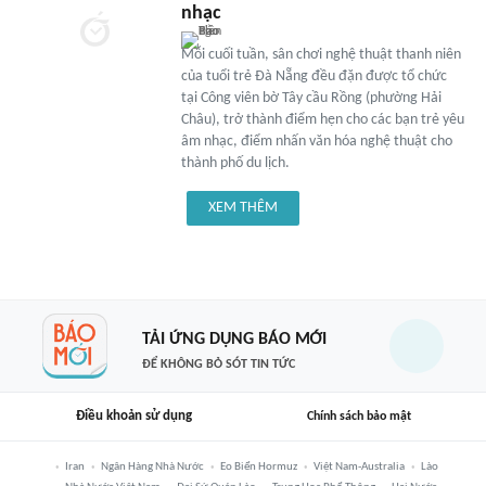
nhạc
Mỗi cuối tuần, sân chơi nghệ thuật thanh niên
của tuổi trẻ Đà Nẵng đều đặn được tổ chức
tại Công viên bờ Tây cầu Rồng (phường Hải
Châu), trở thành điểm hẹn cho các bạn trẻ yêu
âm nhạc, điểm nhấn văn hóa nghệ thuật cho
thành phố du lịch.
XEM THÊM
TẢI ỨNG DỤNG BÁO MỚI
ĐỂ KHÔNG BỎ SÓT TIN TỨC
Điều khoản sử dụng
Chính sách bảo mật
Iran
Ngân Hàng Nhà Nước
Eo Biển Hormuz
Việt Nam-Australia
Lào