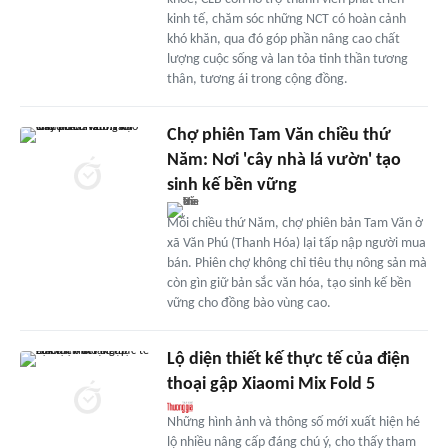
kinh tế, chăm sóc những NCT có hoàn cảnh
khó khăn, qua đó góp phần nâng cao chất
lượng cuộc sống và lan tỏa tinh thần tương
thân, tương ái trong cộng đồng.
Chợ phiên Tam Văn chiều thứ
Năm: Nơi 'cây nhà lá vườn' tạo
sinh kế bền vững
Mỗi chiều thứ Năm, chợ phiên bản Tam Văn ở
xã Văn Phú (Thanh Hóa) lại tấp nập người mua
bán. Phiên chợ không chỉ tiêu thụ nông sản mà
còn gìn giữ bản sắc văn hóa, tạo sinh kế bền
vững cho đồng bào vùng cao.
Lộ diện thiết kế thực tế của điện
thoại gập Xiaomi Mix Fold 5
Những hình ảnh và thông số mới xuất hiện hé
lộ nhiều nâng cấp đáng chú ý, cho thấy tham