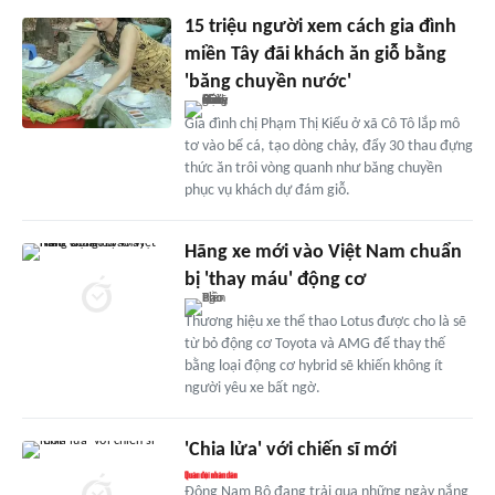
15 triệu người xem cách gia đình
miền Tây đãi khách ăn giỗ bằng
'băng chuyền nước'
Gia đình chị Phạm Thị Kiểu ở xã Cô Tô lắp mô
tơ vào bể cá, tạo dòng chảy, đẩy 30 thau đựng
thức ăn trôi vòng quanh như băng chuyền
phục vụ khách dự đám giỗ.
Hãng xe mới vào Việt Nam chuẩn
bị 'thay máu' động cơ
Thương hiệu xe thể thao Lotus được cho là sẽ
từ bỏ động cơ Toyota và AMG để thay thế
bằng loại động cơ hybrid sẽ khiến không ít
người yêu xe bất ngờ.
'Chia lửa' với chiến sĩ mới
Đông Nam Bộ đang trải qua những ngày nắng