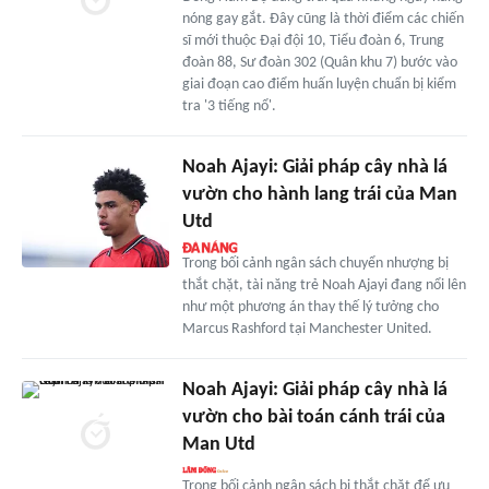
nóng gay gắt. Đây cũng là thời điểm các chiến
sĩ mới thuộc Đại đội 10, Tiểu đoàn 6, Trung
đoàn 88, Sư đoàn 302 (Quân khu 7) bước vào
giai đoạn cao điểm huấn luyện chuẩn bị kiểm
tra '3 tiếng nổ'.
Noah Ajayi: Giải pháp cây nhà lá
vườn cho hành lang trái của Man
Utd
Trong bối cảnh ngân sách chuyển nhượng bị
thắt chặt, tài năng trẻ Noah Ajayi đang nổi lên
như một phương án thay thế lý tưởng cho
Marcus Rashford tại Manchester United.
Noah Ajayi: Giải pháp cây nhà lá
vườn cho bài toán cánh trái của
Man Utd
Trong bối cảnh ngân sách bị thắt chặt để ưu