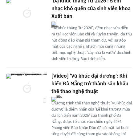
'Dạ khúc tháng Tư 2026': Đêm
nhạc khó quên của sinh viên khoa
Xuất bản
'Dạ khúc tháng Tư 2026', đêm nhạc vừa diễn
ra tại Học viện Báo chí và Tuyên truyền, đã thu
hút đông đảo khán giả tham dự, với sự góp
mặt của các nghệ sĩ khách mời cùng những
tiết mục nghệ thuật 'cây nhà lá vườn' do chính
sinh viên trường Báo trình diễn.
[Video] 'Vũ khúc đại dương': Khi
biển Đà Nẵng trở thành sân khấu
thể thao nghệ thuật
Chương trình thể thao nghệ thuật 'Vũ khúc đại
dương' là điểm nhấn của 'Lễ khai trương mùa
du lịch biển năm 2026' của thành phố Đà
Nẵng, được tổ chức vào chiều ngày 25/4.
Phóng viên Báo Nhân Dân đã có mặt tại buổi
tổng duyệt để cùng tham gia vào không khí