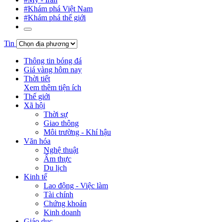
#Khám phá Việt Nam
#Khám phá thế giới
Tin
Thông tin bóng đá
Giá vàng hôm nay
Thời tiết
Xem thêm tiện ích
Thế giới
Xã hội
Thời sự
Giao thông
Môi trường - Khí hậu
Văn hóa
Nghệ thuật
Ẩm thực
Du lịch
Kinh tế
Lao động - Việc làm
Tài chính
Chứng khoán
Kinh doanh
Giáo dục