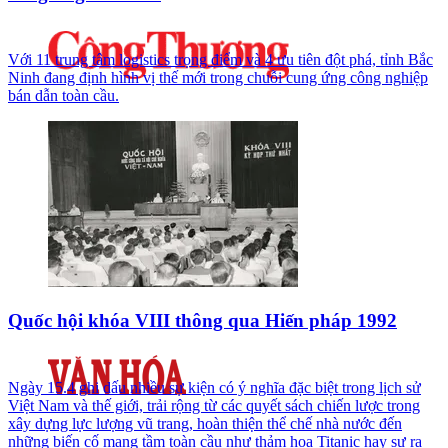
Với 11 trung tâm logistics trọng điểm và 4 ưu tiên đột phá, tỉnh Bắc
Ninh đang định hình vị thế mới trong chuỗi cung ứng công nghiệp
bán dẫn toàn cầu.
Quốc hội khóa VIII thông qua Hiến pháp 1992
Ngày 15.4 ghi dấu nhiều sự kiện có ý nghĩa đặc biệt trong lịch sử
Việt Nam và thế giới, trải rộng từ các quyết sách chiến lược trong
xây dựng lực lượng vũ trang, hoàn thiện thể chế nhà nước đến
những biến cố mang tầm toàn cầu như thảm họa Titanic hay sự ra