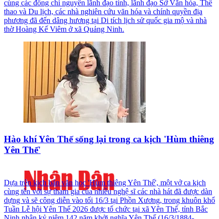
cùng các đồng chí nguyên lãnh đạo tỉnh, lãnh đạo Sở Văn hóa, Thể
thao và Du lịch, các nhà nghiên cứu văn hóa và chính quyền địa
phương đã đến dâng hương tại Di tích lịch sử quốc gia mộ và nhà
thờ Hoàng Kế Viêm ở xã Quảng Ninh.
Hào khí Yên Thế sống lại trong ca kịch 'Hùm thiêng
Yên Thế'
Dựa trên kịch bản văn học 'Hùm thiêng Yên Thế', một vở ca kịch
cùng tên với sự tham gia của nhiều nghệ sĩ các nhà hát đã được dàn
dựng và sẽ công diễn vào tối 16/3 tại Phồn Xương, trong khuôn khổ
Tuần Lễ hội Yên Thế 2026 được tổ chức tại xã Yên Thế, tỉnh Bắc
Ninh nhân kỷ niệm 142 năm khởi nghĩa Yên Thế (16/3/1884-