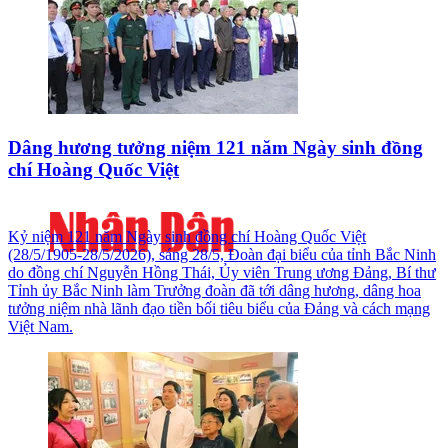
Dâng hương tưởng niệm 121 năm Ngày sinh đồng
chí Hoàng Quốc Việt
Kỷ niệm 121 năm Ngày sinh đồng chí Hoàng Quốc Việt
(28/5/1905-28/5/2026), sáng 28/5, Đoàn đại biểu của tỉnh Bắc Ninh
do đồng chí Nguyễn Hồng Thái, Ủy viên Trung ương Đảng, Bí thư
Tỉnh ủy Bắc Ninh làm Trưởng đoàn đã tới dâng hương, dâng hoa
tưởng niệm nhà lãnh đạo tiền bối tiêu biểu của Đảng và cách mạng
Việt Nam.