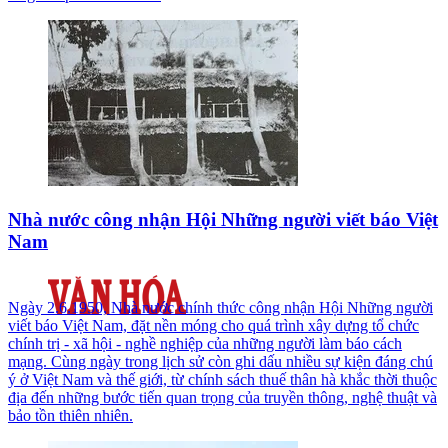
Nhà nước công nhận Hội Những người viết báo Việt
Nam
Ngày 2.6.1950, Nhà nước chính thức công nhận Hội Những người
viết báo Việt Nam, đặt nền móng cho quá trình xây dựng tổ chức
chính trị - xã hội - nghề nghiệp của những người làm báo cách
mạng. Cùng ngày trong lịch sử còn ghi dấu nhiều sự kiện đáng chú
ý ở Việt Nam và thế giới, từ chính sách thuế thân hà khắc thời thuộc
địa đến những bước tiến quan trọng của truyền thông, nghệ thuật và
bảo tồn thiên nhiên.