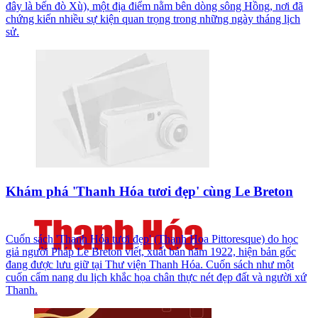
đây là bến đò Xù), một địa điểm nằm bên dòng sông Hồng, nơi đã
chứng kiến nhiều sự kiện quan trọng trong những ngày tháng lịch
sử.
Khám phá 'Thanh Hóa tươi đẹp' cùng Le Breton
Cuốn sách 'Thanh Hóa tươi đẹp' (Thanh Hoa Pittoresque) do học
giả người Pháp Le Breton viết, xuất bản năm 1922, hiện bản gốc
đang được lưu giữ tại Thư viện Thanh Hóa. Cuốn sách như một
cuốn cẩm nang du lịch khắc họa chân thực nét đẹp đất và người xứ
Thanh.