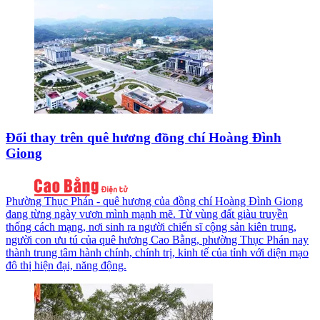
Đổi thay trên quê hương đồng chí Hoàng Đình
Giong
Phường Thục Phán - quê hương của đồng chí Hoàng Đình Giong
đang từng ngày vươn mình mạnh mẽ. Từ vùng đất giàu truyền
thống cách mạng, nơi sinh ra người chiến sĩ cộng sản kiên trung,
người con ưu tú của quê hương Cao Bằng, phường Thục Phán nay
thành trung tâm hành chính, chính trị, kinh tế của tỉnh với diện mạo
đô thị hiện đại, năng động.