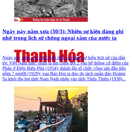
Ngày này năm xưa (30/3): Nhiều sự kiện đáng ghi
nhớ trong lịch sử chống ngoại xâm của nước ta
Ngày này năm xưa (30/3) đã diễn ra nhiều sự kiện lịch sử của dân
tộc Việt Nam như: quân ta tấn công đợt 2 vào hệ thống cứ điểm của
Pháp ở Điện Biên Phủ (1954); thành lập tổ chức cộng sản đầu tiên
gồm 7 người (1929); vua Bảo Đại ra đạo dụ tách quần đảo Hoàng
Sa khỏi địa hạt tỉnh Nam Ngãi nhập vào tỉnh Thừa Thiên (1938)...