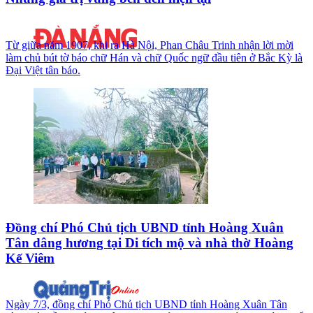
Từ giữa năm 1907, khi ra Hà Nội, Phan Châu Trinh nhận lời mời
làm chủ bút tờ báo chữ Hán và chữ Quốc ngữ đầu tiên ở Bắc Kỳ là
Đại Việt tân báo.
Đồng chí Phó Chủ tịch UBND tỉnh Hoàng Xuân
Tân dâng hương tại Di tích mộ và nhà thờ Hoàng
Kế Viêm
Ngày 7/3, đồng chí Phó Chủ tịch UBND tỉnh Hoàng Xuân Tân