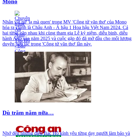
Mono
Nhân vật nữ 'lạ mà quen' trong MV 'Công tử văn thơ' của Mono
hóa ra chính là Châu Anh - Á hậu 1 Hoa hậu Việt Nam 2024. Cả
hai từng gặp nhau khi cùng tham gia Lễ kỷ niệm, diễu binh, diễu
hành A80 vào năm 2025 và cuộc gặp đó đã mở đầu cho mối lương
duyên hợp tác trong 'Công tử văn thơ' lần này.
Dù trăm năm nữa…
Nhớ đến những điều Bác Hồ kính yêu từng dạy người làm báo và