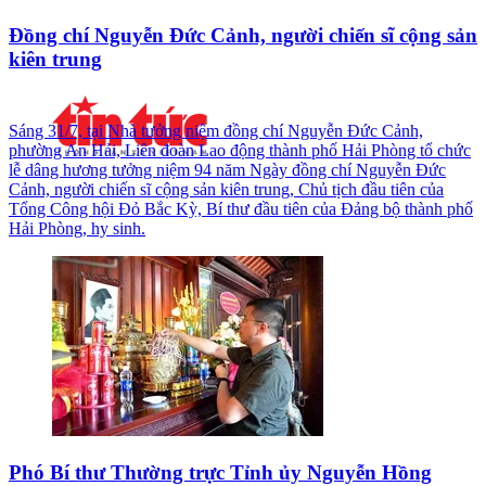
Đồng chí Nguyễn Đức Cảnh, người chiến sĩ cộng sản
kiên trung
Sáng 31/7, tại Nhà tưởng niệm đồng chí Nguyễn Đức Cảnh,
phường An Hải, Liên đoàn Lao động thành phố Hải Phòng tổ chức
lễ dâng hương tưởng niệm 94 năm Ngày đồng chí Nguyễn Đức
Cảnh, người chiến sĩ cộng sản kiên trung, Chủ tịch đầu tiên của
Tổng Công hội Đỏ Bắc Kỳ, Bí thư đầu tiên của Đảng bộ thành phố
Hải Phòng, hy sinh.
Phó Bí thư Thường trực Tỉnh ủy Nguyễn Hồng