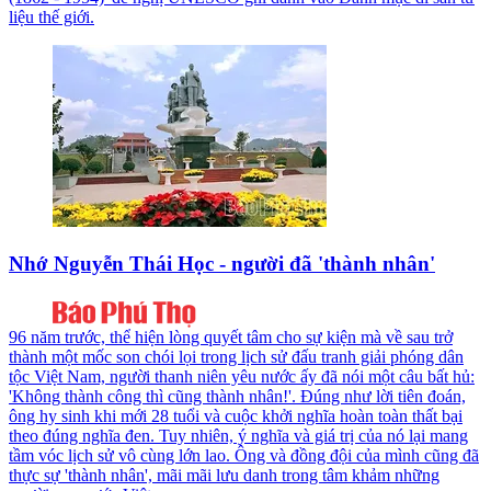
liệu thế giới.
Nhớ Nguyễn Thái Học - người đã 'thành nhân'
96 năm trước, thể hiện lòng quyết tâm cho sự kiện mà về sau trở
thành một mốc son chói lọi trong lịch sử đấu tranh giải phóng dân
tộc Việt Nam, người thanh niên yêu nước ấy đã nói một câu bất hủ:
'Không thành công thì cũng thành nhân!'. Đúng như lời tiên đoán,
ông hy sinh khi mới 28 tuổi và cuộc khởi nghĩa hoàn toàn thất bại
theo đúng nghĩa đen. Tuy nhiên, ý nghĩa và giá trị của nó lại mang
tầm vóc lịch sử vô cùng lớn lao. Ông và đồng đội của mình cũng đã
thực sự 'thành nhân', mãi mãi lưu danh trong tâm khảm những