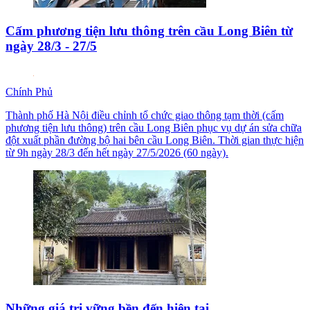
Cấm phương tiện lưu thông trên cầu Long Biên từ
ngày 28/3 - 27/5
Chính Phủ
Thành phố Hà Nội điều chỉnh tổ chức giao thông tạm thời (cấm
phương tiện lưu thông) trên cầu Long Biên phục vụ dự án sửa chữa
đột xuất phần đường bộ hai bên cầu Long Biên. Thời gian thực hiện
từ 9h ngày 28/3 đến hết ngày 27/5/2026 (60 ngày).
Những giá trị vững bền đến hiện tại