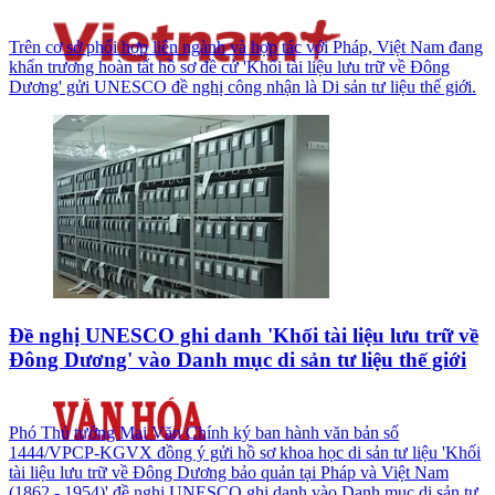
Trên cơ sở phối hợp liên ngành và hợp tác với Pháp, Việt Nam đang
khẩn trương hoàn tất hồ sơ đề cử 'Khối tài liệu lưu trữ về Đông
Dương' gửi UNESCO đề nghị công nhận là Di sản tư liệu thế giới.
Đề nghị UNESCO ghi danh 'Khối tài liệu lưu trữ về
Đông Dương' vào Danh mục di sản tư liệu thế giới
Phó Thủ tướng Mai Văn Chính ký ban hành văn bản số
1444/VPCP-KGVX đồng ý gửi hồ sơ khoa học di sản tư liệu 'Khối
tài liệu lưu trữ về Đông Dương bảo quản tại Pháp và Việt Nam
(1862 - 1954)' đề nghị UNESCO ghi danh vào Danh mục di sản tư