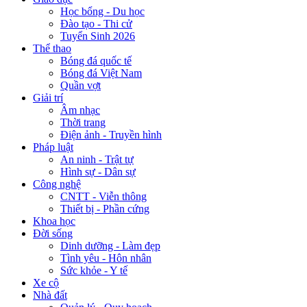
Học bổng - Du học
Đào tạo - Thi cử
Tuyển Sinh 2026
Thể thao
Bóng đá quốc tế
Bóng đá Việt Nam
Quần vợt
Giải trí
Âm nhạc
Thời trang
Điện ảnh - Truyền hình
Pháp luật
An ninh - Trật tự
Hình sự - Dân sự
Công nghệ
CNTT - Viễn thông
Thiết bị - Phần cứng
Khoa học
Đời sống
Dinh dưỡng - Làm đẹp
Tình yêu - Hôn nhân
Sức khỏe - Y tế
Xe cộ
Nhà đất