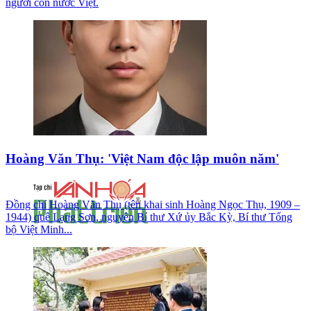
người con nước Việt.
Hoàng Văn Thụ: 'Việt Nam độc lập muôn năm'
Đồng chí Hoàng Văn Thụ (tên khai sinh Hoàng Ngọc Thụ, 1909 –
1944) quê Lạng Sơn, nguyên Bí thư Xứ ủy Bắc Kỳ, Bí thư Tổng
bộ Việt Minh...