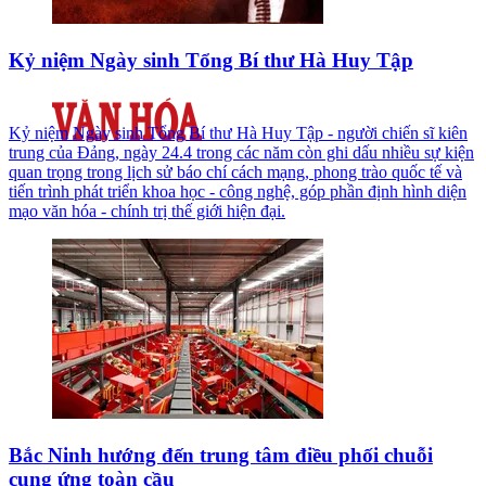
Kỷ niệm Ngày sinh Tổng Bí thư Hà Huy Tập
Kỷ niệm Ngày sinh Tổng Bí thư Hà Huy Tập - người chiến sĩ kiên
trung của Đảng, ngày 24.4 trong các năm còn ghi dấu nhiều sự kiện
quan trọng trong lịch sử báo chí cách mạng, phong trào quốc tế và
tiến trình phát triển khoa học - công nghệ, góp phần định hình diện
mạo văn hóa - chính trị thế giới hiện đại.
Bắc Ninh hướng đến trung tâm điều phối chuỗi
cung ứng toàn cầu