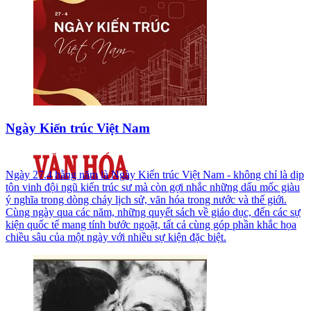
Ngày Kiến trúc Việt Nam
Ngày 27.4 hằng năm là Ngày Kiến trúc Việt Nam - không chỉ là dịp
tôn vinh đội ngũ kiến trúc sư mà còn gợi nhắc những dấu mốc giàu
ý nghĩa trong dòng chảy lịch sử, văn hóa trong nước và thế giới.
Cùng ngày qua các năm, những quyết sách về giáo dục, đến các sự
kiện quốc tế mang tính bước ngoặt, tất cả cùng góp phần khắc họa
chiều sâu của một ngày với nhiều sự kiện đặc biệt.