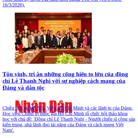
16/3/2026).
Tôn vinh, tri ân những cống hiến to lớn của đồng
chí Lê Thanh Nghị với sự nghiệp cách mạng của
Đảng và dân tộc
Chiều 5/3, tại Hà Nội, Viện Hồ Chí Minh và các lãnh tụ của Đảng,
Học viện Chính trị quốc gia Hồ Chí Minh tổ chức hội thảo khoa
học với chủ đề: 'Đồng chí Lê Thanh Nghị - Người chiến sĩ cộng sản
kiên trung, nhà lãnh đạo tài năng của Đảng và cách mạng Việt
Nam'.