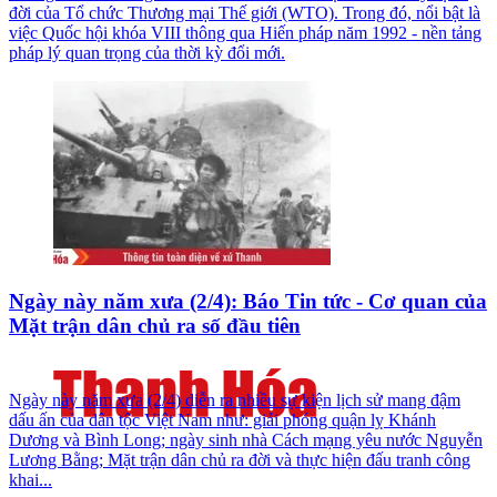
đời của Tổ chức Thương mại Thế giới (WTO). Trong đó, nổi bật là
việc Quốc hội khóa VIII thông qua Hiến pháp năm 1992 - nền tảng
pháp lý quan trọng của thời kỳ đổi mới.
Ngày này năm xưa (2/4): Báo Tin tức - Cơ quan của
Mặt trận dân chủ ra số đầu tiên
Ngày này năm xưa (2/4) diễn ra nhiều sự kiện lịch sử mang đậm
dấu ấn của dân tộc Việt Nam như: giải phóng quận lỵ Khánh
Dương và Bình Long; ngày sinh nhà Cách mạng yêu nước Nguyễn
Lương Bằng; Mặt trận dân chủ ra đời và thực hiện đấu tranh công
khai...