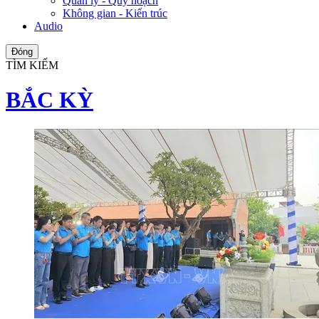
Quản lý - Quy hoạch
Không gian - Kiến trúc
Audio
Đóng
TÌM KIẾM
BẮC KỲ