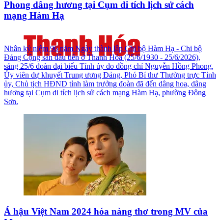
Phong dâng hương tại Cụm di tích lịch sử cách
mạng Hàm Hạ
Nhân kỷ niệm 96 năm Ngày thành lập Chi bộ Hàm Hạ - Chi bộ
Đảng Cộng sản đầu tiên ở Thanh Hóa (25/6/1930 - 25/6/2026),
sáng 25/6 đoàn đại biểu Tỉnh ủy do đồng chí Nguyễn Hồng Phong,
Ủy viên dự khuyết Trung ương Đảng, Phó Bí thư Thường trực Tỉnh
ủy, Chủ tịch HĐND tỉnh làm trưởng đoàn đã đến dâng hoa, dâng
hương tại Cụm di tích lịch sử cách mạng Hàm Hạ, phường Đông
Sơn.
Á hậu Việt Nam 2024 hóa nàng thơ trong MV của