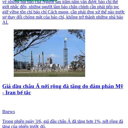
về những bài báo của Người sau trăm năm vẫn được báo chí thế
giới nhắc đến, những người làm báo chân chính cần phải tiếp tục
giữ vững tôn chỉ báo chí Cách mạng, cần phải ứng xử thế nào trước
sự thay đổi chóng mặt của báo chí, không trở thành những nhà báo
AI.
Giá dầu châu Á nới rộng đà tăng do đàm phán Mỹ
- Iran bế tắc
Bnews
Trong phiên ngày 3/6, giá dầu châu Á đã tăng hơn 1%, nới rộng đà
tăng của phiên trước đó.