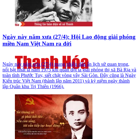
Ngày này năm xưa (27/4): Hội Lao động giải phóng
miền Nam Việt Nam ra đời
Ngày này năm xưa (27/4) mang nhiều dấu ấn lịch sử quan trọng,
nổi bật nhất là năm 1975 khi quân đội ta giải phóng thị xã Bà Rịa và
toàn tỉnh Phước Tuy, siết chặt vòng vây Sài Gòn. Đây cũng là Ngày
Kiến trúc Việt Nam (thành lập năm 2011) và kỷ niệm ngày thành
lập Quân khu Trị Thiên (1966).