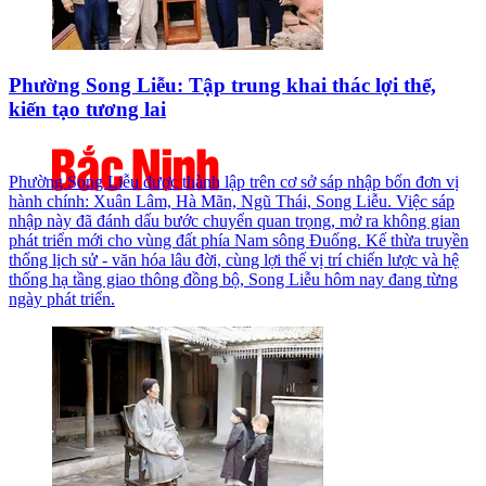
Phường Song Liễu: Tập trung khai thác lợi thế,
kiến tạo tương lai
Phường Song Liễu được thành lập trên cơ sở sáp nhập bốn đơn vị
hành chính: Xuân Lâm, Hà Mãn, Ngũ Thái, Song Liễu. Việc sáp
nhập này đã đánh dấu bước chuyển quan trọng, mở ra không gian
phát triển mới cho vùng đất phía Nam sông Đuống. Kế thừa truyền
thống lịch sử - văn hóa lâu đời, cùng lợi thế vị trí chiến lược và hệ
thống hạ tầng giao thông đồng bộ, Song Liễu hôm nay đang từng
ngày phát triển.