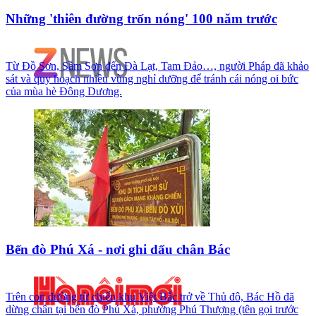
Những 'thiên đường trốn nóng' 100 năm trước
Từ Đồ Sơn, Sầm Sơn đến Đà Lạt, Tam Đảo…, người Pháp đã khảo
sát và quy hoạch nhiều vùng nghỉ dưỡng để tránh cái nóng oi bức
của mùa hè Đông Dương.
Bến đò Phú Xá - nơi ghi dấu chân Bác
Trên con đường từ chiến khu Việt Bắc trở về Thủ đô, Bác Hồ đã
dừng chân tại bến đò Phú Xá, phường Phú Thượng (tên gọi trước