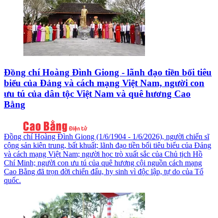
Đồng chí Hoàng Đình Giong - lãnh đạo tiền bối tiêu
biểu của Đảng và cách mạng Việt Nam, người con
ưu tú của dân tộc Việt Nam và quê hương Cao
Bằng
Đồng chí Hoàng Đình Giong (1/6/1904 - 1/6/2026), người chiến sĩ
cộng sản kiên trung, bất khuất; lãnh đạo tiền bối tiêu biểu của Đảng
và cách mạng Việt Nam; người học trò xuất sắc của Chủ tịch Hồ
Chí Minh; người con ưu tú của quê hương cội nguồn cách mạng
Cao Bằng đã trọn đời chiến đấu, hy sinh vì độc lập, tự do của Tổ
quốc.