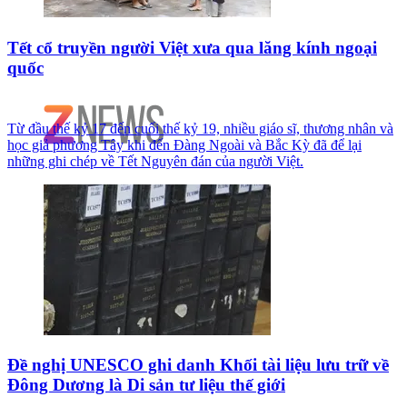
Tết cổ truyền người Việt xưa qua lăng kính ngoại
quốc
Từ đầu thế kỷ 17 đến cuối thế kỷ 19, nhiều giáo sĩ, thương nhân và
học giả phương Tây khi đến Đàng Ngoài và Bắc Kỳ đã để lại
những ghi chép về Tết Nguyên đán của người Việt.
Đề nghị UNESCO ghi danh Khối tài liệu lưu trữ về
Đông Dương là Di sản tư liệu thế giới