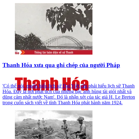
Thanh Hóa xưa qua ghi chép của người Pháp
'Có thể nói, muốn hiểu lịch sử Đại Việt cần phải hiểu lịch sử Thanh
Hóa. Đây là nơi phát tích của những bậc anh hùng tài giỏi nhất và
dũng cảm nhất nước Nam'. Đó là nhận xét của tác giả H. Le Breton
trong cuốn sách viết về tỉnh Thanh Hóa phát hành năm 1924.