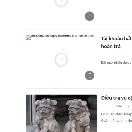
Tài khoản bấ
hoàn trả
Bất ngờ nhận được 5
Điều tra vụ c
1
liên quan
Cơ quan chức năng đ
Quỳnh Phụ, tỉnh Hưn