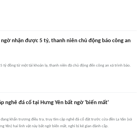
t ngờ nhận được 5 tỷ, thanh niên chủ động báo công an
 tỷ đồng từ một tài khoản lạ, thanh niên đã chủ động đến công an xã trình báo.
ặp nghê đá cổ tại Hưng Yên bất ngờ 'biến mất'
ang khẩn trương điều tra, truy tìm cặp nghê đá cổ đặt trước cửa đền La Vân (xã
g Yên) hai linh vật này bất ngờ biến mất, nghi bị kẻ gian đánh cắp.