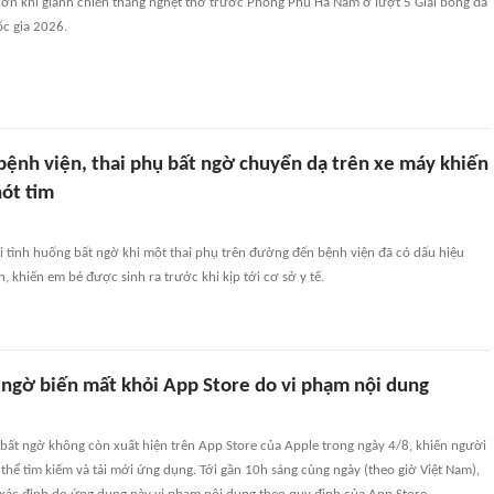
lớn khi giành chiến thắng nghẹt thở trước Phong Phú Hà Nam ở lượt 5 Giải bóng đá
c gia 2026.
bệnh viện, thai phụ bất ngờ chuyển dạ trên xe máy khiến
ót tim
ại tình huống bất ngờ khi một thai phụ trên đường đến bệnh viện đã có dấu hiệu
, khiến em bé được sinh ra trước khi kịp tới cơ sở y tế.
 ngờ biến mất khỏi App Store do vi phạm nội dung
bất ngờ không còn xuất hiện trên App Store của Apple trong ngày 4/8, khiến người
hể tìm kiếm và tải mới ứng dụng. Tới gần 10h sáng cùng ngày (theo giờ Việt Nam),