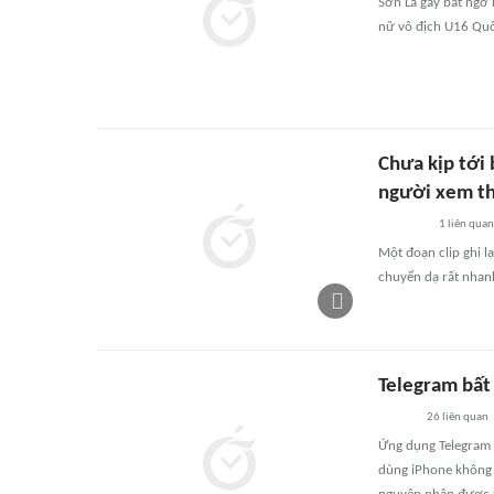
Sơn La gây bất ngờ 
nữ vô địch U16 Quố
Chưa kịp tới 
người xem th
1
liên quan
Một đoạn clip ghi l
chuyển dạ rất nhanh
Telegram bất
26
liên quan
Ứng dụng Telegram 
dùng iPhone không t