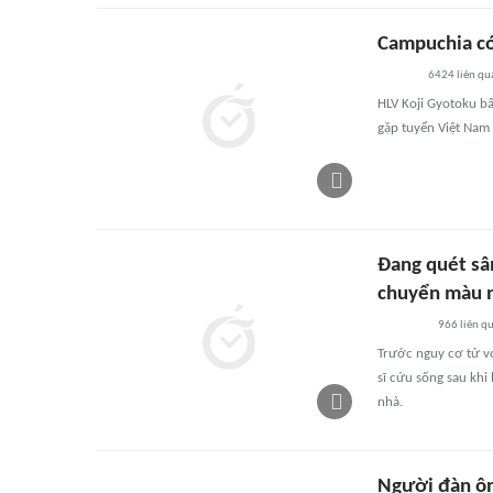
Campuchia có
6424
liên qu
HLV Koji Gyotoku bấ
gặp tuyển Việt Nam
Đang quét sân
chuyển màu 
966
liên q
Trước nguy cơ tử v
sĩ cứu sống sau khi
nhà.
Người đàn ông