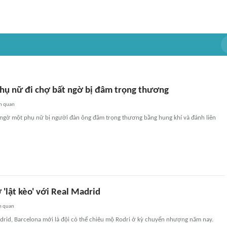
phụ nữ đi chợ bất ngờ bị đâm trọng thương
n quan
t ngờ một phụ nữ bị người đàn ông đâm trọng thương bằng hung khí và đánh liên
 'lật kèo' với Real Madrid
n quan
drid, Barcelona mới là đội có thể chiêu mộ Rodri ở kỳ chuyển nhượng năm nay.