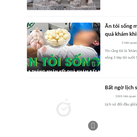
Ăn tỏi sống m
quả khám khi
2
liên quan
Tin rằng tỏi là 'kh
sống 3 tép tỏi suốt 
Bất ngờ lịch
1065
liên quan
Lịch sử đối đầu giữ