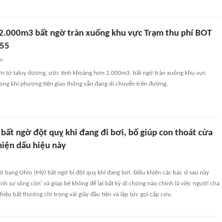
 2.000m3 bất ngờ tràn xuống khu vực Trạm thu phí BOT
155
an
ớn từ taluy dương, ước tính khoảng hơn 2.000m3, bất ngờ tràn xuống khu vực
rong khi phương tiện giao thông vẫn đang di chuyển trên đường.
i bất ngờ đột quỵ khi đang đi bơi, bố giúp con thoát cửa
hiện dấu hiệu này
 ở bang Ohio (Mỹ) bất ngờ bị đột quỵ khi đang bơi. Điều khiến các bác sĩ sau này
định sự sống còn' và giúp bé không để lại bất kỳ di chứng nào chính là việc người cha
iệu bất thường chỉ trong vài giây đầu tiên và lập tức gọi cấp cứu.