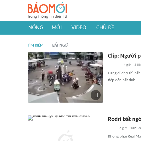
NÓNG
MỚI
VIDEO
CHỦ ĐỀ
TÌM KIẾM
BẤT NGỜ
Clip: Người 
4 giờ
3
liê
Đang đi chợ thì bấ
tiếp đến bất tỉnh.
Rodri bất ngờ
6 giờ
132
liê
Không phải Real Ma