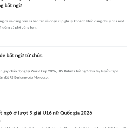
ng bất ngờ
g đã và đang rôm rả bàn tán về đoạn clip ghi lại khoảnh khắc đáng chú ý của một
đi uống cà phê cùng bạn.
de bất ngờ từ chức
ình gây chấn động tại World Cup 2026, HLV Bubista bất ngờ chia tay tuyển Cape
dẫn dắt RS Berkane của Morocco.
t ngờ ở lượt 5 giải U16 nữ Quốc gia 2026
n