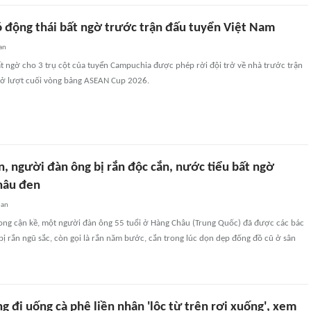
 động thái bất ngờ trước trận đấu tuyển Việt Nam
an
t ngờ cho 3 trụ cột của tuyển Campuchia được phép rời đội trở về nhà trước trận
 ở lượt cuối vòng bảng ASEAN Cup 2026.
, người đàn ông bị rắn độc cắn, nước tiểu bất ngờ
nâu đen
uan
ong cận kề, một người đàn ông 55 tuổi ở Hàng Châu (Trung Quốc) đã được các bác
 bị rắn ngũ sắc, còn gọi là rắn năm bước, cắn trong lúc dọn dẹp đống đồ cũ ở sân
 đi uống cà phê liền nhận 'lộc từ trên rơi xuống', xem