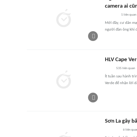
camera ai cũ
1
liên quan
Mới đây, cư dân mạn
người đàn ông khi 
HLV Cape Ver
535
liên quan
Ít tuần sau hành tr
Verde để nhận lời 
Sơn La gây bấ
6
liên qua