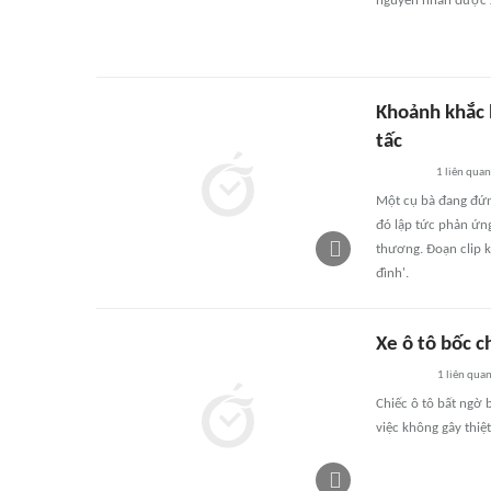
nguyên nhân được x
Khoảnh khắc 
tấc
1
liên quan
Một cụ bà đang đứn
đó lập tức phản ứn
thương. Đoạn clip k
đình'.
Xe ô tô bốc 
1
liên qua
Chiếc ô tô bất ngờ
việc không gây thiệ