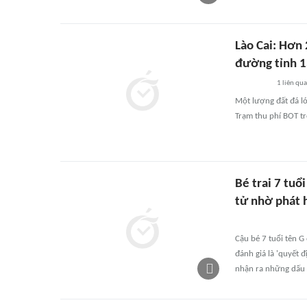
Lào Cai: Hơn
đường tỉnh 
1
liên qu
Một lượng đất đá l
Trạm thu phí BOT t
Bé trai 7 tuổ
tử nhờ phát 
Cậu bé 7 tuổi tên G
đánh giá là 'quyết 
nhận ra những dấu h