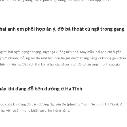
ác định do ứng dụng này vi phạm nội dung theo quy định của App Store.
hai anh em phối hợp ăn ý, đỡ bà thoát cú ngã trong gang
g thì bất ngờ loạng choạng, suýt ngã xuống nền nhà. May mắn, hai anh em ở gần
g cực nhanh, mỗi người đỡ một bên nên bà giữ được thăng bằng và không gặp chấn
hiến nhiều người thích thú khi ví hai cậu cháu như 'đội phản ứng nhanh của gia
cháy khi đang đỗ bên đường ở Hà Tĩnh
n
 bốc cháy khi đang đỗ trên đường Nguyễn Du (phường Thành Sen, tỉnh Hà Tĩnh). Vụ
t hại về người nhưng khiến xe bị hư hỏng nặng.