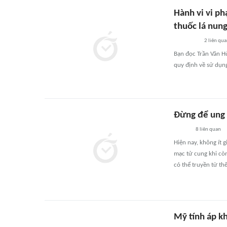
Hành vi vi ph
thuốc lá nun
2
liên qu
Bạn đọc Trần Văn Hù
quy định về sử dụng
Đừng để ung 
8
liên quan
Hiện nay, không ít 
mạc tử cung khi còn
có thể truyền từ th
Mỹ tính áp k