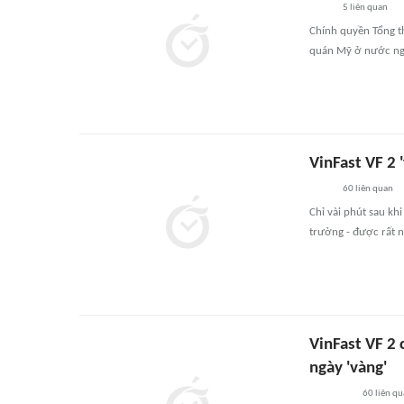
5
liên quan
Chính quyền Tổng t
quán Mỹ ở nước ngo
VinFast VF 2 
60
liên quan
Chỉ vài phút sau kh
trường - được rất n
VinFast VF 2 
ngày 'vàng'
60
liên qu