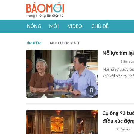
NÓNG
MỚI
VIDEO
CHỦ ĐỀ
TÌM KIẾM
ANH CHỊ EM RUỘT
Nỗ lực tìm lạ
3
liên qu
Mỗi hồ sơ được kết 
khứ với hiện tại, th
Cụ ông 92 tuổ
điều xúc độn
2
liên quan