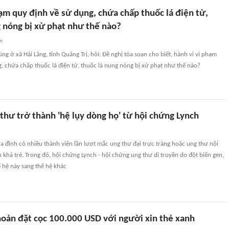
ạm quy định về sử dụng, chứa chấp thuốc lá điện tử,
g nóng bị xử phạt như thế nào?
an
ng ở xã Hải Lăng, tỉnh Quảng Trị, hỏi: Đề nghị tòa soạn cho biết, hành vi vi phạm
, chứa chấp thuốc lá điện tử, thuốc lá nung nóng bị xử phạt như thế nào?
thư trở thành 'hệ lụy dòng họ' từ hội chứng Lynch
gia đình có nhiều thành viên lần lượt mắc ung thư đại trực tràng hoặc ung thư nội
 khá trẻ. Trong đó, hội chứng Lynch - hội chứng ung thư di truyền do đột biến gen,
ế hệ này sang thế hệ khác
hoản đặt cọc 100.000 USD với người xin thẻ xanh