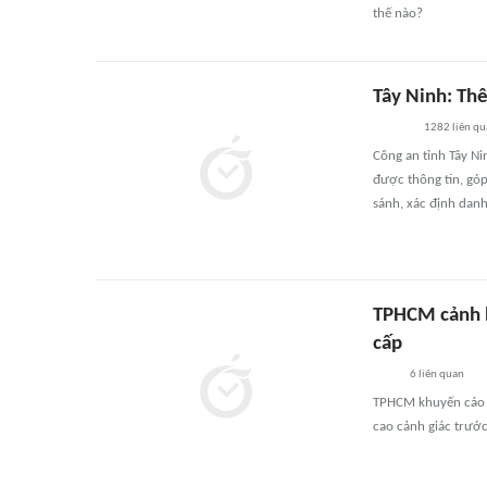
thế nào?
Tây Ninh: Th
1282
liên qu
Công an tỉnh Tây Ni
được thông tin, góp
sánh, xác định danh t
TPHCM cảnh b
cấp
6
liên quan
TPHCM khuyến cáo p
cao cảnh giác trước