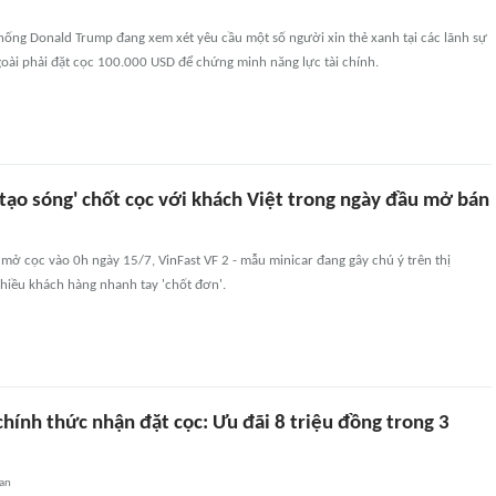
hống Donald Trump đang xem xét yêu cầu một số người xin thẻ xanh tại các lãnh sự
ài phải đặt cọc 100.000 USD để chứng minh năng lực tài chính.
'tạo sóng' chốt cọc với khách Việt trong ngày đầu mở bán
i mở cọc vào 0h ngày 15/7, VinFast VF 2 - mẫu minicar đang gây chú ý trên thị
hiều khách hàng nhanh tay 'chốt đơn'.
chính thức nhận đặt cọc: Ưu đãi 8 triệu đồng trong 3
an