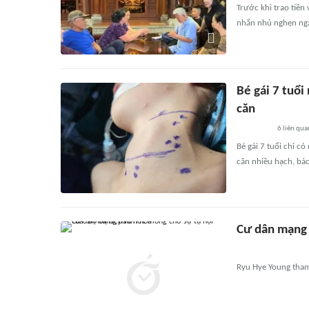
Trước khi trao tiền
nhắn nhủ nghẹn ng
Bé gái 7 tuổi
căn
6
liên qua
Bé gái 7 tuổi chỉ c
căn nhiều hạch, bá
Cư dân mạng 
Ryu Hye Young tham