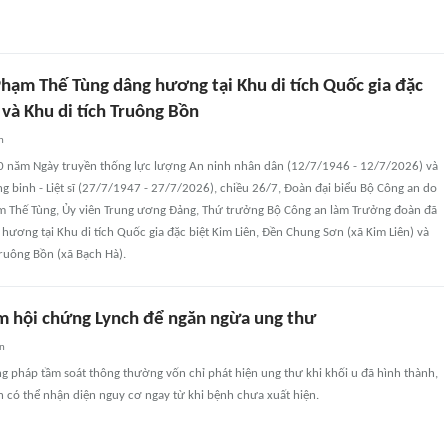
hạm Thế Tùng dâng hương tại Khu di tích Quốc gia đặc
 và Khu di tích Truông Bồn
n
0 năm Ngày truyền thống lực lượng An ninh nhân dân (12/7/1946 - 12/7/2026) và
 binh - Liệt sĩ (27/7/1947 - 27/7/2026), chiều 26/7, Đoàn đại biểu Bộ Công an do
Thế Tùng, Ủy viên Trung ương Đảng, Thứ trưởng Bộ Công an làm Trưởng đoàn đã
hương tại Khu di tích Quốc gia đặc biệt Kim Liên, Đền Chung Sơn (xã Kim Liên) và
Truông Bồn (xã Bạch Hà).
m hội chứng Lynch để ngăn ngừa ung thư
an
g pháp tầm soát thông thường vốn chỉ phát hiện ung thư khi khối u đã hình thành,
n có thể nhận diện nguy cơ ngay từ khi bệnh chưa xuất hiện.