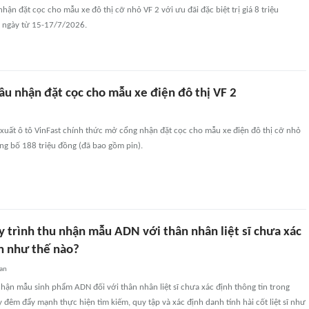
hận đặt cọc cho mẫu xe đô thị cỡ nhỏ VF 2 với ưu đãi đặc biệt trị giá 8 triệu
3 ngày từ 15-17/7/2026.
ầu nhận đặt cọc cho mẫu xe điện đô thị VF 2
xuất ô tô VinFast chính thức mở cổng nhận đặt cọc cho mẫu xe điện đô thị cỡ nhỏ
ng bố 188 triệu đồng (đã bao gồm pin).
y trình thu nhận mẫu ADN với thân nhân liệt sĩ chưa xác
in như thế nào?
uan
nhận mẫu sinh phẩm ADN đối với thân nhân liệt sĩ chưa xác định thông tin trong
 đêm đẩy mạnh thực hiện tìm kiếm, quy tập và xác định danh tính hài cốt liệt sĩ như