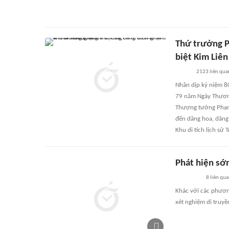
Thứ trưởng P
biệt Kim Liên
2123
liên qua
Nhân dịp kỷ niệm 8
79 năm Ngày Thương
Thượng tướng Phạm 
đến dâng hoa, dâng 
Khu di tích lịch sử 
Phát hiện sớ
8
liên qu
Khác với các phươn
xét nghiệm di truyề