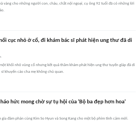
 và vàng cho những người con, cháu, chắt nội ngoại, cụ ông 92 tuổi đã có những lời
ào.
 nổi cục nhỏ ở cổ, đi khám bác sĩ phát hiện ung thư đã di
n
ó một khối nhỏ vùng cổ nhưng kết quả thăm khám phát hiện ung thư tuyến giáp đã di
c sĩ khuyến cáo cha mẹ không chủ quan.
háo hức mong chờ sự tụ hội của 'Bộ ba đẹp hơn hoa'
 gia đàm phán cùng Kim So Hyun và Song Kang cho một bộ phim tình cảm mới.