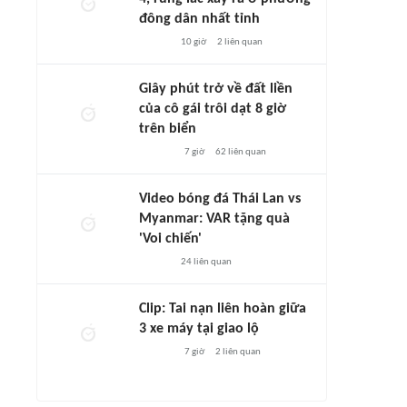
đông dân nhất tỉnh
10 giờ
2
liên quan
Giây phút trở về đất liền
của cô gái trôi dạt 8 giờ
trên biển
7 giờ
62
liên quan
Video bóng đá Thái Lan vs
Myanmar: VAR tặng quà
'Voi chiến'
24
liên quan
Clip: Tai nạn liên hoàn giữa
3 xe máy tại giao lộ
7 giờ
2
liên quan