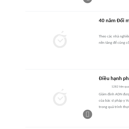
40 năm Đổi mớ
Theo các nhà nghiên 
nền tảng để củng cố
Điều hạnh phú
1282
liên qu
Giám định ADN được 
của bác sĩ pháp y 
trong quá trình thự