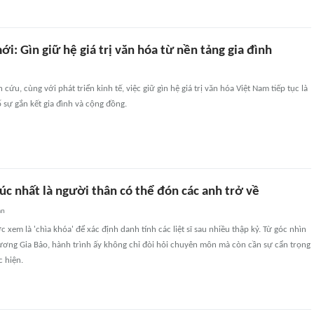
i: Gìn giữ hệ giá trị văn hóa từ nền tảng gia đình
cứu, cùng với phát triển kinh tế, việc giữ gìn hệ giá trị văn hóa Việt Nam tiếp tục là
 sự gắn kết gia đình và cộng đồng.
c nhất là người thân có thể đón các anh trở về
an
xem là 'chìa khóa' để xác định danh tính các liệt sĩ sau nhiều thập kỷ. Từ góc nhìn
Vương Gia Bảo, hành trình ấy không chỉ đòi hỏi chuyên môn mà còn cần sự cẩn trọng
c hiện.