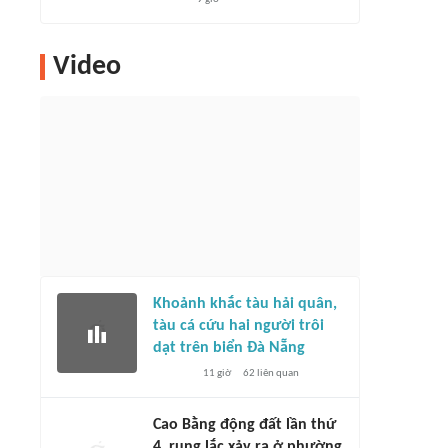
Video
Khoảnh khắc tàu hải quân,
tàu cá cứu hai người trôi
dạt trên biển Đà Nẵng
11 giờ
62
liên quan
Cao Bằng động đất lần thứ
4, rung lắc xảy ra ở phường