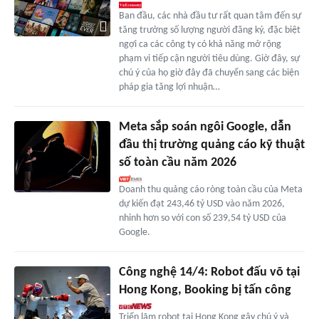
Ban đầu, các nhà đầu tư rất quan tâm đến sự
tăng trưởng số lượng người đăng ký, đặc biệt
ngợi ca các công ty có khả năng mở rộng
phạm vi tiếp cận người tiêu dùng. Giờ đây, sự
chú ý của họ giờ đây đã chuyển sang các biện
pháp gia tăng lợi nhuận…
Meta sắp soán ngôi Google, dẫn
đầu thị trường quảng cáo kỹ thuật
số toàn cầu năm 2026
Doanh thu quảng cáo ròng toàn cầu của Meta
dự kiến đạt 243,46 tỷ USD vào năm 2026,
nhỉnh hơn so với con số 239,54 tỷ USD của
Google.
Công nghệ 14/4: Robot đấu võ tại
Hong Kong, Booking bị tấn công
Triển lãm robot tại Hong Kong gây chú ý và