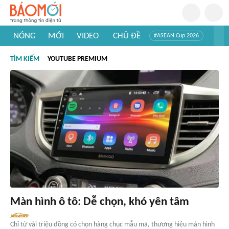
NÓNG
MỚI
VIDEO
CHỦ ĐỀ
#ASEAN Cup 2026
#Trí tuệ nhân tạo
#Mỹ - Iran
#Khám phá Việt Nam
TÌM KIẾM
YOUTUBE PREMIUM
#Khám phá thế giới
Màn hình ô tô: Dễ chọn, khó yên tâm
Chỉ từ vài triệu đồng có chọn hàng chục mẫu mã, thương hiệu màn hình