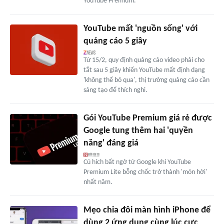
YouTube Premium.
YouTube mất 'nguồn sống' với
quảng cáo 5 giây
Từ 15/2, quy định quảng cáo video phải cho
tắt sau 5 giây khiến YouTube mất định dạng
'không thể bỏ qua', thị trường quảng cáo cần
sáng tạo để thích nghi.
Gói YouTube Premium giá rẻ được
Google tung thêm hai 'quyền
năng' đáng giá
Cú hích bất ngờ từ Google khi YouTube
Premium Lite bỗng chốc trở thành 'món hời'
nhất năm.
Mẹo chia đôi màn hình iPhone để
dùng 2 ứng dụng cùng lúc cực