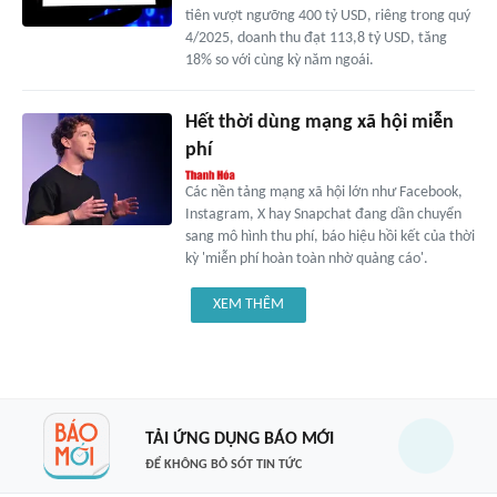
tiên vượt ngưỡng 400 tỷ USD, riêng trong quý
4/2025, doanh thu đạt 113,8 tỷ USD, tăng
18% so với cùng kỳ năm ngoái.
Hết thời dùng mạng xã hội miễn
phí
Các nền tảng mạng xã hội lớn như Facebook,
Instagram, X hay Snapchat đang dần chuyển
sang mô hình thu phí, báo hiệu hồi kết của thời
kỳ 'miễn phí hoàn toàn nhờ quảng cáo'.
XEM THÊM
TẢI ỨNG DỤNG BÁO MỚI
ĐỂ KHÔNG BỎ SÓT TIN TỨC