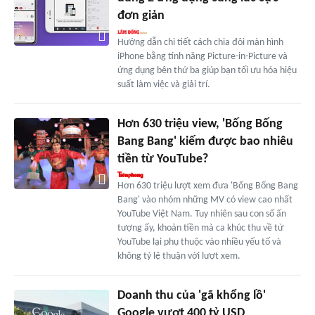
đơn giản
Hướng dẫn chi tiết cách chia đôi màn hình
iPhone bằng tính năng Picture-in-Picture và
ứng dụng bên thứ ba giúp bạn tối ưu hóa hiệu
suất làm việc và giải trí.
Hơn 630 triệu view, 'Bống Bống
Bang Bang' kiếm được bao nhiêu
tiền từ YouTube?
Hơn 630 triệu lượt xem đưa 'Bống Bống Bang
Bang' vào nhóm những MV có view cao nhất
YouTube Việt Nam. Tuy nhiên sau con số ấn
tượng ấy, khoản tiền mà ca khúc thu về từ
YouTube lại phụ thuộc vào nhiều yếu tố và
không tỷ lệ thuận với lượt xem.
Doanh thu của 'gã khổng lồ'
Google vượt 400 tỷ USD