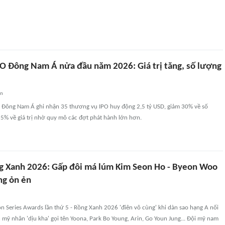
PO Đông Nam Á nửa đầu năm 2026: Giá trị tăng, số lượng
an
Đông Nam Á ghi nhận 35 thương vụ IPO huy động 2,5 tỷ USD, giảm 30% về số
5% về giá trị nhờ quy mô các đợt phát hành lớn hơn.
 Xanh 2026: Gấp đôi má lúm Kim Seon Ho - Byeon Woo
ng ỏn ẻn
 Series Awards lần thứ 5 - Rồng Xanh 2026 'điên vô cùng' khi dàn sao hạng A nối
 mỹ nhân 'dịu kha' gọi tên Yoona, Park Bo Young, Arin, Go Youn Jung... Đội mỹ nam