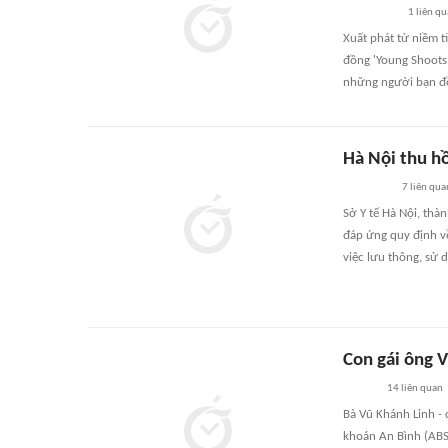
1
liên qu
Xuất phát từ niềm t
đồng 'Young Shoots
những người bạn đồ
Hà Nội thu h
7
liên qua
Sở Y tế Hà Nội, th
đáp ứng quy định v
việc lưu thông, sử 
Con gái ông 
14
liên quan
Bà Vũ Khánh Linh -
khoán An Bình (ABS