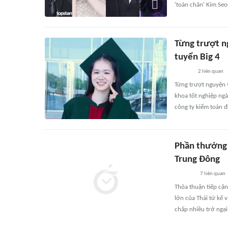
'toàn chân' Kim Se
Từng trượt ng
tuyển Big 4
2
liên quan
Từng trượt nguyện v
khoa tốt nghiệp ngà
công ty kiểm toán đ
Phần thưởng 
Trung Đông
7
liên quan
Thỏa thuận tiếp cậ
lớn của Thái tử kế
chấp nhiều trở ngại