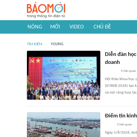
NÓNG
MỚI
VIDEO
CHỦ ĐỀ
TÌM KIẾM
YOUNG
Diễn đàn học 
doanh
4
liên quan
Hội thảo khoa học 
(ICYREB 2026) tạo k
và mở rộng hợp tác 
Điểm tin kinh
3
liên quan
Ngày 5/8/2026, kinh