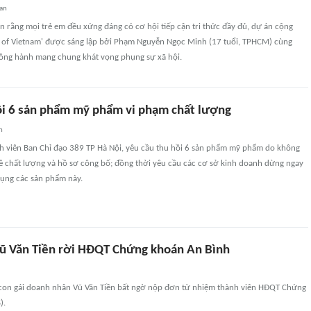
an
in rằng mọi trẻ em đều xứng đáng có cơ hội tiếp cận tri thức đầy đủ, dự án cộng
 of Vietnam' được sáng lập bởi Phạm Nguyễn Ngọc Minh (17 tuổi, TPHCM) cùng
ng hành mang chung khát vọng phụng sự xã hội.
ồi 6 sản phẩm mỹ phẩm vi phạm chất lượng
n
ành viên Ban Chỉ đạo 389 TP Hà Nội, yêu cầu thu hồi 6 sản phẩm mỹ phẩm do không
ề chất lượng và hồ sơ công bố; đồng thời yêu cầu các cơ sở kinh doanh dừng ngay
dụng các sản phẩm này.
Vũ Văn Tiền rời HĐQT Chứng khoán An Bình
 con gái doanh nhân Vũ Văn Tiền bất ngờ nộp đơn từ nhiệm thành viên HĐQT Chứng
).