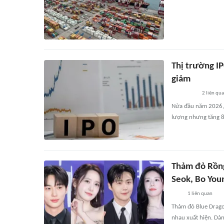
Thị trường I
giảm
2
liên qu
Nửa đầu năm 2026, 
lượng nhưng tăng 8
Thảm đỏ Rồng
Seok, Bo You
1
liên quan
Thảm đỏ Blue Dragon
nhau xuất hiện. Dàn