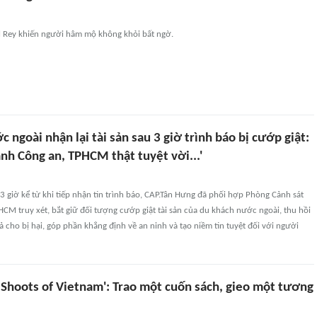
el Rey khiến người hâm mộ không khỏi bất ngờ.
 ngoài nhận lại tài sản sau 3 giờ trình báo bị cướp giật:
nh Công an, TPHCM thật tuyệt vời...'
3 giờ kể từ khi tiếp nhận tin trình báo, CAP.Tân Hưng đã phối hợp Phòng Cảnh sát
CM truy xét, bắt giữ đối tượng cướp giật tài sản của du khách nước ngoài, thu hồi
 trả cho bị hại, góp phần khẳng định về an ninh và tạo niềm tin tuyệt đối với người
 Shoots of Vietnam': Trao một cuốn sách, gieo một tương