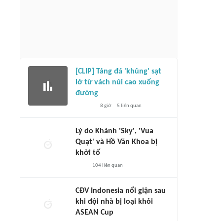
[CLIP] Tảng đá 'khủng' sạt
lở từ vách núi cao xuống
đường
8 giờ
5
liên quan
Lý do Khánh 'Sky', 'Vua
Quạt' và Hồ Văn Khoa bị
khởi tố
104
liên quan
CĐV Indonesia nổi giận sau
khi đội nhà bị loại khỏi
ASEAN Cup