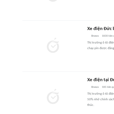
Xe điện Đức 
Bnews
1830
liên
Thị trường ô tô điệ
chạy pin được đăng
Xe điện tại 
Bnews
185
liên q
Thị trường ô tô điệ
50% nhờ chính sách 
thúc.