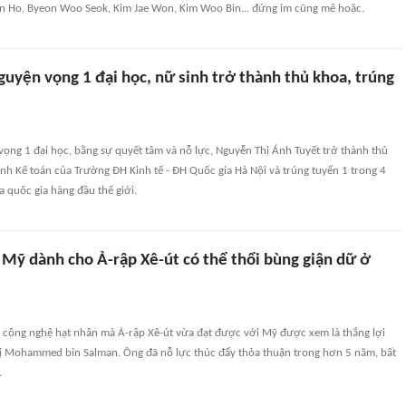
on Ho, Byeon Woo Seok, Kim Jae Won, Kim Woo Bin... đứng im cũng mê hoặc.
uyện vọng 1 đại học, nữ sinh trở thành thủ khoa, trúng
ọng 1 đại học, bằng sự quyết tâm và nỗ lực, Nguyễn Thị Ánh Tuyết trở thành thủ
nh Kế toán của Trường ĐH Kinh tế - ĐH Quốc gia Hà Nội và trúng tuyển 1 trong 4
a quốc gia hàng đầu thế giới.
Mỹ dành cho Ả-rập Xê-út có thể thổi bùng giận dữ ở
n công nghệ hạt nhân mà Ả-rập Xê-út vừa đạt được với Mỹ được xem là thắng lợi
 vị Mohammed bin Salman. Ông đã nỗ lực thúc đẩy thỏa thuận trong hơn 5 năm, bất
.