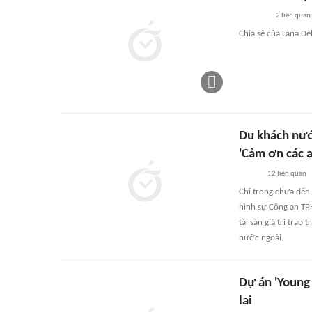
2
liên quan
Chia sẻ của Lana D
Du khách nước
'Cảm ơn các a
12
liên quan
Chỉ trong chưa đến 
hình sự Công an TPH
tài sản giá trị trao
nước ngoài.
Dự án 'Young
lai