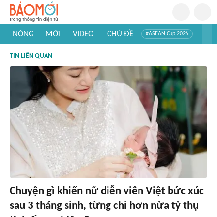
NÓNG
MỚI
VIDEO
CHỦ ĐỀ
#ASEAN Cup 2026
#Trí tuệ nhân tạo
#Mỹ - Iran
#Khám phá Việt Nam
TIN LIÊN QUAN
#Khám phá thế giới
Chuyện gì khiến nữ diễn viên Việt bức xúc
sau 3 tháng sinh, từng chi hơn nửa tỷ thụ