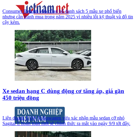
Consumer Reports vừa công bố danh sách 5 mẫu xe phổ biến
nhưng cần tránh mua trong năm 2025 vì nhiều lỗi kỹ thuật và độ tin
cậy kém.
Xe sedan hạng C dùng động cơ tăng áp, giá gần
450 triệu đồng
Liên doanh FAW-Volkswagen vừa xác nhận mẫu sedan cỡ nhỏ
Sagitar L hoàn toàn mới sẽ chính thức ra mắt vào ngày 9/9 tới đây.