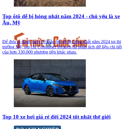
Top ôtô dễ bị hỏng nhất năm 2024 - chủ yếu là xe
Âu, Mỹ
Để đưa ra danh sách 10 mẫu ôtô dễ bị hỏng nhất năm 2024 tại thị
trường Mỹ, tạp chí Consumer Reports đã phân tích dữ liệu chi tiết
của hơn 330.000 phương tiện khác nhau.
Top 10 xe hơi giá rẻ đời 2024 tốt nhất thế giới