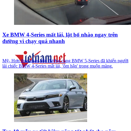
Xe BMW 4-Series mất lái, lật bổ nhào ngay trên
đường vì chạy quá nhanh
Mỹ- Hơn thua nhau trên đường cùng BMW 5-Series đã khiến người
lái chiếc BMW 4-Series mất lái, 'ôm hận' trong muộn màng.