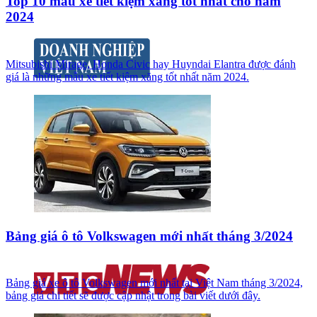
Top 10 mẫu xe tiết kiệm xăng tốt nhất cho năm
2024
Mitsubishi Mirage, Honda Civic hay Huyndai Elantra được đánh
giá là những mẫu xe tiết kiệm xăng tốt nhất năm 2024.
Bảng giá ô tô Volkswagen mới nhất tháng 3/2024
Bảng giá xe ô tô Volkswagen mới nhất tại Việt Nam tháng 3/2024,
bảng giá chi tiết sẽ được cập nhật trong bài viết dưới đây.