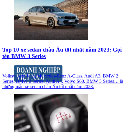
Top 10 xe sedan châu Âu tốt nhất năm 2023: Gọi
tên BMW 3 Series
Volkswagen Jetta, Mercedes-Benz A-Class, Audi A3, BMW 2
Series, BMW 2 Series, Audi A4, Volvo S60, BMW 3 Series… là
những mẫu xe sedan châu Âu tốt nhất năm 2023.