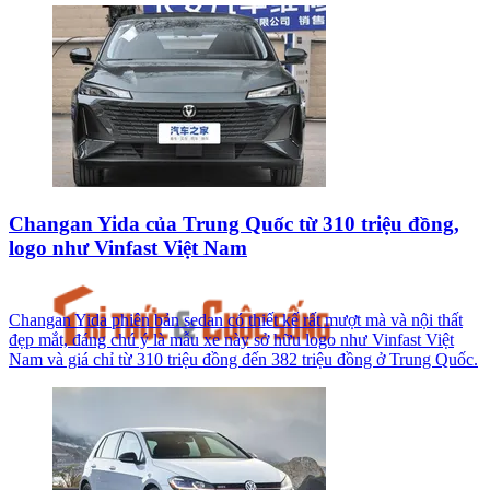
Changan Yida của Trung Quốc từ 310 triệu đồng,
logo như Vinfast Việt Nam
Changan Yida phiên bản sedan có thiết kế rất mượt mà và nội thất
đẹp mắt, đáng chú ý là mẫu xe này sở hữu logo như Vinfast Việt
Nam và giá chỉ từ 310 triệu đồng đến 382 triệu đồng ở Trung Quốc.