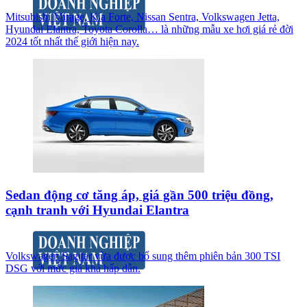
Mitsubishi Mirage, Kia Forte, Nissan Sentra, Volkswagen Jetta,
Hyundai Elantra, Toyota Corolla… là những mẫu xe hơi giá rẻ đời
2024 tốt nhất thế giới hiện nay.
Sedan động cơ tăng áp, giá gần 500 triệu đồng,
cạnh tranh với Hyundai Elantra
Volkswagen Sagitar vừa được bổ sung thêm phiên bản 300 TSI
DSG với mức giá khá hấp dẫn.