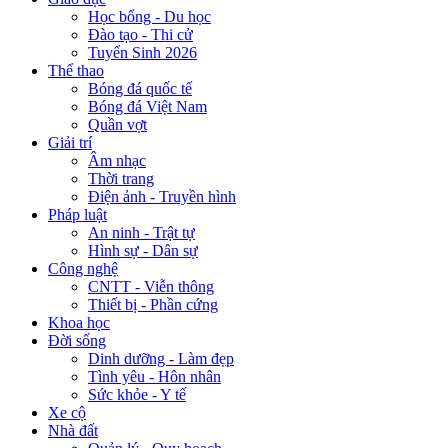
Học bổng - Du học
Đào tạo - Thi cử
Tuyển Sinh 2026
Thể thao
Bóng đá quốc tế
Bóng đá Việt Nam
Quần vợt
Giải trí
Âm nhạc
Thời trang
Điện ảnh - Truyền hình
Pháp luật
An ninh - Trật tự
Hình sự - Dân sự
Công nghệ
CNTT - Viễn thông
Thiết bị - Phần cứng
Khoa học
Đời sống
Dinh dưỡng - Làm đẹp
Tình yêu - Hôn nhân
Sức khỏe - Y tế
Xe cộ
Nhà đất