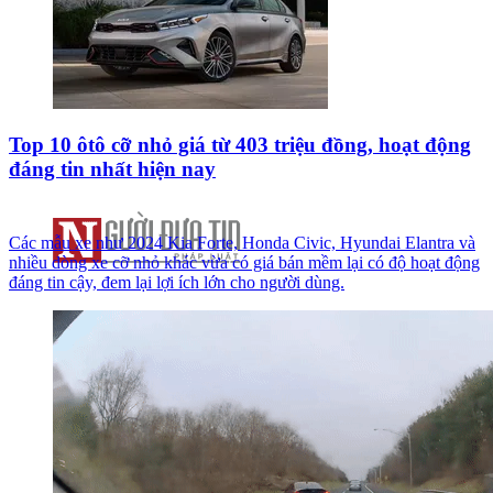
Top 10 ôtô cỡ nhỏ giá từ 403 triệu đồng, hoạt động
đáng tin nhất hiện nay
Các mẫu xe như 2024 Kia Forte, Honda Civic, Hyundai Elantra và
nhiều dòng xe cỡ nhỏ khác vừa có giá bán mềm lại có độ hoạt động
đáng tin cậy, đem lại lợi ích lớn cho người dùng.