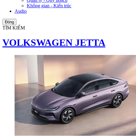
Quản lý - Quy hoạch
Không gian - Kiến trúc
Audio
Đóng
TÌM KIẾM
VOLKSWAGEN JETTA