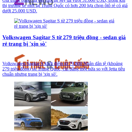
Giá trung bình của ôtô mới tại Mỹ đã vượt 51.000 USD, trong khi
thị trường xe mới tại Trung Quốc có hơn 200 lựa chọn ôtô rẻ có giá
dưới 25.000 USD.
Volkswagen Sagitar S từ 279 triệu đồng - sedan giá
rẻ trang bị 'xịn sò'
Volkswagen Sagitar S khởi điểm từ 79.800 Nhân dân tệ (khoảng
279 triệu đồng) tại Trung Quốc, chỉ bằng một nửa so với Jetta tiêu
chuẩn nhưng trang bị 'xịn sò'.