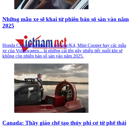
Những mẫu xe sẽ khai tử phiên bản số sàn vào năm
2025
Honda Civic Hatchback, Kia Forte/K4, Mini Cooper hay các mẫu
xe của Volkswagen... là những cái tên gây nhiều tiếc nuối khi sẽ
không còn phiên bản số sàn vào năm 2025.
Canada: Thầy giáo chế tạo thủy phi cơ từ phế thải