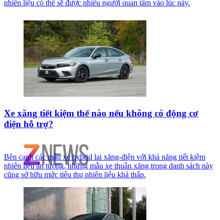
nhiên liệu có thể sẽ được nhiều người quan tâm vào lúc này.
Xe xăng tiết kiệm thế nào nếu không có động cơ
điện hỗ trợ?
Bên cạnh các mẫu xe hybrid lai xăng-điện với khả năng tiết kiệm
nhiên liệu ấn tượng, những mẫu xe thuần xăng trong danh sách này
cũng sở hữu mức tiêu thụ nhiên liệu khá thấp.