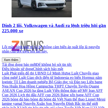
Dính 2 lỗi, Volkswagen và Audi ra lệnh triệu hồi gần
225.000 xe
Lỗi màn hình giải trí và hệ thống cảm biến áp suất lốp là nguyên
nhân của đợt triệu hồi lần này.
Xem thêm
Tải ứng dụng báo mới
Để không bỏ sót tin tức
Điều khoản sử dụng
Chính sách bảo mật
Luật Phát triển đô thị
UBND
Lê Minh Hưng
Luật Chuyển giao
công nghệ
Luật Giao dịch điện tử
Indonesia
eo biển Hormuz
năm
logistic
Tô Lâm
doanh nghiệp
Bộ Giáo dục và Đào tạo
Liên bang
Nga
Huấn Hoa Hồng
Campuchia
THPT Chuyên Tuyên Quang
ASEAN Cup 2026
hạ tầng
Luật Viễn thông
tháo gỡ
Mỹ
Iran
AFF
Cup 2026
Lịch thi đấu AFF cup 2026
Bảng xếp hạng AFF Cup
2026
bóng đá
báo bóng đá
bóng đá Việt Nam
thể thao
Lionel Messi
lamine yamal
Nguyễn Xuân Son
Nguyễn Đình Bắc
tin thế giới
pháp luật
Xã hội
tin bão
tin tức
giá vàng
Tuyển Việt Nam
U23 Việt