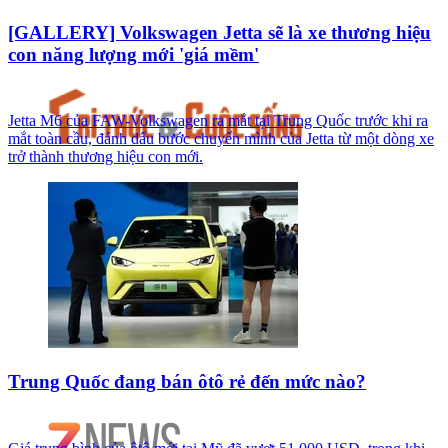
[GALLERY] Volkswagen Jetta sẽ là xe thương hiệu
con năng lượng mới 'giá mềm'
Jetta M6 của FAW-Volkswagen ra mắt tại Trung Quốc trước khi ra
mắt toàn cầu, đánh dấu bước chuyển mình của Jetta từ một dòng xe
trở thành thương hiệu con mới.
Trung Quốc đang bán ôtô rẻ đến mức nào?