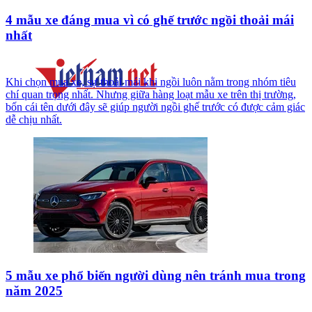
4 mẫu xe đáng mua vì có ghế trước ngồi thoải mái
nhất
Khi chọn mua xe, sự thoải mái khi ngồi luôn nằm trong nhóm tiêu
chí quan trọng nhất. Nhưng giữa hàng loạt mẫu xe trên thị trường,
bốn cái tên dưới đây sẽ giúp người ngồi ghế trước có được cảm giác
dễ chịu nhất.
5 mẫu xe phổ biến người dùng nên tránh mua trong
năm 2025