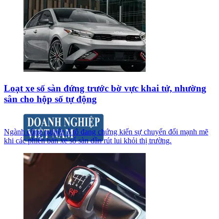
Loạt xe số sàn đứng trước bờ vực khai tử, nhường
sân cho hộp số tự động
Ngành công nghiệp ô tô đang chứng kiến sự chuyển đổi mạnh mẽ
khi các phiên bản xe số sàn dần rút lui khỏi thị trường.