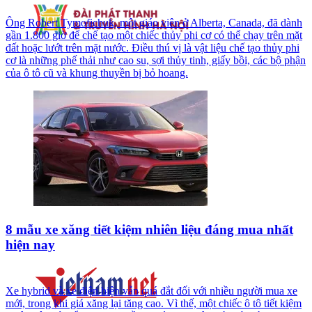
Ông Robert Tymofichuk, một giáo viên ở Alberta, Canada, đã dành
gần 1.800 giờ để chế tạo một chiếc thủy phi cơ có thể chạy trên mặt
đất hoặc lướt trên mặt nước. Điều thú vị là vật liệu chế tạo thủy phi
cơ là những phế thải như cao su, sợi thủy tinh, giấy bồi, các bộ phận
của ô tô cũ và khung thuyền bị bỏ hoang.
8 mẫu xe xăng tiết kiệm nhiên liệu đáng mua nhất
hiện nay
Xe hybrid và xe điện hiện vẫn quá đắt đối với nhiều người mua xe
mới, trong khi giá xăng lại tăng cao. Vì thế, một chiếc ô tô tiết kiệm