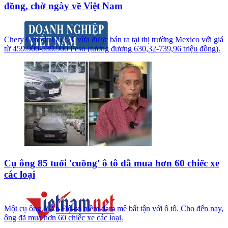
đồng, chờ ngày về Việt Nam
Chery Omoda O5 GT vừa được bán ra tại thị trường Mexico với giá
từ 459.900-539.900 Peso (tương đương 630,32-739,96 triệu đồng).
Cụ ông 85 tuổi 'cuồng' ô tô đã mua hơn 60 chiếc xe
các loại
Một cụ ông ở Ấn Độ có niềm đam mê bất tận với ô tô. Cho đến nay,
ông đã mua hơn 60 chiếc xe các loại.