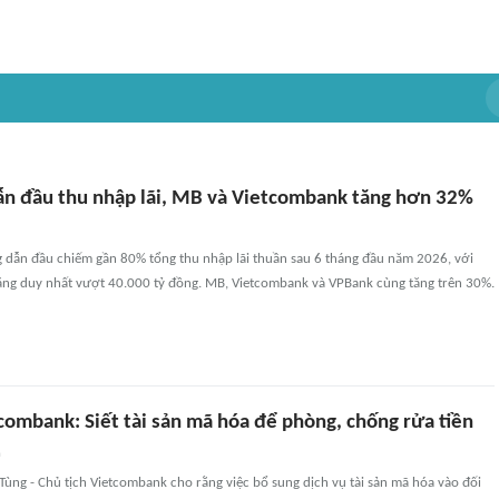
ẫn đầu thu nhập lãi, MB và Vietcombank tăng hơn 32%
dẫn đầu chiếm gần 80% tổng thu nhập lãi thuần sau 6 tháng đầu năm 2026, với
băng duy nhất vượt 40.000 tỷ đồng. MB, Vietcombank và VPBank cùng tăng trên 30%.
combank: Siết tài sản mã hóa để phòng, chống rửa tiền
n
ùng - Chủ tịch Vietcombank cho rằng việc bổ sung dịch vụ tài sản mã hóa vào đối