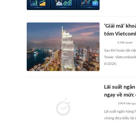
'Giải mã' kho
tóm Vietcom
6
liên quan
Sau khi hoàn tất vi
Tower, Vietcombank
II/2026.
Lãi suất ngâ
ngay về mức 
5904
liên qu
Lãi suất ngân hàng
chóng đưa biểu lãi 