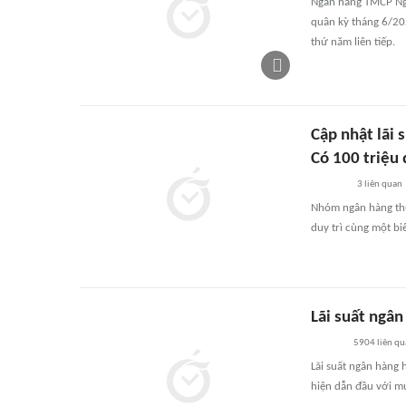
Ngân hàng TMCP Ngo
quân kỳ tháng 6/20
thứ năm liên tiếp.
Cập nhật lãi 
Có 100 triệu 
3
liên quan
Nhóm ngân hàng thư
duy trì cùng một biể
Lãi suất ngâ
5904
liên qu
Lãi suất ngân hàng
hiện dẫn đầu với 