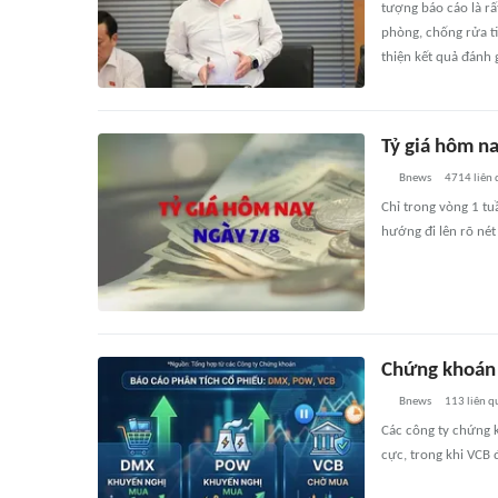
tượng báo cáo là rấ
phòng, chống rửa tiề
thiện kết quả đánh
Tỷ giá hôm na
Bnews
4714
liên
Chỉ trong vòng 1 tu
hướng đi lên rõ nét 
Chứng khoán
Bnews
113
liên q
Các công ty chứng 
cực, trong khi VCB