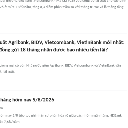
ại thương Việt Nam (Vietcombank - Mã CK: VCB) vừa công bố lãi suất cho vay bình
26 ở mức 7,5%/năm, tăng 0,3 điểm phần trăm so với tháng trước và là tháng tăng
suất Agribank, BIDV, Vietcombank, VietinBank mới nhất:
đồng gửi 18 tháng nhận được bao nhiêu tiền lãi?
ơng mại có vốn Nhà nước gồm Agribank, BIDV, Vietcombank và VietinBank vẫn
u lãi suất.
n hàng hôm nay 5/8/2026
an
 hôm nay 5/8 tiếp tục ghi nhận sự phân hóa rõ giữa các nhóm ngân hàng. HDBank
mức 7,6%/năm.