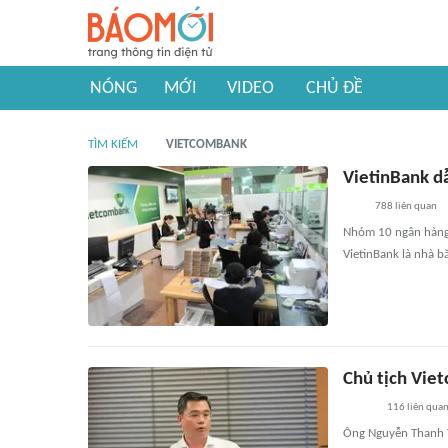
NÓNG
MỚI
VIDEO
CHỦ ĐỀ
TÌM KIẾM
VIETCOMBANK
VietinBank d
788
liên quan
Nhóm 10 ngân hàng 
VietinBank là nhà 
Chủ tịch Viet
116
liên qua
Ông Nguyễn Thanh T