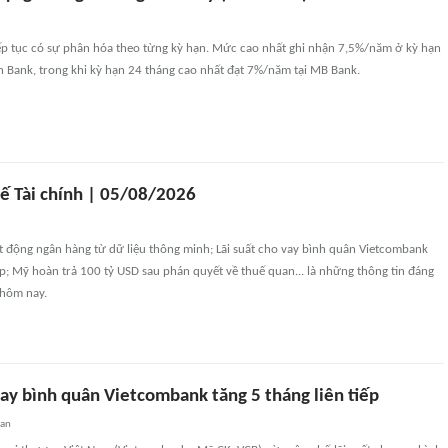
iếp tục có sự phân hóa theo từng kỳ hạn. Mức cao nhất ghi nhận 7,5%/năm ở kỳ hạn
n Bank, trong khi kỳ hạn 24 tháng cao nhất đạt 7%/năm tại MB Bank.
tế Tài chính | 05/08/2026
ạt động ngân hàng từ dữ liệu thông minh; Lãi suất cho vay bình quân Vietcombank
iếp; Mỹ hoàn trả 100 tỷ USD sau phán quyết về thuế quan... là những thông tin đáng
 hôm nay.
vay bình quân Vietcombank tăng 5 tháng liên tiếp
uan