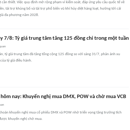
t cần thiết. Việc quy định mở rộng phạm vi kiểm soát, đáp ứng yêu cầu quốc tế về
n, tài trợ khủng bố và tài trợ phổ biến vũ khí hủy diệt hàng loạt, hướng tới cải
 giá đa phương năm 2028.
y 7/8: Tỷ giá trung tâm tăng 125 đồng chỉ trong một tuần
 quan
ần, tỷ giá trung tâm đã tăng tổng cộng 125 đồng so với sáng 31/7, phản ánh xu
của tỷ giá điều hành.
 hôm nay: Khuyến nghị mua DMX, POW và chờ mua VCB
uan
khoán khuyến nghị mua cổ phiếu DMX và POW nhờ triển vọng tăng trưởng tích
 được khuyến nghị chờ mua.