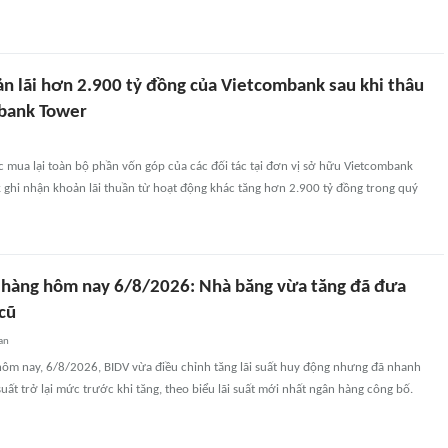
ản lãi hơn 2.900 tỷ đồng của Vietcombank sau khi thâu
bank Tower
ệc mua lại toàn bộ phần vốn góp của các đối tác tại đơn vị sở hữu Vietcombank
 ghi nhận khoản lãi thuần từ hoạt động khác tăng hơn 2.900 tỷ đồng trong quý
n hàng hôm nay 6/8/2026: Nhà băng vừa tăng đã đưa
cũ
an
 hôm nay, 6/8/2026, BIDV vừa điều chỉnh tăng lãi suất huy động nhưng đã nhanh
suất trở lại mức trước khi tăng, theo biểu lãi suất mới nhất ngân hàng công bố.