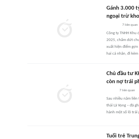
Gánh 3.000 tỷ
ngoại trừ kho
7
liên quan
Công ty TNHH Khu đ
2025, chấm dứt chuỗ
xuất hiện điểm gợn 
hai cá nhân, đi kèm 
Chủ đầu tư KĐ
còn nợ trái p
7
liên quan
Sau nhiều năm liên 
thái Lã Vọng – đã g
hành một số lô trái
Tuổi trẻ Trun