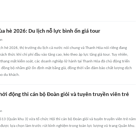
ùa hè 2026: Du lịch nỗ lực bình ổn giá tour
an
ch hè 2026, thị trường du lịch cả nước nói chung và Thanh Hóa nói riêng đang
ách thức khi chi phí đầu vào tăng cao, kéo theo áp lực tăng giá tour. Tuy nhiên,
eo thang mất kiểm soát, các doanh nghiệp lữ hành tại Thanh Hóa đã chủ động triển
p đồng bộ nhằm giữ ổn định mặt bằng giá, đồng thời vẫn đảm bảo chất lượng dịch
ho du khách.
ởi động thi cán bộ Đoàn giỏi và tuyên truyền viên trẻ
an
13 (Quân khu 3) vừa tổ chức Hội thi cán bộ Đoàn giỏi và tuyên truyền viên trẻ năm
i được lựa chọn làm trước rút kinh nghiệm trong toàn lực lượng vũ trang Quân khu.