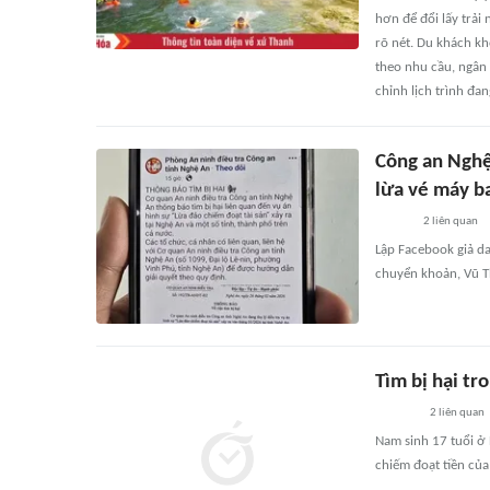
hơn để đổi lấy trả
rõ nét. Du khách k
theo nhu cầu, ngân 
chỉnh lịch trình đa
Công an Nghệ 
lừa vé máy ba
2
liên quan
Lập Facebook giả da
chuyển khoản, Vũ T
Tìm bị hại tr
2
liên quan
Nam sinh 17 tuổi ở
chiếm đoạt tiền của