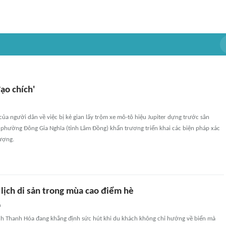
ạo chích'
ủa người dân về việc bị kẻ gian lấy trộm xe mô-tô hiệu Jupiter dựng trước sân
 phường Đông Gia Nghĩa (tỉnh Lâm Đồng) khẩn trương triển khai các biện pháp xác
tượng.
 lịch di sản trong mùa cao điểm hè
n
ch Thanh Hóa đang khẳng định sức hút khi du khách không chỉ hướng về biển mà