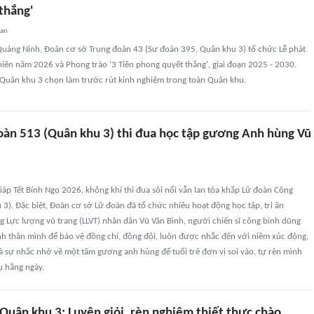
thắng'
uan
 Quảng Ninh, Đoàn cơ sở Trung đoàn 43 (Sư đoàn 395, Quân khu 3) tổ chức Lễ phát
iên năm 2026 và Phong trào '3 Tiên phong quyết thắng', giai đoạn 2025 - 2030.
 Quân khu 3 chọn làm trước rút kinh nghiệm trong toàn Quân khu.
đoàn 513 (Quân khu 3) thi đua học tập gương Anh hùng Vũ
áp Tết Bính Ngọ 2026, không khí thi đua sôi nổi vẫn lan tỏa khắp Lữ đoàn Công
3). Đặc biệt, Đoàn cơ sở Lữ đoàn đã tổ chức nhiều hoạt động học tập, tri ân
 Lực lượng vũ trang (LLVT) nhân dân Vũ Văn Bình, người chiến sĩ công binh dũng
nh thân mình để bảo vệ đồng chí, đồng đội, luôn được nhắc đến với niềm xúc động,
là sự nhắc nhớ về một tấm gương anh hùng để tuổi trẻ đơn vị soi vào, tự rèn mình
ụ hằng ngày.
 Quân khu 3: Luyện giỏi, rèn nghiêm thiết thực chào