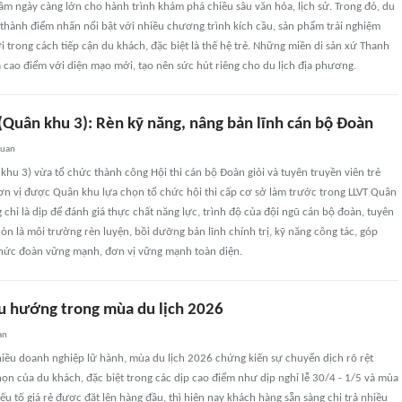
m ngày càng lớn cho hành trình khám phá chiều sâu văn hóa, lịch sử. Trong đó, du
ở thành điểm nhấn nổi bật với nhiều chương trình kích cầu, sản phẩm trải nghiệm
 trong cách tiếp cận du khách, đặc biệt là thế hệ trẻ. Những miền di sản xứ Thanh
cao điểm với diện mạo mới, tạo nên sức hút riêng cho du lịch địa phương.
(Quân khu 3): Rèn kỹ năng, nâng bản lĩnh cán bộ Đoàn
quan
hu 3) vừa tổ chức thành công Hội thi cán bộ Đoàn giỏi và tuyên truyền viên trẻ
ơn vị được Quân khu lựa chọn tổ chức hội thi cấp cơ sở làm trước trong LLVT Quân
g chỉ là dịp để đánh giá thực chất năng lực, trình độ của đội ngũ cán bộ đoàn, tuyên
còn là môi trường rèn luyện, bồi dưỡng bản lĩnh chính trị, kỹ năng công tác, góp
hức đoàn vững mạnh, đơn vị vững mạnh toàn diện.
u hướng trong mùa du lịch 2026
an
hiều doanh nghiệp lữ hành, mùa du lịch 2026 chứng kiến sự chuyển dịch rõ rệt
chọn của du khách, đặc biệt trong các dịp cao điểm như dịp nghỉ lễ 30/4 - 1/5 và mùa
ếu tố giá rẻ được đặt lên hàng đầu, thì hiện nay khách hàng sẵn sàng chi trả nhiều