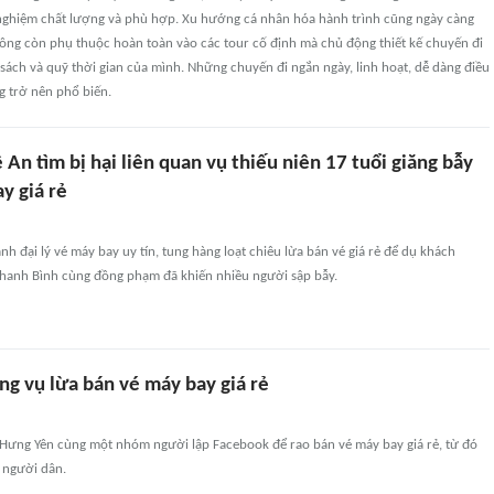
i nghiệm chất lượng và phù hợp. Xu hướng cá nhân hóa hành trình cũng ngày càng
hông còn phụ thuộc hoàn toàn vào các tour cố định mà chủ động thiết kế chuyến đi
sách và quỹ thời gian của mình. Những chuyến đi ngắn ngày, linh hoạt, dễ dàng điều
ng trở nên phổ biến.
An tìm bị hại liên quan vụ thiếu niên 17 tuổi giăng bẫy
y giá rẻ
nh đại lý vé máy bay uy tín, tung hàng loạt chiêu lừa bán vé giá rẻ để dụ khách
hanh Bình cùng đồng phạm đã khiến nhiều người sập bẫy.
ong vụ lừa bán vé máy bay giá rẻ
 Hưng Yên cùng một nhóm người lập Facebook để rao bán vé máy bay giá rẻ, từ đó
 người dân.