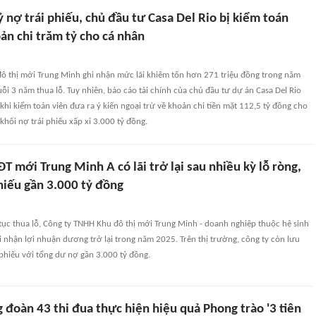
 nợ trái phiếu, chủ đầu tư Casa Del Rio bị kiểm toán
ản chi trăm tỷ cho cá nhân
ô thị mới Trung Minh ghi nhận mức lãi khiêm tốn hơn 271 triệu đồng trong năm
i 3 năm thua lỗ. Tuy nhiên, báo cáo tài chính của chủ đầu tư dự án Casa Del Rio
khi kiểm toán viên đưa ra ý kiến ngoại trừ về khoản chi tiền mặt 112,5 tỷ đồng cho
khối nợ trái phiếu xấp xỉ 3.000 tỷ đồng.
T mới Trung Minh A có lãi trở lại sau nhiều kỳ lỗ ròng,
hiếu gần 3.000 tỷ đồng
tục thua lỗ, Công ty TNHH Khu đô thị mới Trung Minh - doanh nghiệp thuộc hệ sinh
hi nhận lợi nhuận dương trở lại trong năm 2025. Trên thị trường, công ty còn lưu
 phiếu với tổng dư nợ gần 3.000 tỷ đồng.
g đoàn 43 thi đua thực hiện hiệu quả Phong trào '3 tiên