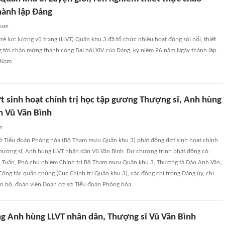
ành lập Đảng
quan
trẻ lực lượng vũ trang (LLVT) Quân khu 3 đã tổ chức nhiều hoạt động sôi nổi, thiết
g tới chào mừng thành công Đại hội XIV của Đảng, kỷ niệm 96 năm Ngày thành lập
 Nam.
t sinh hoạt chính trị học tập gương Thượng sĩ, Anh hùng
n Vũ Văn Bình
an
sở Tiểu đoàn Phòng hóa (Bộ Tham mưu Quân khu 3) phát động đợt sinh hoạt chính
Thượng sĩ, Anh hùng LLVT nhân dân Vũ Văn Bình. Dự chương trình phát động có:
 Tuấn, Phó chủ nhiệm Chính trị Bộ Tham mưu Quân khu 3; Thượng tá Đào Anh Văn,
ông tác quần chúng (Cục Chính trị Quân khu 3); các đồng chí trong Đảng ủy, chỉ
án bộ, đoàn viên Đoàn cơ sở Tiểu đoàn Phòng hóa.
g Anh hùng LLVT nhân dân, Thượng sĩ Vũ Văn Bình