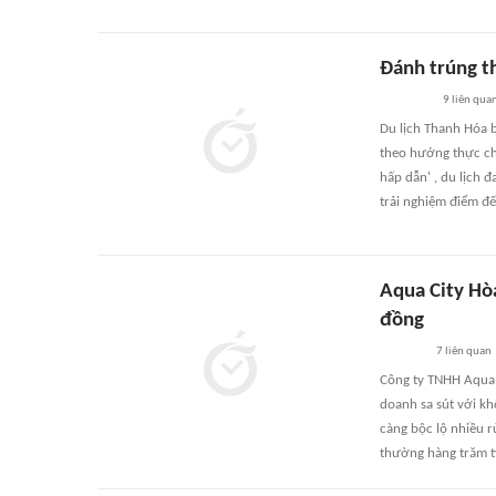
Đánh trúng t
9
liên qua
Du lịch Thanh Hóa 
theo hướng thực chấ
hấp dẫn' , du lịch 
trải nghiệm điểm đế
Aqua City Hòa
đồng
7
liên quan
Công ty TNHH Aqua C
doanh sa sút với kh
càng bộc lộ nhiều rủ
thường hàng trăm t