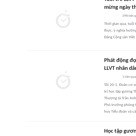
mừng ngày th
298
liên 
Thời gian qua, tuổi 
thực, ý nghĩa hướn
Đảng Cộng sản Việt
Phát động đợ
LLVT nhân dâ
1
liên qu
Tối 20-1, Đoàn cơ 
trị học tập gương 
Thượng tá Trần Anh
Phó trưởng phòng C
huy Tiểu đoàn và c
Học tập gươn