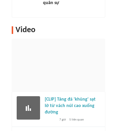
quân sự
Video
[CLIP] Tảng đá 'khủng' sạt
lở từ vách núi cao xuống
đường
7 giờ
5
liên quan