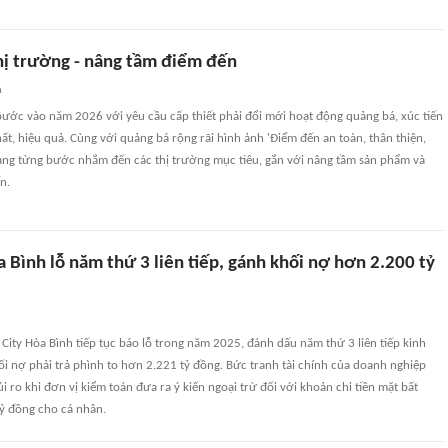
hị trường - nâng tầm điểm đến
n
bước vào năm 2026 với yêu cầu cấp thiết phải đổi mới hoạt động quảng bá, xúc tiến
t, hiệu quả. Cùng với quảng bá rộng rãi hình ảnh 'Điểm đến an toàn, thân thiện,
đang từng bước nhắm đến các thị trường mục tiêu, gắn với nâng tầm sản phẩm và
n.
 Bình lỗ năm thứ 3 liên tiếp, gánh khối nợ hơn 2.200 tỷ
ity Hòa Bình tiếp tục báo lỗ trong năm 2025, đánh dấu năm thứ 3 liên tiếp kinh
ối nợ phải trả phình to hơn 2.221 tỷ đồng. Bức tranh tài chính của doanh nghiệp
i ro khi đơn vị kiểm toán đưa ra ý kiến ngoại trừ đối với khoản chi tiền mặt bất
ỷ đồng cho cá nhân.