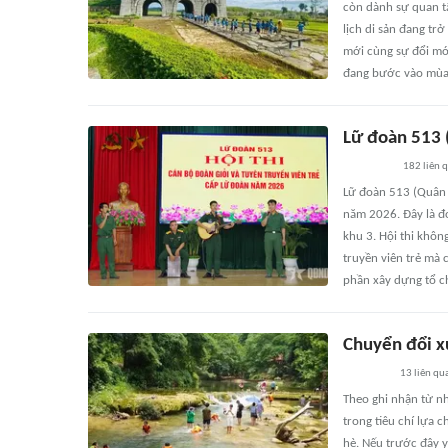
còn dành sự quan tâ
lịch di sản đang tr
mới cùng sự đổi mới
đang bước vào mùa 
Lữ đoàn 513 
182
liên 
Lữ đoàn 513 (Quân k
năm 2026. Đây là đ
khu 3. Hội thi khôn
truyền viên trẻ mà 
phần xây dựng tổ c
Chuyển đổi x
13
liên qu
Theo ghi nhận từ n
trong tiêu chí lựa 
hè. Nếu trước đây y