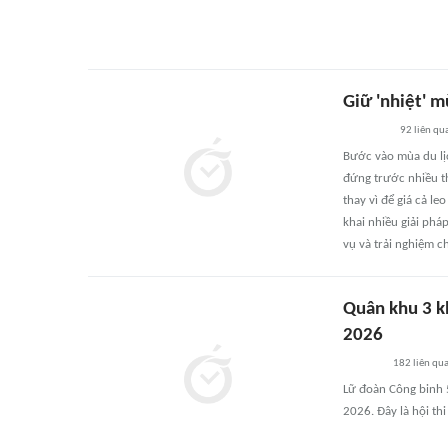
Giữ 'nhiệt' m
92
liên qu
Bước vào mùa du lị
đứng trước nhiều th
thay vì để giá cả l
khai nhiều giải phá
vụ và trải nghiệm c
Quân khu 3 kh
2026
182
liên qu
Lữ đoàn Công binh 5
2026. Đây là hội th