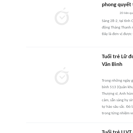
phong quyết 
20
liên q
Sáng 28-2, tại tỉnh
động Tháng Thanh n
Đây là đơn vị được
Tuổi trẻ Lữ 
Văn Bình
Trong những ngày gi
binh 513 (Quân khu 
Thượng sĩ, Anh hùng
cảm, sẵn sàng hy si
tự hào sâu sắc. Đó 
trong từng nhiệm v
Tuổi trẻ LLVT