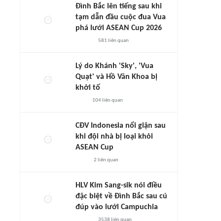
Đình Bắc lên tiếng sau khi
tạm dẫn đầu cuộc đua Vua
phá lưới ASEAN Cup 2026
581
liên quan
Lý do Khánh 'Sky', 'Vua
Quạt' và Hồ Văn Khoa bị
khởi tố
104
liên quan
CĐV Indonesia nổi giận sau
khi đội nhà bị loại khỏi
ASEAN Cup
2
liên quan
HLV Kim Sang-sik nói điều
đặc biệt về Đình Bắc sau cú
đúp vào lưới Campuchia
3538
liên quan