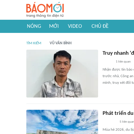
NÓNG
MỚI
VIDEO
CHỦ ĐỀ
TÌM KIẾM
VŨ VĂN BÌNH
Truy nhanh 'đ
1
liên quan
Nhận được tin báo c
trước nhà, Công an
minh, truy xét đối 
Phát triển du
5
liên qua
Mùa hè 2026, du lị