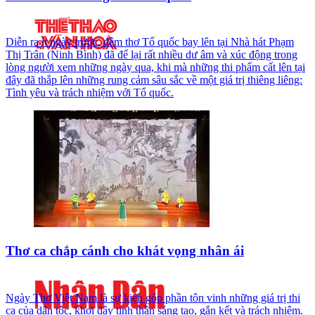
Diễn ra ít ngày trước, đêm thơ Tổ quốc bay lên tại Nhà hát Phạm
Thị Trân (Ninh Bình) đã để lại rất nhiều dư âm và xúc động trong
lòng người xem những ngày qua, khi mà những thi phẩm cất lên tại
đây đã thắp lên những rung cảm sâu sắc về một giá trị thiêng liêng:
Tình yêu và trách nhiệm với Tổ quốc.
Thơ ca chắp cánh cho khát vọng nhân ái
Ngày Thơ Việt Nam là sự kiện góp phần tôn vinh những giá trị thi
ca của dân tộc, khơi dậy tinh thần sáng tạo, gắn kết và trách nhiệm.