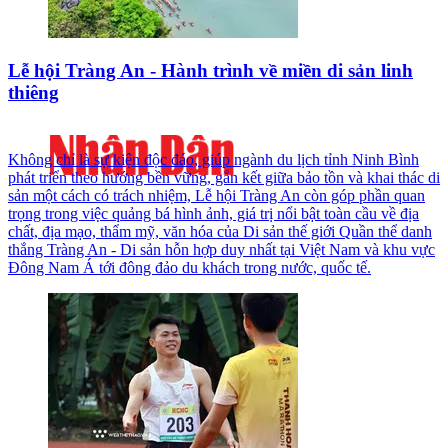
Lễ hội Tràng An - Hành trình về miền di sản linh
thiêng
Không chỉ là sự kiện độc đáo, giúp ngành du lịch tỉnh Ninh Bình
phát triển theo hướng bền vững, gắn kết giữa bảo tồn và khai thác di
sản một cách có trách nhiệm, Lễ hội Tràng An còn góp phần quan
trọng trong việc quảng bá hình ảnh, giá trị nổi bật toàn cầu về địa
chất, địa mạo, thẩm mỹ, văn hóa của Di sản thế giới Quần thể danh
thắng Tràng An - Di sản hỗn hợp duy nhất tại Việt Nam và khu vực
Đông Nam Á tới đông đảo du khách trong nước, quốc tế.