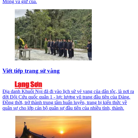
Mông và giữ của.
Viết tiếp trang sử vàng
Địa danh Khuổi Nọi đã đi vào lịch sử vẻ vang của dân tộc, là nơi ra
đời Đội Cứu quốc quân 1 - lực lượng vũ trang đầu tiên của Đảng.
Đồng thời, trở thành trung tâm huấn luyện, trang bị kiến thức về
quân sự cho lớp cán bộ quân sự đầu tiên của nhiều tỉnh, thành.