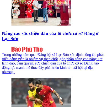
Nâng cao sức chiến đấu của tổ chức cơ sở Đảng ở
Lạc Sơn
Trong những năm qua, Đảng bộ xã Lạc Sơn xác định công tác phát
triển đảng viên là nhiệm vụ then chốt, góp phần nâng cao năng lực
lãnh đạo, cầm quyền, sức chiến đấu của tổ chức cơ sở Đảng, tạo
động lực mạnh mẽ thúc đẩy phát triển kinh tế - xã hội tại địa
phương.