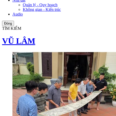
Nhà đất
Quản lý - Quy hoạch
Không gian - Kiến trúc
Audio
Đóng
TÌM KIẾM
VŨ LÂM