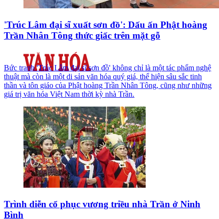
'Trúc Lâm đại sĩ xuất sơn đồ': Dấu ấn Phật hoàng
Trần Nhân Tông thức giấc trên mặt gỗ
Bức tranh 'Trúc Lâm đại sĩ sơn đồ' không chỉ là một tác phẩm nghệ
thuật mà còn là một di sản văn hóa quý giá, thể hiện sâu sắc tinh
thần và tôn giáo của Phật hoàng Trần Nhân Tông, cũng như những
giá trị văn hóa Việt Nam thời kỳ nhà Trần.
Trình diễn cổ phục vương triều nhà Trần ở Ninh
Bình