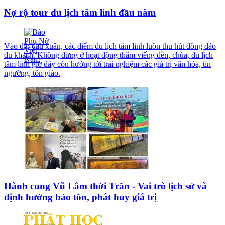
Nợ rộ tour du lịch tâm linh đầu năm
Vào dịp đầu xuân, các điểm du lịch tâm linh luôn thu hút đông đảo
du khách. Không dừng ở hoạt động thăm viếng đền, chùa, du lịch
tâm linh giờ đây còn hướng tới trải nghiệm các giá trị văn hóa, tín
ngưỡng, tôn giáo.
Hành cung Vũ Lâm thời Trần - Vai trò lịch sử và
định hướng bảo tồn, phát huy giá trị