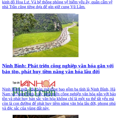
kinh đô Hoa Lư. Và hệ thống phòng vệ hiểm yếu ấy, quân cấm vệ
nhà Trần cũng từng dựa để gìn giữ cung Vũ Lâm.
Ninh Bình: Phát triển công nghiệp văn hóa gắn với
bảo tồn, phát huy tiềm năng văn hóa lâu đời
Ninh Bình mới - địa bàn mở rộng bao gồm ba tỉnh là Ninh Bình, Hà
Nam và Nam Định, việc phát triển công nghiệp văn hóa gắn với bảo
tồn và phát huy bản sắc văn hóa không chỉ là một xu thế tất yếu mà
còn là con đường để phát huy tiềm năng văn hóa lâu đời, phong phú
và đặc sắc của vùng đất này.