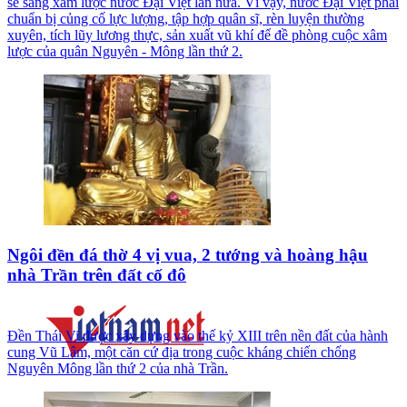
sẽ sang xâm lược nước Đại Việt lần nữa. Vì vậy, nước Đại Việt phải
chuẩn bị củng cố lực lượng, tập hợp quân sĩ, rèn luyện thường
xuyên, tích lũy lương thực, sản xuất vũ khí để đề phòng cuộc xâm
lược của quân Nguyên - Mông lần thứ 2.
Ngôi đền đá thờ 4 vị vua, 2 tướng và hoàng hậu
nhà Trần trên đất cố đô
Đền Thái Vi được xây dựng vào thế kỷ XIII trên nền đất của hành
cung Vũ Lâm, một căn cứ địa trong cuộc kháng chiến chống
Nguyên Mông lần thứ 2 của nhà Trần.