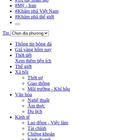
#Mỹ - Iran
#Khám phá Việt Nam
#Khám phá thế giới
Tin
Thông tin bóng đá
Giá vàng hôm nay
Thời tiết
Xem thêm tiện ích
Thế giới
Xã hội
Thời sự
Giao thông
Môi trường - Khí hậu
Văn hóa
Nghệ thuật
Ẩm thực
Du lịch
Kinh tế
Lao động - Việc làm
Tài chính
Chứng khoán
Kinh doanh