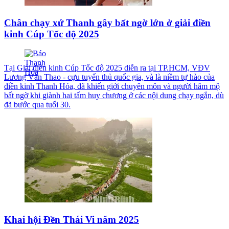
Chân chạy xứ Thanh gây bất ngờ lớn ở giải điền
kinh Cúp Tốc độ 2025
Tại Giải điền kinh Cúp Tốc độ 2025 diễn ra tại TP.HCM, VĐV
Lương Văn Thao - cựu tuyển thủ quốc gia, và là niềm tự hào của
điền kinh Thanh Hóa, đã khiến giới chuyên môn và người hâm mộ
bất ngờ khi giành hai tấm huy chương ở các nội dung chạy ngắn, dù
đã bước qua tuổi 30.
Khai hội Đền Thái Vi năm 2025