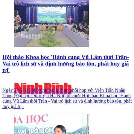
Hội thảo Khoa học 'Hành cung Vũ Lâm thời Trần-
Vai trò lịch sử và định hướng bảo tồn, phát huy giá
trị'
Ngày 27/2, UBND tỉnh Ninh Bình phối hợp với Viện Trần Nhân
Tông (Đại học Quốc gia Hà Nội) tổ chức Hội thảo Khoa học 'Hành
cung Vũ Lâm thời Trần - Vai trò lịch sử và định hướng bảo tồn, phát
huy giá trị'.