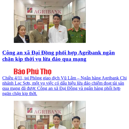
Công an xã Đại Đồng phối hợp Agribank ngăn
chặn kịp thời vụ lừa đảo qua mạng
Chiều 4/11, tại Phòng giao dịch Vũ Lâm – Ngân hàng Agribank Chi
nhánh Lạc Sơn, một vụ việc có dấu hiệu lừa đảo chiếm đoạt tài sản
qua mạng đã được Công an xã Đại Đồng và ngân hàng phối hợp
ngăn chặn kịp thời.