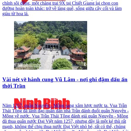
chính sôi động, một chàng trai 9X tại Chiết Giang lại chọn con
đường hoàn toàn khác: trở về làng quê, sống giữa cây cối và làm
giàu từ hoa lá.
Vài nét về hành cung Vũ Lâm - nơi ghi đậm dấu ấn
thời Trần
Năm 1257, quân Nguyên - Mông sang xâm lược nước ta. Vua Trần
Thái Tông đã lãnh đạo quân dân nhà Trần đánh đuổi quân Nguyên -
Mông về nước. Vua Trần Thái Tông đánh giá quân Nguyên - Mông
đã thua quân nước Đại Việt năm 1257, nhưng đây là một kẻ thù rất
mạnh, không thể chịu thua nước Đại Việt nhỏ bé, rất có thể, chúng