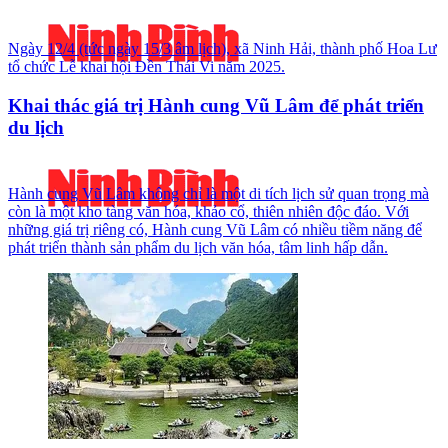
Ngày 12/4 (tức ngày 15/3 âm lịch), xã Ninh Hải, thành phố Hoa Lư
tổ chức Lễ khai hội Đền Thái Vi năm 2025.
Khai thác giá trị Hành cung Vũ Lâm để phát triển
du lịch
Hành cung Vũ Lâm không chỉ là một di tích lịch sử quan trọng mà
còn là một kho tàng văn hóa, khảo cổ, thiên nhiên độc đáo. Với
những giá trị riêng có, Hành cung Vũ Lâm có nhiều tiềm năng để
phát triển thành sản phẩm du lịch văn hóa, tâm linh hấp dẫn.