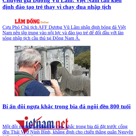
Chuyên gia Dương Vũ Lâm: Việt Nam cần kiên
định đào tạo trẻ thay vì chạy đua nhập tịch
Cựu Phó Chủ tịch AFF Dương Vũ Lâm nhận định bóng đá Việt
Nam nên tập trung vào nội lực và đào tạo trẻ để đối đầu với làn
sóng nhập tịch cầu thủ tại Đông Nam Á.
Bí ẩn đôi ngựa khắc trong bia đá ngôi đền 800 tuổi
Một đôi ngựa đá chân nâng cao, khắc trong bia đá đặt trước cổng
đền Thái Vi ở Ninh Bình, khẳng định cho chiến thắng quân Nguyên