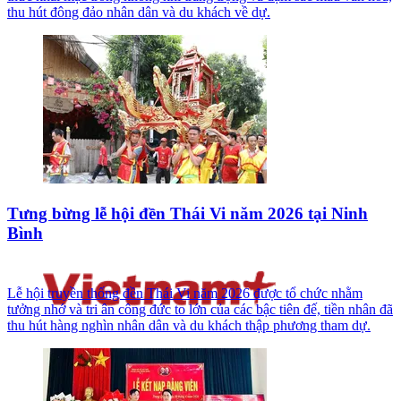
thu hút đông đảo nhân dân và du khách về dự.
Tưng bừng lễ hội đền Thái Vi năm 2026 tại Ninh
Bình
Lễ hội truyền thống đền Thái Vi năm 2026 được tổ chức nhằm
tưởng nhớ và tri ân công đức to lớn của các bậc tiên đế, tiền nhân đã
thu hút hàng nghìn nhân dân và du khách thập phương tham dự.