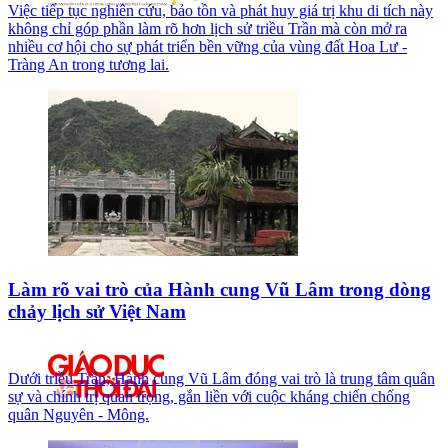
Việc tiếp tục nghiên cứu, bảo tồn và phát huy giá trị khu di tích này
không chỉ góp phần làm rõ hơn lịch sử triều Trần mà còn mở ra
nhiều cơ hội cho sự phát triển bền vững của vùng đất Hoa Lư -
Tràng An trong tương lai.
Làm rõ vai trò của Hành cung Vũ Lâm trong dòng
chảy lịch sử Việt Nam
Dưới triều Trần, Hành cung Vũ Lâm đóng vai trò là trung tâm quân
sự và chính trị quan trọng, gắn liền với cuộc kháng chiến chống
quân Nguyên - Mông.