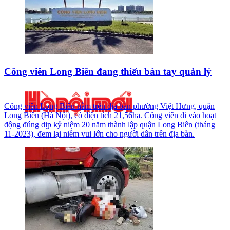
Công viên Long Biên đang thiếu bàn tay quản lý
Công viên Long Biên nằm trên địa bàn phường Việt Hưng, quận
Long Biên (Hà Nội), có diện tích 21,56ha. Công viên đi vào hoạt
động đúng dịp kỷ niệm 20 năm thành lập quận Long Biên (tháng
11-2023), đem lại niềm vui lớn cho người dân trên địa bàn.