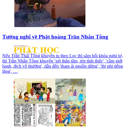
Tưởng nghĩ về Phật hoàng Trần Nhân Tông
Nếu Trần Thái Tông khuyên tu theo Lục thì sám hối khóa nghi tự,
thì Trần Nhân Tông khuyên 'xét thân tâm, rèn tính thức', 'cầm giới
hạnh, địch vô thường', dẫn đến 'tham ái nguồn dừng', 'thị phi tiếng
lặng', …