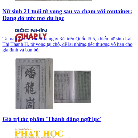
Nữ sinh 21 tuổi tử vong sau va chạm với container:
Dang dở ước mơ du học
Tai nạn xảy ra vào trưa ngày 3/2 trên Quốc lộ 5, khiến nữ sinh Lại
Thị Thanh H. tử vong tại chỗ, để lại những tiếc thương vô hạn cho
gia đình và bạn bè.
Giá trị tác phẩm 'Thánh đăng ngữ lục'