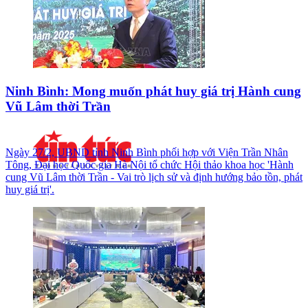
Ninh Bình: Mong muốn phát huy giá trị Hành cung
Vũ Lâm thời Trần
Ngày 27/2, UBND tỉnh Ninh Bình phối hợp với Viện Trần Nhân
Tông, Đại học Quốc gia Hà Nội tổ chức Hội thảo khoa học 'Hành
cung Vũ Lâm thời Trần - Vai trò lịch sử và định hướng bảo tồn, phát
huy giá trị'.