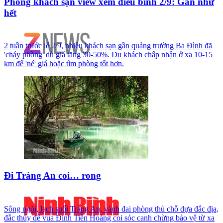
Phòng khách sạn view xem diễu binh 2/9: Gần như
hết
2 tuần trước lễ 2/9, nhiều khách sạn gần quảng trường Ba Đình đã
'cháy phòng' dù giá tăng 30-50%. Du khách chấp nhận ở xa 10-15
km để 'né' giá hoặc tìm phòng tốt hơn.
Đi Tràng An coi… rong
Sông ngòi, lạch suối Tràng An, vành đai phòng thủ chỗ dựa đắc địa,
đắc thủy để vua Đinh Tiên Hoàng coi sóc canh chừng bảo vệ từ xa