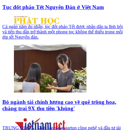
Tục đốt pháo Tết Nguyên Đán ở Việt Nam
Cả ngàn năm du nhập, tục đốt pháo Tết được nhân dân ta lĩnh hội
và tiếp thu dần trở thành một phong tục không thể thiếu trong mỗi
dịp tết Nguyên đán.
Bỏ ngành tài chính lương cao về quê trồng hoa,
chàng trai 9X thu tiền 'khủng'
TRUNG QUỐC - Giữa làn sóng startup công nghệ và đầu tư tài