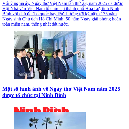
Với ý nghĩa ấy, Ngày thơ Việt Nam lần thứ 23, năm 2025 đã được
Hội Nhà văn Việt Nam tổ chức tại thành phố Hoa Lư, tỉnh Ninh
Bình với chủ đề 'Tổ quốc bay lên', hướng tới kỷ niệm 135 năm
Ngày sinh Chủ tịch Hồ Chí Minh, 50 năm Ngày giải phóng hoàn
toàn miền nam, thống nhất đất nước.
Một số hình ảnh về Ngày thơ Việt Nam năm 2025
được tổ chức tại Ninh Bình