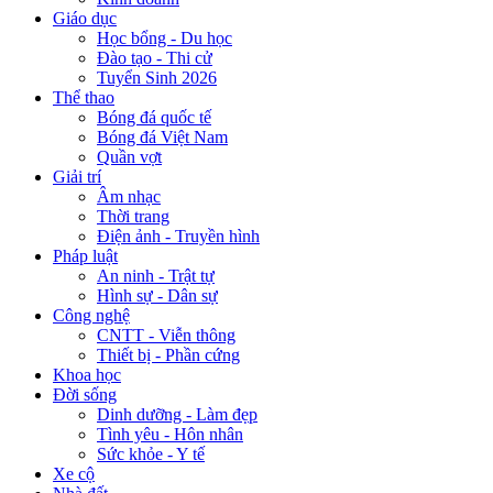
Giáo dục
Học bổng - Du học
Đào tạo - Thi cử
Tuyển Sinh 2026
Thể thao
Bóng đá quốc tế
Bóng đá Việt Nam
Quần vợt
Giải trí
Âm nhạc
Thời trang
Điện ảnh - Truyền hình
Pháp luật
An ninh - Trật tự
Hình sự - Dân sự
Công nghệ
CNTT - Viễn thông
Thiết bị - Phần cứng
Khoa học
Đời sống
Dinh dưỡng - Làm đẹp
Tình yêu - Hôn nhân
Sức khỏe - Y tế
Xe cộ