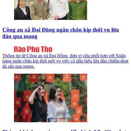
Công an xã Đại Đồng ngăn chặn kịp thời vụ lừa
đảo qua mạng
Thông tin từ Công an xã Đại Đồng, đơn vị vừa phối hợp với Ngân
hàng ngăn chặn kịp thời một vụ việc có dấu hiệu lừa đảo chiếm đoạt
tài sản qua mạng.