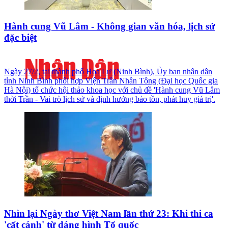
Hành cung Vũ Lâm - Không gian văn hóa, lịch sử
đặc biệt
Ngày 27/2, tại thành phố Hoa Lư (Ninh Bình), Ủy ban nhân dân
tỉnh Ninh Bình phối hợp Viện Trần Nhân Tông (Đại học Quốc gia
Hà Nội) tổ chức hội thảo khoa học với chủ đề 'Hành cung Vũ Lâm
thời Trần - Vai trò lịch sử và định hướng bảo tồn, phát huy giá trị'.
Nhìn lại Ngày thơ Việt Nam lần thứ 23: Khi thi ca
'cất cánh' từ dáng hình Tổ quốc