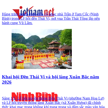
Hàng trăm người trình diễn cổ phục nhà Trần ở Tam Cốc (Ninh
Bình) trong Lễ hội đền Thái Vi, nơi vua Trần Thái Tông lập nên
hành cung Vũ Lâm.
Khai hội Đền Thái Vi và hội làng Xuân Bắc năm
2026
Sáng 1/5, Lễ hội truyền thống Đền Thái Vi (phường Nam Hoa Lư)
và Lễ hội truyền thống làng Xuân Bắc (xã Xuân Hưng) đã chính
thức khai mạc trong không khí trang trọng và đậm sắc màu văn hóa,