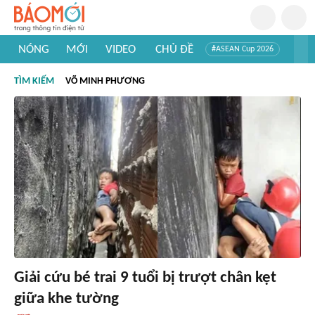
NÓNG
MỚI
VIDEO
CHỦ ĐỀ
#ASEAN Cup 2026
#Trí tuệ nhân tạo
#Mỹ - Iran
#Khám phá Việt Nam
TÌM KIẾM
VÕ MINH PHƯƠNG
#Khám phá thế giới
Giải cứu bé trai 9 tuổi bị trượt chân kẹt
giữa khe tường