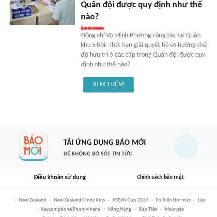
Quân đội được quy định như thế
nào?
Đồng chí Võ Minh Phương công tác tại Quân
khu 5 hỏi: Thời hạn giải quyết hồ sơ hưởng chế
độ hưu trí ở các cấp trong Quân đội được quy
định như thế nào?
XEM THÊM
TẢI ỨNG DỤNG BÁO MỚI
ĐỂ KHÔNG BỎ SÓT TIN TỨC
Điều khoản sử dụng
Chính sách bảo mật
New Zealand
New Zealand Cindy Kiro
ASEAN Cup 2026
Eo Biển Hormuz
Lào
Xaysomphone Phomvihane
Nắng Nóng
Rửa Tiền
Malaysia