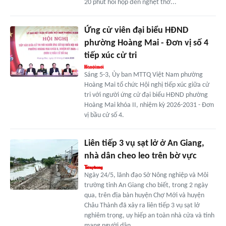
20 phút hồi hộp đến nghẹt thở...
Ứng cử viên đại biểu HĐND
phường Hoàng Mai - Đơn vị số 4
tiếp xúc cử tri
Sáng 5-3, Ủy ban MTTQ Việt Nam phường
Hoàng Mai tổ chức Hội nghị tiếp xúc giữa cử
tri với người ứng cử đại biểu HĐND phường
Hoàng Mai khóa II, nhiệm kỳ 2026-2031 - Đơn
vị bầu cử số 4.
Liên tiếp 3 vụ sạt lở ở An Giang,
nhà dân cheo leo trên bờ vực
Ngày 24/5, lãnh đạo Sở Nông nghiệp và Môi
trường tỉnh An Giang cho biết, trong 2 ngày
qua, trên địa bàn huyện Chợ Mới và huyện
Châu Thành đã xảy ra liên tiếp 3 vụ sạt lở
nghiêm trọng, uy hiếp an toàn nhà cửa và tính
mạng người dân.