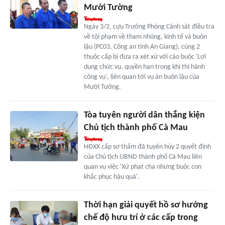
Mười Tường
Ngày 3/2, cựu Trưởng Phòng Cảnh sát điều tra
về tội phạm về tham nhũng, kinh tế và buôn
lậu (PC03, Công an tỉnh An Giang), cùng 2
thuộc cấp bị đưa ra xét xử với cáo buộc 'Lợi
dụng chức vụ, quyền hạn trong khi thi hành
công vụ', liên quan tới vụ án buôn lậu của
Mười Tường.
Tòa tuyên người dân thắng kiện
Chủ tịch thành phố Cà Mau
HĐXX cấp sơ thẩm đã tuyên hủy 2 quyết định
của Chủ tịch UBND thành phố Cà Mau liên
quan vụ việc 'Xử phạt cha nhưng buộc con
khắc phục hậu quả'.
Thời hạn giải quyết hồ sơ hưởng
chế độ hưu trí ở các cấp trong