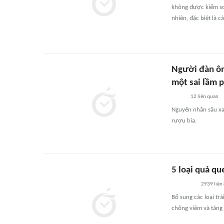
không được kiểm soá
nhiên, đặc biệt là c
Người đàn ông
một sai lầm 
12
liên quan
Nguyên nhân sâu xa 
rượu bia.
5 loại quả q
2939
liên
Bổ sung các loại tr
chống viêm và tăng