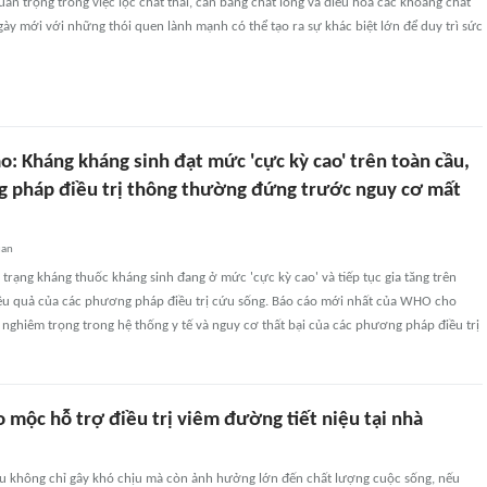
uan trọng trong việc lọc chất thải, cân bằng chất lỏng và điều hòa các khoáng chất
ngày mới với những thói quen lành mạnh có thể tạo ra sự khác biệt lớn để duy trì sức
: Kháng kháng sinh đạt mức 'cực kỳ cao' trên toàn cầu,
 pháp điều trị thông thường đứng trước nguy cơ mất
uan
rạng kháng thuốc kháng sinh đang ở mức 'cực kỳ cao' và tiếp tục gia tăng trên
iệu quả của các phương pháp điều trị cứu sống. Báo cáo mới nhất của WHO cho
nghiêm trọng trong hệ thống y tế và nguy cơ thất bại của các phương pháp điều trị
ảo mộc hỗ trợ điều trị viêm đường tiết niệu tại nhà
ệu không chỉ gây khó chịu mà còn ảnh hưởng lớn đến chất lượng cuộc sống, nếu