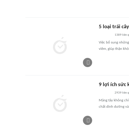
5 loại trái c
1389
liên 
Việc bổ sung những 
viêm, giúp thận k
9 lợi ích sức
2939
liên 
Măng tây không chỉ
chất dinh dưỡng và 