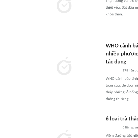
Thận đóng vai trò q
thiết yếu. Bắt đầu 
khỏe thận.
WHO cảnh báo
nhiều phương
tác dụng
578
liên q
WHO cảnh báo tình t
toàn cầu, đe dọa h
thấy những lỗ hổng 
thông thường.
6 loại trà th
6
liên quan
Viêm đường tiết ni