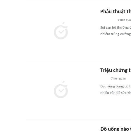
Phẫu thuật th
9
liên qu
Sỏi san hô thường đ
nhiễm trùng đường t
Triệu chứng 
7
liên quan
Đau vùng bụng có th
nhiều vấn đề sức k
Đồ uống nào 