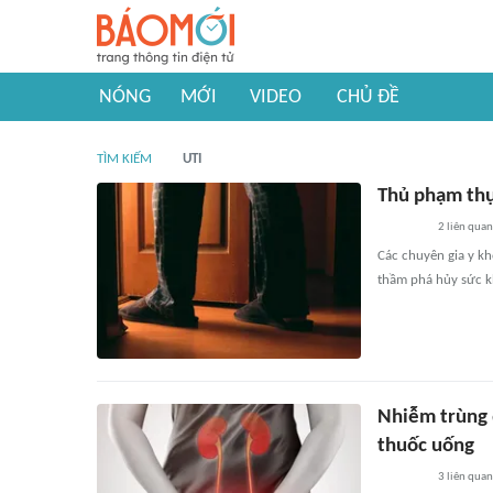
NÓNG
MỚI
VIDEO
CHỦ ĐỀ
TÌM KIẾM
UTI
Thủ phạm thự
2
liên quan
Các chuyên gia y k
thầm phá hủy sức kh
Nhiễm trùng 
thuốc uống
3
liên quan