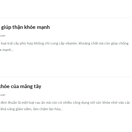
ây giúp thận khỏe mạnh
quan
loại trái cây phù hợp không chỉ cung cấp vitamin, khoáng chất mà còn giúp chống
hỏe mạnh…
 khỏe của măng tây
quan
 đơn thuần là một loại rau ăn mà còn có nhiều công dụng với sức khỏe nhờ vào các
khả năng giảm viêm, làm chậm lão hóa...