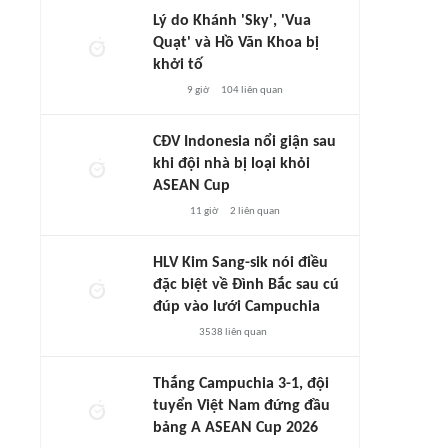
Lý do Khánh 'Sky', 'Vua
Quạt' và Hồ Văn Khoa bị
khởi tố
9 giờ
104
liên quan
CĐV Indonesia nổi giận sau
khi đội nhà bị loại khỏi
ASEAN Cup
11 giờ
2
liên quan
HLV Kim Sang-sik nói điều
đặc biệt về Đình Bắc sau cú
đúp vào lưới Campuchia
3538
liên quan
Thắng Campuchia 3-1, đội
tuyển Việt Nam đứng đầu
bảng A ASEAN Cup 2026