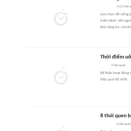
1122
liên 
Lựa chọn đồ uống p
triển bệnh. Với ngư
khả năng lọc của th
Thời điểm uố
3
liên quan
Để thận hoạt động t
hiệu quả tốt nhất.
8 thói quen 
3
liên quan