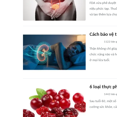
FDA vừa phê duyệt u
niệu phức tạp. Thuố
và tạo thêm lựa chọ
Cách bảo vệ 
1122
liên 
Thận không chỉ giúp
chức năng não và h
ở mọi lứa tuổi.
6 loại thực 
1442
liên 
Sau tuổi 60, một số
cường sức khỏe, cải