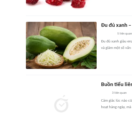
Đu đủ xanh –
5
liên quan
Đu đủ xanh giàu enz
và giảm một số vấn
Buồn tiểu liê
3
liên quan
Cảm giác lúc nào cũn
hoạt hàng ngày, mà 