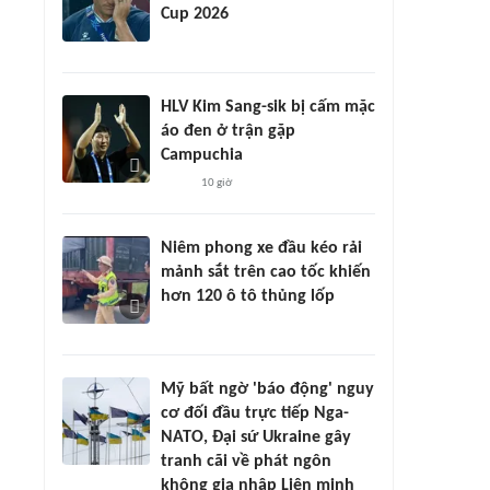
Cup 2026
HLV Kim Sang-sik bị cấm mặc
áo đen ở trận gặp
Campuchia
10 giờ
Niêm phong xe đầu kéo rải
mảnh sắt trên cao tốc khiến
hơn 120 ô tô thủng lốp
Mỹ bất ngờ 'báo động' nguy
cơ đối đầu trực tiếp Nga-
NATO, Đại sứ Ukraine gây
tranh cãi về phát ngôn
không gia nhập Liên minh