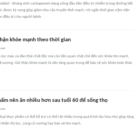
tebzi - kháng sinh carbapenem dạng uống đầu tiên điều trị nhiễm trùng đường tiết
c được kỳ vọng giúp giảm nhu cầu truyền tĩnh mạch, rút ngắn thời gian nằm viện
n điều trị cho người bệnh.
thận khỏe mạnh theo thời gian
quan
 lọc máu và đào thải chất độc mà còn liên quan chặt chẽ đến sức khỏe tim mạch,
ệ xương. Giữ thận khỏe mạnh là nền tảng quan trọng để bảo vệ sức khỏe toàn thân
phẩm nên ăn nhiều hơn sau tuổi 60 để sống thọ
quan
 loại thực phẩm có thể hỗ trợ cơ thể rất nhiều trong quá trình lão hóa như giúp tăng
 thiện thị lực, củng cố xương hay bảo vệ tim mạch.