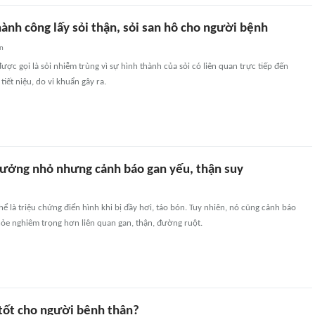
ành công lấy sỏi thận, sỏi san hô cho người bệnh
an
ược gọi là sỏi nhiễm trùng vì sự hình thành của sỏi có liên quan trực tiếp đến
iết niệu, do vi khuẩn gây ra.
tưởng nhỏ nhưng cảnh báo gan yếu, thận suy
ể là triệu chứng điển hình khi bị đầy hơi, táo bón. Tuy nhiên, nó cũng cảnh báo
hỏe nghiêm trọng hơn liên quan gan, thận, đường ruột.
tốt cho người bệnh thận?