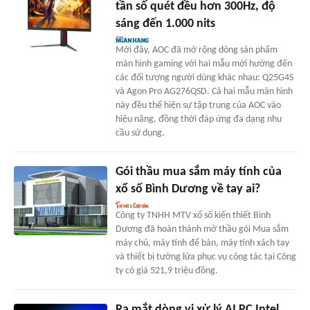
tần số quét đều hơn 300Hz, độ
sáng đến 1.000 nits
Mới đây, AOC đã mở rộng dòng sản phẩm
màn hình gaming với hai mẫu mới hướng đến
các đối tượng người dùng khác nhau: Q25G4S
và Agon Pro AG276QSD. Cả hai mẫu màn hình
này đều thể hiện sự tập trung của AOC vào
hiệu năng, đồng thời đáp ứng đa dạng nhu
cầu sử dụng.
Gói thầu mua sắm máy tính của
xổ số Bình Dương về tay ai?
Công ty TNHH MTV xổ số kiến thiết Bình
Dương đã hoàn thành mở thầu gói Mua sắm
máy chủ, máy tính để bàn, máy tính xách tay
và thiết bị tường lửa phục vụ công tác tại Công
ty có giá 521,9 triệu đồng.
Ra mắt dòng vi xử lý AI PC Intel