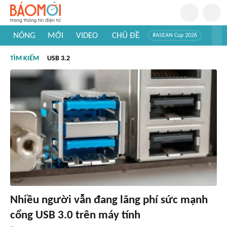
NÓNG
MỚI
VIDEO
CHỦ ĐỀ
#ASEAN Cup 2026
#Trí tuệ nhân tạo
#Mỹ - Iran
#Khám phá Việt Nam
TÌM KIẾM
USB 3.2
#Khám phá thế giới
Nhiều người vẫn đang lãng phí sức mạnh
cổng USB 3.0 trên máy tính