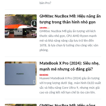
bản Pro?
GMKtec NucBox M8: Hiệu năng ấn
tượng trong thân hình nhỏ gọn
GMKtec NucBox M8 gây ấn tượng với kích
thước siêu nhỏ gọn, CPU AMD Ryzen mạnh
mẽ và khả năng nâng cấp lưu trữ lên đến
16TB, là lựa chọn lý tưởng cho công việc văn
phòng.
MateBook X Pro (2024): Siêu nhẹ,
mạnh mẽ nhưng có đáng giá?
Huawei MateBook X Pro (2024) gây ấn tượng
với trọng lượng dưới 1kg, màn hình OLED xuất
sắc và hiệu năng Core Ultra 9, nhưng mức giá
cao và cổng kết nối hạn chế là rào cản lớn.
GMKtec NucBox M8: Hiệu năng