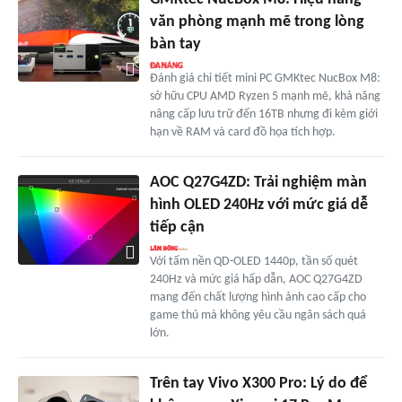
văn phòng mạnh mẽ trong lòng
bàn tay
Đánh giá chi tiết mini PC GMKtec NucBox M8:
sở hữu CPU AMD Ryzen 5 mạnh mẽ, khả năng
nâng cấp lưu trữ đến 16TB nhưng đi kèm giới
hạn về RAM và card đồ họa tích hợp.
AOC Q27G4ZD: Trải nghiệm màn
hình OLED 240Hz với mức giá dễ
tiếp cận
Với tấm nền QD-OLED 1440p, tần số quét
240Hz và mức giá hấp dẫn, AOC Q27G4ZD
mang đến chất lượng hình ảnh cao cấp cho
game thủ mà không yêu cầu ngân sách quá
lớn.
Trên tay Vivo X300 Pro: Lý do để