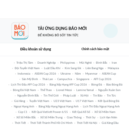
TẢI ỨNG DỤNG BÁO MỚI
ĐỂ KHÔNG BỎ SÓT TIN TỨC
Điều khoản sử dụng
Chính sách bảo mật
Triệu Thị Tâm
Doanh Nghiệp
Philippines
Mũi Nghê
Đình Bắc
Iran
Đội Tuyển Việt Nam
Luật Dầu Khí
Kim Sang-Sik
Liên Bang Nga
Malaysia
Indonesia
ASEAN Cup 2026
Ukraine
Năm
Myanmar
ASEAN Cup
Sân Mỹ Đình
Thái Lan
Campuchia
Singapore
AFF Cup 2026
Lịch Thi Đấu AFF Cup 2026
Bảng Xếp Hạng AFF Cup 2026
Bóng Đá
Báo Bóng Đá
Bóng Đá Việt Nam
Thể Thao
Lionel Messi
Lamine Yamal
Nguyễn Xuân Son
Nguyễn Đình Bắc
Tin Thế Giới
Pháp Luật
Xã Hội
Tin Bão
Tin Tức
Giá Vàng
Tuyển Việt Nam
U23 Việt Nam
U17 Việt Nam
Kết Quả Bóng Đá
Ngoại Hạng Anh
Bảng Xếp Hạng Ngoại Hạng Anh
Lịch Thi Đấu Ngoại Hạng Anh
Cúp C1
Kết Quả Vietlott Power 6/55
Kết Quả Xổ Số
Xổ Số Miền Nam
Xổ Số Miền Bắc
Xổ Số Miền Trung
Giao Thông
Thời Sự
Lịch Vạn Niên
Thời Tiết
Thời Tiết Thành Phố Hồ Chí Minh
Thời Tiết Hà Nội
Giá Xăng Dầu