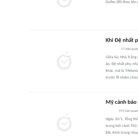
Dulles đổi theo tên 
Khi Đệ nhất 
17
liên qua
Giữa lúc Nhà Trắng 
ào, Đệ nhất phu nhâ
khác, mà là 'Melani
trước lễ nhậm chức
Mỹ cảnh báo A
472
liên quan
Ngày 30/1, Tổng th
trong bối cảnh Thủ 
Bắc Kinh trong chu