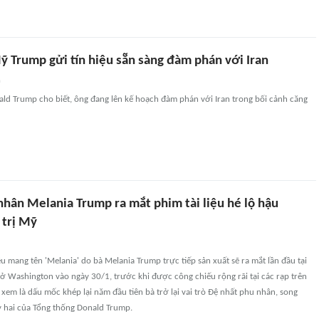
ỹ Trump gửi tín hiệu sẵn sàng đàm phán với Iran
n
ld Trump cho biết, ông đang lên kế hoạch đàm phán với Iran trong bối cảnh căng
nhân Melania Trump ra mắt phim tài liệu hé lộ hậu
 trị Mỹ
iệu mang tên 'Melania' do bà Melania Trump trực tiếp sản xuất sẽ ra mắt lần đầu tại
 Washington vào ngày 30/1, trước khi được công chiếu rộng rãi tại các rạp trên
xem là dấu mốc khép lại năm đầu tiên bà trở lại vai trò Đệ nhất phu nhân, song
 hai của Tổng thống Donald Trump.