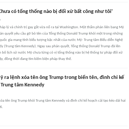
hưa có tổng thống nào bị đối xử bất công như tôi'
n
áp lý và chính trị gay gắt vừa nổ ra tại Washington. Một thẩm phán liên bang Mỹ
hán quyết yêu cầu gỡ bỏ tên của Tổng thống Donald Trump khỏi một trong những
 quốc gia mang tính biểu tượng bậc nhất của nước Mỹ- Trung tâm Biểu diễn Nghệ
edy (Trung tâm Kennedy). Ngay sau phán quyết, Tổng thống Donald Trump đã lên
yên bố lịch sử nước Mỹ chưa từng có vị tổng thống nào bị hệ thống tư pháp đối xử
y, đồng thời đang tìm kiếm biện pháp thay thế.
 ra lệnh xóa tên ông Trump trong biển tên, đình chỉ kế
o Trung tâm Kennedy
óa tên ông Trump khỏi Trung tâm Kennedy và đình chỉ kế hoạch cải tạo kéo dài hai
6.