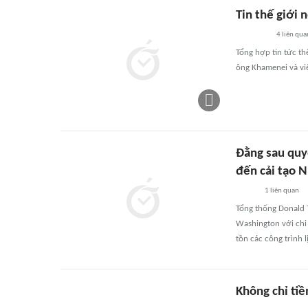
Tin thế giới 
4
liên qua
Tổng hợp tin tức th
ông Khamenei và vi
Đằng sau quy
đến cải tạo 
1
liên quan
Tổng thống Donald T
Washington với chi 
tồn các công trình l
Không chỉ tiề