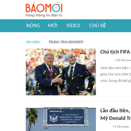
NÓNG
MỚI
VIDEO
CHỦ ĐỀ
TÌM KIẾM
TRUNG TÂM KENNEDY
Chủ tịch FIFA
128
liên qu
Lãnh đạo phe Dân c
giữa Chủ tịch FIFA 
chức bóng đá thế gi
Lần đầu tiên
Mỹ Donald T
11
liên quan