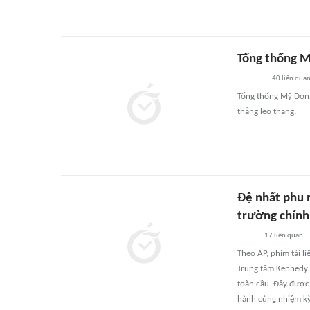
Tổng thống M
40
liên qua
Tổng thống Mỹ Dona
thẳng leo thang.
Đệ nhất phu 
trường chính
17
liên quan
Theo AP, phim tài l
Trung tâm Kennedy ở
toàn cầu. Đây được 
hành cùng nhiệm kỳ