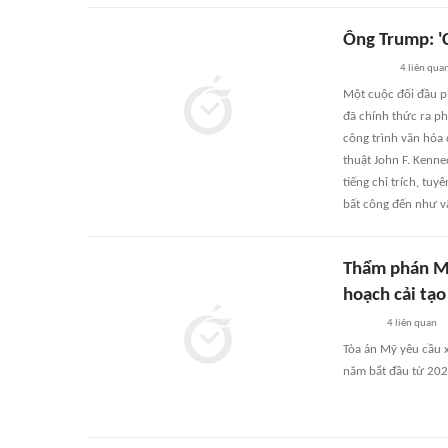
Ông Trump: 'C
4
liên qua
Một cuộc đối đầu ph
đã chính thức ra p
công trình văn hóa
thuật John F. Kenn
tiếng chỉ trích, tu
bất công đến như vậ
Thẩm phán Mỹ
hoạch cải tạ
4
liên quan
Tòa án Mỹ yêu cầu x
năm bắt đầu từ 202