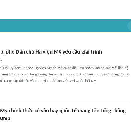
 bị phe Dân chủ Hạ viện Mỹ yêu cầu giải trình
an
hủ tại Ủy ban Tư pháp Hạ viện Mỹ đã mở cuộc điều tra nhằm làm rõ các mối liên hệ
Gianni Infantino với Tổng thống Donald Trump, đồng thời yêu cầu người đứng đầu tổ
ới cung cấp tài liệu và tham gia buổi làm việc với Quốc hội Mỹ.
, Mỹ chính thức có sân bay quốc tế mang tên Tổng thống
rump