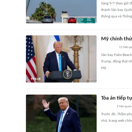
Sáng 9/7 theo giờ đ
thành Sân bay Quốc
thông qua và Thống
Mỹ chính thứ
11
liên q
Sân bay Palm Beach 
Trump, động thái n
Mỹ.
Tòa án tiếp 
2
liên quan
Trước đó, Thẩm phá
nhà, trang web chín