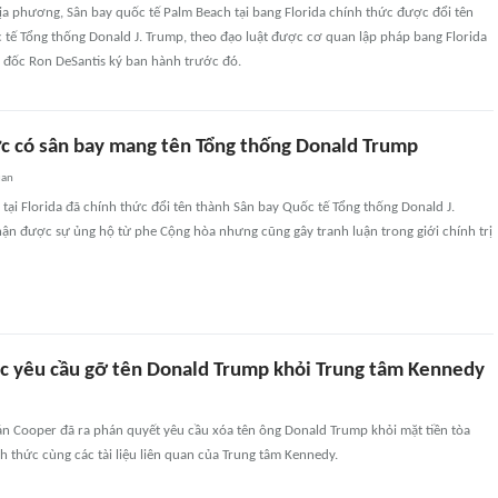
ịa phương, Sân bay quốc tế Palm Beach tại bang Florida chính thức được đổi tên
 tế Tổng thống Donald J. Trump, theo đạo luật được cơ quan lập pháp bang Florida
 đốc Ron DeSantis ký ban hành trước đó.
c có sân bay mang tên Tổng thống Donald Trump
uan
tại Florida đã chính thức đổi tên thành Sân bay Quốc tế Tổng thống Donald J.
hận được sự ủng hộ từ phe Cộng hòa nhưng cũng gây tranh luận trong giới chính trị
tục yêu cầu gỡ tên Donald Trump khỏi Trung tâm Kennedy
n Cooper đã ra phán quyết yêu cầu xóa tên ông Donald Trump khỏi mặt tiền tòa
h thức cùng các tài liệu liên quan của Trung tâm Kennedy.