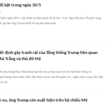
nổi bật trong ngày 30/5
n
ế giới ngày 30/5, cập nhật sự kiện quốc tế về Mỹ - Iran, Nga-Ukraine, lễ quốc tang
ệc gỡ tên ông Trump khỏi Trung tâm Kennedy.
ết định gây tranh cãi của Tổng thống Trump liên quan
Nhà Trắng và thủ đô Mỹ
rump đang thúc đẩy hàng loạt dự án cải tạo quy mô lớn tại Nhà Trắng và
phí hàng trăm triệu USD, kéo theo tranh cãi về quyền lực, ngân sách cùng việc bảo
ịch sử.
n xu, ông Trump còn xuất hiện trên hộ chiếu Mỹ