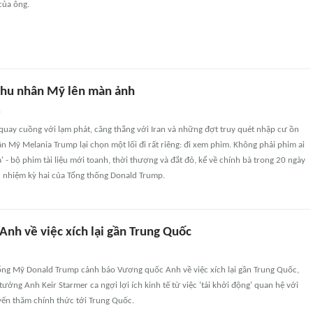
của ông.
phu nhân Mỹ lên màn ảnh
n
quay cuồng với lạm phát, căng thẳng với Iran và những đợt truy quét nhập cư ồn
n Mỹ Melania Trump lại chọn một lối đi rất riêng: đi xem phim. Không phải phim ai
a' - bộ phim tài liệu mới toanh, thời thượng và đắt đỏ, kể về chính bà trong 20 ngày
 nhiệm kỳ hai của Tổng thống Donald Trump.
nh về việc xích lại gần Trung Quốc
ống Mỹ Donald Trump cảnh báo Vương quốc Anh về việc xích lại gần Trung Quốc,
tướng Anh Keir Starmer ca ngợi lợi ích kinh tế từ việc 'tái khởi động' quan hệ với
yến thăm chính thức tới Trung Quốc.