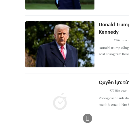
Donald Trump
Kennedy
2
liên quan
Donald Trump đăng 
soát Trung tâm Ken
Quyền lực từ
977
liên quan
Phong cách lãnh đạ
mạnh trong nhiệm kỳ 