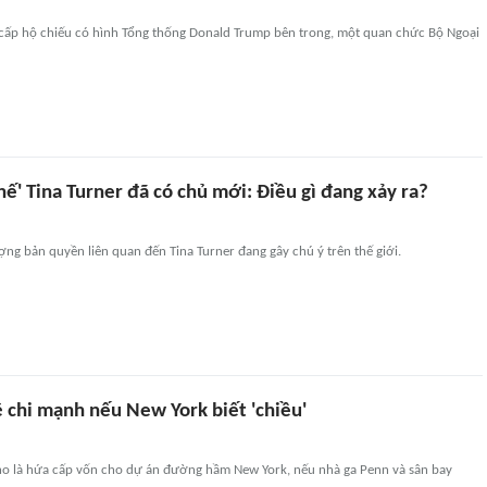
cấp hộ chiếu có hình Tổng thống Donald Trump bên trong, một quan chức Bộ Ngoại
hế' Tina Turner đã có chủ mới: Điều gì đang xảy ra?
g bản quyền liên quan đến Tina Turner đang gây chú ý trên thế giới.
 chi mạnh nếu New York biết 'chiều'
 là hứa cấp vốn cho dự án đường hầm New York, nếu nhà ga Penn và sân bay