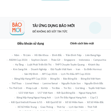
TẢI ỨNG DỤNG BÁO MỚI
ĐỂ KHÔNG BỎ SÓT TIN TỨC
Điều khoản sử dụng
Chính sách bảo mật
Năm
Tô Lâm
Hồ Văn Khoa
Đình Bắc
Trần Đình Tiệp
Liên Bang Nga
ASEAN Cup 2026
Sophon Zaram
Tháo Gỡ
Singapore
Indonesia
Campuchia
Hạ Tầng
Luật Phát Triển Đô Thị
THPT Chuyên Tuyên Quang
Khánh Sky
Kim Sang-Sik
Doanh Nghiệp
Đội Tuyển Việt Nam
Iran
Eo Biển Hormuz
Sân Mỹ Đình
AFF Cup 2026
Lịch Thi Đấu AFF Cup 2026
Bảng Xếp Hạng AFF Cup 2026
Bóng Đá
Báo Bóng Đá
Bóng Đá Việt Nam
Thể Thao
Lionel Messi
Lamine Yamal
Nguyễn Xuân Son
Nguyễn Đình Bắc
Tin Thế Giới
Pháp Luật
Xã Hội
Tin Bão
Tin Tức
Giá Vàng
Tuyển Việt Nam
U23 Việt Nam
U17 Việt Nam
Kết Quả Bóng Đá
Ngoại Hạng Anh
Bảng Xếp Hạng Ngoại Hạng Anh
Lịch Thi Đấu Ngoại Hạng Anh
Cúp C1
Kết Quả Vietlott Power 6/55
Kết Quả Xổ Số
Xổ Số Miền Nam
Xổ Số Miền Bắc
Xổ Số Miền Trung
Giao Thông
Thời Sự
Lịch Vạn Niên
Thời Tiết