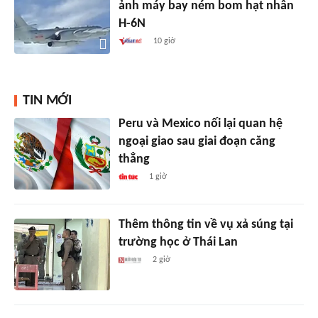
ảnh máy bay ném bom hạt nhân
H-6N
10 giờ
TIN MỚI
Peru và Mexico nối lại quan hệ
ngoại giao sau giai đoạn căng
thẳng
1 giờ
Thêm thông tin về vụ xả súng tại
trường học ở Thái Lan
2 giờ