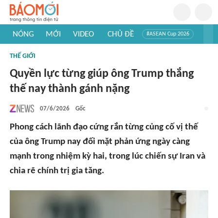
NÓNG
MỚI
VIDEO
CHỦ ĐỀ
#ASEAN Cup 2026
#Trí tuệ nhân tạo
#Mỹ - Iran
#Khám phá Việt Nam
THẾ GIỚI
#Khám phá thế giới
Quyền lực từng giúp ông Trump thắng
thế nay thành gánh nặng
07/6/2026
Gốc
Phong cách lãnh đạo cứng rắn từng củng cố vị thế
của ông Trump nay đối mặt phản ứng ngày càng
mạnh trong nhiệm kỳ hai, trong lúc chiến sự Iran và
chia rẽ chính trị gia tăng.