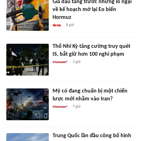
Giá dầu tăng trước những lo ngại
về kế hoạch mở lại Eo biển
Hormuz
8 giờ
Thổ Nhĩ Kỳ tăng cường truy quét
IS, bắt giữ hơn 100 nghi phạm
2 giờ
Mỹ có đang chuẩn bị một chiến
lược mới nhằm vào Iran?
7 giờ
Trung Quốc lần đầu công bố hình