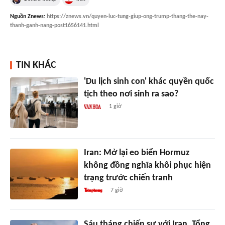
Nguồn
Znews
:
https://znews.vn/quyen-luc-tung-giup-ong-trump-thang-the-nay-
thanh-ganh-nang-post1656141.html
TIN KHÁC
'Du lịch sinh con' khác quyền quốc
tịch theo nơi sinh ra sao?
1 giờ
Iran: Mở lại eo biển Hormuz
không đồng nghĩa khôi phục hiện
trạng trước chiến tranh
7 giờ
Sáu tháng chiến sự với Iran, Tổng