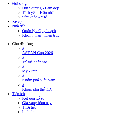
Đời sống
Dinh dưỡng - Làm đẹp
Tình yêu - Hôn nhân
Sức khỏe - Y tế
Xe cộ
Nhà đất
Quản lý - Quy hoạch
Không gian - Kiến trúc
Chủ đề nóng
#
ASEAN Cup 2026
#
Trí tuệ nhân tạo
#
Mỹ - Iran
#
Khám phá Việt Nam
#
Khám phá thế giới
Tiện ích
Kết quả xổ số
Giá vàng hôm nay
Thời tiết
Lịch âm