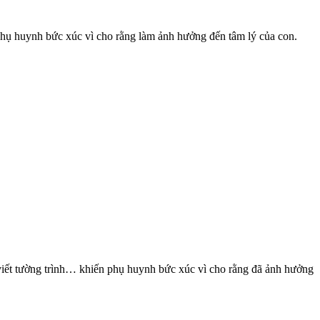
ến phụ huynh bức xúc vì cho rằng làm ảnh hưởng đến tâm lý của con.
c, viết tường trình… khiến phụ huynh bức xúc vì cho rằng đã ảnh hưởng