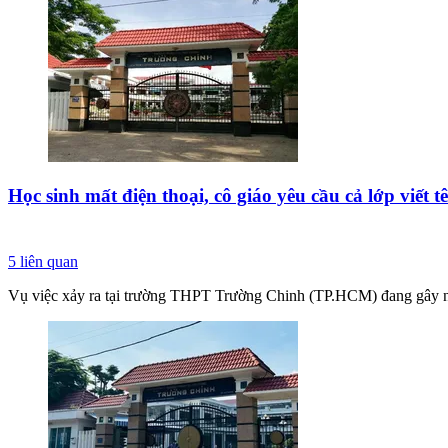
Học sinh mất điện thoại, cô giáo yêu cầu cả lớp viết t
5
liên quan
Vụ việc xảy ra tại trường THPT Trường Chinh (TP.HCM) đang gây nhiều