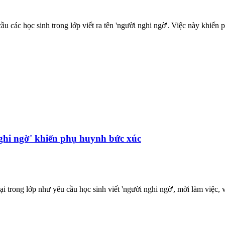
 cầu các học sinh trong lớp viết ra tên 'người nghi ngờ'. Việc này khi
 nghi ngờ' khiến phụ huynh bức xúc
oại trong lớp như yêu cầu học sinh viết 'người nghi ngờ', mời làm việ