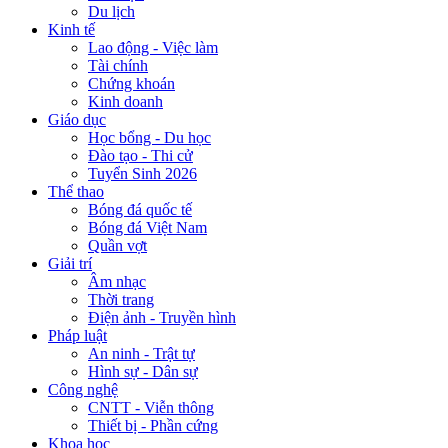
Du lịch
Kinh tế
Lao động - Việc làm
Tài chính
Chứng khoán
Kinh doanh
Giáo dục
Học bổng - Du học
Đào tạo - Thi cử
Tuyển Sinh 2026
Thể thao
Bóng đá quốc tế
Bóng đá Việt Nam
Quần vợt
Giải trí
Âm nhạc
Thời trang
Điện ảnh - Truyền hình
Pháp luật
An ninh - Trật tự
Hình sự - Dân sự
Công nghệ
CNTT - Viễn thông
Thiết bị - Phần cứng
Khoa học