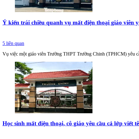
Ý kiến trái chiều quanh vụ mất điện thoại giáo viên y
5
liên quan
Vụ việc một giáo viên Trường THPT Trường Chinh (TPHCM) yêu cầu học
Học sinh mất điện thoại, cô giáo yêu cầu cả lớp viết t