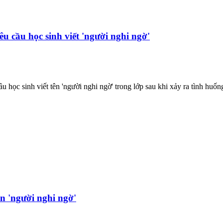
êu cầu học sinh viết 'người nghi ngờ'
 sinh viết tên 'người nghi ngờ' trong lớp sau khi xảy ra tình huống 
ên 'người nghi ngờ'