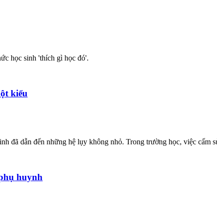
c học sinh 'thích gì học đó'.
ột kiểu
c sinh đã dẫn đến những hệ lụy không nhỏ. Trong trường học, việc cấm s
 phụ huynh