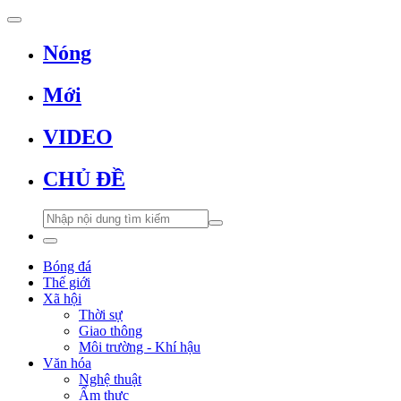
Nóng
Mới
VIDEO
CHỦ ĐỀ
Bóng đá
Thế giới
Xã hội
Thời sự
Giao thông
Môi trường - Khí hậu
Văn hóa
Nghệ thuật
Ẩm thực