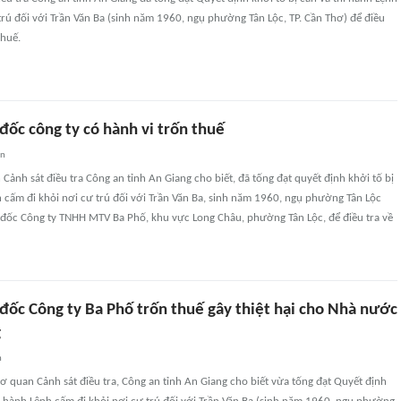
trú đối với Trần Văn Ba (sinh năm 1960, ngụ phường Tân Lộc, TP. Cần Thơ) để điều
thuế.
đốc công ty có hành vi trốn thuế
an
Cảnh sát điều tra Công an tỉnh An Giang cho biết, đã tống đạt quyết định khởi tố bị
h cấm đi khỏi nơi cư trú đối với Trần Văn Ba, sinh năm 1960, ngụ phường Tân Lộc
m đốc Công ty TNHH MTV Ba Phố, khu vực Long Châu, phường Tân Lộc, để điều tra về
đốc Công ty Ba Phố trốn thuế gây thiệt hại cho Nhà nước
g
n
 quan Cảnh sát điều tra, Công an tỉnh An Giang cho biết vừa tống đạt Quyết định