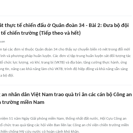
t thực tế chiến đấu ở Quân đoàn 34 - Bài 2: Đưa bộ đội
tế chiến trường (Tiếp theo và hết)
quan
n tại các đơn vị thuộc Quân đoàn 34 cho thấy sự chuyển biến rõ nét trong đổi mới
ình và phương pháp huấn luyện. Các đơn vị tập trung huấn luyện sát đối tượng tác
tổ chức lực lượng, vũ khí, trang bị (VKTB) và địa bàn; tăng cường thực hành, ứng
g tin, nâng cao khả năng làm chủ VKTB, trình độ hiệp đồng và khả năng sẵn sàng
a bộ đội.
an nhân dân Việt Nam trao quà tri ân các cán bộ Công an
ến trường miền Nam
 niệm 51 năm Ngày Giải phóng miền Nam, thống nhất đất nước, Hội Cựu Công an
ổ chức trao quà tặng các hội viên Ban liên lạc Công an chi viện chiến trường miền
chiến chống Mỹ cứu nước có hoàn cảnh khó khăn.