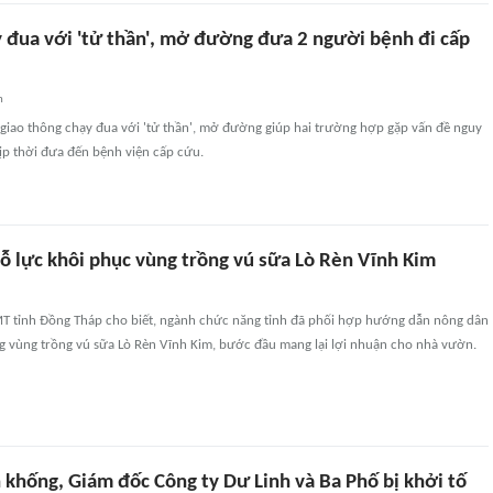
y đua với 'tử thần', mở đường đưa 2 người bệnh đi cấp
n
 giao thông chạy đua với 'tử thần', mở đường giúp hai trường hợp gặp vấn đề nguy
ịp thời đưa đến bệnh viện cấp cứu.
ỗ lực khôi phục vùng trồng vú sữa Lò Rèn Vĩnh Kim
T tỉnh Đồng Tháp cho biết, ngành chức năng tỉnh đã phối hợp hướng dẫn nông dân
g vùng trồng vú sữa Lò Rèn Vĩnh Kim, bước đầu mang lại lợi nhuận cho nhà vườn.
khống, Giám đốc Công ty Dư Linh và Ba Phố bị khởi tố