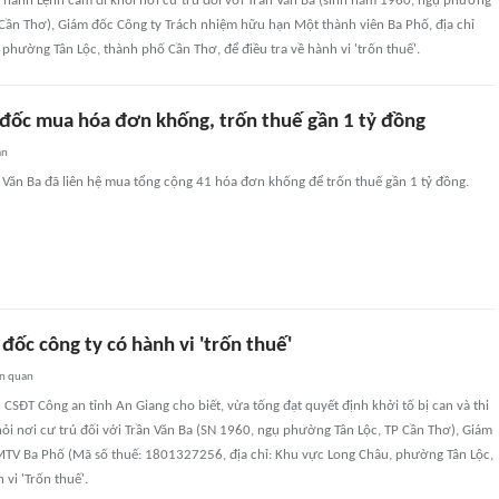
hi hành Lệnh cấm đi khỏi nơi cư trú đối với Trần Văn Ba (sinh năm 1960, ngụ phường
 Cần Thơ), Giám đốc Công ty Trách nhiệm hữu hạn Một thành viên Ba Phố, địa chỉ
phường Tân Lộc, thành phố Cần Thơ, để điều tra về hành vi 'trốn thuế'.
 đốc mua hóa đơn khống, trốn thuế gần 1 tỷ đồng
an
n Văn Ba đã liên hệ mua tổng cộng 41 hóa đơn khống để trốn thuế gần 1 tỷ đồng.
đốc công ty có hành vi 'trốn thuế'
ên quan
CSĐT Công an tỉnh An Giang cho biết, vừa tống đạt quyết định khởi tố bị can và thi
ỏi nơi cư trú đối với Trần Văn Ba (SN 1960, ngụ phường Tân Lộc, TP Cần Thơ), Giám
TV Ba Phố (Mã số thuế: 1801327256, địa chỉ: Khu vực Long Châu, phường Tân Lộc,
 vi 'Trốn thuế'.