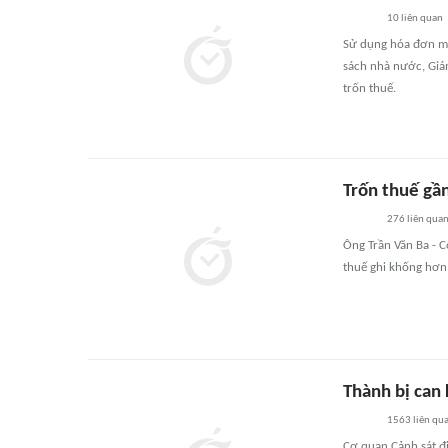
10
liên quan
Sử dụng hóa đơn mua
sách nhà nước, Giám
trốn thuế.
Trốn thuế gần
276
liên qua
Ông Trần Văn Ba - C
thuế ghi khống hơn 9
Thành bị can
1563
liên qu
Cơ quan Cảnh sát đi