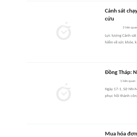
Cảnh sát chạ
cứu
3
liên qua
Lực lượng Cảnh sát
hiểm về sức khỏe, k
Đồng Tháp: N
1
liên quan
Ngày 17-1, Sở NN-M
phục hồi thành côn
Mua hóa đơn 