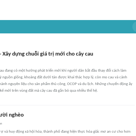
 Xây dựng chuỗi giá trị mới cho cây cau
cau đang có một hướng phát triển mới khi người dân bắt đầu thay đổi cách làm
ỹ nguồn giống, khoảng đất dưới tán được khai thác hợp lý, còn mo cau và cảnh
thành nguyên liệu cho sản phẩm thủ công, OCOP và du lịch. Những chuyển động ấy
kế mới trên vùng đất mà cây cau đã gắn bó qua nhiều thế hệ.
ười nghèo
an
ợ và huy động xã hội hóa, thành phố đang hiện thực hóa giấc mơ an cư cho hơn