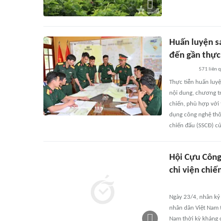
Huấn luyện sá
đến gần thực 
571
liên 
Thực tiễn huấn luyệ
nội dung, chương tr
chiến, phù hợp với 
dụng công nghệ thôn
chiến đấu (SSCĐ) củ
Hội Cựu Công 
chi viện chi
Ngày 23/4, nhân kỷ
nhân dân Việt Nam t
Nam thời kỳ kháng 