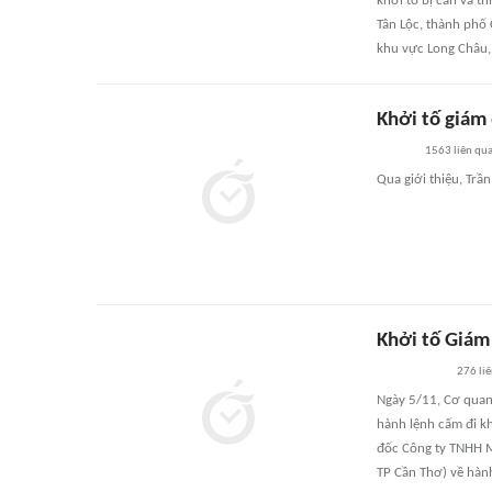
khởi tố bị can và t
Tân Lộc, thành phố
khu vực Long Châu, 
Khởi tố giám
1563
liên qu
Qua giới thiệu, Trầ
Khởi tố Giám 
276
li
Ngày 5/11, Cơ quan 
hành lệnh cấm đi kh
đốc Công ty TNHH M
TP Cần Thơ) về hành