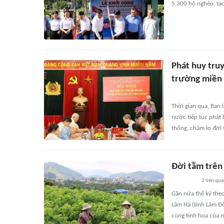
5.300 hộ nghèo, tạ
Phát huy truy
trường miền
Thời gian qua, Ban 
nước tiếp tục phát 
thống, chăm lo đời 
Đời tằm trên
2
liên qu
Gần nửa thế kỷ the
Lâm Hà (tỉnh Lâm Đồ
cùng tinh hoa của 