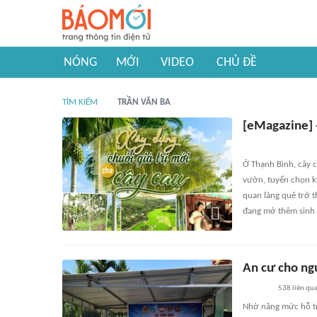
NÓNG
MỚI
VIDEO
CHỦ ĐỀ
TÌM KIẾM
TRẦN VĂN BA
[eMagazine] -
Ở Thạnh Bình, cây 
vườn, tuyển chọn k
quan làng quê trở 
đang mở thêm sinh 
An cư cho ng
538
liên qu
Nhờ nâng mức hỗ tr