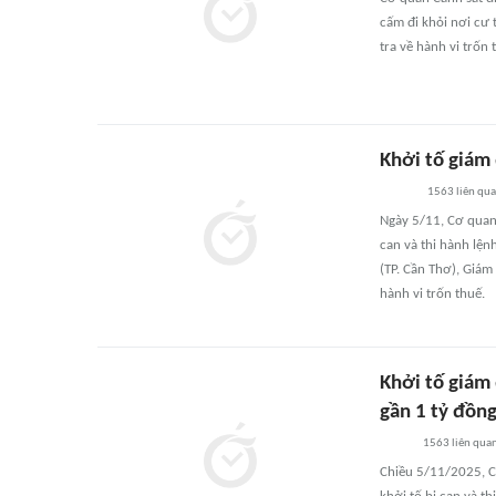
cấm đi khỏi nơi cư 
tra về hành vi trốn 
Khởi tố giám 
1563
liên qu
Ngày 5/11, Cơ quan 
can và thi hành lện
(TP. Cần Thơ), Giá
hành vi trốn thuế.
Khởi tố giám 
gần 1 tỷ đồn
1563
liên qua
Chiều 5/11/2025, Cơ