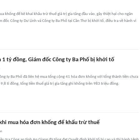
 khống để kê khai khấu trừ thuế giá trị gia tăng đầu vào, gây thiệt hại cho ngân
 đốc Công ty Dư Linh và Công ty Ba Phố tại Cần Thơ bị khởi tố, điều tra về hành vi
 1 tỷ đồng, Giám đốc Công ty Ba Phố bị khởi tố
n
ông ty Ba Phố đã liên hệ mua tổng cộng 41 hóa đơn khống với tổng thành tiền chưa
,8 tỉ đồng, tổng tiền thuế giá trị gia tăng ghi khống trên 983 triệu đồng.
 khi mua hóa đơn khống để khấu trừ thuế
an
ều tra Công an tỉnh An Giang đã tống đạt Quyết định khởi tố bị can và thi hành Lệnh