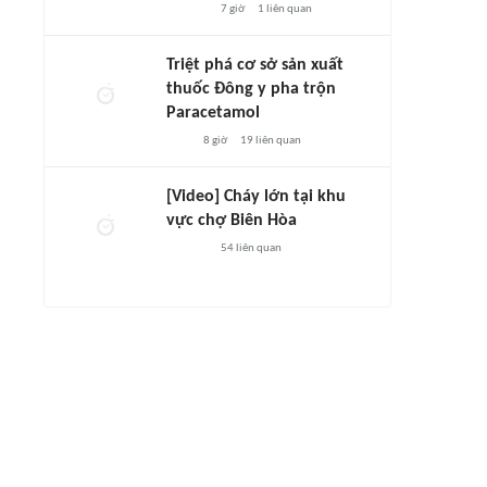
7 giờ
1
liên quan
Triệt phá cơ sở sản xuất
thuốc Đông y pha trộn
Paracetamol
8 giờ
19
liên quan
[Video] Cháy lớn tại khu
vực chợ Biên Hòa
54
liên quan