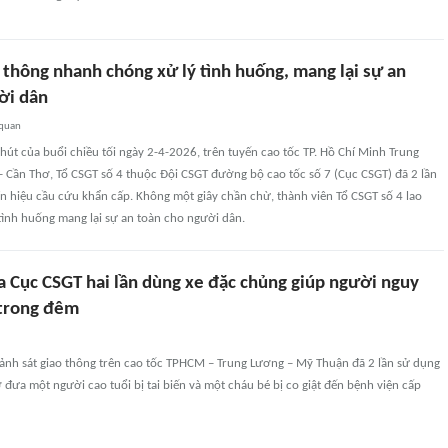
 thông nhanh chóng xử lý tình huống, mang lại sự an
ời dân
 quan
hút của buổi chiều tối ngày 2-4-2026, trên tuyến cao tốc TP. Hồ Chí Minh Trung
 Cần Thơ, Tổ CSGT số 4 thuộc Đội CSGT đường bộ cao tốc số 7 (Cục CSGT) đã 2 lần
 tín hiệu cầu cứu khẩn cấp. Không một giây chần chừ, thành viên Tổ CSGT số 4 lao
tình huống mang lại sự an toàn cho người dân.
a Cục CSGT hai lần dùng xe đặc chủng giúp người nguy
 trong đêm
cảnh sát giao thông trên cao tốc TPHCM – Trung Lương – Mỹ Thuận đã 2 lần sử dụng
 đưa một người cao tuổi bị tai biến và một cháu bé bị co giật đến bệnh viện cấp