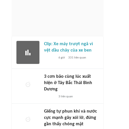
Clip: Xe máy trượt ngã vì
vệt dầu chảy của xe ben
6 giờ
331
liên quan
3 cơn bão cùng lúc xuất
hiện ở Tây Bắc Thái Bình
Dương
3
liên quan
Giếng tự phun khí và nước
cực mạnh gây xói lở, đứng
gần thấy chóng mặt