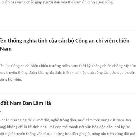
o điểm tựa vững chắc giúp người dân yếu thế sớm ổn định cuộc sống.
ền thống nghĩa tình của cán bộ Công an chi viện chiến
 Nam
liên lạc Công an chi viện chiến trường miền Nam thời kỳ kháng chiến chống Mỹ cứu
huy truyền thống đoàn kết, nghĩa tình, triển khai hiệu quả công tác giáo dục truyền
sống hội viên.
 đất Nam Ban Lâm Hà
an
o chân những người đi mở đất, nghề trồng dâu, nuôi tằm trên vùng đất Nam Ban
ng) không chỉ là kế sinh nhai, mà còn trở thành nét văn hóa độc đáo, nơi ký ức
một nghề truyền thống vẫn được những lưu dân gìn giữ, nâng niu trên vùng đất mới.