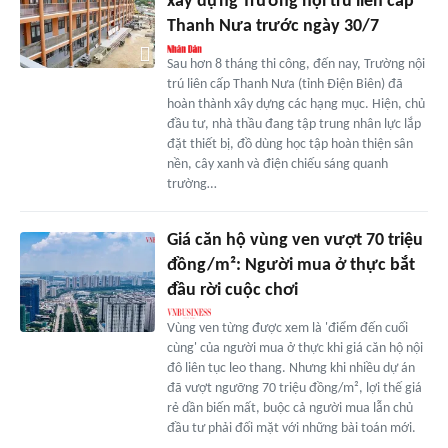
xây dựng Trường nội trú liên cấp
Thanh Nưa trước ngày 30/7
Sau hơn 8 tháng thi công, đến nay, Trường nội
trú liên cấp Thanh Nưa (tỉnh Điện Biên) đã
hoàn thành xây dựng các hạng mục. Hiện, chủ
đầu tư, nhà thầu đang tập trung nhân lực lắp
đặt thiết bị, đồ dùng học tập hoàn thiện sân
nền, cây xanh và điện chiếu sáng quanh
trường…
Giá căn hộ vùng ven vượt 70 triệu
đồng/m²: Người mua ở thực bắt
đầu rời cuộc chơi
Vùng ven từng được xem là 'điểm đến cuối
cùng' của người mua ở thực khi giá căn hộ nội
đô liên tục leo thang. Nhưng khi nhiều dự án
đã vượt ngưỡng 70 triệu đồng/m², lợi thế giá
rẻ dần biến mất, buộc cả người mua lẫn chủ
đầu tư phải đối mặt với những bài toán mới.