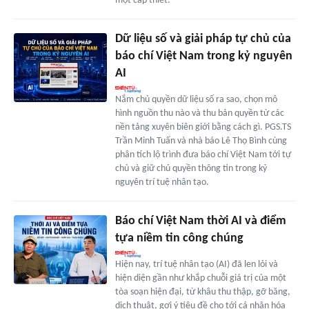
một cấp thiết.
Dữ liệu số và giải pháp tự chủ của
báo chí Việt Nam trong kỷ nguyên
AI
Nắm chủ quyền dữ liệu số ra sao, chọn mô
hình nguồn thu nào và thu bản quyền từ các
nền tảng xuyên biên giới bằng cách gì. PGS.TS
Trần Minh Tuấn và nhà báo Lê Thọ Bình cùng
phân tích lộ trình đưa báo chí Việt Nam tới tự
chủ và giữ chủ quyền thông tin trong kỷ
nguyên trí tuệ nhân tạo.
Báo chí Việt Nam thời AI và điểm
tựa niềm tin công chúng
Hiện nay, trí tuệ nhân tạo (AI) đã len lỏi và
hiện diện gần như khắp chuỗi giá trị của một
tòa soạn hiện đại, từ khâu thu thập, gỡ băng,
dịch thuật, gợi ý tiêu đề cho tới cá nhân hóa