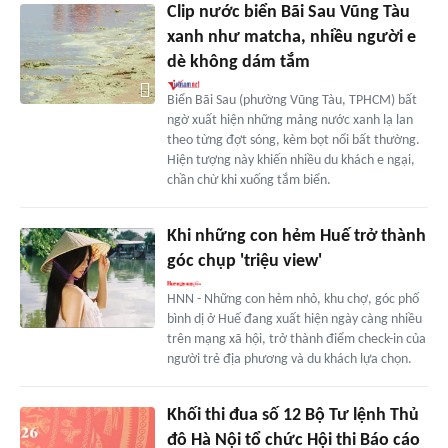
Clip nước biển Bãi Sau Vũng Tàu
xanh như matcha, nhiều người e
dè không dám tắm
Biển Bãi Sau (phường Vũng Tàu, TPHCM) bất
ngờ xuất hiện những mảng nước xanh lạ lan
theo từng đợt sóng, kèm bọt nổi bất thường.
Hiện tượng này khiến nhiều du khách e ngại,
chần chừ khi xuống tắm biển.
Khi những con hẻm Huế trở thành
góc chụp 'triệu view'
HNN - Những con hẻm nhỏ, khu chợ, góc phố
bình dị ở Huế đang xuất hiện ngày càng nhiều
trên mạng xã hội, trở thành điểm check-in của
người trẻ địa phương và du khách lựa chọn.
Khối thi đua số 12 Bộ Tư lệnh Thủ
đô Hà Nội tổ chức Hội thi Báo cáo