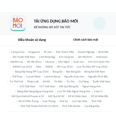
TẢI ỨNG DỤNG BÁO MỚI
ĐỂ KHÔNG BỎ SÓT TIN TỨC
Điều khoản sử dụng
Chính sách bảo mật
Campuchia
Singapore
Tô Lâm
Trần Thanh Mẫn
Doanh Nghiệp
Đình Bắc
Đội Tuyển Việt Nam
Liên Bang Nga
Kim Sang-Sik
Sân Mỹ Đình
Indonesia
ASEAN Cup
Hồ Văn Khoa
Ukraine
Mũi Nghê
Xuân Son
Chủ Tịch Quốc Hội
ASEAN Cup 2026
Năm
ASEAN
AFF Cup 2026
Lịch Thi Đấu AFF Cup 2026
Bảng Xếp Hạng AFF Cup 2026
Bóng Đá
Báo Bóng Đá
Bóng Đá Việt Nam
Thể Thao
Lionel Messi
Lamine Yamal
Nguyễn Xuân Son
Nguyễn Đình Bắc
Tin Thế Giới
Pháp Luật
Xã Hội
Tin Bão
Tin Tức
Giá Vàng
Tuyển Việt Nam
U23 Việt Nam
U17 Việt Nam
Kết Quả Bóng Đá
Ngoại Hạng Anh
Bảng Xếp Hạng Ngoại Hạng Anh
Lịch Thi Đấu Ngoại Hạng Anh
Cúp C1
Kết Quả Vietlott Power 6/55
Kết Quả Xổ Số
Xổ Số Miền Nam
Xổ Số Miền Bắc
Xổ Số Miền Trung
Giao Thông
Thời Sự
Lịch Vạn Niên
Thời Tiết
Thời Tiết Thành Phố Hồ Chí Minh
Thời Tiết Hà Nội
Giá Xăng Dầu