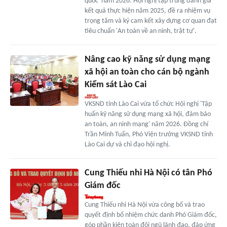
quốc' năm 2026. Hội nghị tập trung đánh giá
kết quả thực hiện năm 2025, đề ra nhiệm vụ
trọng tâm và ký cam kết xây dựng cơ quan đạt
tiêu chuẩn 'An toàn về an ninh, trật tự'.
Nâng cao kỹ năng sử dụng mạng
xã hội an toàn cho cán bộ ngành
Kiểm sát Lào Cai
VKSND tỉnh Lào Cai vừa tổ chức Hội nghị 'Tập
huấn kỹ năng sử dụng mạng xã hội, đảm bảo
an toàn, an ninh mạng' năm 2026. Đồng chí
Trần Minh Tuấn, Phó Viện trưởng VKSND tỉnh
Lào Cai dự và chỉ đạo hội nghị.
Cung Thiếu nhi Hà Nội có tân Phó
Giám đốc
Cung Thiếu nhi Hà Nội vừa công bố và trao
quyết định bổ nhiệm chức danh Phó Giám đốc,
góp phần kiện toàn đội ngũ lãnh đạo, đáp ứng