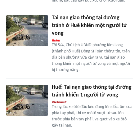
những bất cập gây bức xúc cho người dân.
Tai nạn giao thông tại đường
tránh ở Huế khiến một người tử
vong
Tối 5/4, Chủ tịch UBND phường Kim Long
(thành phố Huế) Đồng Sĩ Toàn thông tin, trên
địa bàn phường vừa xảy ra vụ tai nạn giao
thông khiến một người tử vong và một người
bị thương nặng.
Huế: Tai nạn giao thông tại đường
tránh khiến 1 người tử vong
Trong lúc xe ôtô đầu kéo đang lên dốc, ôm cua
phía tay phải, thì xe môtô vượt từ sau lên
trước phía bên tay phải, va quẹt vào xe ôtô
gây tai nạn.