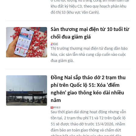
ở cho lực lượng vũ trang Công an nhân dân tại
khu đất ký hiệu C3, theo quy hoạch phân khu
đô thị S3 (khu vực Vân Canh).
Sàn thương mại điện tử 10 tuổi từ
chối đua giảm giá
Thị trường thương mại điện tử đang dần bão
hòa, các sàn lẫn nhà cung cấp cuốn vào cuộc
đua giảm giá.
Đồng Nai sắp tháo dỡ 2 trạm thu
phí trên Quốc lộ 51: Xóa 'điểm
nghẽn' giao thông kéo dài nhiều
năm
Sau thời gian dài dừng hoạt động nhưng vẫn
tồn tại, 2 trạm thu phí T1 và T2 trên Quốc lộ
51 sẽ được tháo dỡ trước 15/4/2026, nhằm
đảm bảo an toàn giao thông và chấm dứt