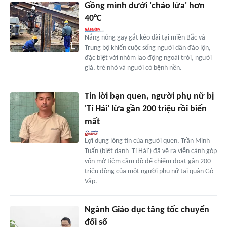
Gồng mình dưới 'chảo lửa' hơn
40°C
Nắng nóng gay gắt kéo dài tại miền Bắc và
Trung bộ khiến cuộc sống người dân đảo lộn,
đặc biệt với nhóm lao động ngoài trời, người
già, trẻ nhỏ và người có bệnh nền.
Tin lời bạn quen, người phụ nữ bị
'Tí Hải' lừa gần 200 triệu rồi biến
mất
Lợi dụng lòng tin của người quen, Trần Minh
Tuấn (biệt danh 'Tí Hải') đã vẽ ra viễn cảnh góp
vốn mở tiệm cầm đồ để chiếm đoạt gần 200
triệu đồng của một người phụ nữ tại quận Gò
Vấp.
Ngành Giáo dục tăng tốc chuyển
đổi số