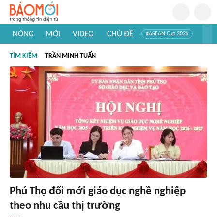
NÓNG
MỚI
VIDEO
CHỦ ĐỀ
#ASEAN Cup 2026
#Trí tuệ nhân tạo
#Mỹ - Iran
#Khám phá Việt Nam
TÌM KIẾM
TRẦN MINH TUẤN
#Khám phá thế giới
Phú Thọ đổi mới giáo dục nghề nghiệp
theo nhu cầu thị trường