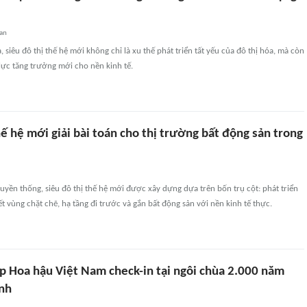
an
 siêu đô thị thế hệ mới không chỉ là xu thế phát triển tất yếu của đô thị hóa, mà còn
ực tăng trưởng mới cho nền kinh tế.
hế hệ mới giải bài toán cho thị trường bất động sản trong
uyền thống, siêu đô thị thế hệ mới được xây dựng dựa trên bốn trụ cột: phát triển
ết vùng chặt chẽ, hạ tầng đi trước và gắn bất động sản với nền kinh tế thực.
p Hoa hậu Việt Nam check-in tại ngôi chùa 2.000 năm
inh