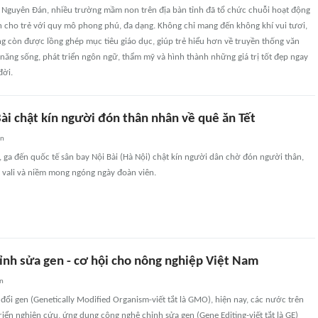
 Nguyên Đán, nhiều trường mầm non trên địa bàn tỉnh đã tổ chức chuỗi hoạt động
h cho trẻ với quy mô phong phú, đa dạng. Không chỉ mang đến không khí vui tươi,
g còn được lồng ghép mục tiêu giáo dục, giúp trẻ hiểu hơn về truyền thống văn
 năng sống, phát triển ngôn ngữ, thẩm mỹ và hình thành những giá trị tốt đẹp ngay
đời.
ài chật kín người đón thân nhân về quê ăn Tết
an
 ga đến quốc tế sân bay Nội Bài (Hà Nội) chật kín người dân chờ đón người thân,
i, vali và niềm mong ngóng ngày đoàn viên.
ỉnh sửa gen - cơ hội cho nông nghiệp Việt Nam
an
đổi gen (Genetically Modified Organism-viết tắt là GMO), hiện nay, các nước trên
triển nghiên cứu, ứng dụng công nghệ chỉnh sửa gen (Gene Editing-viết tắt là GE)