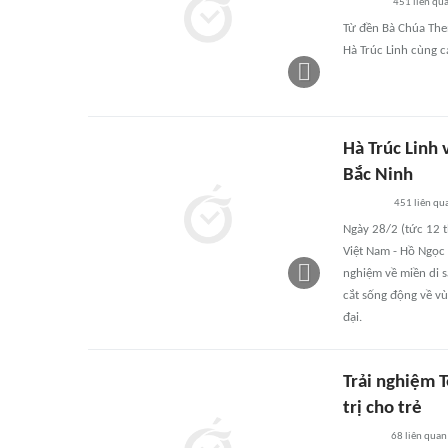
451
liên qu
Từ đền Bà Chúa The
Hà Trúc Linh cùng c
Hà Trúc Linh
Bắc Ninh
451
liên qu
Ngày 28/2 (tức 12 t
Việt Nam - Hồ Ngọc
nghiệm về miền di 
cắt sống động về v
đại.
Trải nghiệm 
trị cho trẻ
68
liên quan