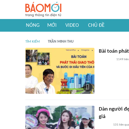
NÓNG
MỚI
VIDEO
CHỦ ĐỀ
TÌM KIẾM
TRẦN MINH THU
Bài toán phát
1149
liên
Dàn người đẹ
giả
131
liên qu