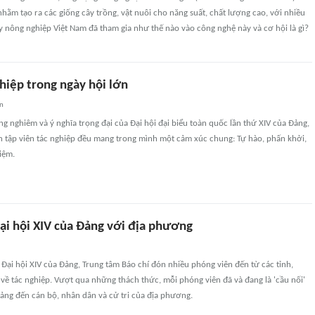
hằm tạo ra các giống cây trồng, vật nuôi cho năng suất, chất lượng cao, với nhiều
Vậy nông nghiệp Việt Nam đã tham gia như thế nào vào công nghệ này và cơ hội là gì?
hiệp trong ngày hội lớn
an
ng nghiêm và ý nghĩa trọng đại của Đại hội đại biểu toàn quốc lần thứ XIV của Đảng,
n tập viên tác nghiệp đều mang trong mình một cảm xúc chung: Tự hào, phấn khởi,
iệm.
Đại hội XIV của Đảng với địa phương
Đại hội XIV của Đảng, Trung tâm Báo chí đón nhiều phóng viên đến từ các tỉnh,
về tác nghiệp. Vượt qua những thách thức, mỗi phóng viên đã và đang là 'cầu nối'
Đảng đến cán bộ, nhân dân và cử tri của địa phương.