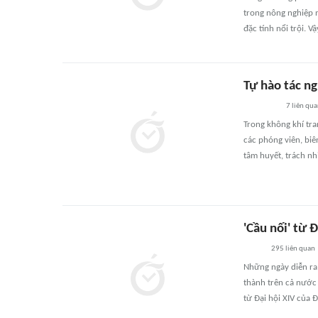
trong nông nghiệp n
đặc tính nổi trội. 
Tự hào tác ng
7
liên qu
Trong không khí tra
các phóng viên, biê
tâm huyết, trách nh
'Cầu nối' từ 
295
liên quan
Những ngày diễn ra 
thành trên cả nước 
từ Đại hội XIV của 