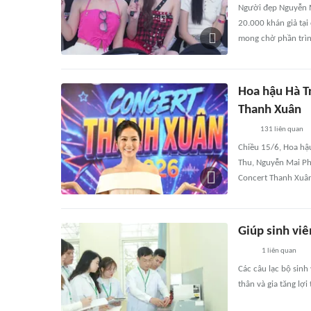
Người đẹp Nguyễn M
20.000 khán giả tạ
mong chờ phần trìn
Hoa hậu Hà T
Thanh Xuân
131
liên quan
Chiều 15/6, Hoa hậ
Thu, Nguyễn Mai Ph
Concert Thanh Xuân
Giúp sinh viê
1
liên quan
Các câu lạc bộ sinh
thân và gia tăng lợi