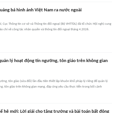
uảng bá hình ảnh Việt Nam ra nước ngoài
ội, Cục Thông tin cơ sở và Thông tin đối ngoại (Bộ VHTTDL) đã tổ chức Hội nghị cung
áo chí về công tác nhân quyền và thông tin đối ngoại tháng 4.2026.
quản lý hoạt động tín ngưỡng, tôn giáo trên không gian
ưỡng, tôn giáo (sửa đổi) lần đầu tiên thiết lập khuôn khổ pháp lý riêng để quản lý
g, tôn giáo trên không gian mạng, đáp ứng yêu cầu thực tiễn trong bối cảnh
hế hệ mới: Lời giải cho tăng trưởng và bài toán bất động