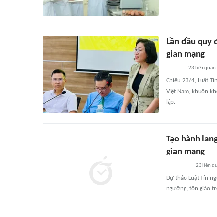
Lần đầu quy đ
gian mạng
23
liên quan
Chiều 23/4, Luật Tí
Việt Nam, khuôn khổ
lập.
Tạo hành lang
gian mạng
23
liên q
Dự thảo Luật Tín ng
ngưỡng, tôn giáo tr