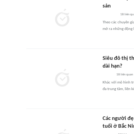
sản
18
liên qu
Theo các chuyên gia,
mở ra những động l
Siêu đô thị t
dài hạn?
18
liên quan
Khác với mô hình tr
đa trung tâm, liên k
Các người đẹ
tuổi ở Bắc N