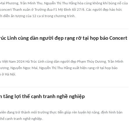
ai Phương, Trần Minh Thu, Nguyễn Thị Thu Hằng hòa cùng không khí bùng nổ của
i concert Thanh xuân ở Trường đua F1 Mỹ Đình tối 27/6. Các người đẹp háo hức
h diễn ấn tượng của 12 ca sĩ trong chương trình.
rúc Linh cùng dàn người đẹp rạng rỡ tại họp báo Concert
u Việt Nam 2024 Hà Trúc Linh cùng dàn người đẹp Phạm Thùy Dương, Trần Minh
ương, Nguyễn Ngọc Mai, Nguyễn Thị Thu Hằng xuất hiện rạng rỡ tại họp báo
 ở Hà Nội.
n tăng lợi thế cạnh tranh nghề nghiệp
 viên đang trở thành môi trường thực tiễn giúp rèn luyện kỹ năng, định hình bản
 thế cạnh tranh nghề nghiệp.