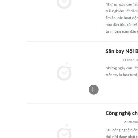
Những ngày cận Tết
trải nghiệm Tết dàn
ấm áp, các hoạt độn
hóa dân tộc, rèn kỹ
từ những năm đầu 
Sân bay Nội B
11
liên qu
Những ngày cận Tết,
trên tay là hoa tươ
Công nghệ ch
2
liên qu
Sau công nghệ biến 
thế giới đang phát 