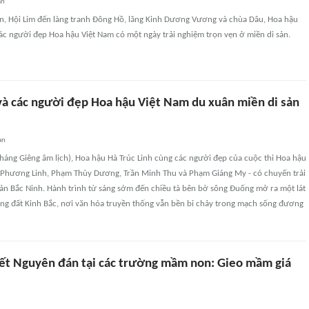
an
n, Hội Lim đến làng tranh Đông Hồ, lăng Kinh Dương Vương và chùa Dâu, Hoa hậu
ác người đẹp Hoa hậu Việt Nam có một ngày trải nghiệm trọn vẹn ở miền di sản.
 và các người đẹp Hoa hậu Việt Nam du xuân miền di sản
an
háng Giêng âm lịch), Hoa hậu Hà Trúc Linh cùng các người đẹp của cuộc thi Hoa hậu
 Phương Linh, Phạm Thùy Dương, Trần Minh Thu và Phạm Giáng My - có chuyến trải
sản Bắc Ninh. Hành trình từ sáng sớm đến chiều tà bên bờ sông Đuống mở ra một lát
ùng đất Kinh Bắc, nơi văn hóa truyền thống vẫn bền bỉ chảy trong mạch sống đương
Tết Nguyên đán tại các trường mầm non: Gieo mầm giá