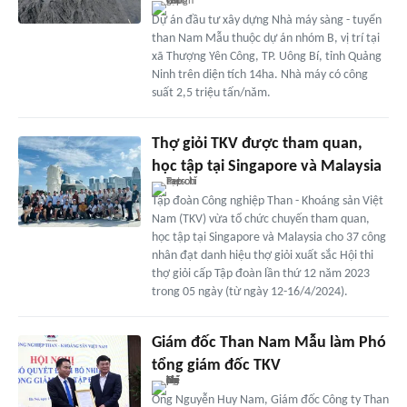
Dự án đầu tư xây dựng Nhà máy sàng - tuyển
than Nam Mẫu thuộc dự án nhóm B, vị trí tại
xã Thượng Yên Công, TP. Uông Bí, tỉnh Quảng
Ninh trên diện tích 14ha. Nhà máy có công
suất 2,5 triệu tấn/năm.
Thợ giỏi TKV được tham quan,
học tập tại Singapore và Malaysia
Tập đoàn Công nghiệp Than - Khoáng sản Việt
Nam (TKV) vừa tổ chức chuyến tham quan,
học tập tại Singapore và Malaysia cho 37 công
nhân đạt danh hiệu thợ giỏi xuất sắc Hội thi
thợ giỏi cấp Tập đoàn lần thứ 12 năm 2023
trong 05 ngày (từ ngày 12-16/4/2024).
Giám đốc Than Nam Mẫu làm Phó
tổng giám đốc TKV
Ông Nguyễn Huy Nam, Giám đốc Công ty Than