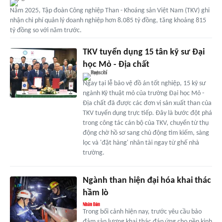
Năm 2025, Tập đoàn Công nghiệp Than - Khoáng sản Việt Nam (TKV) ghi
nhận chi phí quản lý doanh nghiệp hơn 8.085 tỷ đồng, tăng khoảng 815
tỷ đồng so với năm trước.
TKV tuyển dụng 15 tân kỹ sư Đại
học Mỏ - Địa chất
Ngay tại lễ bảo vệ đồ án tốt nghiệp, 15 kỹ sư
ngành Kỹ thuật mỏ của trường Đại học Mỏ -
Địa chất đã được các đơn vị sản xuất than của
TKV tuyển dụng trực tiếp. Đây là bước đột phá
trong công tác cán bộ của TKV, chuyển từ thụ
động chờ hồ sơ sang chủ động tìm kiếm, sàng
lọc và 'đặt hàng' nhân tài ngay từ ghế nhà
trường.
Ngành than hiện đại hóa khai thác
hầm lò
Trong bối cảnh hiện nay, trước yêu cầu bảo
đảm sản lượng khai thác đáp ứng cho nền kinh