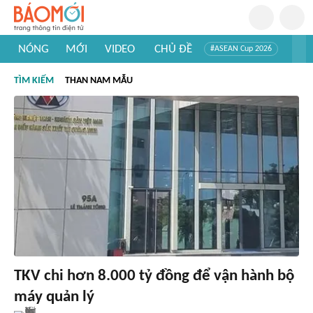
NÓNG
MỚI
VIDEO
CHỦ ĐỀ
#ASEAN Cup 2026
#Tuyển sinh đại học 2026
#Trí tuệ nhân tạo
#Mỹ - Iran
TÌM KIẾM
THAN NAM MẪU
#Khám phá Việt Nam
#Khám phá thế giới
TKV chi hơn 8.000 tỷ đồng để vận hành bộ
máy quản lý