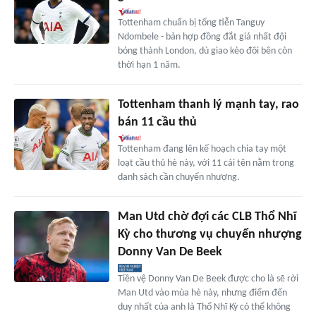
Tottenham chuẩn bị tống tiễn Tanguy
Ndombele - bản hợp đồng đắt giá nhất đội
bóng thành London, dù giao kèo đôi bên còn
thời hạn 1 năm.
Tottenham thanh lý mạnh tay, rao
bán 11 cầu thủ
Tottenham đang lên kế hoạch chia tay một
loạt cầu thủ hè này, với 11 cái tên nằm trong
danh sách cần chuyển nhượng.
Man Utd chờ đợi các CLB Thổ Nhĩ
Kỳ cho thương vụ chuyển nhượng
Donny Van De Beek
Tiền vệ Donny Van De Beek được cho là sẽ rời
Man Utd vào mùa hè này, nhưng điểm đến
duy nhất của anh là Thổ Nhĩ Kỳ có thể không