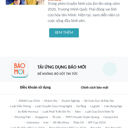
Trong phim truyền hình Lửa ấm lên sóng năm
2020, Trương Minh Quốc Thái đóng vai lính
cứu hỏa tên Minh. Hiện tại, nam diễn viên có
cuộc sống đầy bình yên.
XEM THÊM
TẢI ỨNG DỤNG BÁO MỚI
ĐỂ KHÔNG BỎ SÓT TIN TỨC
Điều khoản sử dụng
Chính sách bảo mật
ASEAN Cup 2026
Khánh Sky
Doanh Nghiệp
Bộ Giáo Dục Và Đào Tạo
Luật Viễn Thông
Luật Chuyển Giao Công Nghệ
Hạ Tầng
Logistic
Liên Bang Nga
Eo Biển Hormuz
Luật Phát Triển Đô Thị
Năm
Luật Giao Dịch Điện Tử
Phương Tiện
Singapore
Tô Lâm
THPT Chuyên Tuyên Quang
Campuchia
Indonesia
Iran
Hồ Văn Khoa
Tháo Gỡ
AFF Cup 2026