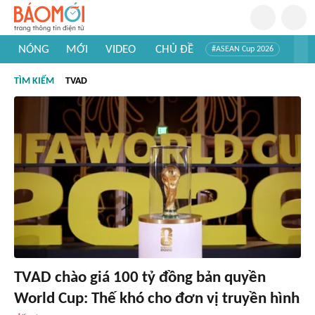
NÓNG
MỚI
VIDEO
CHỦ ĐỀ
#ASEAN Cup 2026
#Trí tuệ nhân tạo
#Mỹ - Iran
#Khám phá Việt Nam
TÌM KIẾM
TVAD
#Khám phá thế giới
TVAD chào giá 100 tỷ đồng bản quyền
World Cup: Thế khó cho đơn vị truyền hình