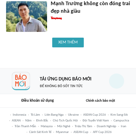
Mạnh Trường không còn đóng trai
đẹp nhà giàu
XEM THÊM
TẢI ỨNG DỤNG BÁO MỚI
ĐỂ KHÔNG BỎ SÓT TIN TỨC
Điều khoản sử dụng
Chính sách bảo mật
Indonesia
Tô Lâm
Liên Bang Nga
Ukraine
ASEAN Cup 2026
Kim Sang-Sik
ASEAN
Năm
Đình Bắc
Chủ Tịch Quốc Hội
Đội Tuyển Việt Nam
Campuchia
Trần Thanh Mẫn
Malaysia
Mũi Nghê
Triệu Thị Tâm
Doanh Nghiệp
Iran
Cảnh Sát Kinh Tế
Myanmar
ASEAN Cup
AFF Cup 2026