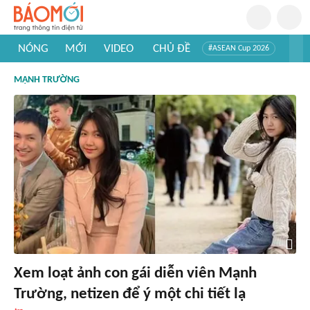
NÓNG
MỚI
VIDEO
CHỦ ĐỀ
#ASEAN Cup 2026
#Trí tuệ nhân tạo
#Mỹ - Iran
#Khám phá Việt Nam
MẠNH TRƯỜNG
#Khám phá thế giới
Xem loạt ảnh con gái diễn viên Mạnh
Trường, netizen để ý một chi tiết lạ