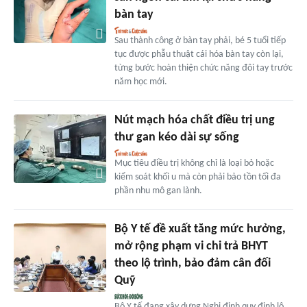
bàn tay
Sau thành công ở bàn tay phải, bé 5 tuổi tiếp
tục được phẫu thuật cái hóa bàn tay còn lại,
từng bước hoàn thiện chức năng đôi tay trước
năm học mới.
Nút mạch hóa chất điều trị ung
thư gan kéo dài sự sống
Mục tiêu điều trị không chỉ là loại bỏ hoặc
kiểm soát khối u mà còn phải bảo tồn tối đa
phần nhu mô gan lành.
Bộ Y tế đề xuất tăng mức hưởng,
mở rộng phạm vi chi trả BHYT
theo lộ trình, bảo đảm cân đối
Quỹ
Bộ Y tế đang xây dựng Nghị định quy định lộ