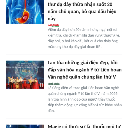
thư dạ dày thừa nhận suốt 20
năm chủ quan, bỏ qua dấu hiệu
này
Viêm dạ dày hơn 20 năm nhưng ngại nội soi
kiểm tra, chỉ đi khám khi đau vùng thượng vị,
đầy hơi, ợ hơi kéo dài, kết quả cho thấy ông
mắc ung thư dạ dày giai đoạn IIB.
Lan tỏa những giai điệu đẹp, bồi
đắp văn hóa ngành Y từ Liên hoan
Văn nghệ quần chúng lần thứ V
Lễ Công diễn và trao giải Liên hoan Văn nghệ
quần chúng ngành Y tế lần thứ V, năm 2026
lan tỏa hình ảnh đẹp của người thầy thuốc,
tiếp thêm động lực cống hiến vì sức khỏe nhân
dân.
Magie có thực sự là 'thuốc ngủ tự