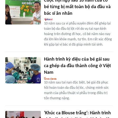
Cuộc hội ngộ sau 10 năm của cô
bé từng bị mất toàn bộ da đầu và
bác sĩ ân nhân
10 năm sau ca vi phẫu xuyên đêm để ghép lại
toàn bộ da đầu bị lột rời do vụ tai nạn kinh
hoàng trên đường đi học, cô bé năm nào nay
đã lớn lên khỏe mạnh, tự tin. Em rất xúc động
khi gặp lại vị bác sĩ đã giúp mình tái sinh.
Hành trình kỳ diệu của bé gái sau
ca ghép da đầu thành công ở Việt
Nam
10 năm sau tai nạn đặc biệt, bé gái đã phục
hồi hoàn toàn da đầu bị lóc, chứng minh sức
mạnh của phẫu thuật vi phẫu trong điều trị
tổn thương nặng.
'Khúc ca Blouse trắng': Hành trình