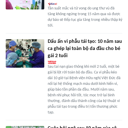
Tần suất mắc và tử vong do ung thư vú đã
tăng không ngừng trong 15 năm qua và được
dự báo sẽ tiếp tục gia tăng trong nhiều thập kỷ
tới.
Dấu ấn vi phẫu tái tạo: 10 năm sau
ca ghép lại toàn bộ da đầu cho bé
gái 2 tuổi
Sau tai nạn giao thông khi mới 2 tuổi, một bé
gái bị lột rời toàn bộ da đầu. Ca vi phẫu kéo
dài 10 giờ tại Bệnh viện Hữu nghị Việt Đức đã
nối lại hệ thống mạch máu dưới kính hiển vi,
giúp bảo tồn phần da đầu. Mười năm sau,
bệnh nhi phục hồi tốt, tóc mọc trở lại bình
thường, đánh dấu thành công của kỹ thuật vi
phẫu tái tạo trong điều trị tổn thương phức
tạp.