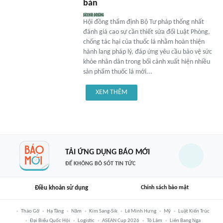
bán
Hội đồng thẩm định Bộ Tư pháp thống nhất
đánh giá cao sự cần thiết sửa đổi Luật Phòng,
chống tác hại của thuốc lá nhằm hoàn thiện
hành lang pháp lý, đáp ứng yêu cầu bảo vệ sức
khỏe nhân dân trong bối cảnh xuất hiện nhiều
sản phẩm thuốc lá mới...
XEM THÊM
TẢI ỨNG DỤNG BÁO MỚI
ĐỂ KHÔNG BỎ SÓT TIN TỨC
Điều khoản sử dụng
Chính sách bảo mật
Tháo Gỡ
Hạ Tầng
Năm
Kim Sang-Sik
Lê Minh Hưng
Mỹ
Luật Kiến Trúc
Đại Biểu Quốc Hội
Logistic
ASEAN Cup 2026
Tô Lâm
Liên Bang Nga