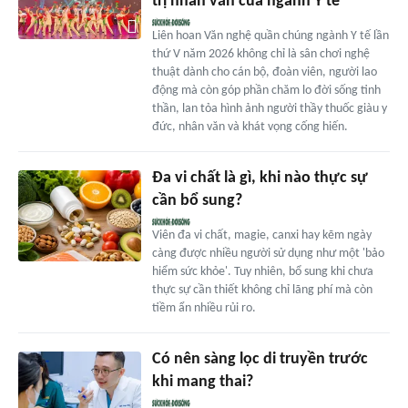
trị nhân văn của ngành Y tế
Liên hoan Văn nghệ quần chúng ngành Y tế lần
thứ V năm 2026 không chỉ là sân chơi nghệ
thuật dành cho cán bộ, đoàn viên, người lao
động mà còn góp phần chăm lo đời sống tinh
thần, lan tỏa hình ảnh người thầy thuốc giàu y
đức, nhân văn và khát vọng cống hiến.
Đa vi chất là gì, khi nào thực sự
cần bổ sung?
Viên đa vi chất, magie, canxi hay kẽm ngày
càng được nhiều người sử dụng như một 'bảo
hiểm sức khỏe'. Tuy nhiên, bổ sung khi chưa
thực sự cần thiết không chỉ lãng phí mà còn
tiềm ẩn nhiều rủi ro.
Có nên sàng lọc di truyền trước
khi mang thai?