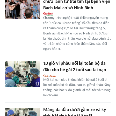
chữa lành từ trái tim tại bệnh viện
Bạch Mai cơ sở Ninh Bình
Chương trình nghệ thuật thiện nguyện mang
tên 'Khúc ca Blouse trắng' số đầu tiên đã diễn
ra thành công rực rỡ tại Hội trường tầng 5,
Bệnh viện Bạch Mai - cơ sở Ninh Bình. Sự kiện
là liều thuốc tinh thần xoa dịu nỗi đau bệnh tật
và tri ân những cống hiến thầm lặng của đội
ngũ y bác sĩ.
10 giờ vi phẫu nối lại toàn bộ da
đầu cho bé gái 2 tuổi sau tai nạn
Một tai nạn giao thông khiến bé gái 2 tuổi bị
lột rời toàn bộ da đầu. Sau 10 giờ vi phẫu căng
thẳng, các bác sĩ đã giành lại mái tóc và tương
lai cho em.
Mảng da đầu dưới gầm xe và kỳ