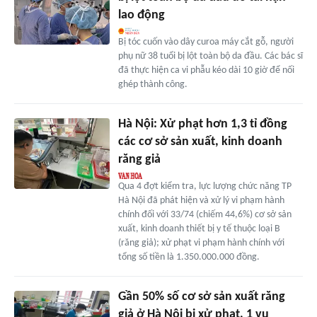
lao động
Bị tóc cuốn vào dây curoa máy cắt gỗ, người
phụ nữ 38 tuổi bị lột toàn bộ da đầu. Các bác sĩ
đã thực hiện ca vi phẫu kéo dài 10 giờ để nối
ghép thành công.
Hà Nội: Xử phạt hơn 1,3 tỉ đồng
các cơ sở sản xuất, kinh doanh
răng giả
Qua 4 đợt kiểm tra, lực lượng chức năng TP
Hà Nội đã phát hiện và xử lý vi phạm hành
chính đối với 33/74 (chiếm 44,6%) cơ sở sản
xuất, kinh doanh thiết bị y tế thuộc loại B
(răng giả); xử phạt vi phạm hành chính với
tổng số tiền là 1.350.000.000 đồng.
Gần 50% số cơ sở sản xuất răng
giả ở Hà Nội bị xử phạt, 1 vụ