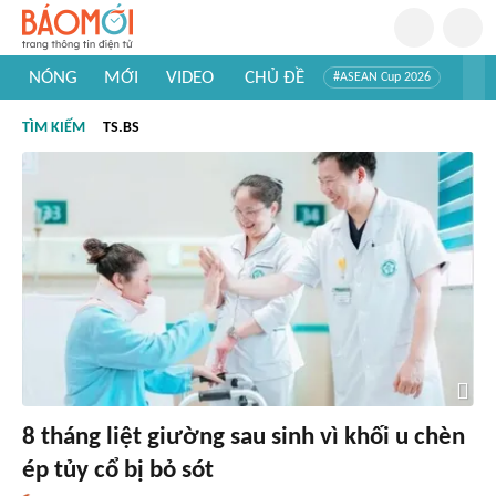
NÓNG
MỚI
VIDEO
CHỦ ĐỀ
#ASEAN Cup 2026
#Trí tuệ nhân tạo
#Mỹ - Iran
#Khám phá Việt Nam
TÌM KIẾM
TS.BS
#Khám phá thế giới
8 tháng liệt giường sau sinh vì khối u chèn
ép tủy cổ bị bỏ sót