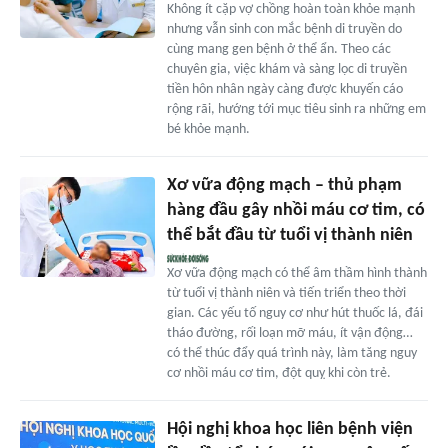
Không ít cặp vợ chồng hoàn toàn khỏe mạnh
nhưng vẫn sinh con mắc bệnh di truyền do
cùng mang gen bệnh ở thể ẩn. Theo các
chuyên gia, việc khám và sàng lọc di truyền
tiền hôn nhân ngày càng được khuyến cáo
rộng rãi, hướng tới mục tiêu sinh ra những em
bé khỏe mạnh.
Xơ vữa động mạch – thủ phạm
hàng đầu gây nhồi máu cơ tim, có
thể bắt đầu từ tuổi vị thành niên
Xơ vữa động mạch có thể âm thầm hình thành
từ tuổi vị thành niên và tiến triển theo thời
gian. Các yếu tố nguy cơ như hút thuốc lá, đái
tháo đường, rối loạn mỡ máu, ít vận động…
có thể thúc đẩy quá trình này, làm tăng nguy
cơ nhồi máu cơ tim, đột quỵ khi còn trẻ.
Hội nghị khoa học liên bệnh viện