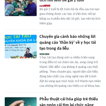
tích hồi sinh bé gái 2 tuổi
Bé gái 2 tuổi bị lột toàn bộ da đầu sau tai nạn
giao thông được các bác sĩ Việt Đức nối lại
bằng ca vi phẫu kéo dài 10 giờ, tạo nên kỳ tích
hiếm gặp.
Chuyên gia cảnh báo những lời
quảng cáo 'thần kỳ' về y học tái
tạo trong da liễu
Y học tái tạo đang mở ra nhiều triển vọng
trong điều trị và chăm sóc da, song cũng trở
thành 'đất diễn' của không ít quảng cáo thổi
phồng. Theo chuyên gia, người dân cần hiểu
đúng bản chất của công nghệ này để tránh
đặt kỳ vọng quá mức hoặc trở thành nạn nhân
của những lời quảng cáo thiếu cơ sở khoa học.
Phẫu thuật cái hóa giúp trẻ thiểu
sản ngón cái tìm lại chức năng