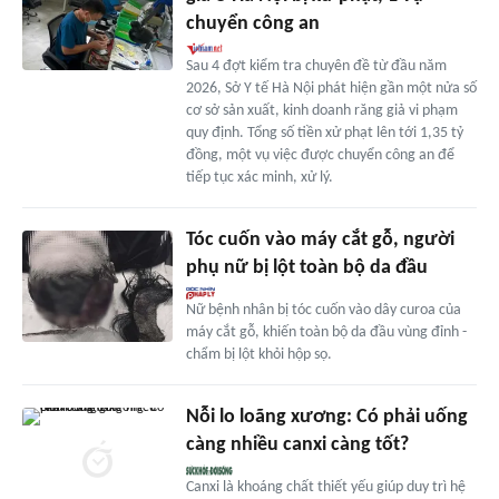
chuyển công an
Sau 4 đợt kiểm tra chuyên đề từ đầu năm
2026, Sở Y tế Hà Nội phát hiện gần một nửa số
cơ sở sản xuất, kinh doanh răng giả vi phạm
quy định. Tổng số tiền xử phạt lên tới 1,35 tỷ
đồng, một vụ việc được chuyển công an để
tiếp tục xác minh, xử lý.
Tóc cuốn vào máy cắt gỗ, người
phụ nữ bị lột toàn bộ da đầu
Nữ bệnh nhân bị tóc cuốn vào dây curoa của
máy cắt gỗ, khiến toàn bộ da đầu vùng đỉnh -
chẩm bị lột khỏi hộp sọ.
Nỗi lo loãng xương: Có phải uống
càng nhiều canxi càng tốt?
Canxi là khoáng chất thiết yếu giúp duy trì hệ