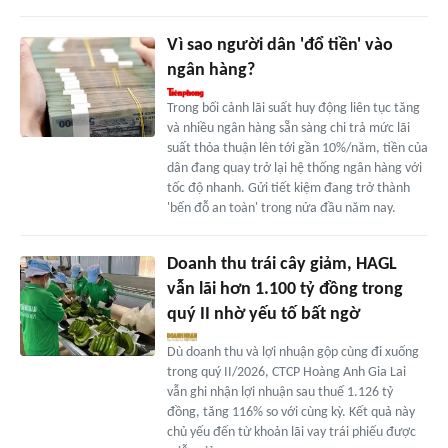
Vì sao người dân 'đổ tiền' vào
ngân hàng?
Trong bối cảnh lãi suất huy động liên tục tăng
và nhiều ngân hàng sẵn sàng chi trả mức lãi
suất thỏa thuận lên tới gần 10%/năm, tiền của
dân đang quay trở lại hệ thống ngân hàng với
tốc độ nhanh. Gửi tiết kiệm đang trở thành
'bến đỗ an toàn' trong nửa đầu năm nay.
Doanh thu trái cây giảm, HAGL
vẫn lãi hơn 1.100 tỷ đồng trong
quý II nhờ yếu tố bất ngờ
Dù doanh thu và lợi nhuận gộp cùng đi xuống
trong quý II/2026, CTCP Hoàng Anh Gia Lai
vẫn ghi nhận lợi nhuận sau thuế 1.126 tỷ
đồng, tăng 116% so với cùng kỳ. Kết quả này
chủ yếu đến từ khoản lãi vay trái phiếu được