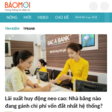
NÓNG
MỚI
VIDEO
CHỦ ĐỀ
#ASEAN Cup 2026
#Trí tuệ nhân tạo
#Mỹ - Iran
#Khám phá Việt Nam
TÌM KIẾM
TPBANK
#Khám phá thế giới
Lãi suất huy động neo cao: Nhà băng nào
đang gánh chi phí vốn đắt nhất hệ thống?