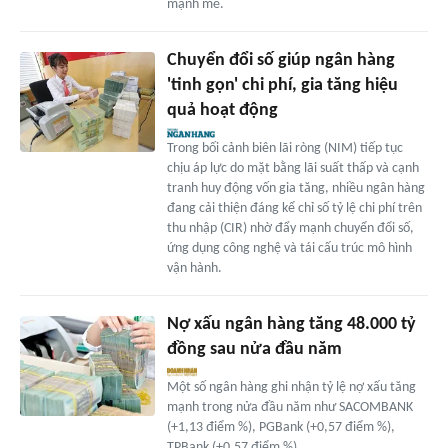
mạnh mẽ.
Chuyển đổi số giúp ngân hàng
'tinh gọn' chi phí, gia tăng hiệu
quả hoạt động
Trong bối cảnh biên lãi ròng (NIM) tiếp tục
chịu áp lực do mặt bằng lãi suất thấp và cạnh
tranh huy động vốn gia tăng, nhiều ngân hàng
đang cải thiện đáng kể chỉ số tỷ lệ chi phí trên
thu nhập (CIR) nhờ đẩy mạnh chuyển đổi số,
ứng dụng công nghệ và tái cấu trúc mô hình
vận hành.
Nợ xấu ngân hàng tăng 48.000 tỷ
đồng sau nửa đầu năm
Một số ngân hàng ghi nhận tỷ lệ nợ xấu tăng
mạnh trong nửa đầu năm như SACOMBANK
(+1,13 điểm %), PGBank (+0,57 điểm %),
TPBank (+0,57 điểm %)...