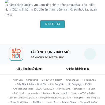
25 năm thành lập khu vực Tam giác phát triển Campuchia - Lào - Việt
Nam (CLV) ghi nhận nhiều dấu ấn thành công và mốc son hợp tác quan
trọng.
XEM THÊM
TẢI ỨNG DỤNG BÁO MỚI
ĐỂ KHÔNG BỎ SÓT TIN TỨC
Điều khoản sử dụng
Chính sách bảo mật
Xuân Son
Campuchia
Đội Tuyển Việt Nam
Kim Sang-Sik
Hồ Văn Khoa
Trần Thanh Mẫn
Đình Bắc
Kim Sang Sik
Liên Bang Nga
ASEAN
Chủ Tịch Quốc Hội
ASEAN Cup 2026
Sân Mỹ Đình
Singapore
Tô Lâm
Mũi Nghê
Indonesia
Ukraine
Doanh Nghiệp
Năm
AFF Cup 2026
Lịch Thi Đấu AFF Cup 2026
Bảng Xếp Hạng AFF Cup 2026
Bóng Đá
Báo Bóng Đá
Bóng Đá Việt Nam
Thể Thao
Lionel Messi
Lamine Yamal
Nguyễn Xuân Son