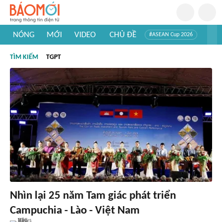
NÓNG
MỚI
VIDEO
CHỦ ĐỀ
#ASEAN Cup 2026
#Trí tuệ nhân tạo
#Mỹ - Iran
#Khám phá Việt Nam
TÌM KIẾM
TGPT
#Khám phá thế giới
Nhìn lại 25 năm Tam giác phát triển
Campuchia - Lào - Việt Nam